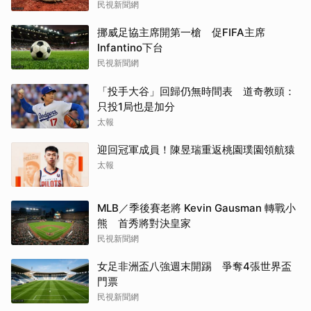
民視新聞網
挪威足協主席開第一槍 促FIFA主席
Infantino下台
民視新聞網
「投手大谷」回歸仍無時間表 道奇教頭：
只投1局也是加分
太報
迎回冠軍成員！陳昱瑞重返桃園璞園領航猿
太報
MLB／季後賽老將 Kevin Gausman 轉戰小
熊 首秀將對決皇家
民視新聞網
女足非洲盃八強週末開踢 爭奪4張世界盃
門票
民視新聞網