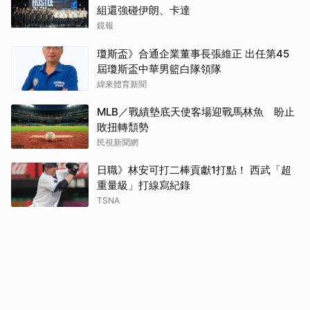
組還強碰伊朗、卡達
鏡報
瓊斯盃》合通企業董事長張維正 出任第45
屆瓊斯盃中華男籃白隊領隊
緯來體育新聞
MLB／戰績墊底天使客場迎戰馬林魚 盼止
敗扭轉頹勢
民視新聞網
日職》林安可打二棒貢獻1打點！ 西武「超
重量級」打線寫紀錄
TSNA