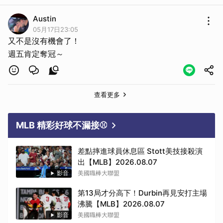
Austin
05月17日23:05
又不是沒有機會了！
週五肯定奪冠～
查看更多
MLB 精彩好球不漏接⚾
差點摔進球員休息區 Stott美技接殺演
取消
出【MLB】2026.08.07
影音
美國職棒大聯盟
第13局才分高下！Durbin再見安打主場
沸騰【MLB】2026.08.07
影音
美國職棒大聯盟