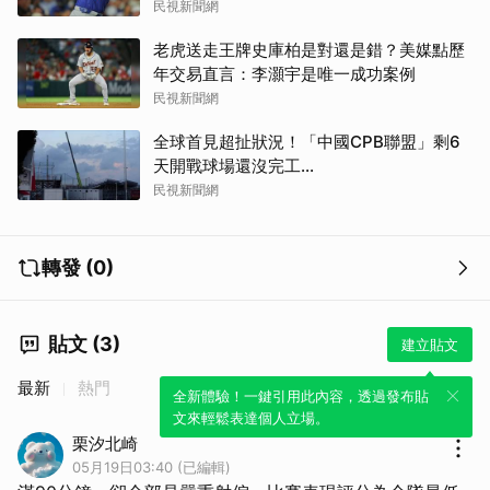
民視新聞網
老虎送走王牌史庫柏是對還是錯？美媒點歷
年交易直言：李灝宇是唯一成功案例
民視新聞網
全球首見超扯狀況！「中國CPB聯盟」剩6
天開戰球場還沒完工...
民視新聞網
轉發 (0)
貼文 (3)
建立貼文
最新
熱門
全新體驗！一鍵引用此內容，透過發布貼
文來輕鬆表達個人立場。
栗汐北崎
05月19日03:40 (已編輯)