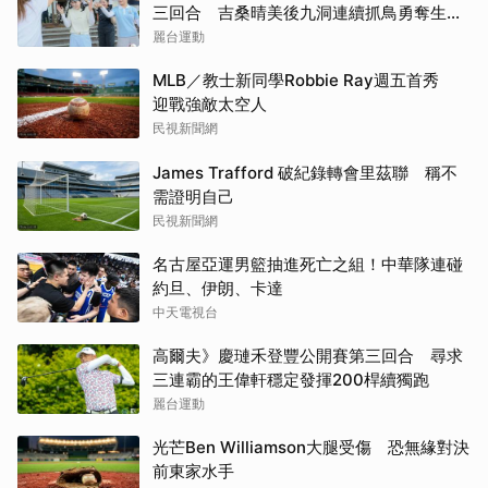
三回合 吉桑晴美後九洞連續抓鳥勇奪生涯
首冠
麗台運動
MLB／教士新同學Robbie Ray週五首秀
迎戰強敵太空人
民視新聞網
James Trafford 破紀錄轉會里茲聯 稱不
需證明自己
民視新聞網
名古屋亞運男籃抽進死亡之組！中華隊連碰
約旦、伊朗、卡達
中天電視台
高爾夫》慶璉禾登豐公開賽第三回合 尋求
三連霸的王偉軒穩定發揮200桿續獨跑
麗台運動
光芒Ben Williamson大腿受傷 恐無緣對決
前東家水手