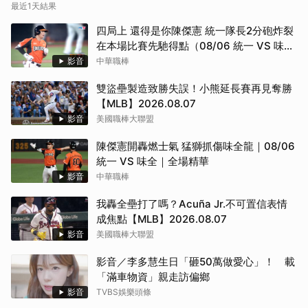
最近1天結果
四局上 還得是你陳傑憲 統一隊長2分砲炸裂
在本場比賽先馳得點（08/06 統一 VS 味
全）
影音
中華職棒
雙盜壘製造致勝失誤！小熊延長賽再見奪勝
【MLB】2026.08.07
影音
美國職棒大聯盟
陳傑憲開轟燃士氣 猛獅抓傷味全龍｜08/06
統一 VS 味全｜全場精華
影音
中華職棒
我轟全壘打了嗎？Acuña Jr.不可置信表情
成焦點【MLB】2026.08.07
影音
美國職棒大聯盟
影音／李多慧生日「砸50萬做愛心」！ 載
「滿車物資」親走訪偏鄉
影音
TVBS娛樂頭條