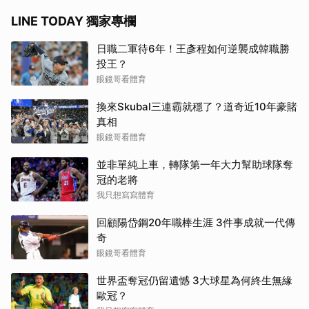
LINE TODAY 獨家專欄
日職二軍待6年！王彥程如何逆襲成韓職勝
投王？
眼鏡哥看體育
換來Skubal三連霸就穩了？道奇近10年豪賭
真相
眼鏡哥看體育
並非單純上車，轉隊第一年大力幫助球隊奪
冠的老將
我只想寫寫體育
回顧陽岱鋼20年職棒生涯 3件事成就一代傳
奇
眼鏡哥看體育
世界盃奪冠仍留遺憾 3大球星為何終生無緣
歐冠？