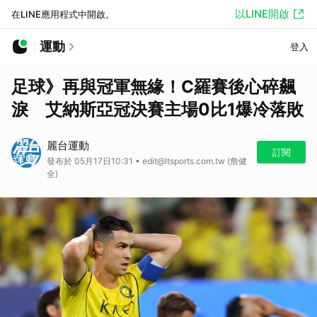
以LINE開啟
在LINE應用程式中開啟。
運動
登入
足球》再與冠軍無緣！C羅賽後心碎飆
淚 艾納斯亞冠決賽主場0比1爆冷落敗
麗台運動
訂閱
發布於 05月17日10:31 • edit@ltsports.com.tw (詹健
全)