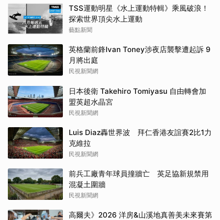
TSS運動明星《水上運動特輯》乘風破浪！
探索世界頂尖水上運動
藝點新聞
英格蘭前鋒Ivan Toney涉夜店襲擊遭起訴 9
月將出庭
民視新聞網
日本後衛 Takehiro Tomiyasu 自由轉會加
盟英超水晶宮
民視新聞網
Luis Diaz轟世界波 拜仁香港友誼賽2比1力
克維拉
民視新聞網
前兵工廠青年球員撞牆亡 英足協新規禁用
混凝土圍牆
民視新聞網
高爾夫》2026 洋房&山溪地真善美未來賽第