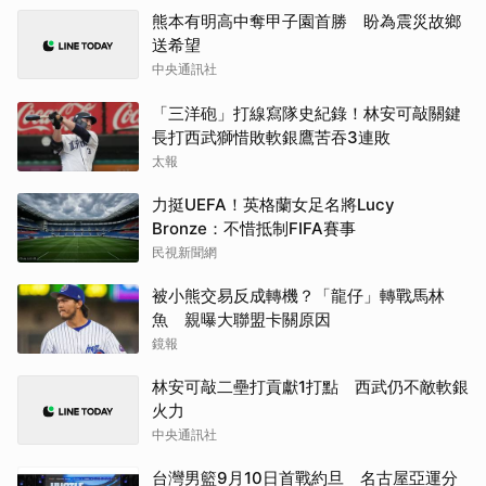
熊本有明高中奪甲子園首勝 盼為震災故鄉
送希望
中央通訊社
「三洋砲」打線寫隊史紀錄！林安可敲關鍵
長打西武獅惜敗軟銀鷹苦吞3連敗
太報
力挺UEFA！英格蘭女足名將Lucy
Bronze：不惜抵制FIFA賽事
民視新聞網
被小熊交易反成轉機？「龍仔」轉戰馬林
魚 親曝大聯盟卡關原因
鏡報
林安可敲二壘打貢獻1打點 西武仍不敵軟銀
火力
中央通訊社
台灣男籃9月10日首戰約旦 名古屋亞運分