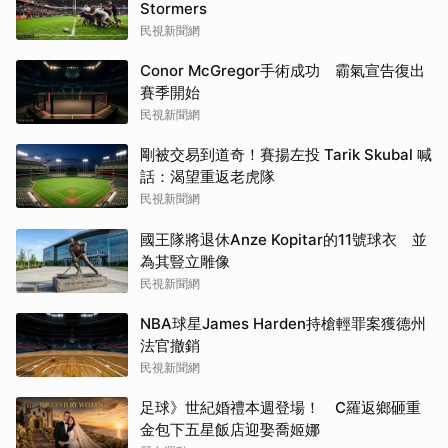
Stormers
民視新聞網
Conor McGregor手術成功 霸氣宣告復出
賽季開始
民視新聞網
剛被交易到道奇！賽揚左投 Tarik Skubal 喊
話：渴望重返老虎隊
民視新聞網
國王隊將退休Anze Kopitar的11號球衣 並
為其豎立雕像
民視新聞網
NBA球星James Harden持槍輕罪案獲德州
法官撤銷
民視新聞網
足球》世紀婚禮本週登場！ C羅返鄉砸重
金包下五星飯店迎娶喬姬娜