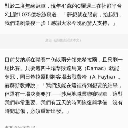
對於二度無緣冠軍，現年41歲的C羅週三在社群平台
X上對1.075億粉絲寫道：「夢想就在眼前，抬起頭，
我們還剩最後一步！感謝大家今晚的驚人支持。」
廣告（請繼續閱讀本文）
目前艾納斯在聯賽中仍以兩分領先希拉爾，且只剩一
場比賽。只要週四主場擊敗達馬克（Damac）就能
奪冠，同日希拉爾則將客場出戰費哈（Al Fayha）。
赫蘇斯教練說：「我們沒能在這裡得到想要的結果，
但還有一場決賽要打——沙烏地職業聯賽冠軍，這對
我們非常重要。我們有五天的時間恢復與準備，沒有
時間悲傷，必須重新出發。」
查看原始文章