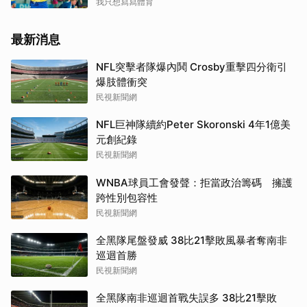
我只想寫寫體育
最新消息
NFL突擊者隊爆內鬨 Crosby重擊四分衛引
爆肢體衝突
民視新聞網
NFL巨神隊續約Peter Skoronski 4年1億美
元創紀錄
民視新聞網
WNBA球員工會發聲：拒當政治籌碼 擁護
跨性別包容性
民視新聞網
全黑隊尾盤發威 38比21擊敗風暴者奪南非
巡迴首勝
民視新聞網
全黑隊南非巡迴首戰失誤多 38比21擊敗