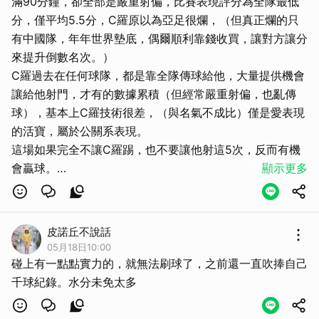
滿90分鐘，卻全部是嚴重射偏，比賽表現評分為全隊最低
分，僅平均5.5分，C羅原以為亞足很爛，（但真正爛的只
有中國隊，年年世界墊底，偶爾順利靠錢收買，讓對方讓分
來提升倒數名次。）
C羅過去在任何球隊，都是靠全隊傳球給他，大量提供機會
讓給他射門，才有的數據累積（但經常嚴重射偏，也亂傳
球），基本上C羅技術很差，（與名氣不成比）僅是愛表現
的活寶，屬於公關系表現。
這場如果完全不讓C羅踢，也不要讓他射這5次，反而有機
會贏球。
顯示更多
比起梅西，C羅是驕傲的小學技術，頂著光環的小學技術，
對比主修多系的博士級全能梅西。
皮諾丘不說話
05月18日10:00
碰上有一點點實力的，就無法刷球了，之前還一直吹捧自己
千球紀錄。水分未免太多