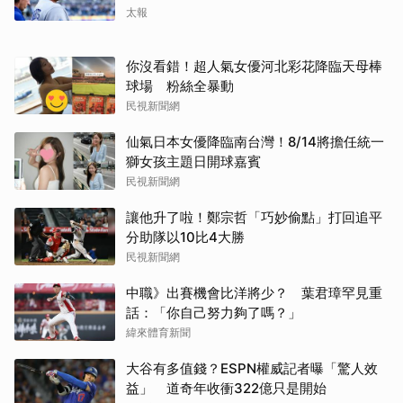
太報
你沒看錯！超人氣女優河北彩花降臨天母棒
球場 粉絲全暴動
民視新聞網
仙氣日本女優降臨南台灣！8/14將擔任統一
獅女孩主題日開球嘉賓
民視新聞網
讓他升了啦！鄭宗哲「巧妙偷點」打回追平
分助隊以10比4大勝
民視新聞網
中職》出賽機會比洋將少？ 葉君璋罕見重
話：「你自己努力夠了嗎？」
緯來體育新聞
大谷有多值錢？ESPN權威記者曝「驚人效
益」 道奇年收衝322億只是開始