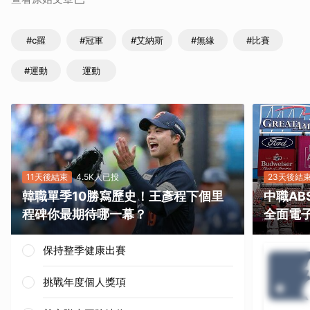
#c羅
#冠軍
#艾納斯
#無緣
#比賽
#運動
運動
11天後結束
4.5K人已投
23天後結
韓職單季10勝寫歷史！王彥程下個里
中職A
程碑你最期待哪一幕？
全面電
保持整季健康出賽
挑戰年度個人獎項