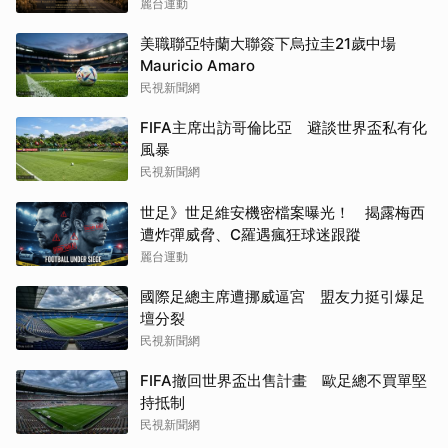
麗台運動
美職聯亞特蘭大聯簽下烏拉圭21歲中場
Mauricio Amaro
民視新聞網
FIFA主席出訪哥倫比亞 避談世界盃私有化
風暴
民視新聞網
世足》世足維安機密檔案曝光！ 揭露梅西
遭炸彈威脅、C羅遇瘋狂球迷跟蹤
麗台運動
國際足總主席遭挪威逼宮 盟友力挺引爆足
壇分裂
民視新聞網
FIFA撤回世界盃出售計畫 歐足總不買單堅
持抵制
民視新聞網