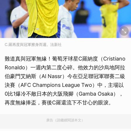
C.羅再度與冠軍擦身而週。法新社
難道真與冠軍無緣！葡萄牙球星C羅納度（Cristiano
Ronaldo）一週內第二度心碎。他效力的沙烏地阿拉
伯豪門艾納斯（Al Nassr）今在亞足聯冠軍聯賽二級
決賽（AFC Champions League Two）中，主場以
0比1爆冷不敵日本的大阪飛腳（Gamba Osaka），
再度無緣捧盃，賽後C羅還流下不甘心的眼淚。
廣告（請繼續閱讀本文）