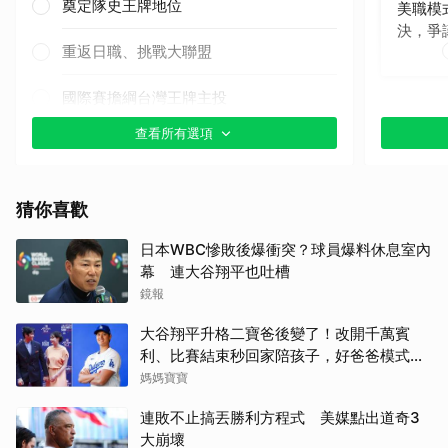
奠定隊史王牌地位
美職模
決，爭
重返日職、挑戰大聯盟
國際賽擔綱台灣王牌主投
查看所有選項
其他（歡迎貼文分享）
猜你喜歡
日本WBC慘敗後爆衝突？球員爆料休息室內
幕 連大谷翔平也吐槽
鏡報
大谷翔平升格二寶爸後變了！改開千萬賓
利、比賽結束秒回家陪孩子，好爸爸模式全
開
媽媽寶寶
連敗不止搞丟勝利方程式 美媒點出道奇3
大崩壞