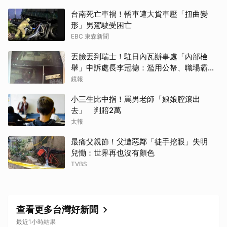
台南死亡車禍！轎車遭大貨車壓「扭曲變
形」男駕駛受困亡
EBC 東森新聞
丟臉丟到瑞士！駐日內瓦辦事處「內部檢
舉」申訴處長李冠德：濫用公帑、職場霸
凌、超速仔拒繳罰單 外交部要查了
鏡報
小三生比中指！罵男老師「娘娘腔滾出
去」 判賠2萬
太報
最痛父親節！父遭惡鄰「徒手挖眼」失明
兒慟：世界再也沒有顏色
TVBS
查看更多台灣好新聞
最近1小時結果