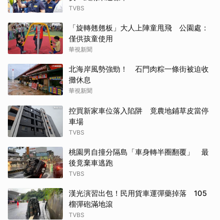
TVBS
「旋轉翹翹板」大人上陣童甩飛 公園處：
僅供孩童使用
華視新聞
北海岸風勢強勁！ 石門肉粽一條街被迫收
攤休息
華視新聞
控買新家車位落入陷阱 竟農地鋪草皮當停
車場
TVBS
桃園男自撞分隔島「車身轉半圈翻覆」 最
後竟棄車逃跑
TVBS
漢光演習出包！民用貨車運彈藥掉落 105
榴彈砲滿地滾
TVBS