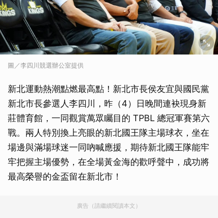
圖／李四川競選辦公室提供
新北運動熱潮點燃最高點！新北市長侯友宜與國民黨
新北市長參選人李四川，昨（4）日晚間連袂現身新
莊體育館，一同觀賞萬眾矚目的 TPBL 總冠軍賽第六
戰。兩人特別換上亮眼的新北國王隊主場球衣，坐在
場邊與滿場球迷一同吶喊應援，期待新北國王隊能牢
牢把握主場優勢，在全場黃金海的歡呼聲中，成功將
最高榮譽的金盃留在新北市！
廣告（請繼續閱讀本文）