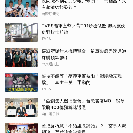
政院擬不副署兒少帳戶條例？ 黃國昌：只
有賴清德能發錢？
台灣好新聞
TVBS隨軍直擊／背T91步槍做飯 聯兵旅伙
房野炊供前線
TVBS
嘉縣府辦無人機博覽會 翁章梁籲盡速通過
採購預算(圖)
中央通訊社
趕場不能等！殯葬車窗被砸「塑膠袋克難
擋」 車主苦笑：手動的
TVBS
「亞創無人機博覽會」台歐簽署MOU 翁章
梁盼400億預算速通過
自由電子報
藍控蘇巧慧「不給里長講話」？ 當事人親
闢謠：選成這樣沒意思