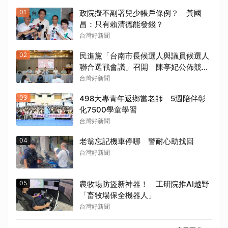
01
政院擬不副署兒少帳戶條例？ 黃國
昌：只有賴清德能發錢？
台灣好新聞
02
民進黨「台南市長候選人與議員候選人
聯合選戰會議」召開 陳亭妃公佈競總
組織架構
台灣好新聞
03
498大專青年返鄉當老師 5週陪伴彰
化7500學童學習
台灣好新聞
04
老翁忘記機車停哪 警耐心助找回
台灣好新聞
05
農牧場防盜新神器！ 工研院推AI越野
「畜牧場保全機器人」
台灣好新聞