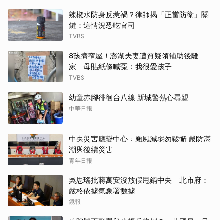
辣椒水防身反惹禍？律師揭「正當防衛」關
鍵：這情況恐吃官司
TVBS
8孩擠窄屋！澎湖夫妻遭質疑領補助後離
家 母貼紙條喊冤：我很愛孩子
TVBS
幼童赤腳徘徊台八線 新城警熱心尋親
中華日報
中央災害應變中心：颱風減弱勿鬆懈 嚴防滿
潮與後續災害
青年日報
吳思瑤批蔣萬安沒放假甩鍋中央 北市府：
嚴格依據氣象署數據
鏡報