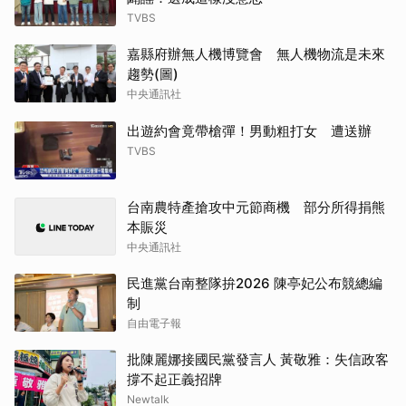
TVBS
嘉縣府辦無人機博覽會 無人機物流是未來
趨勢(圖)
中央通訊社
出遊約會竟帶槍彈！男動粗打女 遭送辦
TVBS
台南農特產搶攻中元節商機 部分所得捐熊
本賑災
中央通訊社
民進黨台南整隊拚2026 陳亭妃公布競總編
制
自由電子報
批陳麗娜接國民黨發言人 黃敬雅：失信政客
撐不起正義招牌
Newtalk