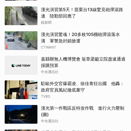
漢光演習第5天！苗栗台13線驚見砲彈滾路
邊 陸勤部回應了
鏡新聞
漢光演習驚魂！20多枚105榴砲彈滾落水
溝 軍警急封鎖搶運
CTWANT
嘉縣辦無人機博覽會 翁章梁籲立院盡速通過
採購預算
中央通訊社
駐歐外交官爆霸凌、徐佳青狂出國 他轟：
政府官員風紀徹底棄守
TVBS
漢光第一作戰區反特攻作戰 進行火力壓制
(圖)
中央通訊社