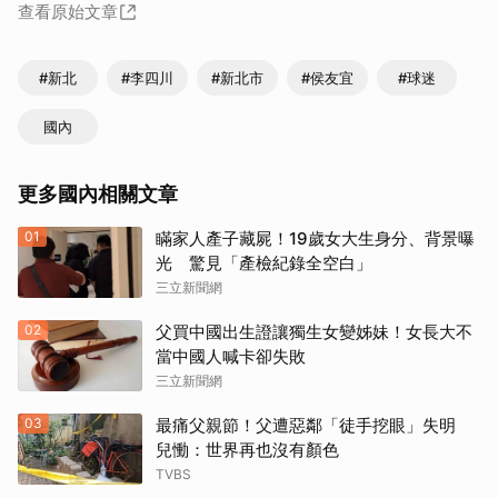
查看原始文章
#新北
#李四川
#新北市
#侯友宜
#球迷
國內
更多國內相關文章
01
瞞家人產子藏屍！19歲女大生身分、背景曝
光 驚見「產檢紀錄全空白」
三立新聞網
02
父買中國出生證讓獨生女變姊妹！女長大不
當中國人喊卡卻失敗
三立新聞網
03
最痛父親節！父遭惡鄰「徒手挖眼」失明
兒慟：世界再也沒有顏色
TVBS