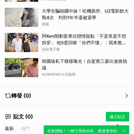
大學生騙砲國中妹！松機廁所、U2電影館大
戰4次 判刑1年半還被退學
鏡報
阿Ken開剿姜厚任戀情疑點「不是笨是不想
拆穿」 他5度回嗆「你們不懂」：我來教育
你們
自由電子報
韓國瑜私下模樣曝光！自駕舊三菱出遊掀熱
議
NOWNEWS今日新聞
轉發 (0)
貼文 (0)
建立貼文
最新
熱門
全新體驗！一鍵引用此內容，透過發布貼