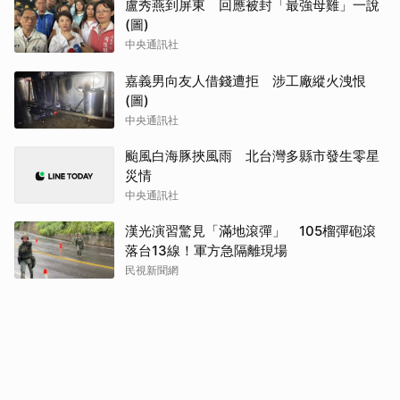
盧秀燕到屏東 回應被封「最強母雞」一說
(圖)
中央通訊社
嘉義男向友人借錢遭拒 涉工廠縱火洩恨
(圖)
中央通訊社
颱風白海豚挾風雨 北台灣多縣市發生零星
災情
中央通訊社
漢光演習驚見「滿地滾彈」 105榴彈砲滾
落台13線！軍方急隔離現場
民視新聞網