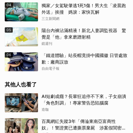
04
獨家／女駕駛肇逃1死1傷！男大生「凌晨跑
外送」挨撞 媽淚：家快瓦解
三立新聞網
05
陽台內褲沾滿精液！新北人妻調監視器 驚
覺是「他」拿來磨蹭射精
鏡週刊
06
「鐵道體驗」站長帽竟掛中國國徽 日管處致
歉：廠商誤放
自由電子報
其他人也看了
AI短劇成癮？長輩狂追停不下來，子女崩潰
「角色對調」！專家警告恐陷腦腐
造咖
百萬網紅失蹤3年「傳淪東南亞富商性
奴」！警證實已遭撕票棄屍 涉案假閨密近