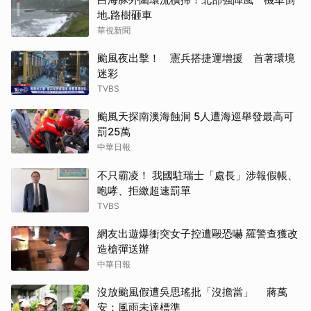
地.路樹砸車
華視新聞
颱風夜出擊！ 憲兵搭捷運增援 首著環境
迷彩
TVBS
颱風天探南澳海蝕洞 5人遭海巡舉發最高可
罰25萬
中華日報
不只霸凌！ 我國駐瑞士「處長」涉報假帳、
咆哮、拒繳超速罰單
TVBS
網友出遊爆衝突女子控遭毆恐嚇 羅警查獲改
造槍彈送辦
中華日報
沒放颱風假遭吳思瑤批「沒擔當」 蔣萬
安：風雨未達標準