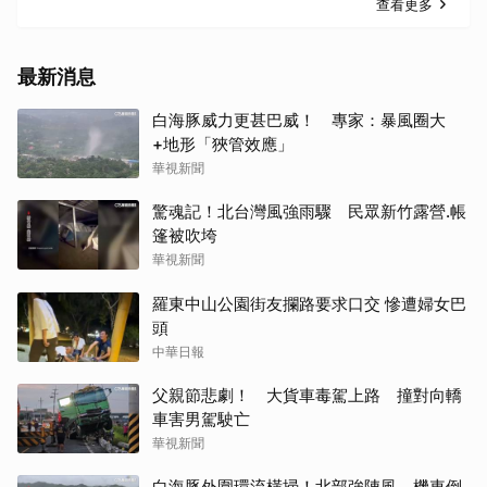
查看更多
最新消息
白海豚威力更甚巴威！ 專家：暴風圈大
+地形「狹管效應」
華視新聞
驚魂記！北台灣風強雨驟 民眾新竹露營.帳
篷被吹垮
華視新聞
羅東中山公園街友攔路要求口交 慘遭婦女巴
頭
中華日報
父親節悲劇！ 大貨車毒駕上路 撞對向轎
車害男駕駛亡
華視新聞
白海豚外圍環流橫掃！北部強陣風 機車倒