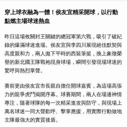
穿上球衣融為一體！侯友宜精采開球，以行動
點燃主場球迷熱血
昨日這場攸關封王關鍵的總冠軍第六戰，吸引了破紀
錄的爆滿球迷進場。侯友宜與李四川展現絕佳默契與
高度親和力，兩人拋下平時的西裝筆挺，換上象徵榮
譽的新北國王隊戰袍現身球場，瞬間引發現場球迷的
驚呼與熱烈掌聲。
賽前更由侯友宜市長親自擔任開球嘉賓，為這場高張
力的龍爭虎鬥揭開序幕。球賽期間，兩人在場邊神情
專注，隨著球隊的每一次精采進攻與防守，與現場上
萬名球迷一同大聲歡呼、擊掌應援，用實際行動做地
主隊最強大的實質後盾。