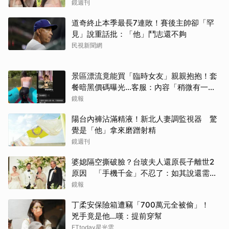
況曝光
鏡週刊
道奇終止本季最長7連敗！賽後主帥卻「罕
見」說重話批：「他」鬥志還不夠
民視新聞網
景區漂流竟能買「臨時女友」親親抱抱！套
餐暗黑價碼曝光…客服：內容「稍微有一點
尺度」
鏡報
陽台內褲沾滿精液！新北人妻調監視器 驚
覺是「他」拿來磨蹭射精
鏡週刊
婆媳隔空撕破臉？台玻夫人還原長子離世2
原因 「手機千金」不忍了：如其說還需要
離開嗎？
鏡報
丁柔安保險箱遭竊「700萬元全被偷」！
兇手竟是他...嘆：提前穿幫
ETtoday星光雲