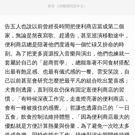
廣告（請繼續閱讀本文）
告五人也說以前曾經長時間把便利商店當成第二個
家，無論是熬夜寫歌、趕通告，甚至巡演移動途中，
便利商店總是陪著他們度過每一個忙碌又拚命的時
刻。為了把更多資源投入音樂與演出，他們也練就一
套屬於自己的「超商哲學」，總能靠著不同食材搭配
出最有飽足感、也最有儀式感的一餐。雲安笑說，自
己以前甚至會研究怎麼把最平凡的組合吃出驚喜感；
犬青則透露，直到現在仍保有固定逛便利商店的習
慣，「有時候深夜工作完，走進燈亮著的便利商店，
會有一種被接住的感覺。」哲謙也透露自己的「一日
五食」飲食控制法維持體態，「因為便利商店最大的
優點就是方便計算熱量與份量，為了避免一次吃太多
造成負擔，同時也能在工作、排練與演出期間維持穩