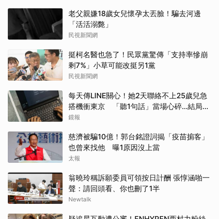
老父親嫌18歲女兒懷孕太丟臉！騙去河邊
「活活溺斃」
民視新聞網
挺柯名醫也急了！民眾黨驚傳「支持率慘崩
剩7%」小草可能改挺另1黨
民視新聞網
每天傳LINE關心！她2天聯絡不上25歲兒急
搭機衝東京 「聽1句話」當場心碎...結局看
哭網
鏡報
慈濟被騙10億！郭台銘證詞揭「疫苗掮客」
也曾來找他 曝1原因沒上當
太報
翁曉玲稱訴願委員可領按日計酬 張惇涵啪一
聲：請回頭看、你也刪了1半
Newtalk
疑追星互動遭公審！ENHYPEN西村力粉絲