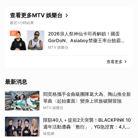
查看更多MTV 娛樂台
最近1小時結果
01
2026浪人祭神仙卡司再解鎖！國蛋
GorDoN、Asiaboy禁藥王率台饒霸氣
炸翻府城 11 月安平重磅開躁！
MTV 娛樂台
查看更多
最新消息
閻奕格攜手金曲級團隊葛大為、陶山推全新
單曲〈起始畫面〉變身上班族破關冒險
MTV 娛樂台
限額40人＋提前2天突襲！BLACKPINK 10
週年活動遭轟「敷衍」，YG急證實：4人確
定完全體出席
韓星網