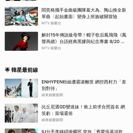
閻奕格攜手金曲級團隊葛大為、陶山推全新
單曲〈起始畫面〉變身上班族破關冒險
MTV 娛樂台
解封15年傳說級母帶！帽子歌后鳳飛飛《鳳
聲再續》台語經典黑膠與紀念專書 8/20 珍
藏預購
MTV 娛樂台
🌟 韓星最前線
ENHYPEN粉絲遭霸凌離世 網控西村力「差
別對待」
緯來娛樂新聞
比丘尼遇GD變迷妹！衝上前求合照簽名 網
笑虧：當場還俗
緯來娛樂新聞
IU分手李鍾碩後曬照 突放「舊愛張基河歌