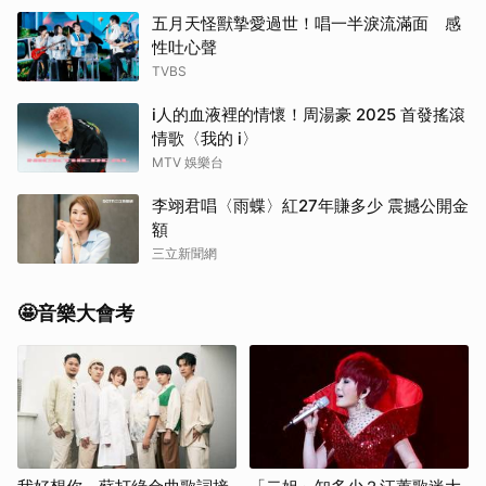
五月天怪獸摯愛過世！唱一半淚流滿面 感
性吐心聲
TVBS
i人的血液裡的情懷！周湯豪 2025 首發搖滾
情歌〈我的 i〉
MTV 娛樂台
李翊君唱〈雨蝶〉紅27年賺多少 震撼公開金
額
三立新聞網
🤩音樂大會考