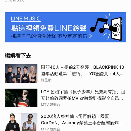
LINE MUSIC
繼續看下去
限額40人＋提前2天突襲！BLACKPINK 10
週年活動遭轟「敷衍」，YG急證實：4人確
定完全體出席
韓星網
LCY 呂植宇攜《原子少年》兄弟高有翔、祖
安赴倫敦圓夢拍MV 從妝髮到攝影全自己
來！
MTV 娛樂台
2026浪人祭神仙卡司再解鎖！國蛋
GorDoN、Asiaboy禁藥王率台饒霸氣炸翻
府城 11 月安平重磅開躁！
MTV 娛樂台