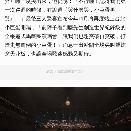
奔〉時一度哭出來，但仍說：「不行喔！記得我們第
一次巡迴的時候，有說過『哭什麼哭，小巨蛋再
哭』。」最後三人驚喜宣布今年11月將再度站上台北
小巨蛋開唱，「前陣子看到麋先生創造世界紀錄級的
全帳篷式馬戲團演唱會，讓我們也想突破再突破，打
造史無前例的小巨蛋！」消息一出瞬間全場尖叫聲炸
穿天花板，也讓全場歌迷感動又期待。
廣告（請繼續閱讀本文）