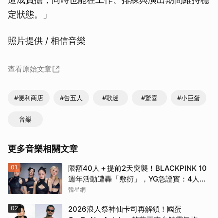
定狀態。」
照片提供 / 相信音樂
查看原始文章
#便利商店
#告五人
#歌迷
#驚喜
#小巨蛋
音樂
更多音樂相關文章
01
限額40人＋提前2天突襲！BLACKPINK 10
週年活動遭轟「敷衍」，YG急證實：4人確
定完全體出席
韓星網
02
2026浪人祭神仙卡司再解鎖！國蛋