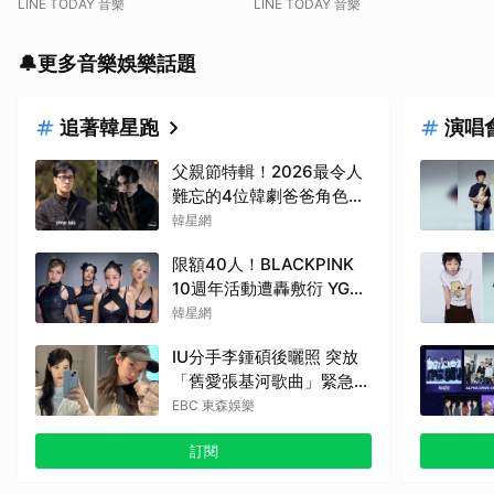
LINE TODAY 音樂
LINE TODAY 音樂
🔔更多音樂娛樂話題
追著韓星跑
演唱
父親節特輯！2026最令人
難忘的4位韓劇爸爸角色：
蘇志燮、李棟旭...他們連命
韓星網
都可以不要
限額40人！BLACKPINK
10週年活動遭轟敷衍 YG急
回應
韓星網
IU分手李鍾碩後曬照 突放
「舊愛張基河歌曲」緊急刪
除了
EBC 東森娛樂
訂閱