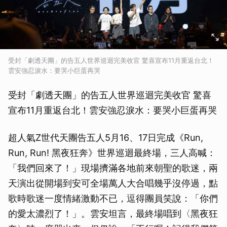
受封「劇透天團」的告五人世界巡迴完美收官 驚喜宣布11月重返台北！
雲安強忍淚水：要哭小巨蛋再哭
受封「劇透天團」的告五人世界巡迴完美收官 驚喜
宣布11月重返台北！雲安強忍淚水：要哭小巨蛋再哭
超人氣Z世代天團告五人5月16、17日完成《Run,
Run, Run! 黑夜狂奔》世界巡迴最終場，三人高喊：
「我們回來了！」現場擠滿各地前來朝聖的歌迷，兩
天演出從開場到安可全場萬人大合唱幾乎沒停過，點
歌時歌迷一度情緒激動不已，逗得團員笑說：「你們
的愛太濃烈了！」。雲安坦言，最終場唱到〈黑夜狂