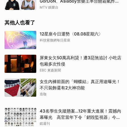
GorDoN、Asiaboy禁藥王率台饒霸氣炸翻
府城 11 月安平重磅開躁！
MTV 娛樂台
其他人也看了
12星座今日運勢〈08.08星期六〉
科技紫微網每日星座
屏東女欠50萬高利貸！遭3惡煞追討 小吃店
包廂多次性侵
EBC 東森新聞
女生內褲前面的「蝴蝶結」真正用途曝光！
不只裝飾還有2大神功能
造咖
取消
43名學生失蹤懸案...12年重大進展！震撼內
幕曝光 高官當年下令「銷毀監視器」今遭
逮
鏡週刊