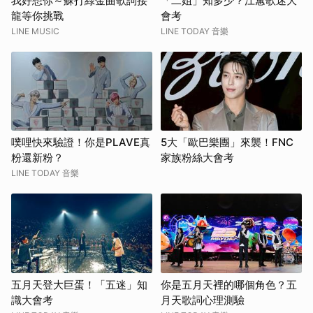
我好想你～蘇打綠金曲歌詞接
「二姐」知多少？江蕙歌迷大
龍等你挑戰
會考
LINE MUSIC
LINE TODAY 音樂
噗哩快來驗證！你是PLAVE真
5大「歐巴樂團」來襲！FNC
粉還新粉？
家族粉絲大會考
LINE TODAY 音樂
五月天登大巨蛋！「五迷」知
你是五月天裡的哪個角色？五
識大會考
月天歌詞心理測驗