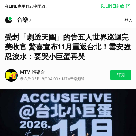
以LINE開啟
在LINE應用程式中開啟。
音樂
登入
受封「劇透天團」的告五人世界巡迴完
美收官 驚喜宣布11月重返台北！雲安強
忍淚水：要哭小巨蛋再哭
MTV 娛樂台
訂閱
發布於 05月18日04:09 • MTV音樂頻道