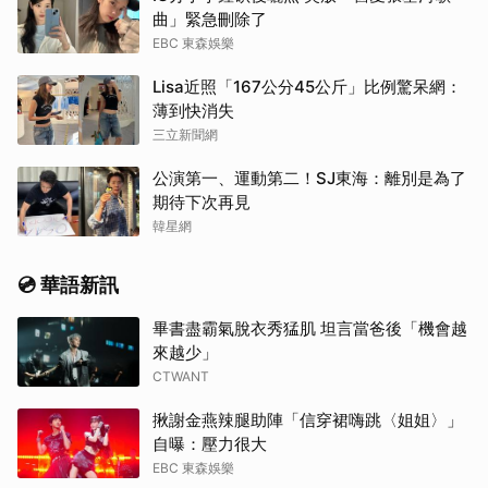
曲」緊急刪除了
EBC 東森娛樂
Lisa近照「167公分45公斤」比例驚呆網：
薄到快消失
三立新聞網
公演第一、運動第二！SJ東海：離別是為了
期待下次再見
韓星網
💿 華語新訊
畢書盡霸氣脫衣秀猛肌 坦言當爸後「機會越
來越少」
CTWANT
揪謝金燕辣腿助陣「信穿裙嗨跳〈姐姐〉」
自曝：壓力很大
EBC 東森娛樂