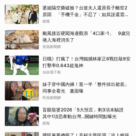
婆媳隔空撕破臉？台玻夫人還原長子離世2
原因 「手機千金」不忍了：如其說還需要
離開嗎？
鏡報
颱風接近硬闖海邊觀浪「4口家-1」 9歲兒
捲入海裡消失了
壹蘋新聞網
日職》打瘋了！台灣鐵捕林家正6戰狂敲9安
打擊率0.643超鬼神
自由電子報
妹子穿中國內褲！逛一半「整件掉出裙底」
同事全看光 畫面曝
民視新聞網
盲眼龍婆2026「5大預言」剩3項未驗證
其中1項恐牽動台灣...關鍵時間點曝光
鏡報
國民黨要傻眼了！見柯志恩民調「追上賴瑞