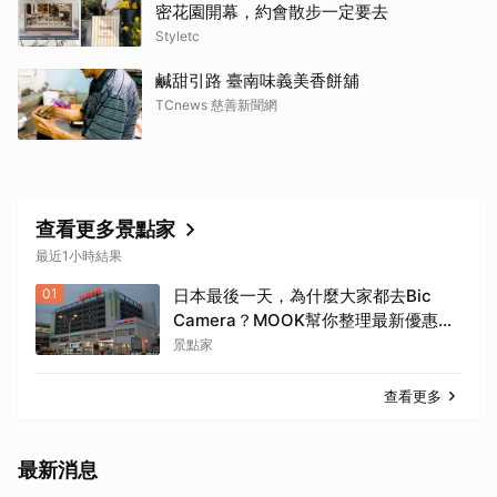
密花園開幕，約會散步一定要去
Styletc
鹹甜引路 臺南味義美香餅舖
TCnews 慈善新聞網
查看更多景點家
最近1小時結果
01
日本最後一天，為什麼大家都去Bic
Camera？MOOK幫你整理最新優惠
券，行前趕快存手機，結帳直接用，最
景點家
高省10%
查看更多
最新消息