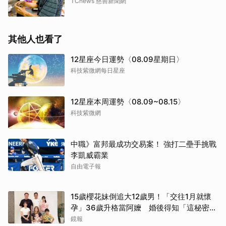
TCnews 慈善新聞網
其他人也看了
12星座今日運勢〈08.09星期日〉
科技紫微網每日星座
12星座本周運勢〈08.09~08.15〉
科技紫微網
中職》富邦最成功交易案！ 強打二壘手挑戰
李凱威霸業
自由電子報
15歲櫻花妹倒追大12歲男！「交往1月就懷
孕」36歲升格當阿嬤 婚後得知「這秘密」
傻眼了
鏡報