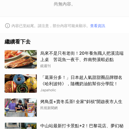
尚無內容。
內容已至結尾。請注意，部分內容可能未顯示。
查看資訊
繼續看下去
烏來不是只有老街！20年養魚職人把溪流端
上桌 苦花魚一夜干、炸南勢溪蝦必點
鏡週刊
「葛萊分多！」日本超人氣甜甜圈品牌聯名
《哈利波特》，隨機奶油餡幫你分學院！
Japaholic
烤鳥蛋+賣冬瓜茶! 全家"斜槓"開啟夜市人生
民視新聞網
中山站最新打卡景點+2！巴黎花店、夢幻秘