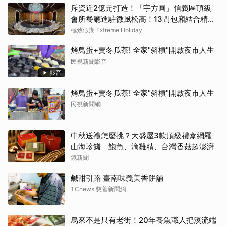
斥資近2億元打造！「宇方圓」信義區頂級
會所餐廳進駐微風松高！13間包廂結合精緻
粵菜與社交娛樂
極致假期 Extreme Holiday
烤鳥蛋+賣冬瓜茶! 全家"斜槓"開啟夜市人生
民視新聞影音
影音
烤鳥蛋+賣冬瓜茶! 全家"斜槓"開啟夜市人生
民視新聞網
中秋送禮怎麼挑？大盛屋3款頂級禮盒網羅
山海珍饈 鮑魚、滴雞精、台灣香菇超澎湃
鏡新聞
鹹甜引路 臺南味義美香餅舖
TCnews 慈善新聞網
烏來不是只有老街！20年養魚職人把溪流端