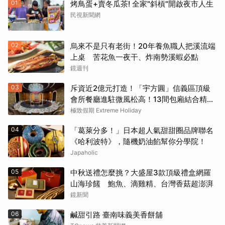
01
烤鳥蛋+賣冬瓜茶! 全家"斜槓"開啟夜市人生
民視新聞網
02
烏來不是只有老街！20年養魚職人把溪流端
上桌 苦花魚一夜干、炸南勢溪蝦必點
鏡週刊
03
斥資近2億元打造！「宇方圓」信義區頂級
會所餐廳進駐微風松高！13間包廂結合精緻
粵菜與社交娛樂
極致假期 Extreme Holiday
04
「葛萊分多！」日本超人氣甜甜圈品牌聯名
《哈利波特》，隨機奶油餡幫你分學院！
Japaholic
05
中秋送禮怎麼挑？大盛屋3款頂級禮盒網羅
山海珍饈 鮑魚、滴雞精、台灣香菇超澎湃
鏡新聞
06
鹹甜引路 臺南味義美香餅舖