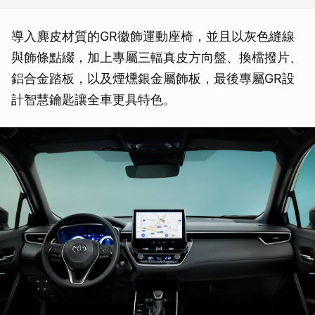
導入麂皮材質的GR徽飾運動座椅，並且以灰色縫線
與飾條點綴，加上專屬三輻真皮方向盤、換檔撥片、
鋁合金踏板，以及煙燻銀金屬飾板，最後專屬GR設
計智慧鑰匙讓全車更具特色。