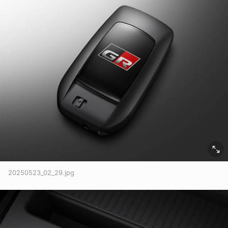
20250523_02_29.jpg