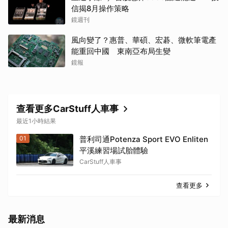
信揭8月操作策略
鏡週刊
風向變了？惠普、華碩、宏碁、微軟筆電產
能重回中國 東南亞布局生變
鏡報
查看更多CarStuff人車事
最近1小時結果
01
普利司通Potenza Sport EVO Enliten
平溪練習場試胎體驗
CarStuff人車事
查看更多
最新消息