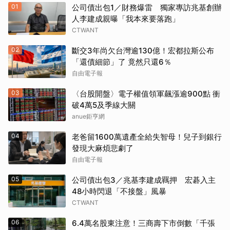
01
公司債出包1／財務爆雷 獨家專訪兆基創辦
人李建成親曝「我本來要落跑」
CTWANT
02
斷交3年尚欠台灣逾130億！宏都拉斯公布
「還債細節」了 竟然只還6％
自由電子報
03
〈台股開盤〉電子權值領軍飆漲逾900點 衝
破4萬5及季線大關
anue鉅亨網
04
老爸留1600萬遺產全給失智母！兒子到銀行
發現大麻煩悲劇了
自由電子報
05
公司債出包3／兆基李建成羈押 宏碁入主
48小時閃退「不接盤」風暴
CTWANT
06
6.4萬名股東注意！三商壽下市倒數「千張