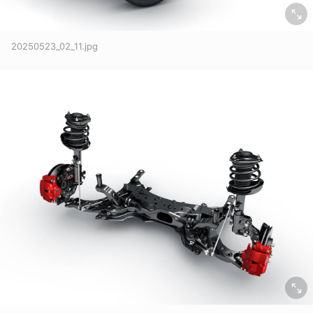
20250523_02_11.jpg