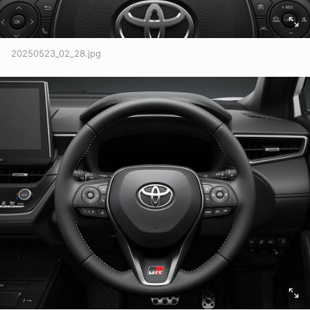
20250523_02_28.jpg