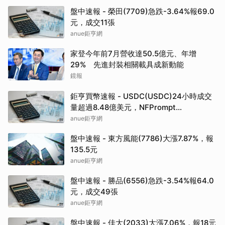
盤中速報 - 榮田(7709)急跌-3.64%報69.0
元，成交11張
anue鉅亨網
家登今年前7月營收達50.5億元、年增
29% 先進封裝相關載具成新動能
鏡報
鉅亨買幣速報 - USDC(USDC)24小時成交
量超過8.48億美元，NFPrompt
Token(NFP)24小時漲幅達66.2%
anue鉅亨網
盤中速報 - 東方風能(7786)大漲7.87%，報
135.5元
anue鉅亨網
盤中速報 - 勝品(6556)急跌-3.54%報64.0
元，成交49張
anue鉅亨網
盤中速報 - 佳大(2033)大漲7.06%，報18元