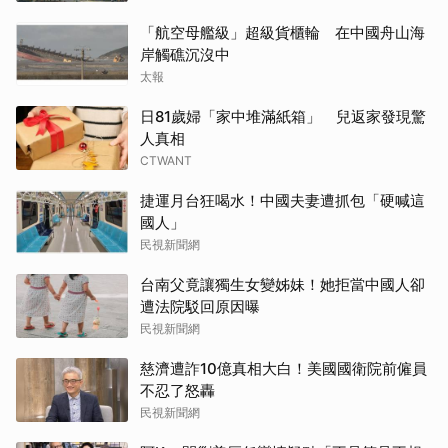
「航空母艦級」超級貨櫃輪 在中國舟山海
岸觸礁沉沒中
太報
日81歲婦「家中堆滿紙箱」 兒返家發現驚
人真相
CTWANT
捷運月台狂喝水！中國夫妻遭抓包「硬喊這
國人」
民視新聞網
台南父竟讓獨生女變姊妹！她拒當中國人卻
遭法院駁回原因曝
民視新聞網
慈濟遭詐10億真相大白！美國國衛院前僱員
不忍了怒轟
民視新聞網