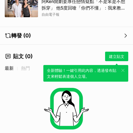
阿Ken開剿姜厚任戀情疑點「不是笨是不想
拆穿」 他5度回嗆「你們不懂」：我來教育
你們
自由電子報
轉發 (0)
貼文 (0)
建立貼文
最新
熱門
全新體驗！一鍵引用此內容，透過發布貼
文來輕鬆表達個人立場。