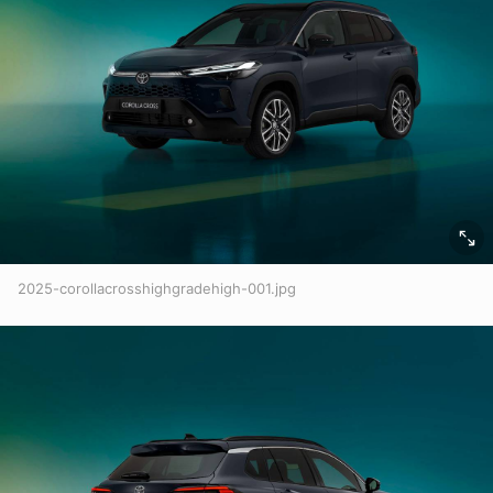
2025-corollacrosshighgradehigh-001.jpg