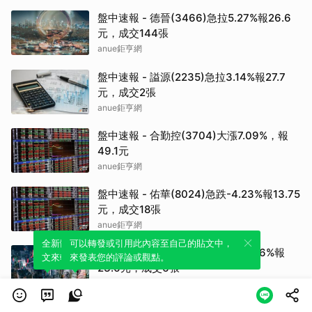
盤中速報 - 德晉(3466)急拉5.27%報26.6
元，成交144張
anue鉅亨網
盤中速報 - 謚源(2235)急拉3.14%報27.7
元，成交2張
anue鉅亨網
盤中速報 - 合勤控(3704)大漲7.09%，報
49.1元
anue鉅亨網
盤中速報 - 佑華(8024)急跌-4.23%報13.75
元，成交18張
anue鉅亨網
全新體驗！一鍵引用此內容，透過發布貼
可以轉發或引用此內容至自己的貼文中，
盤中速報 - 進能服(6692)急跌-3.36%報
文來輕鬆表達個人立場。
來發表您的評論或觀點。
23.6元，成交6張
anue鉅亨網
盤中速報 - 睿生光電(6861)股價拉至漲停，