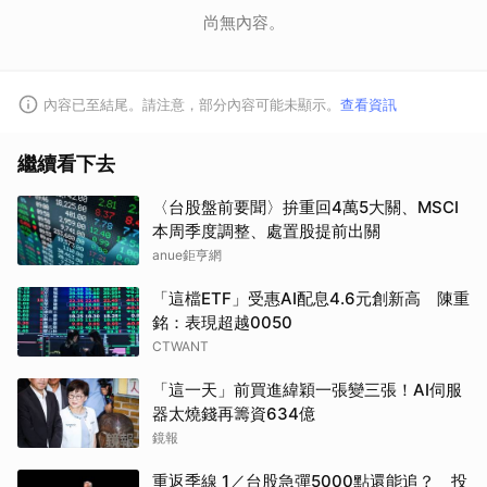
尚無內容。
內容已至結尾。請注意，部分內容可能未顯示。
查看資訊
繼續看下去
〈台股盤前要聞〉拚重回4萬5大關、MSCI
本周季度調整、處置股提前出關
anue鉅亨網
「這檔ETF」受惠AI配息4.6元創新高 陳重
銘：表現超越0050
CTWANT
「這一天」前買進緯穎一張變三張！AI伺服
器太燒錢再籌資634億
鏡報
重返季線 1／台股急彈5000點還能追？ 投