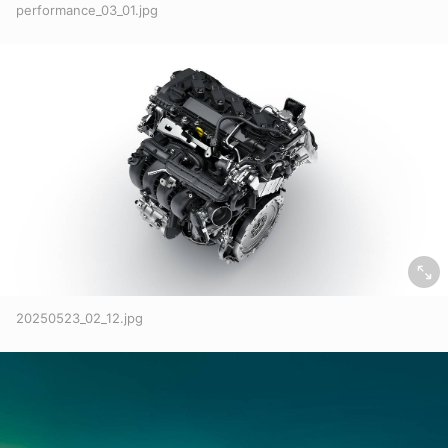
performance_03_01.jpg
20250523_02_12.jpg