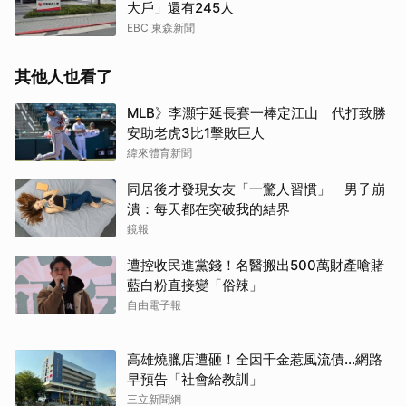
大戶」還有245人
EBC 東森新聞
其他人也看了
MLB》李灝宇延長賽一棒定江山 代打致勝
安助老虎3比1擊敗巨人
緯來體育新聞
同居後才發現女友「一驚人習慣」 男子崩
潰：每天都在突破我的結界
鏡報
遭控收民進黨錢！名醫搬出500萬財產嗆賭
藍白粉直接變「俗辣」
自由電子報
高雄燒臘店遭砸！全因千金惹風流債…網路
早預告「社會給教訓」
三立新聞網