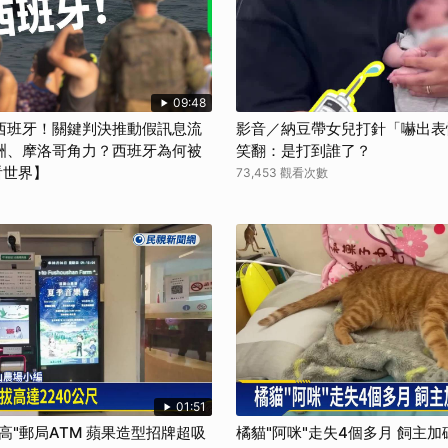
09:48
西班牙！關鍵判決推動假訊息流
影音／納豆帶女兒打針「嚇出表
洲、摩洛哥角力？西班牙為何被
笑翻：是打到誰了？
看世界】
73,453 觀看次數
01:51
高"郵局ATM 蘋果造型招牌超吸
橘貓"阿咪"走失4個多月 飼主加