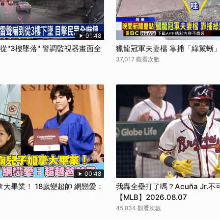
取消
01:48
狗從"3樓墜落" 警調監視器畫面全
獵龍冠軍夫妻檔 靠捕「綠鬣蜥
37,017 觀看次數
00:48
大畢業！ 18歲變超帥 網戀愛：
我轟全壘打了嗎？Acuña Jr.
【MLB】2026.08.07
45,834 觀看次數