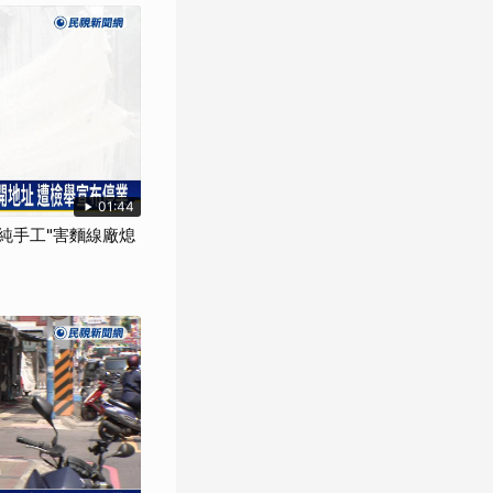
01:44
"純手工"害麵線廠熄