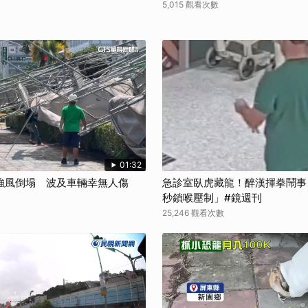
5,015 觀看次數
01:32
強風倒塌 波及車輛幸無人傷
急診室臥虎藏龍！醉漢揮拳鬧事
秒鎖喉壓制」#鏡週刊
25,246 觀看次數