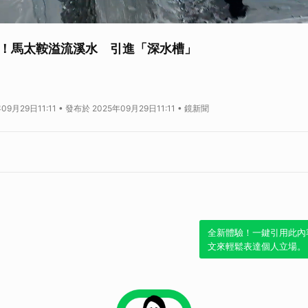
！馬太鞍溢流溪水 引進「深水槽」
息，水利署已經成功將馬太鞍溪原先溢流進市區的溪水完成改道工程，導引至深
救災效率。另外，馬太鞍溪橋被沖毀之後，交通部展開三階段搶通計畫，第一階
9月29日11:11 • 發布於 2025年09月29日11:11 • 鏡新聞
度已經來到50%，預計10月15日完工。
立即加入鏡新聞LINE官方帳號，隨時
鞍募款」4天湧4.3億善款 衛福部感謝國人愛心
救災 顧立雄：照顧官兵是持續任務
全新體驗！一鍵引用此內
文來輕鬆表達個人立場。