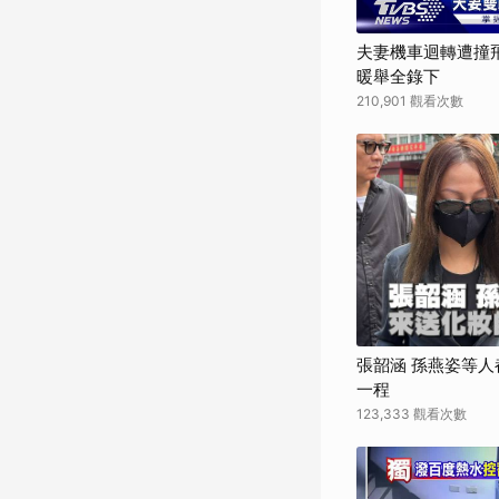
夫妻機車迴轉遭撞
暖舉全錄下
210,901 觀看次數
張韶涵 孫燕姿等人
一程
123,333 觀看次數