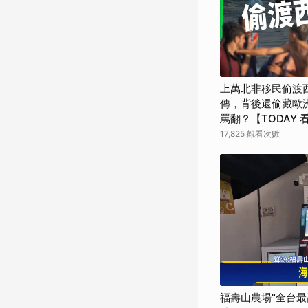
上萬北非移民偷渡
傳，背後還偷藏歐
罵翻？【TODAY 
17,825 觀看次數
福壽山農場"全台最