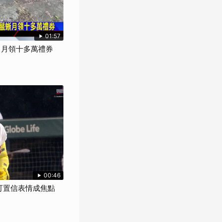
01:57
」月領十多萬禮券
00:46
不可置信表情成焦點