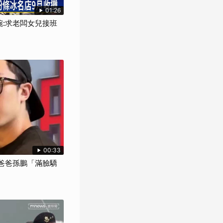
01:26
碗:求老闆女兒接班
00:33
挺爸爸孫鵬「滿臉驕