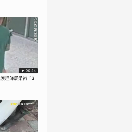
00:44
 護理師展柔術「3