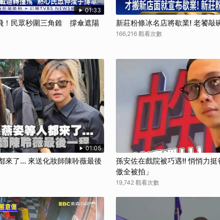
01:33
飛！民眾秒圍三角錐 撐傘遮陽
新莊粉條冰名店將歇業! 老饕敲
166,216 觀看次數
01:05
都來了... 來送化妝師陳聆薇最後
孫安佐在戲院被巧遇!! 悄悄力
傲全被拍」
19,742 觀看次數