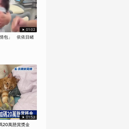
01:02
情包」 依依目睹
01:53
碼20萬懸賞獎金