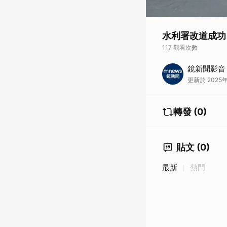
水利署改道成功
117 觀看次數
災後第7天傳來好消
鏡新聞影音
水患風險，也能提升
更新於 2025年0
（29日）早上，工程進
延伸閱讀
賑災基金會「馬太
轉發 (0)
國防部推進堰塞湖
貼文 (0)
最新
熱門