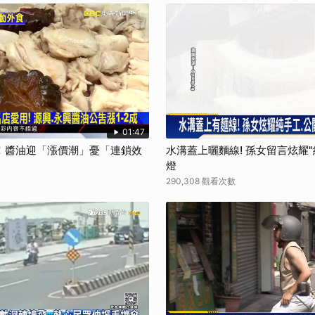
01:47
！醬油迎「漲價潮」憂「連鎖效
水溝蓋上曬麵線! 孫女留言炫耀
燈
290,308 觀看次數