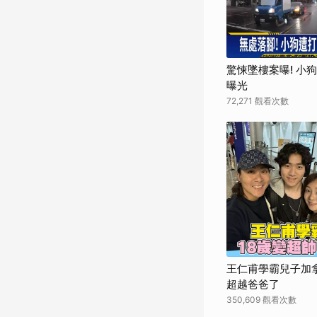
驚悚墜樓案曝! 小
曝光
72,271 觀看次數
王仁甫學霸兒子加拿
超越爸爸了
350,609 觀看次數