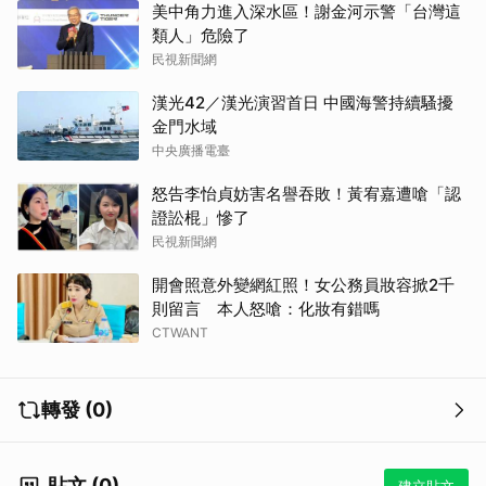
美中角力進入深水區！謝金河示警「台灣這
類人」危險了
民視新聞網
漢光42／漢光演習首日 中國海警持續騷擾
金門水域
中央廣播電臺
怒告李怡貞妨害名譽吞敗！黃宥嘉遭嗆「認
證訟棍」慘了
民視新聞網
開會照意外變網紅照！女公務員妝容掀2千
則留言 本人怒嗆：化妝有錯嗎
CTWANT
轉發 (0)
貼文 (0)
建立貼文