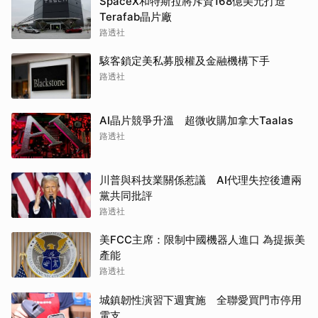
SpaceX和特斯拉將斥資168億美元打造
Terafab晶片廠
路透社
駭客鎖定美私募股權及金融機構下手
路透社
AI晶片競爭升溫 超微收購加拿大Taalas
路透社
川普與科技業關係惹議 AI代理失控後遭兩
黨共同批評
路透社
美FCC主席：限制中國機器人進口 為提振美
產能
路透社
城鎮韌性演習下週實施 全聯愛買門市停用
電支