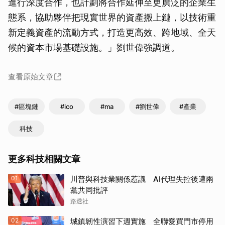
進行深度合作，也計劃將合作延伸至更廣泛的企業生
態系，協助夥伴把現實世界的資產搬上鏈，以技術重
新定義資產的流動方式，打造更高效、跨地域、全天
候的資本市場基礎設施。」劉世偉強調道。
查看原始文章
#區塊鏈
#ico
#ma
#劉世偉
#產業
科技
更多科技相關文章
01
川普與科技業關係惹議 AI代理失控後遭兩
黨共同批評
路透社
02
城鎮韌性演習下週實施 全聯愛買門市停用