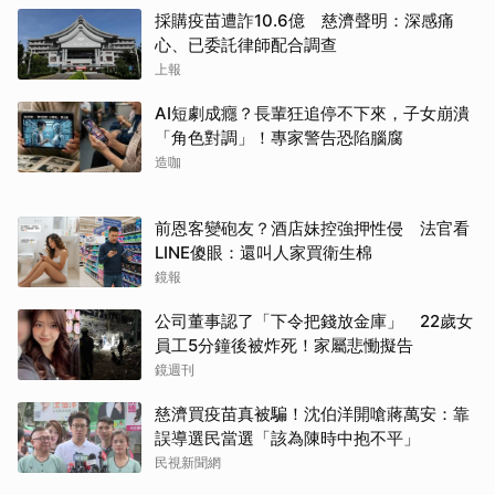
採購疫苗遭詐10.6億 慈濟聲明：深感痛
心、已委託律師配合調查
上報
AI短劇成癮？長輩狂追停不下來，子女崩潰
「角色對調」！專家警告恐陷腦腐
造咖
前恩客變砲友？酒店妹控強押性侵 法官看
LINE傻眼：還叫人家買衛生棉
鏡報
公司董事認了「下令把錢放金庫」 22歲女
員工5分鐘後被炸死！家屬悲慟擬告
鏡週刊
慈濟買疫苗真被騙！沈伯洋開嗆蔣萬安：靠
誤導選民當選「該為陳時中抱不平」
民視新聞網