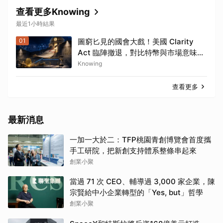
查看更多Knowing
最近1小時結果
01
圖窮匕見的國會大戲！美國 Clarity
Act 臨陣撤退，對比特幣與市場意味著
什麼？
Knowing
查看更多
最新消息
一加一大於二：TFP桃園青創博覽會首度攜
手工研院，把新創支持體系整條串起來
創業小聚
當過 71 次 CEO、輔導過 3,000 家企業，陳
宗賢給中小企業轉型的「Yes, but」哲學
創業小聚