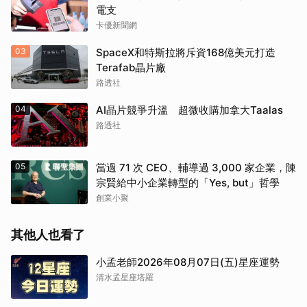
電支
卡優新聞網
03
SpaceX和特斯拉將斥資168億美元打造
Terafab晶片廠
路透社
04
AI晶片競爭升溫 超微收購加拿大Taalas
路透社
05
當過 71 次 CEO、輔導過 3,000 家企業，陳
宗賢給中小企業轉型的「Yes, but」哲學
創業小聚
其他人也看了
小孟老師2026年08月07日(五)星座運勢
取消
清水孟星座塔羅