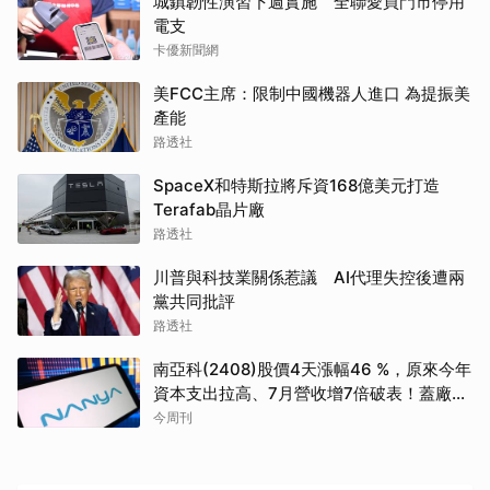
城鎮韌性演習下週實施 全聯愛買門市停用
電支
卡優新聞網
美FCC主席：限制中國機器人進口 為提振美
產能
路透社
SpaceX和特斯拉將斥資168億美元打造
Terafab晶片廠
路透社
川普與科技業關係惹議 AI代理失控後遭兩
黨共同批評
路透社
南亞科(2408)股價4天漲幅46 %，原來今年
資本支出拉高、7月營收增7倍破表！蓋廠買
設備最新營運目標曝光
今周刊