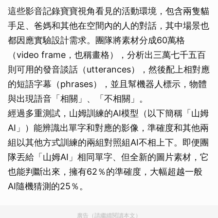
這些影音記錄寶寶視角看見的活動環境，包含兩隻貓
手足、爸媽和其他在空間內的人的對話，其中場景也
都因應實驗設計需求。團隊將素材分成60萬格
（video frame，也稱畫格），分析出三萬七千五百
則可用的發音談話（utterances），然後配上相對應
的短語字幕（phrases），並且幫機器人標示，物體
與出現語音「相關」、「不相關」。
經過多重測試，山姆訓練的AI模型（以下簡稱「山姆
AI」）能辨識出單字和對應的影像，準確度和其他兩
組以其他方式訓練的兩組對照組AI不相上下。即便團
隊丟給「山姆AI」相同單字、但全新的圖片素材，它
也能判斷出來，擁有62％的準確度，大幅超越一般
AI隨機猜測的25％。
廣告（請繼續閱讀本文）