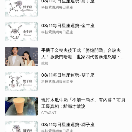
08/11每日星座運勢-射手座
科技紫微網每日星座
08/11每日星座運勢-金牛座
科技紫微網每日星座
手機千金喪夫後正式「婆媳開戰」台玻夫
人！掀豪門暗潮 世家四代曾暴走怒喊：我
只是一個年輕人
鏡報
08/11每日星座運勢-雙子座
科技紫微網每日星座
現打木瓜牛奶「不加一滴水」有內幕？前員
工爆真相：離職才敢說
CTWANT
08/11每日星座運勢-獅子座
科技紫微網每日星座