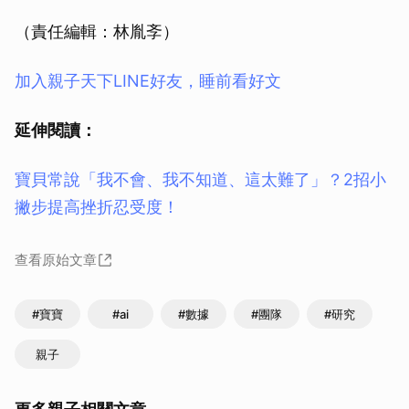
（責任編輯：林胤斈）
加入親子天下LINE好友，睡前看好文
延伸閱讀：
寶貝常說「我不會、我不知道、這太難了」？2招小
撇步提高挫折忍受度！
查看原始文章
#寶寶
#ai
#數據
#團隊
#研究
親子