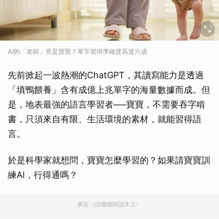
AI的「老師」竟是寶寶？單字習得準確度高達六成
先前掀起一波熱潮的ChatGPT，其讀寫能力是透過
「填鴨餵養」含有成億上兆單字的海量數據而成。但
是，地表最強的語言學習者──寶寶，不需要吞字啃
書，只須來自有限、生活環境的素材，就能習得語
言。
於是科學家就想問，寶寶怎麼學習的？如果請寶寶訓
練AI，行得通嗎？
廣告（請繼續閱讀本文）