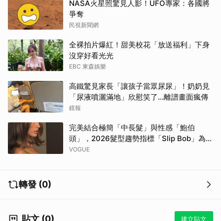
NASA火星照驚見人影！UFO專家：各國將
爭奪
民視新聞網
全裸拍片爆紅！甜美校花「放送福利」下身
沒穿好看光光
EBC 東森娛樂
高鐵驚見家長「讓孩子當眾尿尿」！奶奶見
「尿液噴灑滿地」欣慰笑了…離譜畫面瘋傳
鏡報
完美結合極簡「中長髮」與性感「鮑伯
頭」，2026髮型趨勢指標「Slip Bob」為何
自帶90年代超模氣場？
VOGUE
轉發 (0)
貼文 (0)
建立貼文