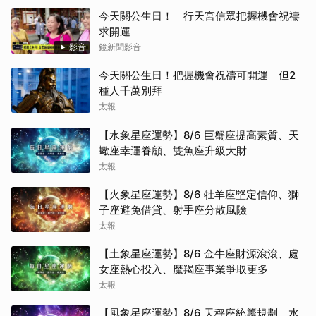
今天關公生日！ 行天宮信眾把握機會祝禱
求開運
影音
鏡新聞影音
今天關公生日！把握機會祝禱可開運 但2
種人千萬別拜
太報
【水象星座運勢】8/6 巨蟹座提高素質、天
蠍座幸運眷顧、雙魚座升級大財
太報
【火象星座運勢】8/6 牡羊座堅定信仰、獅
子座避免借貸、射手座分散風險
太報
【土象星座運勢】8/6 金牛座財源滾滾、處
女座熱心投入、魔羯座事業爭取更多
太報
【風象星座運勢】8/6 天秤座統籌規劃、水