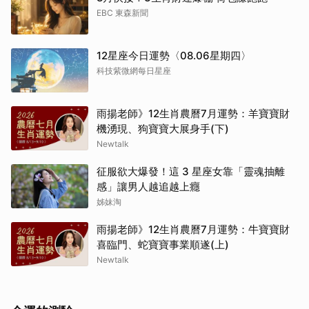
EBC 東森新聞
12星座今日運勢〈08.06星期四〉
科技紫微網每日星座
雨揚老師》12生肖農曆7月運勢：羊寶寶財
機湧現、狗寶寶大展身手(下)
Newtalk
征服欲大爆發！這 3 星座女靠「靈魂抽離
感」讓男人越追越上癮
姊妹淘
雨揚老師》12生肖農曆7月運勢：牛寶寶財
喜臨門、蛇寶寶事業順遂(上)
Newtalk