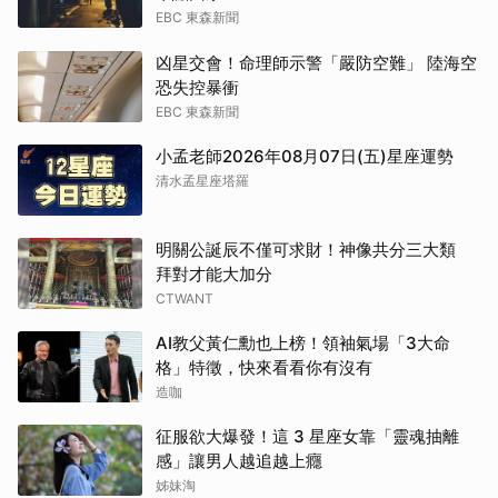
EBC 東森新聞
凶星交會！命理師示警「嚴防空難」 陸海空
恐失控暴衝
EBC 東森新聞
小孟老師2026年08月07日(五)星座運勢
清水孟星座塔羅
明關公誕辰不僅可求財！神像共分三大類
拜對才能大加分
CTWANT
AI教父黃仁勳也上榜！領袖氣場「3大命
格」特徵，快來看看你有沒有
造咖
征服欲大爆發！這 3 星座女靠「靈魂抽離
感」讓男人越追越上癮
姊妹淘