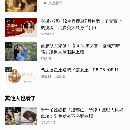
EBC 東森新聞
04
雨揚老師》12生肖農曆7月運勢：羊寶寶財
機湧現、狗寶寶大展身手(下)
Newtalk
05
征服欲大爆發！這 3 星座女靠「靈魂抽離
感」讓男人越追越上癮
姊妹淘
06
瑪法達星座運勢／處女座 08.05~08.11
鏡週刊｜瑪法達
其他人也看了
千千拍照總把「這部位」塗掉！護理人員揭
真相：避免惹來不必要麻煩
CTWANT