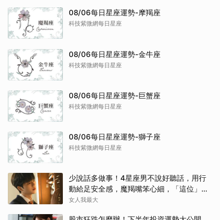
08/06每日星座運勢-摩羯座
科技紫微網每日星座
08/06每日星座運勢-金牛座
科技紫微網每日星座
08/06每日星座運勢-巨蟹座
科技紫微網每日星座
08/06每日星座運勢-獅子座
科技紫微網每日星座
少說話多做事！4星座男不說好聽話，用行
動給足安全感，魔羯嘴笨心細，「這位」從
不畫餅最深情～
女人我最大
股市狂跌怎麼辦！下半年投資運勢大公開，