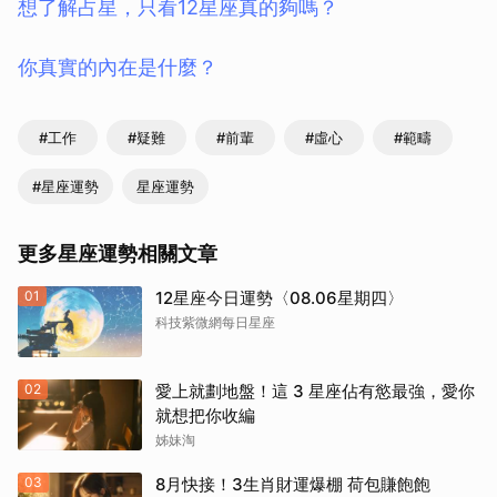
想了解占星，只看12星座真的夠嗎？
你真實的內在是什麼？
#工作
#疑難
#前輩
#虛心
#範疇
#星座運勢
星座運勢
更多星座運勢相關文章
01
12星座今日運勢〈08.06星期四〉
科技紫微網每日星座
02
愛上就劃地盤！這 3 星座佔有慾最強，愛你
就想把你收編
姊妹淘
03
8月快接！3生肖財運爆棚 荷包賺飽飽