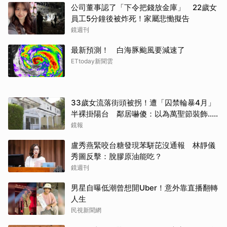
公司董事認了「下令把錢放金庫」 22歲女
員工5分鐘後被炸死！家屬悲慟擬告
鏡週刊
最新預測！ 白海豚颱風要減速了
ETtoday新聞雲
33歲女流落街頭被拐！遭「囚禁輪暴4月」
半裸掛陽台 鄰居嚇傻：以為萬聖節裝飾...
主謀竟與妻小同住
鏡報
盧秀燕緊咬台糖發現苯駢芘沒通報 林靜儀
秀圖反擊：脫膠原油能吃？
鏡週刊
男星自曝低潮曾想開Uber！意外靠直播翻轉
人生
民視新聞網