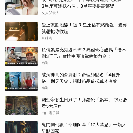
3星座可逢低布局，3星座要提高警覺
女人我最大
愛上就劃地盤！這 3 星座佔有慾最強，愛你
就想把你收編
姊妹淘
負債累累比鬼還恐怖？馬國弼心酸揭「借不
到3千元」詹惟中曝這掌紋能救命！
造咖
破洞褲真的會漏財？命理師點名「4種穿
搭」別天天穿，招財飾品這樣戴才有效
造咖
關聖帝君生日到了！拜錯恐「虧本」 求財必
看5大眉角
自由電子報
鬼門開倒數！命理師曝「17大禁忌」一類人
早點回家