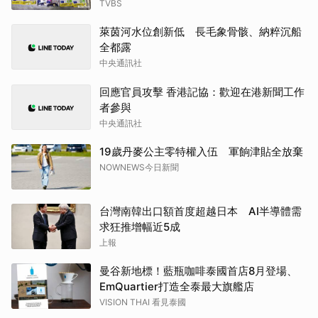
TVBS
萊茵河水位創新低 長毛象骨骸、納粹沉船
全都露
中央通訊社
回應官員攻擊 香港記協：歡迎在港新聞工作
者參與
中央通訊社
19歲丹麥公主零特權入伍 軍餉津貼全放棄
NOWNEWS今日新聞
台灣南韓出口額首度超越日本 AI半導體需
求狂推增幅近5成
上報
曼谷新地標！藍瓶咖啡泰國首店8月登場、
EmQuartier打造全泰最大旗艦店
VISION THAI 看見泰國