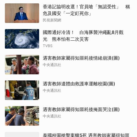
香港記協明改選！官員嗆「無認受性」 稱
危及國安「一定釘死你」
民視新聞網
國際通好冷清！ 白海豚襲沖繩亂8月觀
光 熊本怕有二次災害
TVBS
遇害教師家屬得知噩耗後情緒崩潰(圖)
中央通訊社
遇害教師遺體由救護車運離校園(圖)
中央通訊社
遇害教師家屬得知噩耗後掩面哭泣(圖)
中央通訊社
泰國校園槍擊案釀5死 遇害教師家屬得知噩