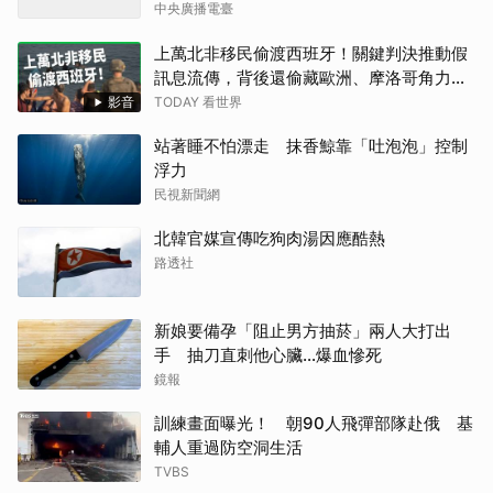
中央廣播電臺
上萬北非移民偷渡西班牙！關鍵判決推動假
訊息流傳，背後還偷藏歐洲、摩洛哥角力？
西班牙為何被罵翻？【TODAY 看世界】
影音
TODAY 看世界
站著睡不怕漂走 抹香鯨靠「吐泡泡」控制
浮力
民視新聞網
北韓官媒宣傳吃狗肉湯因應酷熱
路透社
新娘要備孕「阻止男方抽菸」兩人大打出
手 抽刀直刺他心臟…爆血慘死
鏡報
訓練畫面曝光！ 朝90人飛彈部隊赴俄 基
輔人重過防空洞生活
TVBS