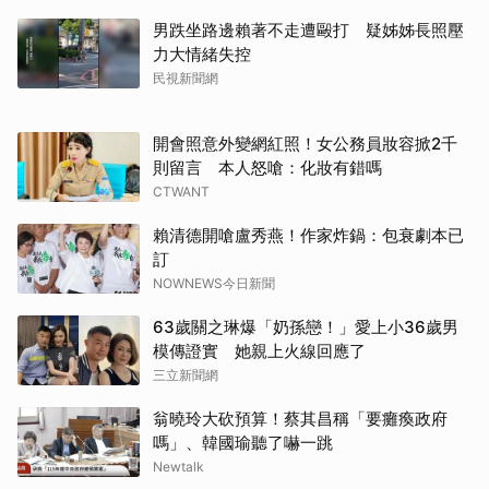
男跌坐路邊賴著不走遭毆打 疑姊姊長照壓
力大情緒失控
民視新聞網
開會照意外變網紅照！女公務員妝容掀2千
則留言 本人怒嗆：化妝有錯嗎
CTWANT
賴清德開嗆盧秀燕！作家炸鍋：包衰劇本已
訂
NOWNEWS今日新聞
63歲關之琳爆「奶孫戀！」愛上小36歲男
模傳證實 她親上火線回應了
三立新聞網
翁曉玲大砍預算！蔡其昌稱「要癱瘓政府
嗎」、韓國瑜聽了嚇一跳
Newtalk