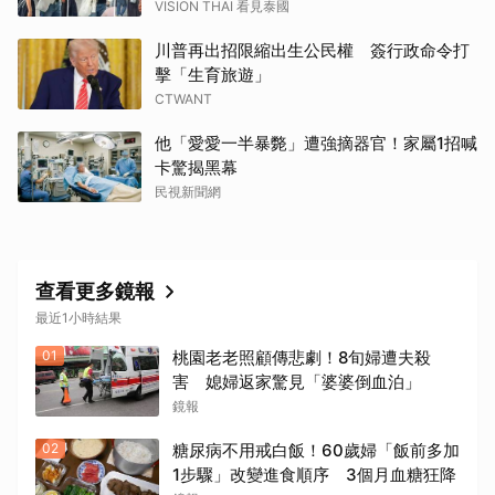
VISION THAI 看見泰國
川普再出招限縮出生公民權 簽行政命令打
擊「生育旅遊」
CTWANT
他「愛愛一半暴斃」遭強摘器官！家屬1招喊
卡驚揭黑幕
民視新聞網
查看更多鏡報
最近1小時結果
01
桃園老老照顧傳悲劇！8旬婦遭夫殺
害 媳婦返家驚見「婆婆倒血泊」
鏡報
02
糖尿病不用戒白飯！60歲婦「飯前多加
1步驟」改變進食順序 3個月血糖狂降