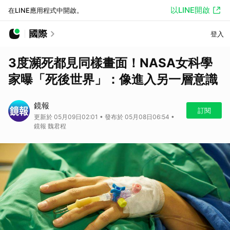
以LINE開啟
在LINE應用程式中開啟。
國際
登入
3度瀕死都見同樣畫面！NASA女科學
家曝「死後世界」：像進入另一層意識
鏡報
訂閱
更新於 05月09日02:01 • 發布於 05月08日06:54 •
鏡報 魏君程