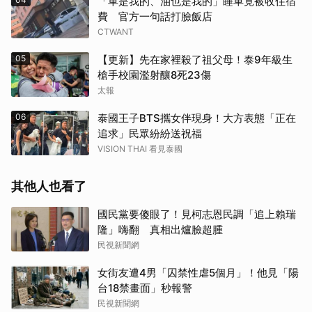
「車是我的、油也是我的」睡車竟被收住宿
費 官方一句話打臉飯店
CTWANT
05
【更新】先在家裡殺了祖父母！泰9年級生
槍手校園濫射釀8死23傷
太報
06
泰國王子BTS攜女伴現身！大方表態「正在
追求」民眾紛紛送祝福
VISION THAI 看見泰國
其他人也看了
國民黨要傻眼了！見柯志恩民調「追上賴瑞
隆」嗨翻 真相出爐臉超腫
民視新聞網
女街友遭4男「囚禁性虐5個月」！他見「陽
台18禁畫面」秒報警
民視新聞網