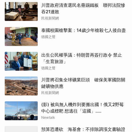
川普政府清查選民名冊踢鐵板 聯邦法院慘
吞21連敗
民視新聞網
泰國校園槍擊案：14歲少年槍殺七人後自盡
德國之聲
出生公民權爭議：特朗普再簽行政令 禁止
「生育旅游」
德國之聲
川普將召集全球礦業巨頭 確保美軍國防關
鍵礦物供應
民視新聞網
(影) 被烏無人機炸到要搬出國！俄又2野莓
中心成標靶 想逃往「這國」.....
Newtalk
預算恐遭砍 海基會：不排除調漲文書驗證