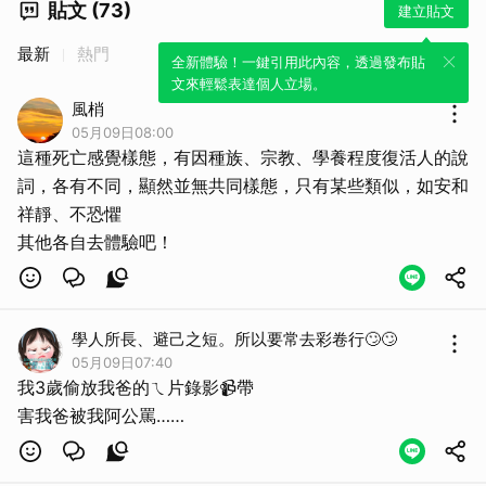
貼文 (73)
建立貼文
最新
熱門
全新體驗！一鍵引用此內容，透過發布貼
文來輕鬆表達個人立場。
風梢
05月09日08:00
這種死亡感覺樣態，有因種族、宗教、學養程度復活人的說
詞，各有不同，顯然並無共同樣態，只有某些類似，如安和
祥靜、不恐懼
其他各自去體驗吧！
學人所長、避己之短。所以要常去彩卷行🙄🙄
05月09日07:40
我3歲偷放我爸的ㄟ片錄影📹帶
害我爸被我阿公罵……
取消