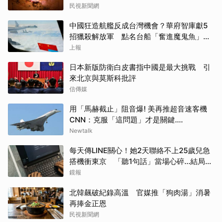
民視新聞網
中國狂造航艦反成台灣機會？華府智庫獻5
招獵殺解放軍 點名台船「奮進魔鬼魚」出
戰
上報
日本新版防衛白皮書指中國是最大挑戰 引
來北京與莫斯科批評
信傳媒
用「馬赫截止」阻音爆! 美再推超音速客機
CNN：克服「這問題」才是關鍵....
Newtalk
每天傳LINE關心！她2天聯絡不上25歲兒急
搭機衝東京 「聽1句話」當場心碎...結局看
哭網
鏡報
北韓飆破紀錄高溫 官媒推「狗肉湯」消暑
再捧金正恩
民視新聞網