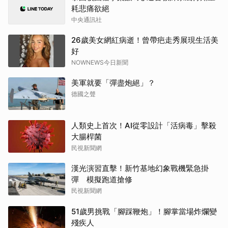
耗悲痛欲絕
中央通訊社
26歲美女網紅病逝！曾帶疤走秀展現生活美
好
NOWNEWS今日新聞
美軍就要「彈盡炮絕」？
德國之聲
人類史上首次！AI從零設計「活病毒」擊殺
大腸桿菌
民視新聞網
漢光演習直擊！新竹基地幻象戰機緊急掛
彈 模擬跑道搶修
民視新聞網
51歲男挑戰「腳踩鞭炮」！腳掌當場炸爛變
殘疾人