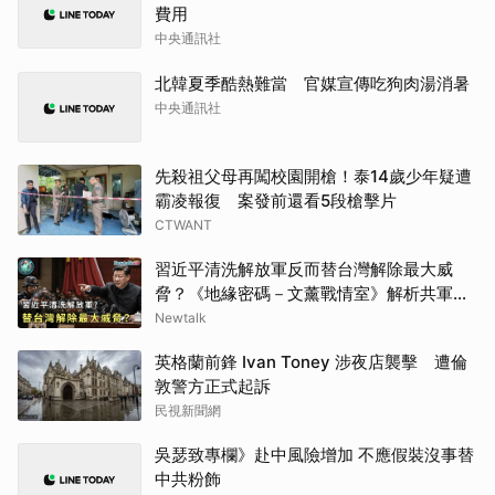
費用
中央通訊社
北韓夏季酷熱難當 官媒宣傳吃狗肉湯消暑
中央通訊社
先殺祖父母再闖校園開槍！泰14歲少年疑遭
霸凌報復 案發前還看5段槍擊片
CTWANT
習近平清洗解放軍反而替台灣解除最大威
脅？《地緣密碼－文薰戰情室》解析共軍軍
權危機與真實戰力
Newtalk
英格蘭前鋒 Ivan Toney 涉夜店襲擊 遭倫
敦警方正式起訴
民視新聞網
吳瑟致專欄》赴中風險增加 不應假裝沒事替
中共粉飾