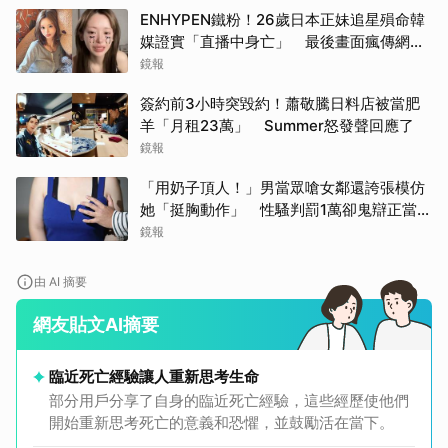
ENHYPEN鐵粉！26歲日本正妹追星殞命韓
媒證實「直播中身亡」 最後畫面瘋傳網痛
心：網暴害死人
鏡報
簽約前3小時突毀約！蕭敬騰日料店被當肥
羊「月租23萬」 Summer怒發聲回應了
鏡報
「用奶子頂人！」男當眾嗆女鄰還誇張模仿
她「挺胸動作」 性騷判罰1萬卻鬼辯正當防
衛
鏡報
由 AI 摘要
網友貼文AI摘要
臨近死亡經驗讓人重新思考生命
部分用戶分享了自身的臨近死亡經驗，這些經歷使他們
開始重新思考死亡的意義和恐懼，並鼓勵活在當下。