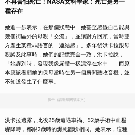
不再害怕死亡！NASA女科學家：死亡是另一
種存在
她進一步表示，在那個狀態中，她甚至感覺自己能與
幾個街區外的母親「交流」，並讓對方回頭，當時雙
方產生某種非語言的「連結感」。多年後洪卡拉跟母
親談及此事時，她們的記憶完全一致，洪卡拉說，
「她趕到時，發現我像屍體一樣漂浮在水中」，而原
本應該看顧她的保母當時在另一個房間聽收音機，並
不知道發生了什麼事。
廣告（請繼續閱讀本文）
洪卡拉透露，此後25歲遭遇車禍、52歲手術中血壓
驟降時，都跟2歲時的瀕死體驗相同。她表示，這種