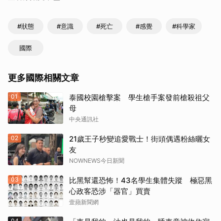
#狀態
#意識
#死亡
#感覺
#科學家
國際
更多國際相關文章
01
泰國校園槍擊案 學生槍手案發前槍殺祖父
母
中央通訊社
02
21歲王子秒變追愛戰士！街頭偶遇粉絲曬女
友
NOWNEWS今日新聞
03
比黑幫還恐怖！43名學生集體失蹤 極惡黑
心政客恐涉「器官」買賣
壹蘋新聞網
04