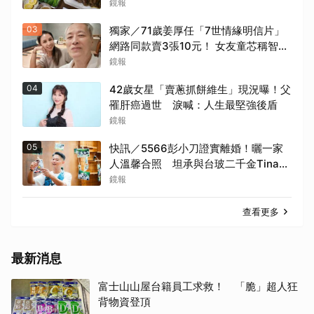
鏡報
03
獨家／71歲姜厚任「7世情緣明信片」
網路同款賣3張10元！ 女友童芯稱智商
146「台大3碩1博」 台灣大學回應
鏡報
了！
04
42歲女星「賣蔥抓餅維生」現況曝！父
罹肝癌過世 淚喊：人生最堅強後盾
鏡報
05
快訊／5566彭小刀證實離婚！曬一家
人溫馨合照 坦承與台玻二千金Tina已
分開一段時間
鏡報
查看更多
最新消息
富士山山屋台籍員工求救！ 「脆」超人狂
背物資登頂