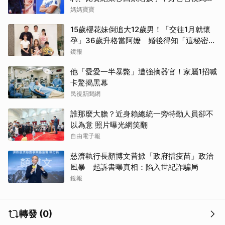
開
媽媽寶寶
15歲櫻花妹倒追大12歲男！「交往1月就懷
孕」36歲升格當阿嬤 婚後得知「這秘密」
傻眼了
鏡報
他「愛愛一半暴斃」遭強摘器官！家屬1招喊
卡驚揭黑幕
民視新聞網
誰那麼大膽？近身賴總統一旁特勤人員卻不
以為意 照片曝光網笑翻
自由電子報
慈濟執行長顏博文昔掀「政府擋疫苗」政治
風暴 起訴書曝真相：陷入世紀詐騙局
鏡報
轉發 (0)