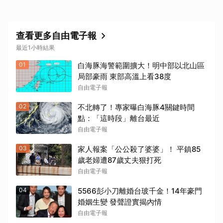
查看更多自由電子報
最近1小時結果
01
白海豚海警範圍擴大！明中部以北山區
局部豪雨 東部高溫上看38度
自由電子報
02
不北轉了！專家曝白海豚4關鍵時間
點：「這時段」離台最近
自由電子報
03
家人報案「公公殺了婆婆」！ 平鎮85
歲老婦遭87歲丈夫狠打死
自由電子報
04
5566彭小刀離婚台玻千金！14年豪門
婚姻生變 發聲證實揭內情
自由電子報