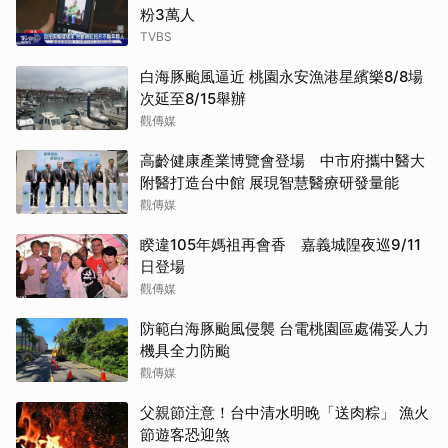
粉3萬人
TVBS
白海豚颱風逼近 桃園永安漁港星繽樂8/8場
次延至8/15舉辦
觀傳媒
高齡健康產業博覽會登場 中市府攜中醫大
附醫打造台中館 展現智慧醫療研發量能
觀傳媒
睽違105年媽祖再會香 嘉義城隍夜巡9/11
日登場
觀傳媒
防範白海豚颱風侵襲 台電桃園區處備妥人力
機具全力防颱
觀傳媒
父親節注意！台中清水明晚「送肉粽」 漁火
節遊客恐迎煞