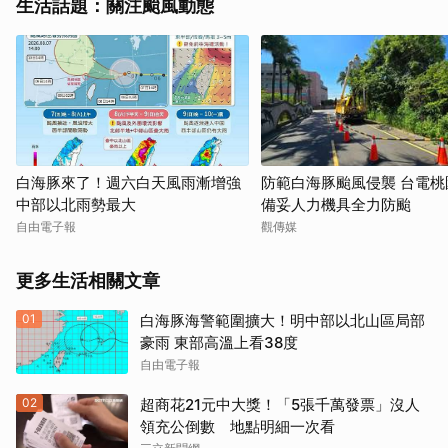
生活話題：關注颱風動態
白海豚來了！週六白天風雨漸增強
防範白海豚颱風侵襲 台電桃
中部以北雨勢最大
備妥人力機具全力防颱
自由電子報
觀傳媒
更多生活相關文章
01
白海豚海警範圍擴大！明中部以北山區局部
豪雨 東部高溫上看38度
自由電子報
02
超商花21元中大獎！「5張千萬發票」沒人
領充公倒數 地點明細一次看