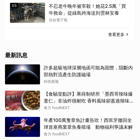
05
不忍老牛晚年被宰殺！她花2.5萬「買
牛救命」從綠島跨海送到雲林安養
自由電子報
查看更多
最新訊息
許多超級地球深層地函可能為固態，阻斷內
部熱對流產生防護磁場
科技新報
【食驗室點評】果蒔制研所「墨西哥辣味爆
薏仁」非油炸很耐吃 香料風味卻蓋過辣味特
色
食力 foodNEXT
年產100萬隻章魚計畫告吹！西班牙撤回全
球首座商業章魚養殖場 動物福利爭議未解
食力 foodNEXT