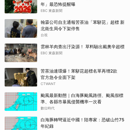
年」最恐怖提醒曝
EBC 東森新聞
翰霖公司自主通報苦茶油「苯駢芘」超標 新
北衛生局令下架停售
台視
雲林羊肉查出汙染源！ 草料驗出戴奧辛超標
EBC 東森新聞
苦茶油連環爆！苯駢芘超標名單再增2款
官方急令全面下架
CTWANT
颱風最新動態｜白海豚颱風路徑、颱風假標
準、各縣市暴風侵襲機率一次看
數位時代
白海豚轉彎逼近中國！陸專家：恐破山竹75
年紀錄