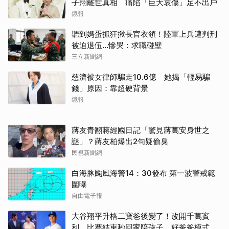
子翔離世真相 痛陷「巨大哀傷」足不出戶
鏡報
聽到媽蛋抓狂揪長官衣領！陸軍上兵遭判刑
被迫退伍…慘哭：求職碰壁
三立新聞網
慈濟被女律師騙走10.6億 她揭「輕易騙
錢」原因：靠超硬背景
鏡報
蔣友青翻蔣經國日記「驚見蔣萬安身世之
謎」？蔣友柏爆出2句疑偷臭
民視新聞網
白海豚颱風海警14：30發布 第一波警戒範
圍曝
自由電子報
大谷翔平升格二寶爸後變了！改開千萬賓
利、比賽結束秒回家陪孩子，好爸爸模式全