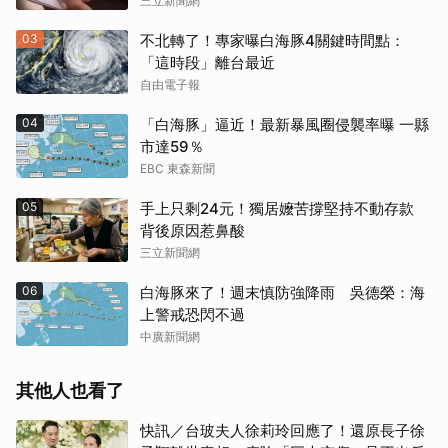
三立新聞網
03
不北轉了！專家曝白海豚4關鍵時間點：
「這時段」離台最近
自由電子報
04
「白海豚」逼近！最新暴風圈侵襲率曝 一縣
市達59％
EBC 東森新聞
05
手上只剩24元！獨居嬤苦撐堅持不動存款
背後原因惹鼻酸
三立新聞網
06
白海豚來了！週末慎防強降雨 吳德榮：海
上警戒恐閃不過
中廣新聞網
其他人也看了
快訊／台玻夫人徐莉玲回應了！還原長子徐