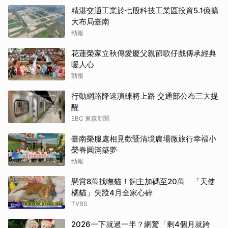
精湛交通工業於七股科技工業區投資5.1億擴
大布局臺南
勁報
花蓮榮家立秋傳愛慶父親節歌仔戲傳承經典
暖人心
勁報
行動網路降速演練將上路 交通部公布三大提
醒
EBC 東森新聞
臺南榮服處相見歡暨清境農場微旅行幸福小
榮眷圓滿築夢
勁報
懸賞8萬找嘸貓！飼主加碼至20萬 「天使
橘貓」失蹤4月全家心碎
TVBS
2026一下就過一半？網驚「剩4個月就跨