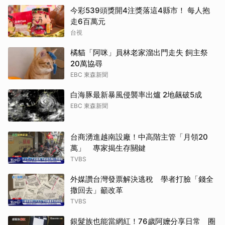
今彩539頭獎開4注獎落這4縣市！ 每人抱
走6百萬元
台視
橘貓「阿咪」員林老家溜出門走失 飼主祭
20萬協尋
EBC 東森新聞
白海豚最新暴風侵襲率出爐 2地飆破5成
EBC 東森新聞
台商湧進越南設廠！中高階主管「月領20
萬」 專家揭生存關鍵
TVBS
外媒讚台灣發票解決逃稅 學者打臉「錢全
撒回去」籲改革
TVBS
銀髮族也能當網紅！76歲阿嬤分享日常 圈