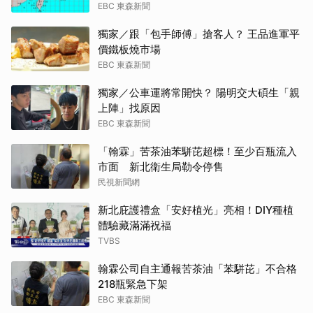
EBC 東森新聞
獨家／跟「包手師傅」搶客人？ 王品進軍平
價鐵板燒市場
EBC 東森新聞
獨家／公車運將常開快？ 陽明交大碩生「親
上陣」找原因
EBC 東森新聞
「翰霖」苦茶油苯駢芘超標！至少百瓶流入
市面 新北衛生局勒令停售
民視新聞網
新北庇護禮盒「安好植光」亮相！DIY種植
體驗藏滿滿祝福
TVBS
翰霖公司自主通報苦茶油「苯駢芘」不合格
218瓶緊急下架
EBC 東森新聞