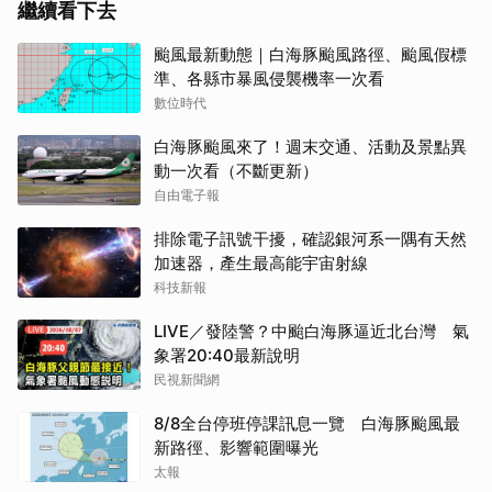
繼續看下去
颱風最新動態｜白海豚颱風路徑、颱風假標
準、各縣市暴風侵襲機率一次看
數位時代
白海豚颱風來了！週末交通、活動及景點異
動一次看（不斷更新）
自由電子報
排除電子訊號干擾，確認銀河系一隅有天然
加速器，產生最高能宇宙射線
科技新報
LIVE／發陸警？中颱白海豚逼近北台灣 氣
象署20:40最新說明
民視新聞網
8/8全台停班停課訊息一覽 白海豚颱風最
新路徑、影響範圍曝光
太報