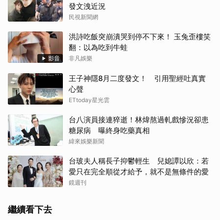
發文洩近況
民視新聞網
洪詩吃飯突崩潰哭到停不下來！ 玉兔歪樓笑
翻：以為吃到牛蛙
影音
非凡娛樂
王子神隱8月二度發文！ 引用聖經吐真實
心聲
ETtoday星光雲
台八演員接連猝逝！林煒熬過軋戲慘況卻患
糖尿病 曝終身吃藥真相
緯來娛樂新聞
台玻夫人稱長子抑鬱輕生 兒媳譚以欣：若
愛只在完全順從才給予，就不是無條件的愛
鏡週刊
繼續看下去