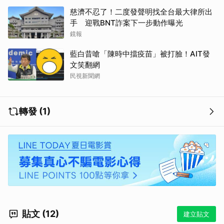
慈濟不忍了！二度發聲明找全台最大律所出
手 迎戰BNT詐案下一步動作曝光
鏡報
藍白昔嗆「陳時中擋疫苗」被打臉！AIT發
文笑翻網
民視新聞網
轉發 (1)
貼文 (12)
建立貼文