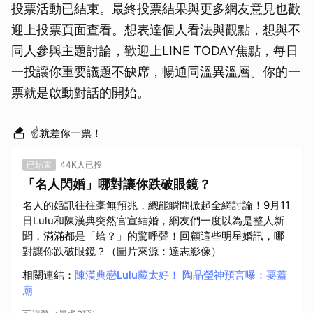
投票活動已結束。最終投票結果與更多網友意見也歡
迎上投票頁面查看。想表達個人看法與觀點，想與不
同人參與主題討論，歡迎上LINE TODAY焦點，每日
一投讓你重要議題不缺席，暢通同溫異溫層。你的一
票就是啟動對話的開始。
☝就差你一票！
已結束
44K人已投
「名人閃婚」哪對讓你跌破眼鏡？
名人的婚訊往往毫無預兆，總能瞬間掀起全網討論！9月11
日Lulu和陳漢典突然官宣結婚，網友們一度以為是整人新
聞，滿滿都是「蛤？」的驚呼聲！回顧這些明星婚訊，哪
對讓你跌破眼鏡？（圖片來源：達志影像）
相關連結
：
陳漢典戀Lulu藏太好！ 陶晶瑩神預言曝：要蓋
廟