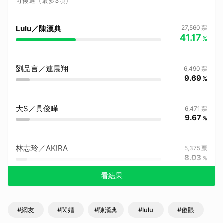
可複選（最多3項）
Lulu／陳漢典
27,560
票
41.17
%
劉品言／連晨翔
6,490
票
9.69
%
大S／具俊曄
6,471
票
9.67
%
林志玲／AKIRA
5,375
票
8.03
%
看結果
#網友
#閃婚
#陳漢典
#lulu
#傻眼