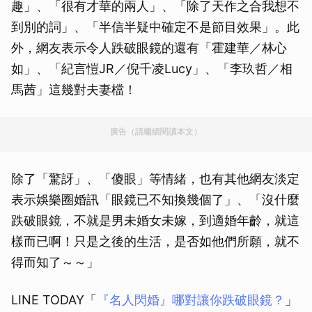
趣」、「很有才華的兩人」、「除了天作之合我想不
到別的詞」、「半信半疑中確定不是節目效果」。此
外，網友表示令人跌破眼鏡的還有「霍建華／林心
如」、「紀言愷JR／倪千凌Lucy」、「李玖哲／相
馬茜」這幾對夫妻檔！
廣告（請繼續閱讀本文）
除了「驚訝」、「傻眼」等情緒，也有其他網友淡定
表示娛樂圈婚訊「眼鏡已不知換幾個了」、「沒什麼
跌破眼鏡，不就是男未婚女未嫁，到適婚年齡，就這
樣而已啊！只是之後的生活，是否如他們所願，就不
得而知了～～」
LINE TODAY「
『名人閃婚』哪對讓你跌破眼鏡？
」