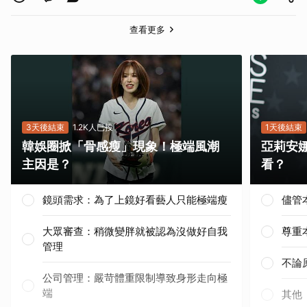
查看更多
取消
3天後結束
1.2K人已投
1天後結束
韓娛圈掀「骨感瘦」現象！極端風潮
亞莉安
主因是？
看？
鏡頭需求：為了上鏡好看藝人只能極端瘦
儘管
大眾審查：稍微變胖就被認為沒做好自我
尊重
管理
不論
公司管理：嚴苛體重限制導致身形走向極
端
其他