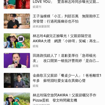
LOVE YOU」 驚喜林志玲同步曝光父親節
「披薩蛋糕」
鏡週刊
王子淪粿粿「小王」判賠百萬 無限期停工
突發聲：行過死蔭幽谷也不怕
緯來娛樂新聞
林志玲4歲兒正臉曝光！父親節隔空送
AKIRA大禮 網讚「小帥哥」笑喊：再生一
個
鏡報
田路路找錯人了！道歉姜厚任「急尋楊光
友」 改口開第一槍批評曹雨婷「是自己太
衝動」
鏡報
金曲歌王父親節「餐桌少一人」！爸爸離世1
年多 蘇明淵吐愛女遠在異鄉心聲
鏡報
林志玲隔空放閃AKIRA！父親節曬兒手作
Pizza蛋糕 發文時間藏玄機