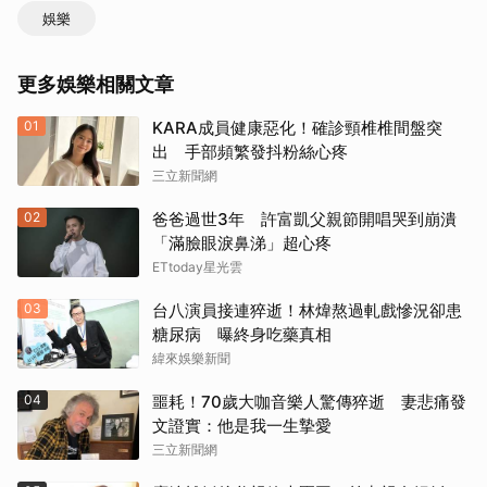
娛樂
更多娛樂相關文章
01
KARA成員健康惡化！確診頸椎椎間盤突
出 手部頻繁發抖粉絲心疼
三立新聞網
02
爸爸過世3年 許富凱父親節開唱哭到崩潰
「滿臉眼淚鼻涕」超心疼
ETtoday星光雲
03
台八演員接連猝逝！林煒熬過軋戲慘況卻患
糖尿病 曝終身吃藥真相
緯來娛樂新聞
04
噩耗！70歲大咖音樂人驚傳猝逝 妻悲痛發
文證實：他是我一生摯愛
三立新聞網