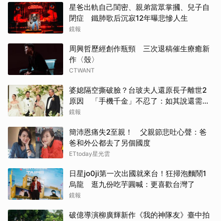
星爸出軌自己閨密、親弟當眾掌摑、兒子自
閉症 鐵肺歌后沉寂12年曝悲慘人生
鏡報
周興哲歷經創作瓶頸 三次退稿催生療癒新
作〈殼〉
CTWANT
婆媳隔空撕破臉？台玻夫人還原長子離世2
原因 「手機千金」不忍了：如其說還需要
離開嗎？
鏡報
簡沛恩痛失2至親！ 父親節悲吐心聲：爸
爸和外公都去了另個國度
ETtoday星光雲
日星jo0ji第一次出國就來台！狂掃泡麵鬧1
烏龍 逛九份吃芋圓喊：更喜歡台灣了
鏡報
破億導演柳廣輝新作《我的神隊友》臺中拍