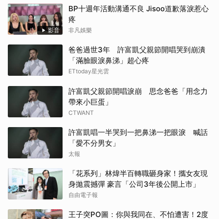
BP十週年活動溝通不良 Jisoo道歉落淚惹心
疼
影音
非凡娛樂
爸爸過世3年 許富凱父親節開唱哭到崩潰
「滿臉眼淚鼻涕」超心疼
ETtoday星光雲
許富凱父親節開唱淚崩 思念爸爸「用念力
帶來小巨蛋」
CTWANT
許富凱唱一半哭到一把鼻涕一把眼淚 喊話
「愛不分男女」
太報
「花系列」林煒半百轉職砸身家！攜女友現
身拋震撼彈 豪言「公司3年後公開上市」
自由電子報
王子突PO圖：你與我同在、不怕遭害！2度