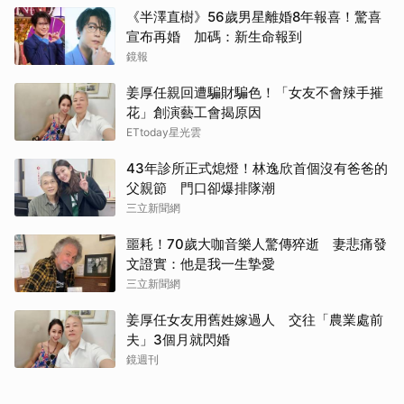
《半澤直樹》56歲男星離婚8年報喜！驚喜
宣布再婚 加碼：新生命報到
鏡報
姜厚任親回遭騙財騙色！「女友不會辣手摧
花」創演藝工會揭原因
ETtoday星光雲
43年診所正式熄燈！林逸欣首個沒有爸爸的
父親節 門口卻爆排隊潮
三立新聞網
噩耗！70歲大咖音樂人驚傳猝逝 妻悲痛發
文證實：他是我一生摯愛
三立新聞網
姜厚任女友用舊姓嫁過人 交往「農業處前
夫」3個月就閃婚
鏡週刊