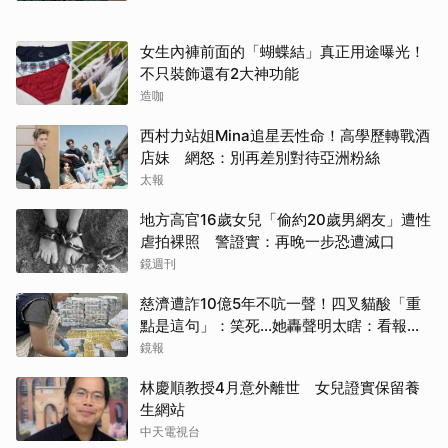
女生內褲前面的「蝴蝶結」真正用途曝光！
不只裝飾還有2大神功能
造咖
西村力站姐Mina追星丟性命！高學歷轉戰酒
店妹 網怒：別再差別對待亞洲粉絲
太報
地方高官16歲女兒「偷約20歲男網友」遭性
虐拍裸照 警證實：再晚一步恐遭滅口
鏡週刊
慈濟遭詐10億5年不吭一聲！四叉貓酸「重
點是這句」：笑死...她轟聲明太瞎：看報紙
才知被騙
鏡報
林慶順教授4月意外離世 女兒證實保留養
生網站
中天電視台