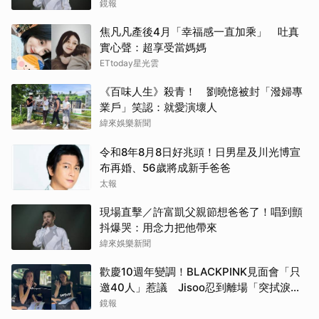
是放煙火
鏡報
焦凡凡產後4月「幸福感一直加乘」 吐真
實心聲：超享受當媽媽
ETtoday星光雲
《百味人生》殺青！ 劉曉憶被封「潑婦專
業戶」笑認：就愛演壞人
緯來娛樂新聞
令和8年8月8日好兆頭！日男星及川光博宣
布再婚、56歲將成新手爸爸
太報
現場直擊／許富凱父親節想爸爸了！唱到顫
抖爆哭：用念力把他帶來
緯來娛樂新聞
歡慶10週年變調！BLACKPINK見面會「只
邀40人」惹議 Jisoo忍到離場「突拭淚」
粉絲心疼
鏡報