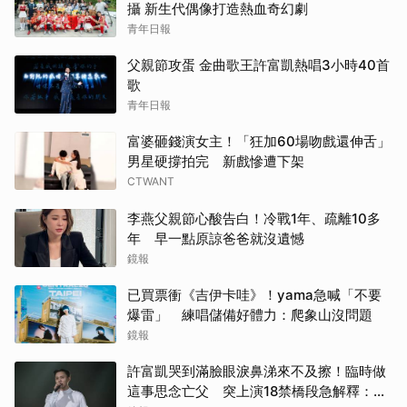
攝 新生代偶像打造熱血奇幻劇
青年日報
父親節攻蛋 金曲歌王許富凱熱唱3小時40首
歌
青年日報
富婆砸錢演女主！「狂加60場吻戲還伸舌」
男星硬撐拍完 新戲慘遭下架
CTWANT
李燕父親節心酸告白！冷戰1年、疏離10多
年 早一點原諒爸爸就沒遺憾
鏡報
已買票衝《吉伊卡哇》！yama急喊「不要
爆雷」 練唱儲備好體力：爬象山沒問題
鏡報
許富凱哭到滿臉眼淚鼻涕來不及擦！臨時做
這事思念亡父 突上演18禁橋段急解釋：這