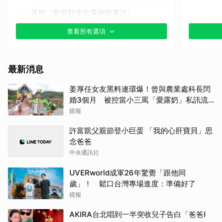
其他（歡迎貼文分享你的看法）
查看所有選項
最新消息
姜厚任女友黑料連環爆！曾與農業處科長閃
婚3個月 被控當小三罵「愛露奶」私訊流
出
鏡報
許富凱父親節登小巨蛋 「我的心肝寶貝」思
念爸爸
中央通訊社
UVERworld成軍26年驚覺「跟他同
歲」！ 鬆口台灣專場進度：準備好了
鏡報
AKIRA台北唱到一半突收兒子告白「爸爸I