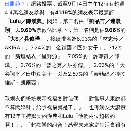
破眼鏡？
」網路投票，截至9月14日中午12時有超過
4.4萬名網友參與，有
41.16%
的網友表示最驚訝
「Lulu／陳漢典」
閃婚，第二名由
「劉品言／連晨
翔」
以
9.69%
票數佔比拿下，第三名則是佔
9.66%
的
「大S／具俊曄」
，接續排名為8.03%的「林志玲／
AKIRA」、7.24%的「金鍾國／圈外女子」、7.12%
的「新垣結衣／星野源」、7.05%的「許瑋甯／邱
澤」、2.76%的「曾之喬／辰亦儒」、2.66%的「大
谷翔平／田中真美子」以及2.57%的「泰勒絲／特拉
維斯・凱爾西」。
眾網友們紛紛表示祝福各對佳偶：「對當事人來說都
不算閃婚呀，給予祝福就是了。」、也有網友大讚擁
有12年主持默契的漢典和Lulu「他們兩位超搭的
啊！」、「超歡樂的組合！感覺未來家庭生活會很有