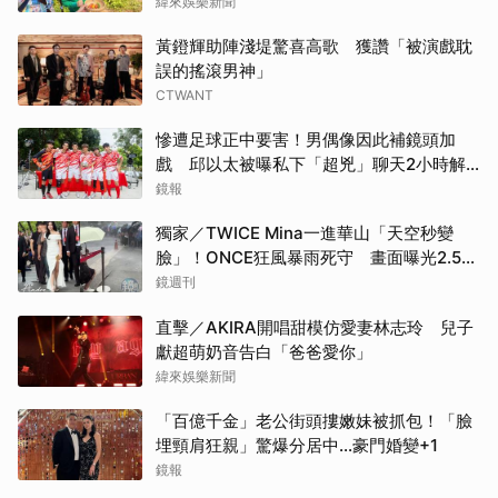
緯來娛樂新聞
黃鐙輝助陣淺堤驚喜高歌 獲讚「被演戲耽
誤的搖滾男神」
CTWANT
慘遭足球正中要害！男偶像因此補鏡頭加
戲 邱以太被曝私下「超兇」聊天2小時解
心結
鏡報
獨家／TWICE Mina一進華山「天空秒變
臉」！ONCE狂風暴雨死守 畫面曝光2.5萬
人笑翻
鏡週刊
直擊／AKIRA開唱甜模仿愛妻林志玲 兒子
獻超萌奶音告白「爸爸愛你」
緯來娛樂新聞
「百億千金」老公街頭摟嫩妹被抓包！「臉
埋頸肩狂親」驚爆分居中...豪門婚變+1
鏡報