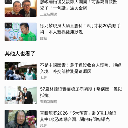
05
廖峻離婚後父親節大團圓！前妻親自餵飯
兒子「一句話」逼哭全網
三立新聞網
06
徐乃麟現身大腸直腸科！5月才花20萬動手
術 本人親揭健康狀況
鏡報
其他人也看了
不是中國因素！烏干達沒收台人護照、拒絕
入境 外交部推測是這原因
太報
57歲林煒證實罹糖尿病初期！曝病因「難以
抵抗」
壹蘋新聞網
盲眼龍婆2026「5大預言」剩3項未驗證
其中1項恐牽動台灣...關鍵時間點曝光
鏡報