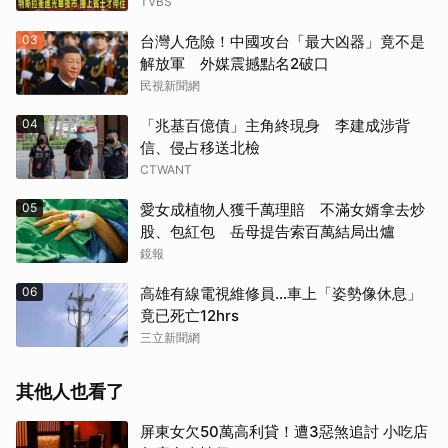
TVBS
03
台灣人危險！中國攻台「最大凶器」竟不是
解放軍 外媒震撼點名2破口
民視新聞網
04
「兆基百億債」主角終現身 李建成涉背
信、侵占移送北檢
CTWANT
05
愛女成植物人獲千萬理賠 不滿女婿拿去炒
股、包紅包 岳母提告索百萬結局出爐
鏡報
06
高雄有線電視維修員…車上「姿勢像休息」
竟已死亡12hrs
三立新聞網
其他人也看了
屏東女欠50萬高利貸！遭3惡煞追討 小吃店