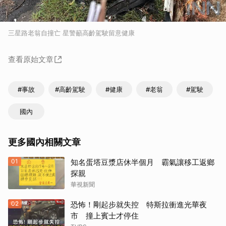
三星路老翁自撞亡 星警籲高齡駕駛留意健康
查看原始文章
#事故
#高齡駕駛
#健康
#老翁
#駕駛
國內
更多國內相關文章
01
知名蛋塔豆漿店休半個月 霸氣讓移工返鄉
探親
華視新聞
02
恐怖！剛起步就失控 特斯拉衝進光華夜
市 撞上賓士才停住