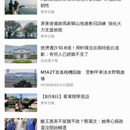
韌性
青年日報
屏東後備旅瑪家鄉山地連教召訓練 強化火
力支援效能
青年日報
慈濟遭詐10.6億！周軒嘆沒在期待藍白道
歉：有些人已經聽不見了
自由電子報
M1A2T首進桃機阻敵 雲豹甲車淡水野戰搶
修
NOWNEWS今日新聞
【8月8日】看軍聞學英語
青年日報
酸王惠美不挺魏平政？鄭麗文：她專心縣政
還沒開始輔選