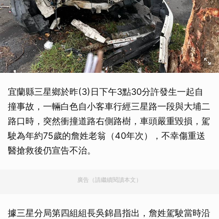
宜蘭縣三星鄉於昨(3)日下午3點30分許發生一起自
撞事故，一輛白色自小客車行經三星路一段與大埔二
路口時，突然衝撞道路右側路樹，車頭嚴重毀損，駕
駛為年約75歲的詹姓老翁（40年次），不幸傷重送
醫搶救後仍宣告不治。
廣告（請繼續閱讀本文）
據三星分局第四組組長吳錦昌指出，詹姓駕駛當時沿