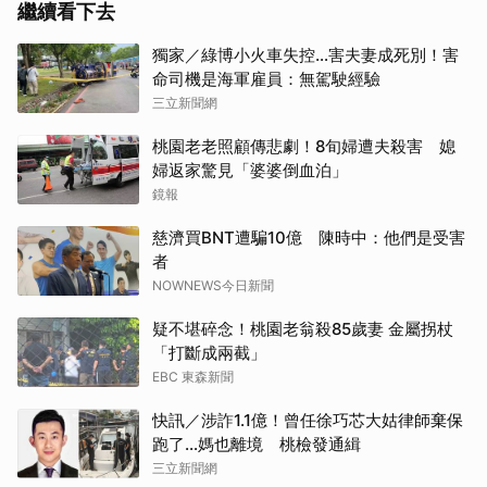
繼續看下去
獨家／綠博小火車失控…害夫妻成死別！害
命司機是海軍雇員：無駕駛經驗
三立新聞網
桃園老老照顧傳悲劇！8旬婦遭夫殺害 媳
婦返家驚見「婆婆倒血泊」
鏡報
慈濟買BNT遭騙10億 陳時中：他們是受害
者
NOWNEWS今日新聞
疑不堪碎念！桃園老翁殺85歲妻 金屬拐杖
「打斷成兩截」
EBC 東森新聞
快訊／涉詐1.1億！曾任徐巧芯大姑律師棄保
跑了…媽也離境 桃檢發通緝
三立新聞網