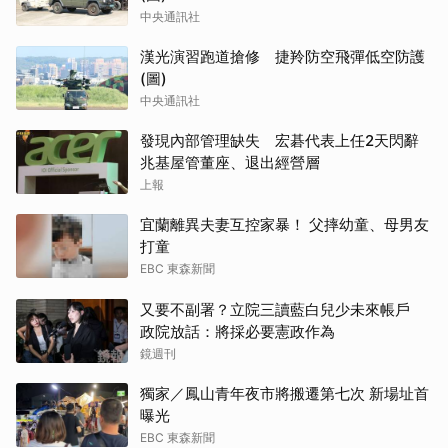
中央通訊社
漢光演習跑道搶修 捷羚防空飛彈低空防護
(圖)
中央通訊社
發現內部管理缺失 宏碁代表上任2天閃辭
兆基屋管董座、退出經營層
上報
宜蘭離異夫妻互控家暴！ 父摔幼童、母男友
打童
EBC 東森新聞
又要不副署？立院三讀藍白兒少未來帳戶
政院放話：將採必要憲政作為
鏡週刊
獨家／鳳山青年夜市將搬遷第七次 新場址首
曝光
EBC 東森新聞