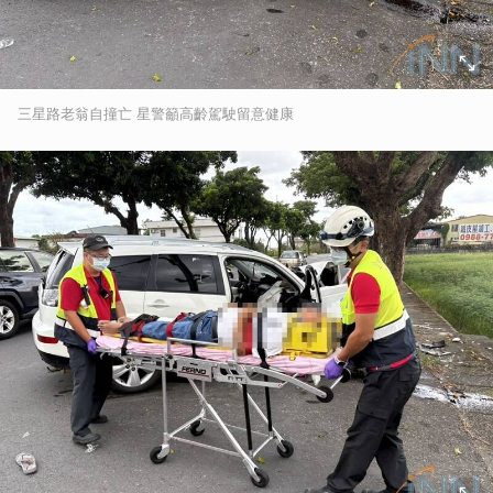
三星路老翁自撞亡 星警籲高齡駕駛留意健康