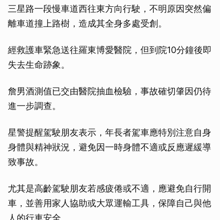
三星路一段慢車道西往東方向行駛，不明原因突然偏
離車道撞上路樹，造成其全身多處受創。
經救護車緊急送往羅東博愛醫院，但到院10分鐘後即
失去生命跡象。
詹男酒測值已交由醫院抽血檢驗，事故確切肇因仍待
進一步調查。
星警提醒駕駛朋友表示，年長者駕車應特別注意自身
身體與精神狀況，避免因一時身體不適或反應遲緩導
致事故。
尤其是高齡駕駛朋友若感疲倦或不適，應避免自行開
車，並善用家人協助或大眾運輸工具，保障自己與他
人的行車安全。