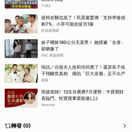
TVBS
挺柯名醫也急了！民眾黨驚傳「支持率慘崩
剩7%」小草可能改挺另1黨
民視新聞網
妹子曖昧180公分天菜男！ 她摸遍「全身」
卻猶豫了
EBC 東森新聞
快訊／台玻夫人徐莉玲回應了！還原長子徐
子翔離世真相 痛陷「巨大哀傷」足不出戶
鏡報
雨揚老師》12生肖農曆7月運勢：牛寶寶財
喜臨門、蛇寶寶事業順遂(上)
Newtalk
轉發 (0)