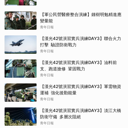
【軍公民營醫療整合演練】鍾樹明勉精進應
變量能
青年日報
【漢光42號演習實兵演練DAY3】聯合火力
打擊 驗證防衛戰力
青年日報
【漢光42號演習實兵演練DAY3】油料前
支、跑道搶修 鞏固戰力
青年日報
【漢光42號演習實兵演練DAY3】軍需物資
運補 強化後勤能量
青年日報
【漢光42號演習實兵演練DAY3】淡江大橋
防衛守備 多層次阻絕
青年日報