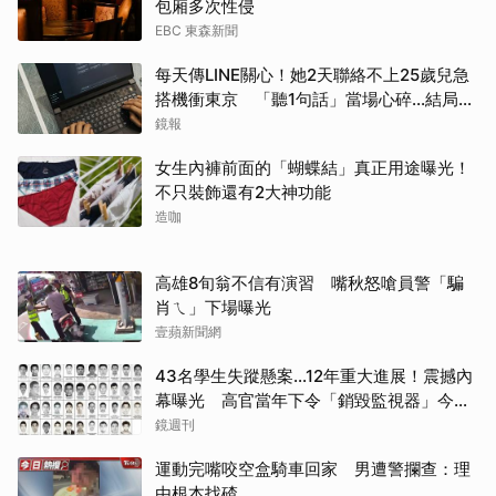
包廂多次性侵
EBC 東森新聞
每天傳LINE關心！她2天聯絡不上25歲兒急
搭機衝東京 「聽1句話」當場心碎...結局看
哭網
鏡報
女生內褲前面的「蝴蝶結」真正用途曝光！
不只裝飾還有2大神功能
造咖
高雄8旬翁不信有演習 嘴秋怒嗆員警「騙
肖ㄟ」下場曝光
壹蘋新聞網
43名學生失蹤懸案...12年重大進展！震撼內
幕曝光 高官當年下令「銷毀監視器」今遭
逮
鏡週刊
運動完嘴咬空盒騎車回家 男遭警攔查：理
由根本找碴