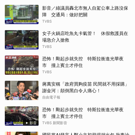
影音／綠議員轟北市無人自駕公車上路沒保
障 交通局：做好把關
TVBS
女子火鍋店吃魚丸卡氣管！ 休假救護員在
場急介入搶救
TVBS
恐怖！剛起步就失控 特斯拉衝進光華夜
市 撞上賓士才停住
TVBS
蔣萬安稱「政府買夠疫苗 民間就不用採購」
謝金河：顛倒黑白令人痛心！
自由電子報
恐怖！剛起步就失控 特斯拉衝進光華夜
市 撞上賓士才停住
影音
TVBS 新聞影音
國民黨AI發言人鄭小文初登場就出包 批毒油