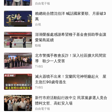
自由電子報
賴總統合體沈伯洋 喊話國家要順、月薪破3
萬
台視
澎湖榮服處感謝希望種子基金會捐助學金讓
愛菊島延續
勁報
北市警攜手教會反詐！深入社區擴大民間宣
導 盼少一人受害
TVBS
滅火器噴不出來！宜蘭民宅神明廳起火 屋
主急扛90歲母逃生
TVBS
新竹市府活動貼行政中立 民眾黨參選人竟合
體柯文哲、高虹安入場
自由電子報