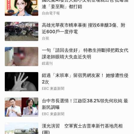
連「姜至剛」都打錯
自由電子報
高雄光華夜市轎車暴衝 撞毀6車釀3傷、附
近600戶一度停電
台視
一句「請回去坐好」 特教生持斷掃把戳女代
課老師眼睛大失血近失明
鏡週刊
錯過「末班車」留宿男網友家！ 她慘遭性侵
2次
EBC 東森新聞
台中市長選情！江啟臣38.2%領先何欣純 最
新民調曝
EBC 東森新聞
漢光演習 空軍賓士吉普車新竹基地亮相
(圖)