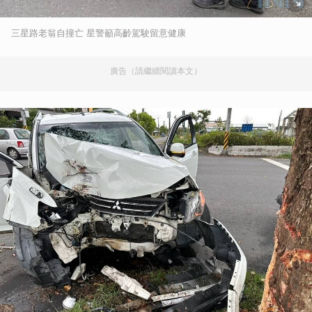
三星路老翁自撞亡 星警籲高齡駕駛留意健康
廣告（請繼續閱讀本文）