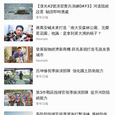
【漢光42號演習實兵演練DAY3】河道阻絕
設置 驗證即時應處
青年日報
蔣萬安喊未來打造「南大安森林公園、北榮
星花園」他諷：是拿到黃大洲的稿子？
Newtalk
發展寵物經濟新商機 薛兆基倡打造毛孩友善
城市
Newtalk
呂坤修視導操演部隊 強化國土防衛能力
青年日報
第3作戰區指揮官視導操演部隊 提升河防阻
絕能力
青年日報
馬防部指揮官視導濱海打擊演練 厚植防衛