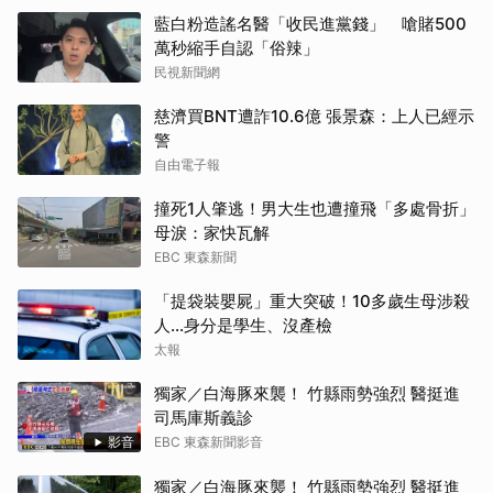
藍白粉造謠名醫「收民進黨錢」 嗆賭500
萬秒縮手自認「俗辣」
民視新聞網
慈濟買BNT遭詐10.6億 張景森：上人已經示
警
自由電子報
撞死1人肇逃！男大生也遭撞飛「多處骨折」
母淚：家快瓦解
EBC 東森新聞
「提袋裝嬰屍」重大突破！10多歲生母涉殺
人...身分是學生、沒產檢
太報
獨家／白海豚來襲！ 竹縣雨勢強烈 醫挺進
司馬庫斯義診
影音
EBC 東森新聞影音
獨家／白海豚來襲！ 竹縣雨勢強烈 醫挺進