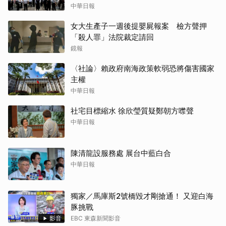
中華日報
女大生產子一週後提嬰屍報案 檢方聲押
「殺人罪」法院裁定請回
鏡報
〈社論〉賴政府南海政策軟弱恐將傷害國家
主權
中華日報
社宅目標縮水 徐欣瑩質疑鄭朝方噤聲
中華日報
陳清龍設服務處 展台中藍白合
中華日報
獨家／馬庫斯2號橋毀才剛搶通！ 又迎白海
豚挑戰
影音
EBC 東森新聞影音