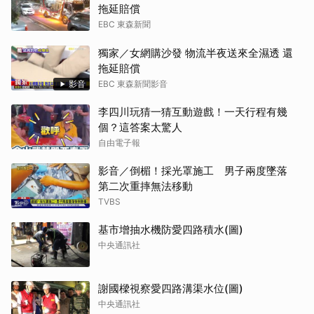
拖延賠償
EBC 東森新聞
獨家／女網購沙發 物流半夜送來全濕透 還
拖延賠償
影音
EBC 東森新聞影音
李四川玩猜一猜互動遊戲！一天行程有幾
個？這答案太驚人
自由電子報
影音／倒楣！採光罩施工 男子兩度墜落
第二次重摔無法移動
TVBS
基市增抽水機防愛四路積水(圖)
中央通訊社
謝國樑視察愛四路溝渠水位(圖)
中央通訊社