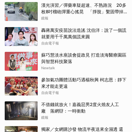
漢光演習／彈藥車疑超速、不熟路況 20多
枚8吋榴砲彈重心搖晃 「掙脫」繫固帶掉
水溝
鏡報
轟蔣萬安疫苗說法造謠 沈伯洋：說了一個謊
就要用千千萬萬個謊來圓
自由電子報
蘇巧慧淡水座談會提政見 打造淡海醫療園區
與智慧科技聚落
Newtalk
參加氣功團體活動巧遇楊秋興 柯志恩：靜下
來才能走更遠
自由電子報
不借錢就放火！嘉義惡男2度火燒友人工
廠 落網辯：一時衝動
鏡報
獨家／女網購沙發 物流半夜送來全濕透 還