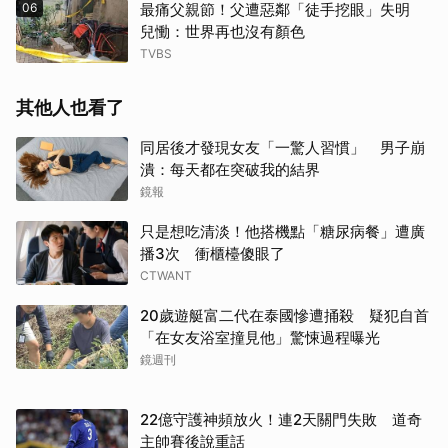
06
最痛父親節！父遭惡鄰「徒手挖眼」失明
兒慟：世界再也沒有顏色
TVBS
其他人也看了
同居後才發現女友「一驚人習慣」 男子崩
潰：每天都在突破我的結界
鏡報
只是想吃清淡！他搭機點「糖尿病餐」遭廣
播3次 衝櫃檯傻眼了
CTWANT
20歲遊艇富二代在泰國慘遭捅殺 疑犯自首
「在女友浴室撞見他」驚悚過程曝光
鏡週刊
22億守護神頻放火！連2天關門失敗 道奇
主帥賽後說重話