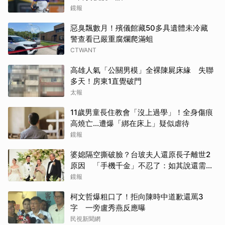
鏡報
惡臭飄數月！殯儀館藏50多具遺體未冷藏
警查看已嚴重腐爛爬滿蛆
CTWANT
高雄人氣「公關男模」全裸陳屍床緣 失聯
多天！房東1直覺破門
太報
11歲男童長住教會「沒上過學」！全身傷痕
高燒亡…遭爆「綁在床上」疑似虐待
鏡報
婆媳隔空撕破臉？台玻夫人還原長子離世2
原因 「手機千金」不忍了：如其說還需要
離開嗎？
鏡報
柯文哲爆粗口了！拒向陳時中道歉還罵3
字 一旁盧秀燕反應曝
民視新聞網