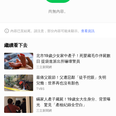
尚無內容。
內容已至結尾。請注意，部分內容可能未顯示。
查看資訊
繼續看下去
北市19歲少女家中產子！死嬰藏毛巾伴屍數
日 提袋進派出所嚇壞警員
三立新聞網
最痛父親節！父遭惡鄰「徒手挖眼」失明
兒慟：世界再也沒有顏色
TVBS
瞞家人產子藏屍！19歲女大生身分、背景曝
光 驚見「產檢紀錄全空白」
三立新聞網