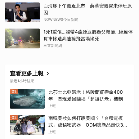
白海豚下午最近北市 蔣萬安親揭未停班原
因
NOWNEWS今日新聞
1死1重傷…婦帶4歲姪返鄉過父親節…繞違停
貨車慘遭高速撞飛當場慘死
三立新聞網
查看更多上報
取消
最近1小時結果
01
比莎士比亞還老！格陵蘭鯊壽命400
年 首現愛爾蘭揭「超級抗老」機制
上報
02
南韓美妝如何打趴美國？「台積電模
式」成秘密武器 ODM讓新品最快3個
月量產
上報