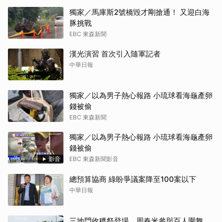
獨家／馬庫斯2號橋毀才剛搶通！ 又迎白海
豚挑戰
EBC 東森新聞
漢光演習 首次引入隨軍記者
中華日報
獨家／以為男子熱心報路 小琉球看海龜產卵
錢被偷
EBC 東森新聞
獨家／以為男子熱心報路 小琉球看海龜產卵
錢被偷
影音
EBC 東森新聞影音
總預算協商 綠盼爭議案降至100案以下
中華日報
三地門收穫祭登場 周春米參與百人圍舞