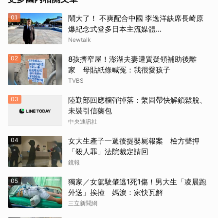
01
鬧大了！ 不爽配合中國 李逸洋缺席長崎原
爆紀念式登多日本主流媒體...
Newtalk
02
8孩擠窄屋！澎湖夫妻遭質疑領補助後離
家 母貼紙條喊冤：我很愛孩子
TVBS
03
陸勤部回應榴彈掉落：繫固帶快解鎖鬆脫、
未裝引信藥包
中央通訊社
04
女大生產子一週後提嬰屍報案 檢方聲押
「殺人罪」法院裁定請回
鏡報
05
獨家／女駕駛肇逃1死1傷！男大生「凌晨跑
外送」挨撞 媽淚：家快瓦解
三立新聞網