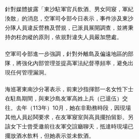
針對媒體披露「東沙駐軍官兵飲酒、男女同寢，軍紀
渙散」的消息，空軍司令部今日表示，事件涉及東沙
分隊人員違反營務及營規，已派員展開調查，並將秉
持勿枉勿縱的原則，依規對違失人員嚴加懲處。
空軍司令部進一步強調，針對外離島及偏遠地區的部
隊，將強化內部管理並提高軍法紀督導頻率，避免出
現任何管理漏洞。
海巡署東南沙分署表示，前東沙指揮部一名女性下士
在駐島期間，與東沙島友軍高姓上兵（已退伍）交
往。去年（113年）10月，她在非勤務時段，因現場
其他人員起鬨要求，在友軍寢室與高員擺拍留影。另
該女下士曾受邀前往友軍交誼廳聊天，抵達時現場已
擺放酒水飲料，但她表示並未飲酒。