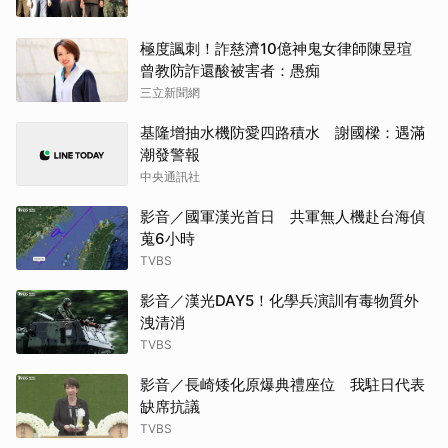
極度諷刺！詐慈濟10億神鬼女律師陳昱瑄
曾教防詐還酸被害者：愚痴
三立新聞網
基隆增抽水機防愛四路積水 謝國樑：遇滿
潮發警報
中央通訊社
影音／國軍漢光首日 共軍無人機赴台海偵
蒐6小時
TVBS
影音／漢光DAY5！化學兵演訓有毒物質外
洩清消
TVBS
影音／長崎矮化原爆典禮座位 我駐日代表
缺席抗議
TVBS