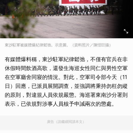
東沙駐軍被媒體爆紀律鬆弛。示意圖。（資料照片／陳愷巨攝）
有媒體爆料稱，東沙駐軍紀律鬆弛，不僅有官兵在非
休假時間飲酒高歌，還發生海巡女性同仁與男性空軍
在空軍廳舍同寢的情況。對此，空軍司令部今天（11
日）回應，已派員展開調查，並強調將秉持勿枉勿縱
的原則，對違規人員依規嚴懲。海巡署東南沙分署則
表示，已依規對涉事人員核予申誡兩次的懲處。
廣告（請繼續閱讀本文）