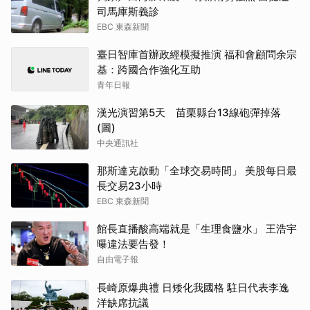
司馬庫斯義診
EBC 東森新聞
臺日智庫首辦政經模擬推演 福和會顧問余宗
基：跨國合作強化互助
青年日報
漢光演習第5天 苗栗縣台13線砲彈掉落
(圖)
中央通訊社
那斯達克啟動「全球交易時間」 美股每日最
長交易23小時
EBC 東森新聞
館長直播酸高端就是「生理食鹽水」 王浩宇
曝違法要告發！
自由電子報
長崎原爆典禮 日矮化我國格 駐日代表李逸
洋缺席抗議