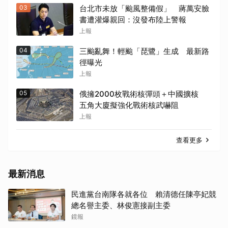
03
台北市未放「颱風整備假」 蔣萬安臉
書遭灌爆親回：沒發布陸上警報
上報
04
三颱亂舞！輕颱「琵鷺」生成 最新路
徑曝光
上報
05
俄擁2000枚戰術核彈頭＋中國擴核
五角大廈擬強化戰術核武嚇阻
上報
查看更多
最新消息
民進黨台南隊各就各位 賴清德任陳亭妃競
總名譽主委、林俊憲接副主委
鏡報