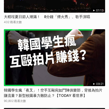
01:13
大稻埕夏日節人潮滿！ 8分鐘「煙火秀」、歌手演唱
432 觀看次數
09:21
韓國學生瘋「夜叉」！空手互毆宛如鬥陣俱樂部，背後為拍片
賺流量？新型校園暴力難防止？【TODAY 看世界】
90,802 觀看次數