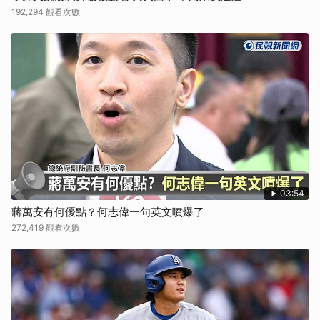
192,294 觀看次數
03:54
蔣萬安有何優點？何志偉一句英文噴爆了
272,419 觀看次數