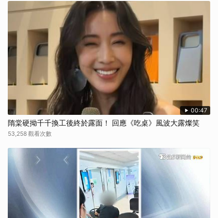
00:47
隋棠硬拗千千換工後終於露面！ 回應《吃桌》風波大露燦笑
53,258 觀看次數