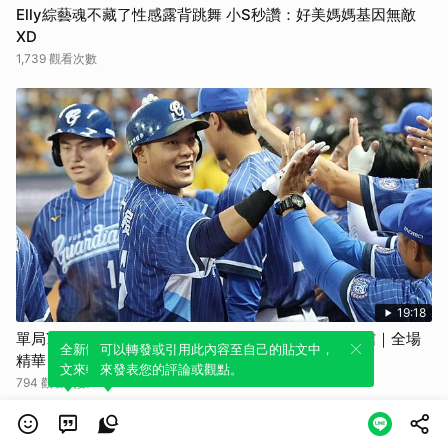
Elly綜藝魂不藏了性感露背跳舞 小S秒讚：好美媽媽基因無敵
XD
1,739 觀看次數
19:18
單局7安猛攻 湛藍軍團力克猛象｜08/05 富邦 VS 中信｜全場
全新體驗！一鍵引用此內容，透過發布貼
可以轉發或引用此內容至自己的貼文中，
精華
文來輕鬆表達個人立場。
來發表您的評論或觀點。
794 觀看次數