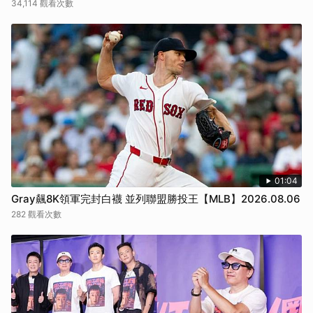
34,114 觀看次數
01:04
Gray飆8K領軍完封白襪 並列聯盟勝投王【MLB】2026.08.06
282 觀看次數