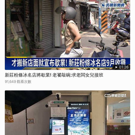
01:26
新莊粉條冰名店將歇業! 老饕敲碗:求老闆女兒接班
91,649 觀看次數