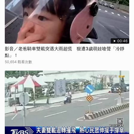
00:46
影音／老爸騎車雙載突遇大雨超慌 狠遭3歲萌娃嗆聲「冷靜
點」！
50,654 觀看次數