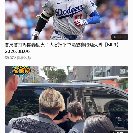
取消
11:01
首局首打席開轟點火！大谷翔平單場雙響砲煙火秀【MLB】
2026.08.06
58,972 觀看次數