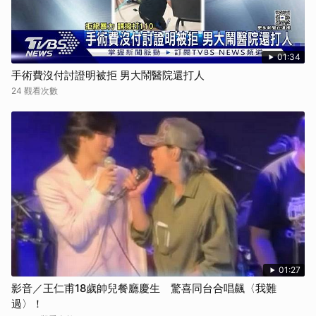
01:34
手術費沒付討證明被拒 男大鬧醫院還打人
24 觀看次數
01:27
影音／王仁甫18歲帥兒餐廳慶生 驚喜同台合唱飆〈我難
過〉！