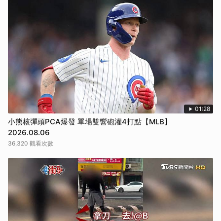
01:28
小熊核彈頭PCA爆發 單場雙響砲灌4打點【MLB】
2026.08.06
36,320 觀看次數