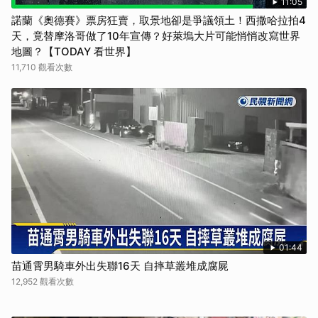
11:05
諾蘭《奧德賽》票房狂賣，取景地卻是爭議領土！西撒哈拉拍4
天，竟替摩洛哥做了10年宣傳？好萊塢大片可能悄悄改寫世界
地圖？【TODAY 看世界】
11,710 觀看次數
01:44
苗通霄男騎車外出失聯16天 自摔草叢堆成腐屍
12,952 觀看次數