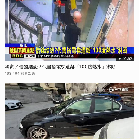
01:52
獨家／借錢結怨？代書搭電梯遭鄰「100度熱水」淋頭
193,494 觀看次數