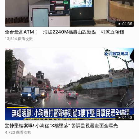
01:35
全台最高ATM！ 海拔2240M福壽山設新點 可就近領錢
13,524 觀看次數
01:48
驚悚墜樓案曝! 小狗從"3樓墜落" 警調監視器畫面全曝光
4,723 觀看次數