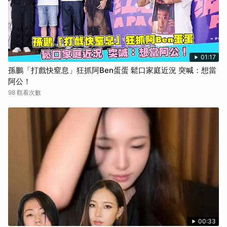
01:17
孫鵬「打戲快窒息」狂抓阿Ben蛋蛋 鬆口家庭近況 突喊：想當
阿公！
98 觀看次數
00:33