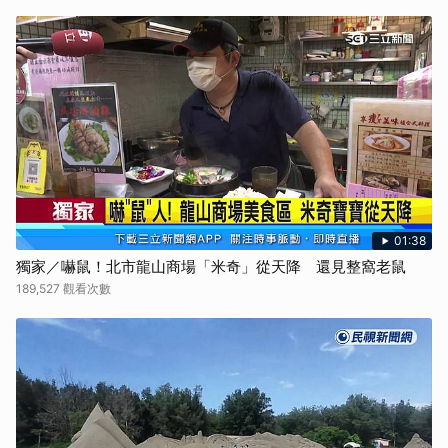
01:38
獨家／嚇鼠！北市龍山商場「米奇」從天降 還見整窩老鼠
189,527 觀看次數