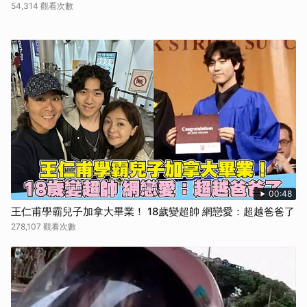
54,314 觀看次數
00:48
王仁甫學霸兒子加拿大畢業！ 18歲變超帥 網戀愛：超越爸爸了
278,107 觀看次數