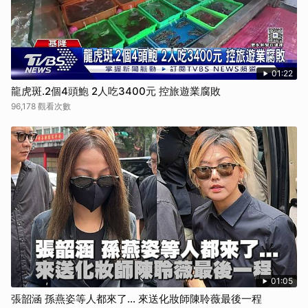
01:22
龍虎斑.2個4頭鮑 2人吃3400元 控旅遊業腐敗
96,178 觀看次數
01:05
張韶涵 孫燕姿等人都來了... 來送化妝師陳聆薇最後一程