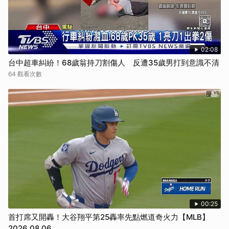
02:08
台中超車糾紛！68歲翁持刀割傷人 反遭35歲男打到意識不清
64 觀看次數
00:25
首打席又開轟！大谷翔平第25轟率先點燃道奇火力【MLB】
2026.08.06