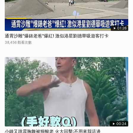
01:26
通霄沙雕"爆錶老爸"爆紅! 激似港星劉德華吸遊客打卡
38,456 觀看次數
00:24
小鐘又跳震胸舞被狠酸老 火大回擊:不用來我這邊