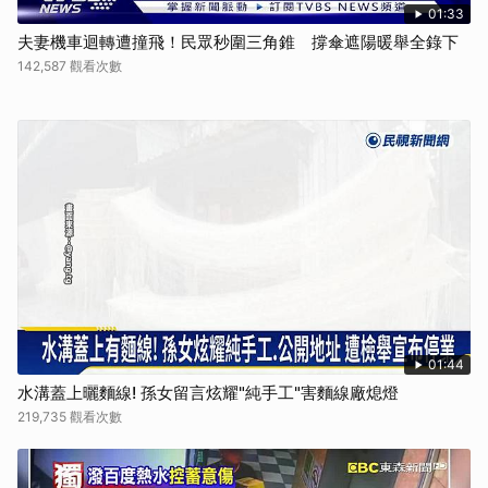
01:33
夫妻機車迴轉遭撞飛！民眾秒圍三角錐 撐傘遮陽暖舉全錄下
142,587 觀看次數
01:44
水溝蓋上曬麵線! 孫女留言炫耀"純手工"害麵線廠熄燈
219,735 觀看次數