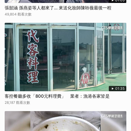
01:05
張韶涵 孫燕姿等人都來了... 來送化妝師陳聆薇最後一程
49,804 觀看次數
01:35
客控餐廳多收「800元料理費」 業者：漁港各家皆是
28,187 觀看次數