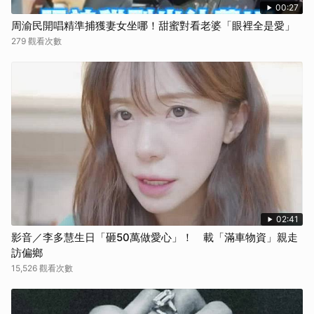
00:27
周渝民開唱精準捕獲妻女坐哪！甜蜜對看老婆「眼裡全是愛」
279 觀看次數
02:41
影音／李多慧生日「砸50萬做愛心」！ 載「滿車物資」親走
訪偏鄉
15,526 觀看次數