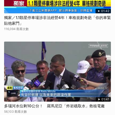
01:42
獨家／1.1顆星停車場涉非法經營4年！車格規劃奇葩「你的車緊
貼他家門」
116,094 觀看次數
01:41
多瑙河水位剩10公分！ 羅馬尼亞「炸岩礁取水」救核電廠
56,103 觀看次數