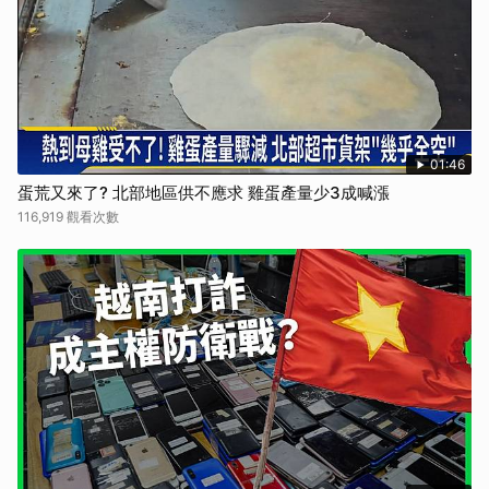
01:46
蛋荒又來了? 北部地區供不應求 雞蛋產量少3成喊漲
116,919 觀看次數