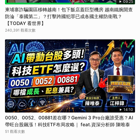
09:25
柬埔寨詐騙園區移轉越南！包下飯店蓋巨型機房 越南鐵腕開查
防淪「泰國第二」？打擊跨國犯罪已成各國主權防衛戰？
【TODAY 看世界】
240,391 觀看次數
14:10
0050、0052、00881差在哪？Gemini 3 Pro台廠誰受惠？AI
帶旺台股飆漲！科技ETF布局攻略｜ feat.資深分析師 陳唯泰
51 觀看次數