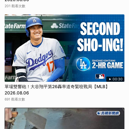
201 觀看次數
00:30
單場雙響砲！大谷翔平第26轟率道奇緊咬戰局【MLB】
2026.08.06
691 觀看次數