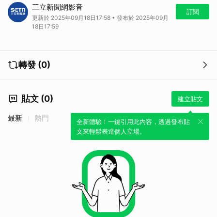
台北市中山區員警日前在七條通內的一間酒吧，眼尖發現有一名長相帥氣
三立新聞網影音
的男店員神色莫名慌張，還似乎刻意在躲避員警，上前確認身分後意外抓
訂閱
更新於 2025年09月18日17:58 • 發布於 2025年09月
包，原來他涉犯張學友演唱會門票詐騙案，身揹詐欺洗錢等七條通緝，而
18日17:59
且過去他還是曾參加過選秀節目超級星光大道的創作才子，如今躲在酒吧
打零工，狼狽落網。
轉發 (0)
貼文 (0)
建立貼文
最新
熱門
全新體驗！一鍵引用此內容，透過發布貼
文來輕鬆表達個人立場。