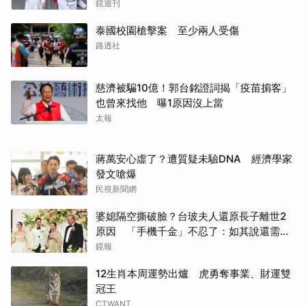
鏡週刊
泰國校園槍擊案 至少兩人受傷
路透社
慈濟被騙10億！郭台銘證詞揭「疫苗掮客」
也曾來找他 曝1原因沒上當
太報
蔣萬安心虛了？遭質疑未驗DNA 經濟學家
發文嗆爆
民視新聞網
婆媳隔空撕破臉？台玻夫人還原長子離世2
原因 「手機千金」不忍了：如其說還需要
離開嗎？
鏡報
12生肖本周運勢出爐 虎勇奪事業、財運雙
冠王
CTWANT