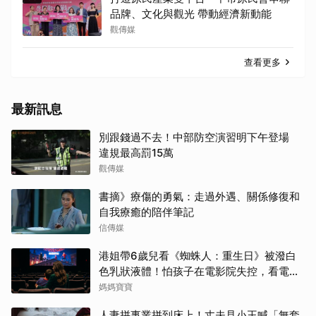
品牌、文化與觀光 帶動經濟新動能
觀傳媒
查看更多
最新訊息
別跟錢過不去！中部防空演習明下午登場
違規最高罰15萬
觀傳媒
書摘》療傷的勇氣：走過外遇、關係修復和
自我療癒的陪伴筆記
信傳媒
港姐帶6歲兒看《蜘蛛人：重生日》被潑白
色乳狀液體！怕孩子在電影院失控，看電影
前爸媽「必做3件事與3評估」
媽媽寶寶
人妻拼事業拼到床上！丈夫見小王喊「無套