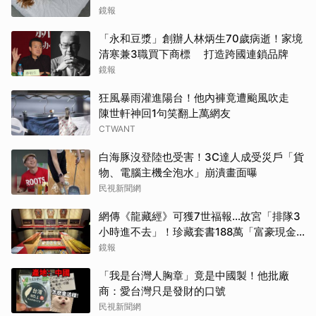
鏡報
「永和豆漿」創辦人林炳生70歲病逝！家境
清寒兼3職買下商標 打造跨國連鎖品牌
鏡報
狂風暴雨灌進陽台！他內褲竟遭颱風吹走
陳世軒神回1句笑翻上萬網友
CTWANT
白海豚沒登陸也受害！3C達人成受災戶「貨
物、電腦主機全泡水」崩潰畫面曝
民視新聞網
網傳《龍藏經》可獲7世福報…故宮「排隊3
小時進不去」！珍藏套書188萬「富豪現金
買走」
鏡報
「我是台灣人胸章」竟是中國製！他批廠
商：愛台灣只是發財的口號
民視新聞網