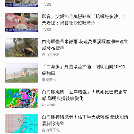
TVBS
影音／父親節吃萬巒豬腳「蛤蠣好多沙」！
業者認：補貨吐沙沒吐乾淨
TVBS
白海豚僅帶來微雨 花蓮萬里溪堰塞湖未達警
戒發布標準
自由電子報
「白海豚」外圍環流掃過 陽明山颳10-11
級強風
華視新聞
白海豚颱風「近岸增強」！風雨比巴威更有
感 鄭明典揭後續變化
Newtalk
白海豚持續減弱！估下半天成輕颱 最快明清
晨解除海警
自由電子報