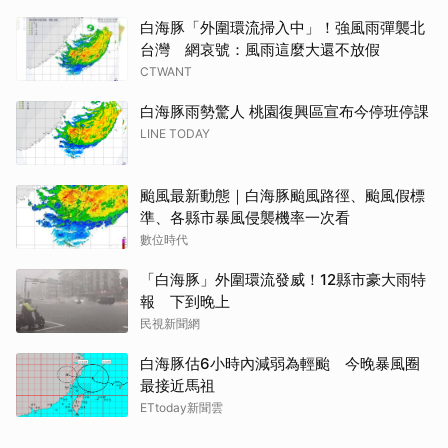
白海豚「外圍環流掃入中」！強風雨彈襲北
台灣 網哀號：風雨這麼大還不放假
CTWANT
白海豚雨勢驚人 桃園復興區宣布今停班停課
LINE TODAY
颱風最新動態｜白海豚颱風路徑、颱風假標
準、各縣市暴風侵襲機率一次看
數位時代
「白海豚」外圍環流發威！12縣市豪大雨特
報 下到晚上
民視新聞網
白海豚估6小時內減弱為輕颱 今晚暴風圈
最接近馬祖
ETtoday新聞雲