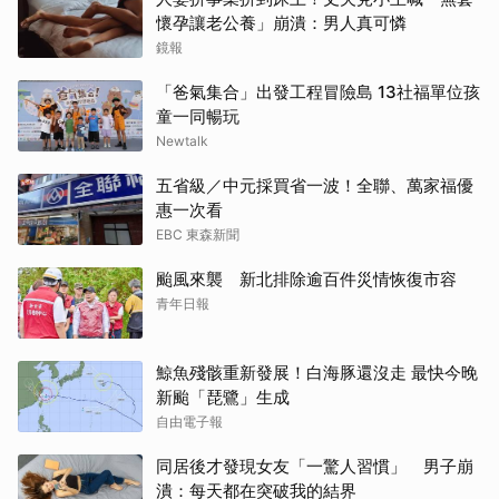
懷孕讓老公養」崩潰：男人真可憐
鏡報
「爸氣集合」出發工程冒險島 13社福單位孩
童一同暢玩
Newtalk
五省級／中元採買省一波！全聯、萬家福優
惠一次看
EBC 東森新聞
颱風來襲 新北排除逾百件災情恢復市容
青年日報
鯨魚殘骸重新發展！白海豚還沒走 最快今晚
新颱「琵鷺」生成
自由電子報
同居後才發現女友「一驚人習慣」 男子崩
潰：每天都在突破我的結界