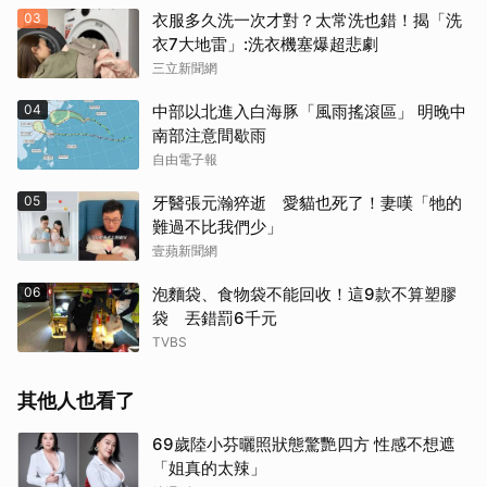
03
衣服多久洗一次才對？太常洗也錯！揭「洗
衣7大地雷」:洗衣機塞爆超悲劇
三立新聞網
04
中部以北進入白海豚「風雨搖滾區」 明晚中
南部注意間歇雨
自由電子報
05
牙醫張元瀚猝逝 愛貓也死了！妻嘆「牠的
難過不比我們少」
壹蘋新聞網
06
泡麵袋、食物袋不能回收！這9款不算塑膠
袋 丟錯罰6千元
TVBS
其他人也看了
69歲陸小芬曬照狀態驚艷四方 性感不想遮
「姐真的太辣」