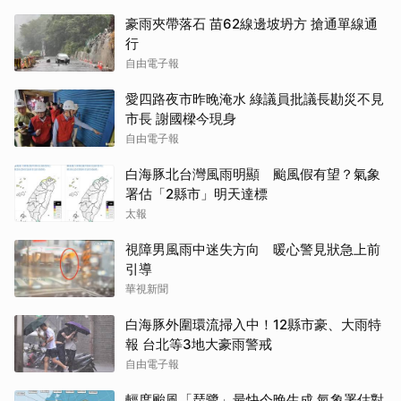
豪雨夾帶落石 苗62線邊坡坍方 搶通單線通
行
自由電子報
愛四路夜市昨晚淹水 綠議員批議長勘災不見
市長 謝國樑今現身
自由電子報
白海豚北台灣風雨明顯 颱風假有望？氣象
署估「2縣市」明天達標
太報
視障男風雨中迷失方向 暖心警見狀急上前
引導
華視新聞
白海豚外圍環流掃入中！12縣市豪、大雨特
報 台北等3地大豪雨警戒
自由電子報
輕度颱風「琵鷺」最快今晚生成 氣象署估對