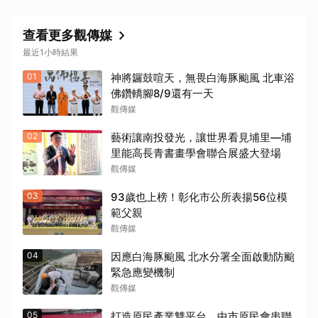
查看更多觀傳媒
最近1小時結果
01
神將鑼鼓喧天，無畏白海豚颱風 北車浴
佛鑽轎腳8/9還有一天
觀傳媒
02
藝術讓南投發光，讓世界看見埔里—埔
里能高長青書畫學會聯合展盛大登場
觀傳媒
03
93歲也上榜！彰化市公所表揚56位模
範父親
觀傳媒
04
因應白海豚颱風 北水分署全面啟動防颱
緊急應變機制
觀傳媒
05
打造原民產業雙平台 中市原民會串聯