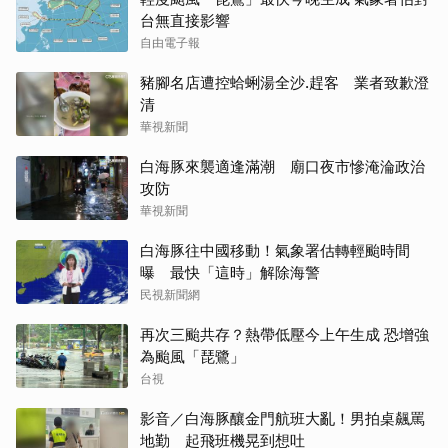
台無直接影響
自由電子報
豬腳名店遭控蛤蜊湯全沙.趕客 業者致歉澄
清
華視新聞
白海豚來襲適逢滿潮 廟口夜市慘淹淪政治
攻防
華視新聞
白海豚往中國移動！氣象署估轉輕颱時間
曝 最快「這時」解除海警
民視新聞網
再次三颱共存？熱帶低壓今上午生成 恐增強
為颱風「琵鷺」
台視
影音／白海豚釀金門航班大亂！男拍桌飆罵
地勤 起飛班機晃到想吐