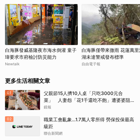
白海豚發威基隆夜市海水倒灌 童子
白海豚僅帶來微雨 花蓮萬里
瑋要求市府檢討防災能力
湖未達警戒發布標準
Newtalk
自由電子報
更多生活相關文章
01
父親節15人擠10人桌「只吃3000元合
菜」 人妻怨「花1千還吃不飽」遭婆婆阻加
菜
鏡報
02
職業工會亂象…1.7萬人零所得 勞保投保最高
級距
聯合新聞網