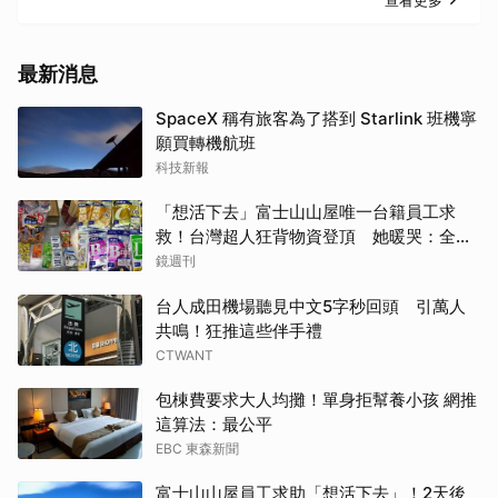
查看更多
最新消息
SpaceX 稱有旅客為了搭到 Starlink 班機寧
願買轉機航班
科技新報
「想活下去」富士山山屋唯一台籍員工求
救！台灣超人狂背物資登頂 她暖哭：全世
界只有台灣會這樣
鏡週刊
台人成田機場聽見中文5字秒回頭 引萬人
共鳴！狂推這些伴手禮
CTWANT
包棟費要求大人均攤！單身拒幫養小孩 網推
這算法：最公平
EBC 東森新聞
富士山山屋員工求助「想活下去」！2天後