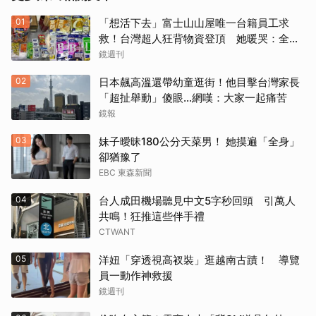
01
「想活下去」富士山山屋唯一台籍員工求
救！台灣超人狂背物資登頂 她暖哭：全世
界只有台灣會這樣
鏡週刊
02
日本飆高溫還帶幼童逛街！他目擊台灣家長
「超扯舉動」傻眼...網嘆：大家一起痛苦
鏡報
03
妹子曖昧180公分天菜男！ 她摸遍「全身」
卻猶豫了
EBC 東森新聞
04
台人成田機場聽見中文5字秒回頭 引萬人
共鳴！狂推這些伴手禮
CTWANT
05
洋妞「穿透視高衩裝」逛越南古蹟！ 導覽
員一動作神救援
鏡週刊