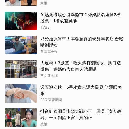
太報
AI熱潮退燒恐引爆熊市？外媒點名避開2檔
股票 1檔成避風港
TVBS
只給始源停車！本尊竟真的現身早餐店 台粉
嚇到腿軟
自由電子報
大逆轉！3歲童「吃火鍋打翻雞湯」胸口遭
燙傷 媽媽怒告負責人結局曝
三立新聞網
週五迎立秋！5星座貴人運大爆發 財運跟著
來
取消
EBC 東森新聞
抖音紅衣網美街頭大戰小三 網見「奶奶凶
器」一面倒挺正宮：真的正
鏡報