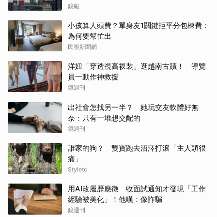
鏡報
小孩算人頭費？單身友1關鍵拒平分包棟費：
為何要幫忙出
民視新聞網
洋妞「穿透視高衩裝」逛越南古蹟！ 導覽
員一動作神救援
鏡週刊
出社會怎找另一半？ 她玩交友軟體好無
奈：只有一堆想交配的
鏡週刊
誰家的狗？ 雙寶跑去沼澤打滾「主人頭很
痛」
Styletc
用AI改履歷應徵 收面試通知才發現「工作
經驗被美化」！他嘆：像詐騙
鏡週刊