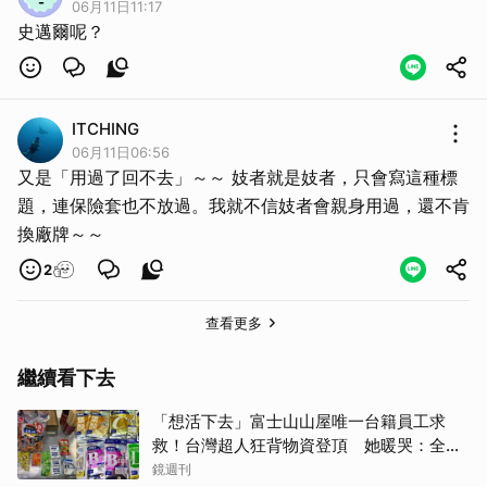
06月11日11:17
史邁爾呢？
ITCHING
06月11日06:56
又是「用過了回不去」～～ 妓者就是妓者，只會寫這種標
題，連保險套也不放過。我就不信妓者會親身用過，還不肯
換廠牌～～
2
查看更多
繼續看下去
「想活下去」富士山山屋唯一台籍員工求
救！台灣超人狂背物資登頂 她暖哭：全世
界只有台灣會這樣
鏡週刊