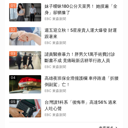
01
妹子曖昧180公分天菜男！ 她摸遍「全
身」卻猶豫了
EBC 東森新聞
02
週五迎立秋！5星座貴人運大爆發 財運
跟著來
EBC 東森新聞
03
譴責醫療暴力！胖男欠1萬手術費討診
斷書不成 竟痛毆新店耕莘行政人員
EBC 東森新聞
04
高雄夜班保全滑撞護欄 車停路邊「折腰
倒副駕」亡！
EBC 東森新聞
05
台灣讀1科系「後悔率」高達56% 過來
人吐心聲
EBC 東森新聞