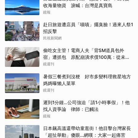
收海量物資 淚喊：台灣是真寶島
鏡報
赴日旅遊遭店員「嘖嘖」擺臭臉！過來人祭1
招反擊
民視新聞網
偷吃女主管！電商人夫「背SM道具包外
宿」遭抓包 原配崩潰求償100萬：從未用
過此類
鏡週刊
暑假三餐煮到沒梗 好市多變料理救星地方
媽媽曝懶人菜單
鏡週刊
遲到1分鐘…公司強迫「請1小時事假」！他
找人資爭論 律師：已觸法
鏡報
日本飆高溫還帶幼童逛街！他目擊台灣家長
「超扯舉動」傻眼...網嘆：大家一起痛苦