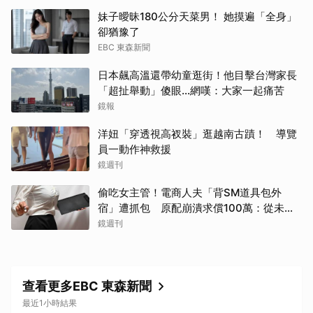
妹子曖昧180公分天菜男！ 她摸遍「全身」
卻猶豫了
EBC 東森新聞
日本飆高溫還帶幼童逛街！他目擊台灣家長
「超扯舉動」傻眼...網嘆：大家一起痛苦
鏡報
洋妞「穿透視高衩裝」逛越南古蹟！ 導覽
員一動作神救援
鏡週刊
偷吃女主管！電商人夫「背SM道具包外
宿」遭抓包 原配崩潰求償100萬：從未用
過此類
鏡週刊
查看更多EBC 東森新聞
最近1小時結果