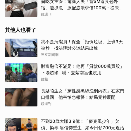
06
偷吃女主管！電商人夫「背SM道具包外
宿」遭抓包 原配崩潰求償100萬：從未用
過此類
鏡週刊
其他人也看了
我不是清潔員！保全「拒倒垃圾」上班3天
被炒 找法院討公道結果出爐
三立新聞網
財富翻倍不滿足！他再「貸款600萬買股」
下場超慘...嘆：去紫南宮也沒用
鏡報
長髮陌生女「穿性感黑絲漁網內衣」在家門
口排回 他害怕急報警！結局竟神展開
鏡週刊
不到20歲大賺3.9億！「麥克風少年」欠
債、染毒 靠信仰重生...如今日領700元過活