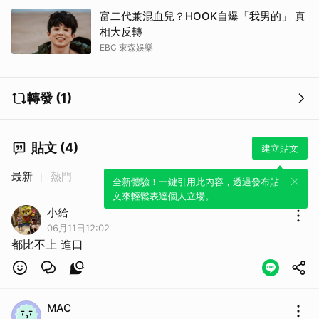
富二代兼混血兒？HOOK自爆「我男的」 真
相大反轉
EBC 東森娛樂
轉發 (1)
貼文 (4)
建立貼文
最新
熱門
全新體驗！一鍵引用此內容，透過發布貼
文來輕鬆表達個人立場。
小給
06月11日12:02
都比不上 進口
MAC