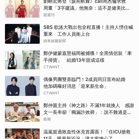
劉畊宏將登《披荊斬棘》call周杰倫求救
周董「3字建議」他無奈：這不是健美比
賽！
鏡週刊
SBS 歌謠大戰出包全程直播！主持人愣住喊
重來 工作人員衝上台
緯來娛樂新聞
鄭伊健蒙嘉慧福岡被捕獲！全黑情侶裝「牽
手掃貨」 結婚13年甜成這樣
CTWANT
偶像男團雙喜臨門！2成員同日宣布結婚
他加碼曝好消息「迎來新生命」
CTWANT
鄭仲茵主持《神之路》不滿1年就換人 感謝
文一長串卻「獨漏許效舜」：說不難過是騙
人的
鏡報
温嵐挺過敗血性休克首露面！「住ICU搶救
11天」曝最新近況：讓大家擔心了