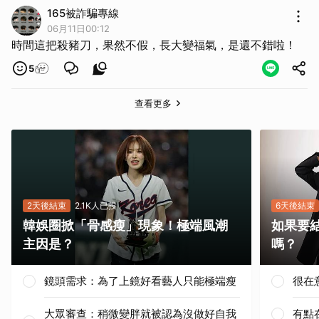
165被詐騙專線
06月11日00:12
時間這把殺豬刀，果然不假，長大變福氣，是還不錯啦！
5
查看更多
2天後結束
2.1K人已投
6天後結束
韓娛圈掀「骨感瘦」現象！極端風潮
如果要
主因是？
嗎？
鏡頭需求：為了上鏡好看藝人只能極端瘦
很在
大眾審查：稍微變胖就被認為沒做好自我
有點