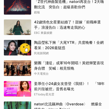
「Z世代神曲製造機」natori再攻台！2天嗨
翻北流 突告白：超級喜歡你們
鏡報
42歲情色女星要結婚了！甜嫁「前職棒選
手」浪漫告白：迅速奪走我的心
EBC 東森娛樂
陶晶瑩私下揪「大尾YTR」共度晚餐！全網
看呆：2026最疑惑
民視新聞網
樂團「淺堤」成軍10年開唱！黃鐙輝驚喜現
身合體 笑喊：相見恨晚
中天電視台
姜厚任小24歲女友曾登《我猜》！ 「18年
前片段被挖」昔舊名曝光
ETtoday星光雲
natori北流飆神曲〈Overdose〉 燃爆全