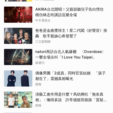
AKIRA台北開唱！父親節聽兒子告白愣住
模仿林志玲講話逗樂全場
中天電視台
爸爸是金曲獎得主！星二代闖《好聲音》挨
轟 歌手親姊心疼發聲了
三立新聞網
natori再訪台北人氣爆棚 〈Overdose〉
一響全場尖叫「I Love You Taipei」
鏡週刊
偶像男團「2成員」同時官宣結婚 「孩子
都生了」震撼真相曝光
鏡報
演藝工會作用是什麼？馬幼興吐「無奈真
相」：懶得多說 許常德挺田路路「質疑曹
雨婷神隱」
鏡報