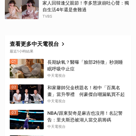
家人回韓逢父親節！李多慧淚崩吐心聲：獨
自生活4年還是會難過
TVBS
查看更多中天電視台
最近1小時結果
01
長期缺氧？醫曝「臉部2特徵」秒測睡
眠呼吸中止症
中天電視台
02
和家馨帥兒金榜題名！相中「百萬名
畫」當升學禮 何豪傑自嘲漏氣買不起
中天電視台
03
NBA/跟東契奇是麻吉也沒用！名記警
告：里夫斯恐被湖人當交易籌碼
中天電視台