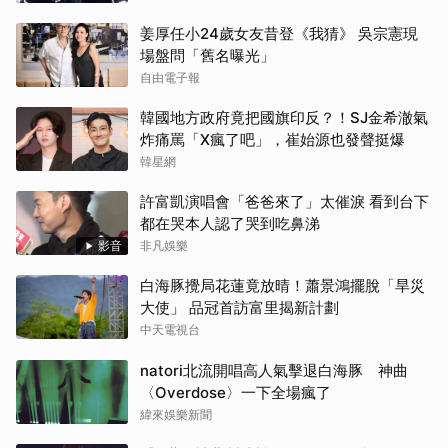
姜厚任小24歲女友昔登《我猜》 吳宗憲現
場盤問「舊名曝光」
自由電子報
韓國地方政府竟把國旗印反？！SJ金希澈氣
炸痛罵「X瘋了吧」，崔始源也發聲挺爆
韓星網
許富凱演唱會「爸爸來了」太催淚 看到台下
都在哭本人認了哭到吃鼻涕
影音
非凡娛樂
白海豚攪局花蓮竟放晴！蕭景鴻擺脫「旱災
大使」 品冠首訪富里揭新計劃
中天電視台
natori北流開唱高人氣擊退白海豚 神曲
〈Overdose〉一下全場瘋了
緯來娛樂新聞