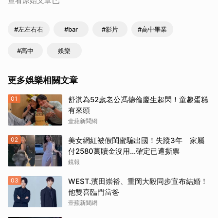
查看原始文章
#左左右右
#bar
#影片
#高中畢業
#高中
娛樂
更多娛樂相關文章
01
舒淇為52歲老公馮德倫慶生超閃！童趣蛋糕
有來頭
壹蘋新聞網
02
美女網紅被假閨蜜騙出國！失蹤3年 家屬
付2580萬贖金沒用…確定已遭撕票
鏡報
03
WEST.濱田崇裕、重岡大毅同步宣布結婚！
他雙喜臨門當爸
壹蘋新聞網