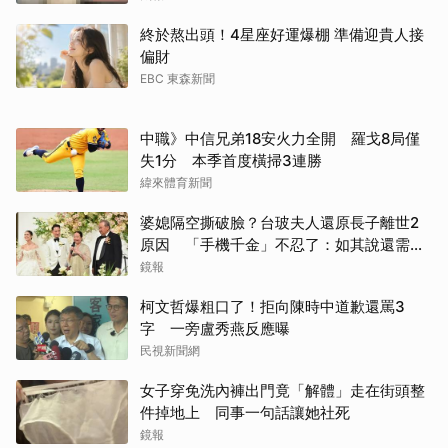
終於熬出頭！4星座好運爆棚 準備迎貴人接
偏財
EBC 東森新聞
中職》中信兄弟18安火力全開 羅戈8局僅
失1分 本季首度橫掃3連勝
緯來體育新聞
婆媳隔空撕破臉？台玻夫人還原長子離世2
原因 「手機千金」不忍了：如其說還需要
離開嗎？
鏡報
柯文哲爆粗口了！拒向陳時中道歉還罵3
字 一旁盧秀燕反應曝
民視新聞網
女子穿免洗內褲出門竟「解體」走在街頭整
件掉地上 同事一句話讓她社死
鏡報