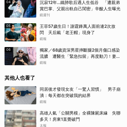
04
沉寂12年…鐵肺歌后遇人生低谷 「遭親弟
賞巴掌、父親出軌自己閨密」辛酸人生曝光
鏡週刊
05
王菲57歲生日！謝霆鋒萬人面前連2次放
閃 天后戴「老王帽」現身了
鏡報
06
獨家／68歲資深男星摔斷腿2個月傷口感染
流膿 遭醫生「緊急扣留」再度動刀！妻心
力交瘁曝現況
鏡報
其他人也看了
同居後才發現女友「一驚人習慣」 男子崩
潰：每天都在突破我的結界
鏡報
高雄人氣「公關男模」全裸陳屍床緣 失聯
多天！房東1直覺破門
太報