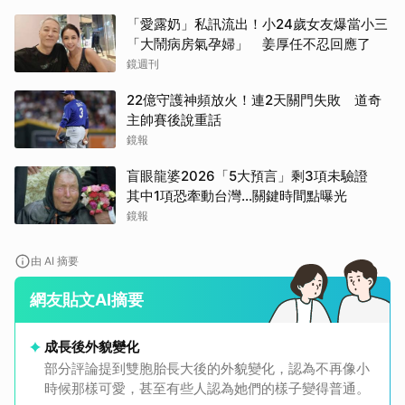
「愛露奶」私訊流出！小24歲女友爆當小三
「大鬧病房氣孕婦」 姜厚任不忍回應了
鏡週刊
22億守護神頻放火！連2天關門失敗 道奇
主帥賽後說重話
鏡報
盲眼龍婆2026「5大預言」剩3項未驗證
其中1項恐牽動台灣...關鍵時間點曝光
鏡報
由 AI 摘要
網友貼文AI摘要
成長後外貌變化
部分評論提到雙胞胎長大後的外貌變化，認為不再像小
時候那樣可愛，甚至有些人認為她們的樣子變得普通。