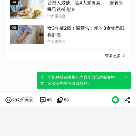
04
台灣人最缺「這4大營養素」 營養師
曝迅速補充法
中天電視台
05
女3年罹2癌！醫警告：愛吃3食物恐載
得肝癌
中天電視台
查看更多
全新體驗！一鍵引用此內容，透過發布貼
可以轉發或引用此內容至自己的貼文中，
文來輕鬆表達個人立場。
來發表您的評論或觀點。
237
45
53
類別
服務條款
隱私權政策
服務聲明
© LINE Plus Corporation