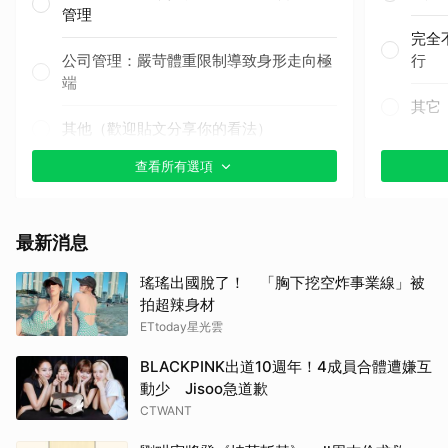
管理
完全
公司管理：嚴苛體重限制導致身形走向極
行
端
其它
其他（歡迎貼文分享你的看法）
查看所有選項
最新消息
瑤瑤出國脫了！ 「胸下挖空炸事業線」被
拍超辣身材
ETtoday星光雲
BLACKPINK出道10週年！4成員合體遭嫌互
動少 Jisoo急道歉
CTWANT