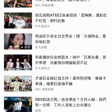
EBC 東森娛樂
胡瓜挑戰ATEEZ崔傘肌情「震胸舞」遭虧肚
子狂晃：變抖肚舞
中天電視台
周渝民不准女兒交男友！開「天價聘金」驚
呆喻虹淵
影音
非凡娛樂
和家馨帥兒金榜題名！相中「百萬名畫」當
升學禮 何豪傑自嘲漏氣買不起
中天電視台
才連莊金鐘紅毯主持！夏和熙突曝「像被卡
車撞」備賽狂操滿手繭
EBC 東森娛樂
SBS歌謠大戰／放送事故？主持人喊：我們
再一次嗎 工作人員衝上台全播出
鏡報