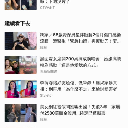
喊：下週沒片了
CTWANT
繼續看下去
獨家／68歲資深男星摔斷腿2個月傷口感染
流膿 遭醫生「緊急扣留」再度動刀！妻心
力交瘁曝現況
鏡報
黑面嫁女席開200桌搞成演唱會 她嫌高調
轉為感動「這是他愛我的方式」
壹蘋新聞網
李蒨蓉陪好友驗傷、做筆錄！痛揭家暴真
相：別再用「為什麼不走」來檢討受害者
Styletc
美女網紅被假閨蜜騙出國！失蹤3年 家屬
付2580萬贖金沒用…確定已遭撕票
鏡報