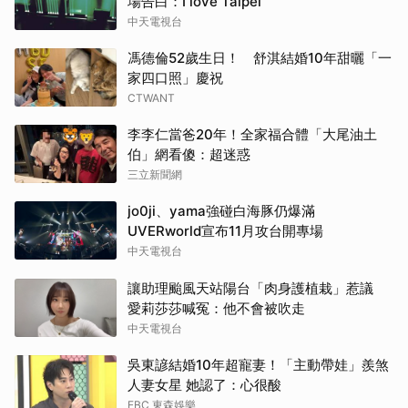
場告白：I love Taipei
中天電視台
馮德倫52歲生日！ 舒淇結婚10年甜曬「一
家四口照」慶祝
CTWANT
李李仁當爸20年！全家福合體「大尾油土
伯」網看傻：超迷惑
三立新聞網
jo0ji、yama強碰白海豚仍爆滿
UVERworld宣布11月攻台開專場
中天電視台
讓助理颱風天站陽台「肉身護植栽」惹議
愛莉莎莎喊冤：他不會被吹走
中天電視台
吳東諺結婚10年超寵妻！「主動帶娃」羨煞
人妻女星 她認了：心很酸
EBC 東森娛樂