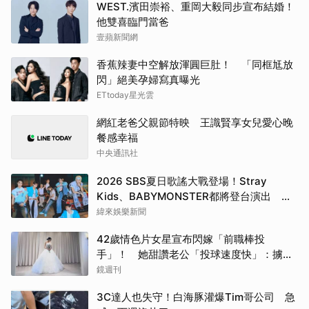
WEST.濱田崇裕、重岡大毅同步宣布結婚！
他雙喜臨門當爸
壹蘋新聞網
香蕉辣妻中空解放渾圓巨肚！ 「同框尪放
閃」絕美孕婦寫真曝光
ETtoday星光雲
網紅老爸父親節特映 王識賢享女兒愛心晚
餐感幸福
中央通訊社
2026 SBS夏日歌謠大戰登場！Stray
Kids、BABYMONSTER都將登台演出 陣
容直播時間一次看
緯來娛樂新聞
42歲情色片女星宣布閃嫁「前職棒投
手」！ 她甜讚老公「投球速度快」：擄獲
我的心
鏡週刊
3C達人也失守！白海豚灌爆Tim哥公司 急