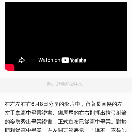
廣告（請繼續閱讀本文）
在左左右右6月8日分享的影片中，留著長直髮的左
左手拿高中畢業證書、綁馬尾的右右則擺出拉弓射箭
的姿勢秀出畢業證書，正式宣布已從高中畢業。對於
順利從高中畢業，左左開玩笑表示：「噢不，不是帥