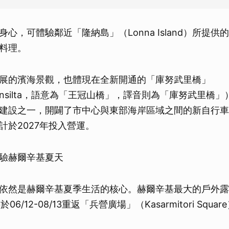
心，可體驗鄰近「隆納島」（Lonna Island）所提
料理。
展的濱海景觀，也體現在全新開通的「庫努武里橋」
uorensilta，語意為「王冠山橋」，譯音則為「庫努武里橋
建設之一，開闢了市中心與東部海岸區域之間的新自行車
計於2027年投入營運。
體驗赫爾辛基夏天
依然是赫爾辛基夏季生活的核心。赫爾辛基最大的戶外露
i 將於06/12-08/13重返「兵營廣場」（Kasarmitori Squar