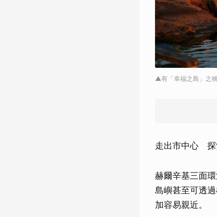
▲有「幸福之島」之稱的輪渡
走出市中心 探
赫爾辛基三面環
島嶼甚至可透過
加容易親近。