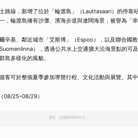
路線，新增了位於「輪渡島」（Lauttasaari）的停
一，輪渡島擁有沙灘、濱海步道與遼闊海景，被譽為「幸
爾辛基、鄰近城市「艾斯博」（Espoo），以及聯合國
uomenlinna），透過公共水上交通擴大沿海景點的可
群島多樣化的風貌。
遊客可於整個夏季參加導覽行程、文化活動與展覽。其中
z（08/25–08/29）
廣告（請繼續閱讀本文）