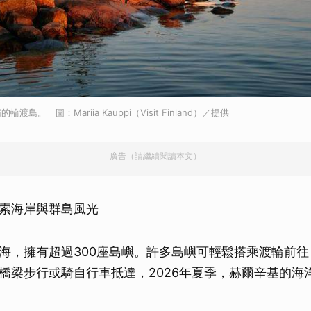
島。 圖：Mariia Kauppi（Visit Finland）／提供
廣告（請繼續閱讀本文）
索海岸與群島風光
海，擁有超過300座島嶼。許多島嶼可輕鬆搭乘渡輪前
橋梁步行或騎自行車抵達，2026年夏季，赫爾辛基的海