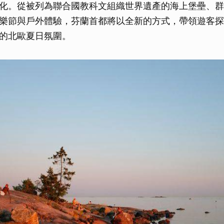
化。從被列為聯合國教科文組織世界遺產的海上堡壘、群
樂節與戶外體驗，芬蘭首都將以全新的方式，帶領遊客探
的北歐夏日氛圍。