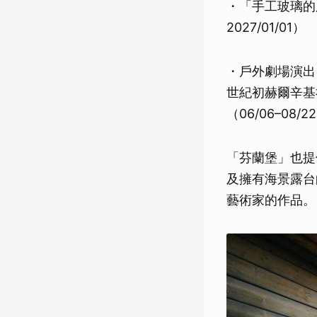
・「手工玻璃的魔力」
2027/01/01）
・戶外劇場演出《Wh
世紀初赫爾辛基
（06/06–08/2
「芬蘭堡」也提供令
及擁有海景露台的
藝術家的作品。