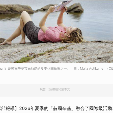
aari）是赫爾辛基市民熱愛的夏季休閒島嶼之一。 圖：Maija Astikainen（City o
廣告（請繼續閱讀本文）
輯部報導】2026年夏季的「赫爾辛基」融合了國際級活