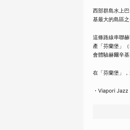
西部群島水上巴士
基最大的島區之
這條路線串聯赫
產「芬蘭堡」（S
會體驗赫爾辛基
在「芬蘭堡」，
・Viapori Jaz