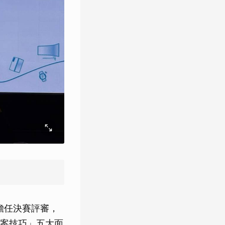
家擔任決賽評審，
案技巧」五大面