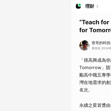
理財
“Teach 
for Tomo
壹哥的科技
發布於 2024
「很高興成為你的
Tomorro
勵高中職五專學
灣在地需求的創
名次。
永續之星首獎由