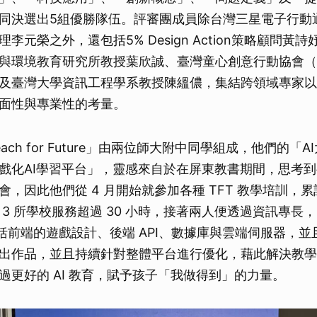
同決選出5組優勝隊伍。評審團成員除台灣三星電子行動
李元榮之外，還包括5% Design Action策略顧問黃
與環境教育研究所教授葉欣誠、臺灣童心創意行動協會（D
及臺灣大學資訊工程學系教授陳縕儂，集結跨領域專家以
面性與專業性的考量。
ach for Future」由兩位師大附中同學組成，他們的「
戲化AI學習平台」，靈感來自於在屏東教書期間，思考
，因此他們從 4 月開始就參加各種 TFT 教學培訓，累計
3 所學校服務超過 30 小時，接著兩人便透過資訊專長，開
”，包括前端的遊戲設計、後端 API、數據庫與雲端伺服器，
出作品，並且持續針對整體平台進行優化，藉此解決教學
過更好的 AI 教育，賦予孩子「我做得到」的力量。