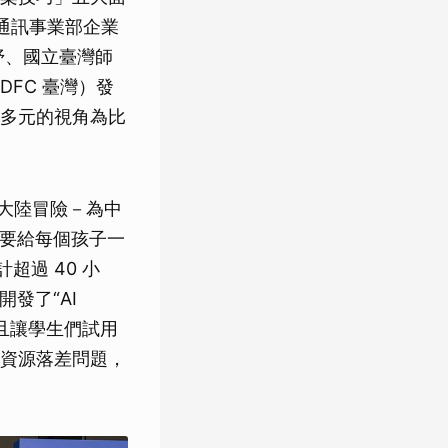
通訊事業部企業
詩妤、國立臺灣師
FC 臺灣）發
多元的視角為比
AI大陸冒險－為中
到要給每個孩子一
超過 40 小
發了“AI
並且讓學生們試用
資源落差問題，