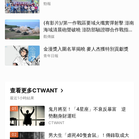
勁報
(有影片)/第一作戰區要域火殲實彈射擊 澎南
海域清晨砲聲破曉 澎防部驗證聯合作戰指管
效能
觀傳媒
金漫獎入圍名單揭曉 麥人杰獲特別貢獻獎
青年日報
查看更多CTWANT
最近1小時結果
01
鬼月將至！「4星座」不衰反暴富 逆
勢翻身財運旺
CTWANT
02
男大生「虐死40隻倉鼠」！傳錄取成大