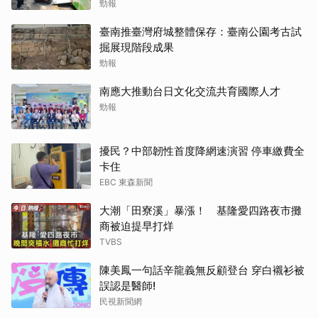
勁報
臺南推臺灣府城整體保存：臺南公園考古試
掘展現階段成果
勁報
南應大推動台日文化交流共育國際人才
勁報
擾民？中部韌性首度降網速演習 停車繳費全
卡住
EBC 東森新聞
大潮「田寮溪」暴漲！ 基隆愛四路夜市攤
商被迫提早打烊
TVBS
陳美鳳一句話辛龍義無反顧登台 穿白襯衫被
誤認是醫師!
民視新聞網