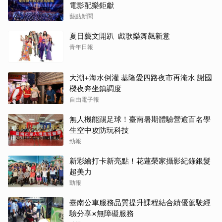
電影配樂鉅獻
藝點新聞
夏日藝文開趴 戲歌樂舞飆新意
青年日報
大潮+海水倒灌 基隆愛四路夜市再淹水 謝國
樑夜奔坐鎮調度
自由電子報
無人機能踢足球！臺南暑期體驗營逾百名學
生空中攻防玩科技
勁報
新彩繪打卡新亮點！花蓮榮家攝影紀錄銀髮
超美力
勁報
臺南公車服務品質提升課程結合績優駕駛經
驗分享×無障礙服務