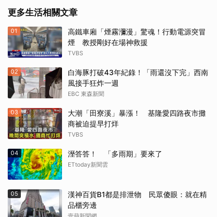
更多生活相關文章
01
高鐵車廂「煙霧瀰漫」驚魂！行動電源突冒
煙 教授剛好在場神救援
TVBS
02
白海豚打破43年紀錄！「雨還沒下完」西南
風接手狂炸一週
EBC 東森新聞
03
大潮「田寮溪」暴漲！ 基隆愛四路夜市攤
商被迫提早打烊
TVBS
04
溼答答！ 「多雨期」要來了
ETtoday新聞雲
05
漢神百貨B1都是排泄物 民眾傻眼：就在精
品櫃旁邊
壹蘋新聞網