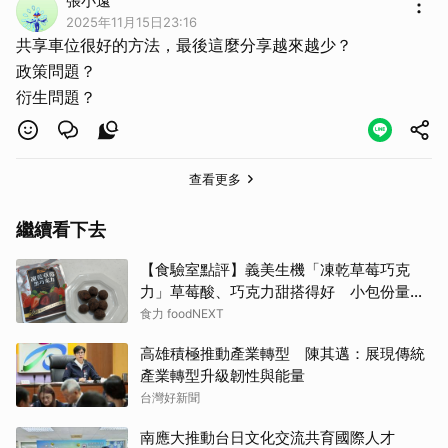
張小遠
2025年11月15日23:16
共享車位很好的方法，最後這麼分享越來越少？
政策問題？
衍生問題？
查看更多
繼續看下去
【食驗室點評】義美生機「凍乾草莓巧克
力」草莓酸、巧克力甜搭得好 小包份量能
否撐起價格成考驗
食力 foodNEXT
高雄積極推動產業轉型 陳其邁：展現傳統
產業轉型升級韌性與能量
台灣好新聞
南應大推動台日文化交流共育國際人才