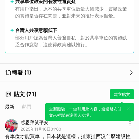
共享車位政策的有效性遭質疑
有用戶指出，原本的共享車位數量大幅減少，質疑政策
的實施是否存在問題，並對未來的推行表示擔憂。
台灣人共享意願低下
部分用戶認為台灣人普遍自私，對於共享車位的實施缺
乏合作意願，這使得政策難以推行。
取消
轉發 (1)
貼文 (71)
建立貼文
最新
熱門
全新體驗！一鍵引用此內容，透過發布貼
文來輕鬆表達個人立場。
感恩拜就平安
2025年11月16日01:00
有車位才能買車 ，日本就是這樣，扯東扯西沒什麼建設性