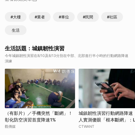
#大樓
#業者
#車位
#民間
#社區
生活
生活話題：城鎮韌性演習
今年城鎮韌性演習在8/10及8/13分別在中部、北部進行半小時的行動網路降速
演練
（有影片）／手機突然「斷網」！
城鎮韌性演習行動網路降速
彰化防空演習首度降速1%
人實測傻眼「根本斷網」：LI
不能傳
觀傳媒
CTWANT