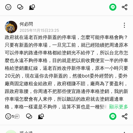
何必問
2025年11月15日23:25
政府就在逼老百姓停新蓋的停車場，怎麼可能停車格會夠？
只要有新蓋的停車場，一旦完工前，就已經陸續把周邊原本
可以停車的路邊停車格都給塗銷光不給停了，所以台北市怎
麼也永遠不夠停車格，目的就是把以前收費便宜一半的停車
格給塗銷畫紅線，逼老百姓改停新停車場，原本一小時只要
20元的，現在逼你去停新蓋的，然後bot委外經營的，委外
廠商固定繳租金給政府，政府穩賺不賠，廠商為了要盈利，
跟政府靠腰，你周邊不把那些便宜路邊停車格塗銷，我的新
停車場怎麼會有人來停，所以聽話的政府就去塗銷週邊車
格，車格一樣還是不夠停，這算不算也是一種變相的官商勾
顯示更多
結？而且都不需要檢討的。
1
設這種共享的有點腦殘