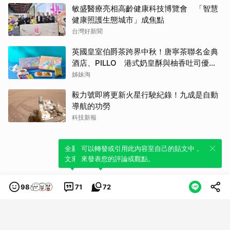
敏盛醫療亮相高齡健康科技博覽會 「智慧
健康照護生態城市」成焦點
台灣好新聞
英國皇室伯爵茶跨界中秋！唐寧茶聯名金典
酒店、PILLO 港式奶皇酥與柚香吐司優雅
登場
姊妹淘
毅力號即將更新火星行駛紀錄！九成是自動
導航的功勞
科技新報
全新體驗！一鍵引用此內容，透過發布貼
可以轉發或引用此內容至自己的貼文中，
文來輕鬆表達個人立場。
來發表您的評論或觀點。
98
71
72
類別
服務條款
隱私權政策
服務聲明