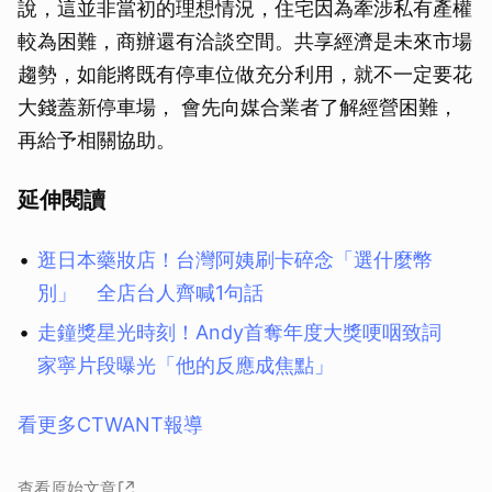
說，這並非當初的理想情況，住宅因為牽涉私有產權
較為困難，商辦還有洽談空間。共享經濟是未來市場
趨勢，如能將既有停車位做充分利用，就不一定要花
大錢蓋新停車場， 會先向媒合業者了解經營困難，
再給予相關協助。
延伸閱讀
逛日本藥妝店！台灣阿姨刷卡碎念「選什麼幣
別」 全店台人齊喊1句話
走鐘獎星光時刻！Andy首奪年度大獎哽咽致詞
家寧片段曝光「他的反應成焦點」
看更多CTWANT報導
查看原始文章