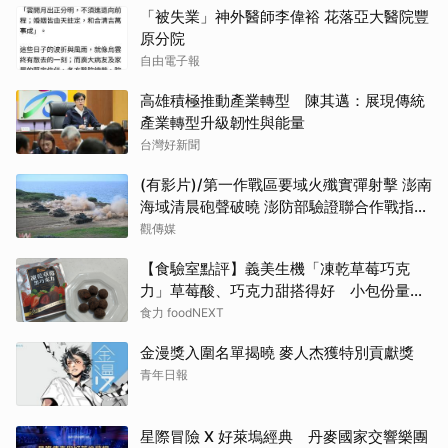
「被失業」神外醫師李偉裕 花落亞大醫院豐
原分院
自由電子報
高雄積極推動產業轉型 陳其邁：展現傳統
產業轉型升級韌性與能量
台灣好新聞
(有影片)/第一作戰區要域火殲實彈射擊 澎南
海域清晨砲聲破曉 澎防部驗證聯合作戰指管
效能
觀傳媒
【食驗室點評】義美生機「凍乾草莓巧克
力」草莓酸、巧克力甜搭得好 小包份量能
否撐起價格成考驗
食力 foodNEXT
金漫獎入圍名單揭曉 麥人杰獲特別貢獻獎
青年日報
星際冒險 X 好萊塢經典 丹麥國家交響樂團