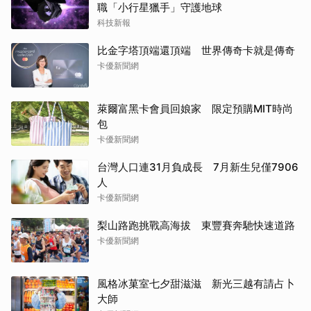
職「小行星獵手」守護地球
科技新報
比金字塔頂端還頂端 世界傳奇卡就是傳奇
卡優新聞網
萊爾富黑卡會員回娘家 限定預購MIT時尚
包
卡優新聞網
台灣人口連31月負成長 7月新生兒僅7906
人
卡優新聞網
梨山路跑挑戰高海拔 東豐賽奔馳快速道路
卡優新聞網
風格冰菓室七夕甜滋滋 新光三越有請占卜
大師