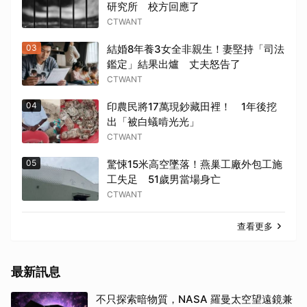
研究所 校方回應了
CTWANT
03
結婚8年養3女全非親生！妻堅持「司法
鑑定」結果出爐 丈夫怒告了
CTWANT
04
印農民將17萬現鈔藏田裡！ 1年後挖
出「被白蟻啃光光」
CTWANT
05
驚悚15米高空墜落！燕巢工廠外包工施
工失足 51歲男當場身亡
CTWANT
查看更多
最新訊息
不只探索暗物質，NASA 羅曼太空望遠鏡兼