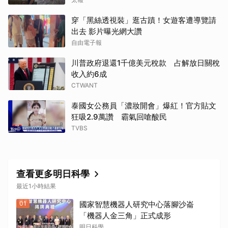
穿「黑絲透視裝」逛古蹟！女遊客遭導覽請
出去 影片曝光網大讚
自由電子報
川普政府退還1千億美元稅款 占解放日關稅
收入約6成
CTWANT
泰國女公務員「濃妝開會」爆紅！官方貼文
狂吸2.9萬讚 霸氣回嗆酸民
TVBS
查看更多明日科學
最近1小時結果
01
國家智慧機器人研究中心落腳沙崙
「機器人金三角」正式成形
明日科學