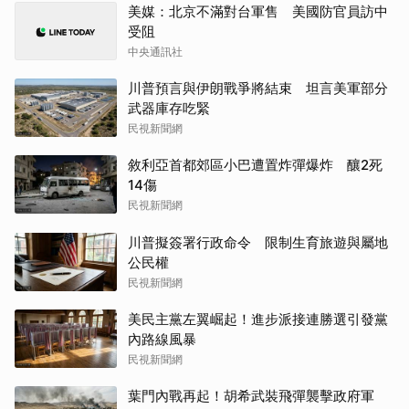
美媒：北京不滿對台軍售 美國防官員訪中
受阻
中央通訊社
川普預言與伊朗戰爭將結束 坦言美軍部分
武器庫存吃緊
民視新聞網
敘利亞首都郊區小巴遭置炸彈爆炸 釀2死
14傷
民視新聞網
川普擬簽署行政命令 限制生育旅遊與屬地
公民權
民視新聞網
美民主黨左翼崛起！進步派接連勝選引發黨
內路線風暴
民視新聞網
葉門內戰再起！胡希武裝飛彈襲擊政府軍