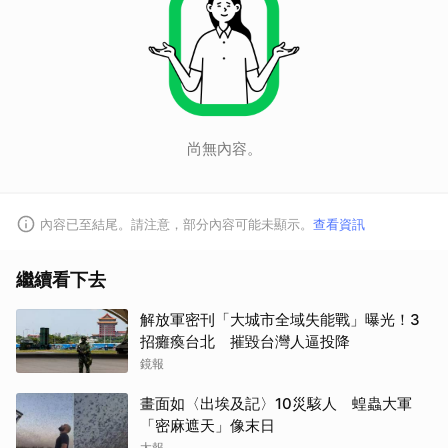
取消
尚無內容。
內容已至結尾。請注意，部分內容可能未顯示。
查看資訊
繼續看下去
解放軍密刊「大城市全域失能戰」曝光！3
招癱瘓台北 摧毀台灣人逼投降
鏡報
畫面如〈出埃及記〉10災駭人 蝗蟲大軍
「密麻遮天」像末日
太報