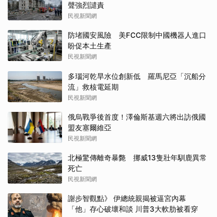
聲強烈譴責
民視新聞網
防堵國安風險 美FCC限制中國機器人進口
盼促本土生產
民視新聞網
多瑙河乾旱水位創新低 羅馬尼亞「沉船分
流」救核電延期
民視新聞網
俄烏戰爭後首度！澤倫斯基週六將出訪俄國
盟友塞爾維亞
民視新聞網
北極驚傳離奇暴斃 挪威13隻壯年馴鹿異常
死亡
民視新聞網
謝步智觀點》 伊總統親揭被逼宮內幕
「他」存心破壞和談 川普3大軟肋被看穿