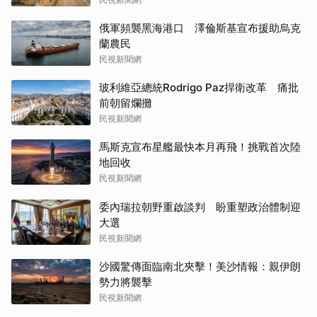
俄軍頻襲黑海港口 澤倫斯基宣布援助烏克
蘭農民
民視新聞網
玻利維亞總統Rodrigo Paz捍衛改革 痛批
前朝留爛攤
民視新聞網
馬斯克宣布星艦最快本月再飛！挑戰首次陸
地回收
民視新聞網
委內瑞拉朝野重啟談判 盼重塑政治體制迎
大選
民視新聞網
沙國驚傳面臨南北夾擊！美沙情報：親伊朗
勢力將襲擊
民視新聞網