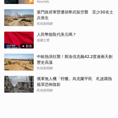
Newtalk
葉門政府軍營遭胡希武裝空襲 至少30名士
兵喪生
民視新聞網
人民幣能取代美元嗎？
德國之聲
影音
中歐熱浪狂襲！斯洛伐克飆42.2度連兩天創
歷史高溫
民視新聞網
俄軍無人機「狩獵」烏克蘭平民 札波羅熱
籠罩恐怖陰影
民視新聞網