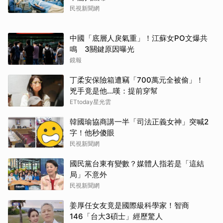
民視新聞網
中國「底層人戾氣重」！江蘇女PO文爆共
鳴 3關鍵原因曝光
鏡報
丁柔安保險箱遭竊「700萬元全被偷」！
兇手竟是他...嘆：提前穿幫
ETtoday星光雲
韓國瑜協商講一半「司法正義女神」突喊2
字！他秒傻眼
民視新聞網
國民黨台東有變數？媒體人指若是「這結
局」不意外
民視新聞網
姜厚任女友竟是國際級科學家！智商
146「台大3碩士」經歷驚人