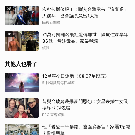
05
宏都拉斯傻眼了！斷交台灣竟害「這產業」
大崩盤 國會議長急出1大招
民視新聞網
06
71萬訂閱知名網紅驚傳離世！陳屍住家享年
36歲 昔涉毒品、家暴爭議
鏡報
其他人也看了
12星座今日運勢〈08.07星期五〉
科技紫微網每日星座
昔與台玻總裁爆豪門恩怨！女星未婚生女又
捲詐欺 現況曝
EBC 東森娛樂
他「愛愛一半暴斃」遭強摘器官！家屬1招喊
卡驚揭黑幕