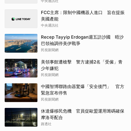
中央通訊社
FCC主席：限制中國機器人進口 旨在提振
美國產能
中央通訊社
Recep Tayyip Erdogan週五訪沙國 晤沙
巴領袖調停美伊戰爭
民視新聞網
美領事館遭槍擊 警方逮捕2名「受僱」青
少年嫌犯
民視新聞網
中國智博聯路由器驚爆「安全後門」 官方
緊急宣布停售
民視新聞網
休達爆移民危機 官員促歐盟運用籌碼確保
摩洛哥配合
路透社