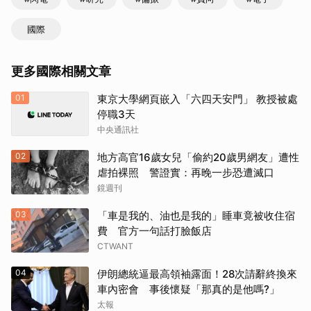
國際
更多國際相關文章
01
東京大學網頁嵌入「六四天安門」 教授被處
停職3天
中央通訊社
02
地方高官16歲女兒「偷約20歲男網友」遭性
虐拍裸照 警證實：再晚一步恐遭滅口
鏡週刊
03
「車是我的、油也是我的」睡車竟被收住宿
費 官方一句話打臉飯店
CTWANT
04
伊朗總統逼最高領袖露面！28次請辭終換來
車內密會 事後懷疑「那真的是他嗎?」
太報