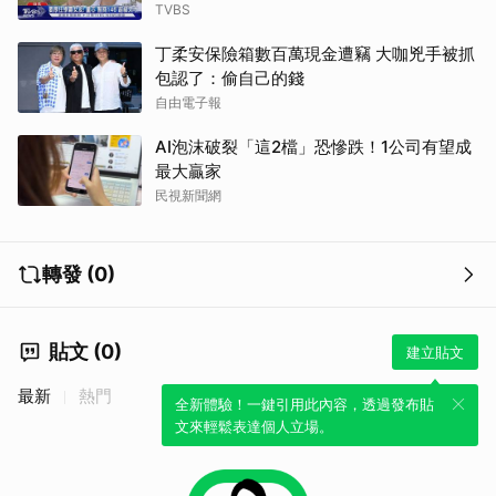
TVBS
丁柔安保險箱數百萬現金遭竊 大咖兇手被抓
包認了：偷自己的錢
自由電子報
AI泡沫破裂「這2檔」恐慘跌！1公司有望成
最大贏家
民視新聞網
轉發 (0)
貼文 (0)
建立貼文
最新
熱門
全新體驗！一鍵引用此內容，透過發布貼
文來輕鬆表達個人立場。