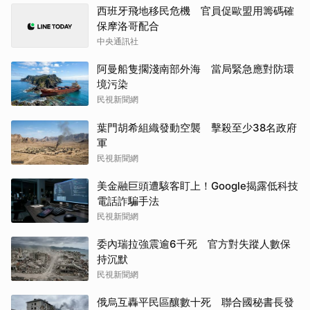
西班牙飛地移民危機 官員促歐盟用籌碼確
保摩洛哥配合
中央通訊社
阿曼船隻擱淺南部外海 當局緊急應對防環
境污染
民視新聞網
葉門胡希組織發動空襲 擊殺至少38名政府
軍
民視新聞網
美金融巨頭遭駭客盯上！Google揭露低科技
電話詐騙手法
民視新聞網
委內瑞拉強震逾6千死 官方對失蹤人數保
持沉默
民視新聞網
俄烏互轟平民區釀數十死 聯合國秘書長發