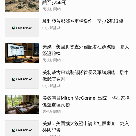
釀至少58死
民視新聞網
敘利亞首都郊區車輛爆炸 至少2死13傷
中央通訊社
美媒：美國將審查外國記者社群媒體 擴大
簽證篩檢
民視新聞網
美制裁古巴武裝部隊首長及軍購網絡 駐中
俄武官在列
中央通訊社
美參議員Mitch McConnell出院 將在家復
健並處理政務
民視新聞網
美媒：美國擴大簽證申請者社群審查 納入
外國記者