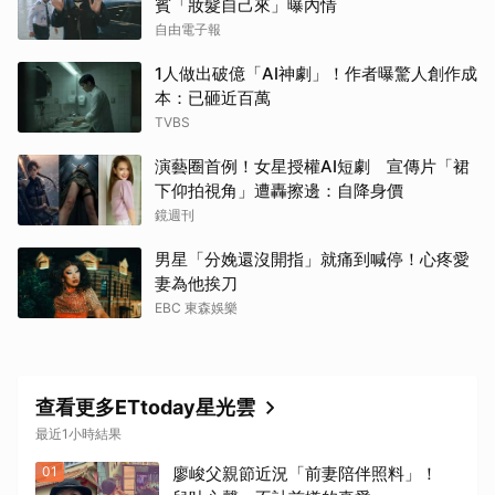
賓「妝髮自己來」曝內情
自由電子報
1人做出破億「AI神劇」！作者曝驚人創作成
本：已砸近百萬
TVBS
演藝圈首例！女星授權AI短劇 宣傳片「裙
下仰拍視角」遭轟擦邊：自降身價
鏡週刊
男星「分娩還沒開指」就痛到喊停！心疼愛
妻為他挨刀
EBC 東森娛樂
查看更多ETtoday星光雲
最近1小時結果
01
廖峻父親節近況「前妻陪伴照料」！