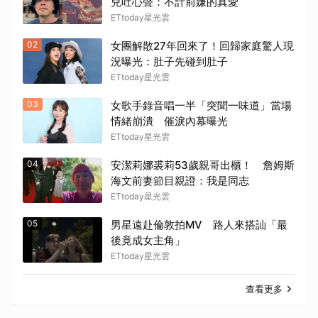
兒吐心聲：不計前嫌的真愛
ETtoday星光雲
02
女團解散27年回來了！回歸家庭驚人現
況曝光：肚子先碰到肚子
ETtoday星光雲
03
女歌手錄音唱一半「突聞一味道」當場
情緒崩潰 催淚內幕曝光
ETtoday星光雲
04
安潔莉娜裘莉53歲親哥出櫃！ 詹姆斯
海文前妻節目親證：我是同志
ETtoday星光雲
05
男星遠赴倫敦拍MV 路人來搭訕「最
後竟成女主角」
ETtoday星光雲
查看更多