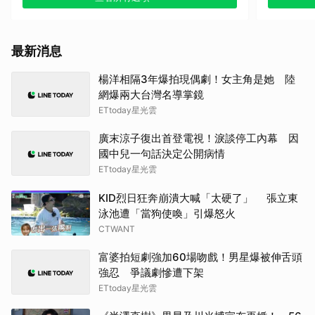
山下
王楚
最新消息
金宣
楊洋相隔3年爆拍現偶劇！女主角是她 陸
網爆兩大台灣名導掌鏡
戶田
ETtoday星光雲
山姆
廣末涼子復出首登電視！淚談停工內幕 因
國中兒一句話決定公開病情
田曦
ETtoday星光雲
KID烈日狂奔崩潰大喊「太硬了」 張立東
楊洋
泳池遭「當狗使喚」引爆怒火
CTWANT
千黛
富婆拍短劇強加60場吻戲！男星爆被伸舌頭
蘇志
強忍 爭議劇慘遭下架
ETtoday星光雲
柳樂