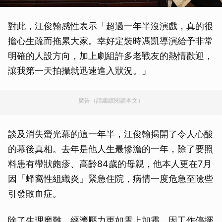
對此，江俊翰感性表示「超過一年半沒演戲，真的很
擔心生疏而拖累大家。幸好定裝時馮凱導演給予非常
明確的人設方向，加上劇組許多老戰友的熱情歡迎，
讓我第一天拍攝就迅速進入狀況。」
廣告（請繼續閱讀本文）
談及消失螢光幕的這一年半，江俊翰揭開了令人心酸
的幕後真相。去年是他人生最慘澹的一年，除了要照
料患有帶狀皰疹、高齡84歲的母親，他本人更在7月
因「蜂窩性組織炎」緊急住院，病情一度危急至險些
引發敗血症。
除了生理磨難，經濟壓力更如雪上加霜。因工作停擺