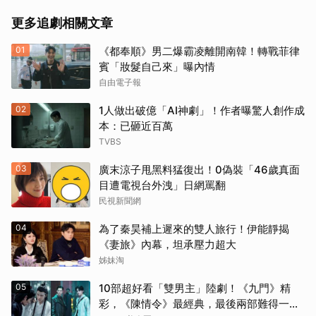
更多追劇相關文章
01
《都奉順》男二爆霸凌離開南韓！轉戰菲律
賓「妝髮自己來」曝內情
自由電子報
02
1人做出破億「AI神劇」！作者曝驚人創作成
本：已砸近百萬
TVBS
03
廣末涼子甩黑料猛復出！0偽裝「46歲真面
目遭電視台外洩」日網罵翻
民視新聞網
04
為了秦昊補上遲來的雙人旅行！伊能靜揭
《妻旅》內幕，坦承壓力超大
姊妹淘
05
10部超好看「雙男主」陸劇！《九門》精
彩，《陳情令》最經典，最後兩部難得一面