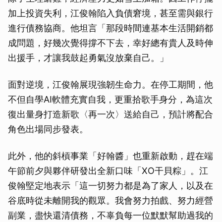
加上投資失利，江俊翰陷入負債窘境，甚至需與銀行
進行債務協商。他坦言「那段時間連基本生活開銷都
成問題，好幾次覺得撐不下去，幸好總有貴人及時伸
出援手，才讓我鼓起勇氣沒放棄自己。」
面對逆境，江俊翰展現強韌生命力。在停工期間，他
不但自學AI軟體充實自我，更重拾歌手身分，為這次
復出量身打造新歌〈再一次〉送給自己，預計將配合
角色出場同步發表。
此外，他的斜槓事業「好翰醬」也重新啟動，趕在端
午節前夕與夥伴研發出全新口味「XO干貝粽」。江
俊翰堅定地表示「這一切努力都是為了家人，以及在
谷底時從未離開我的觀眾。我會努力拍戲、努力經營
副業，盡快還清債務，不辜負每一位默默幫助過我的