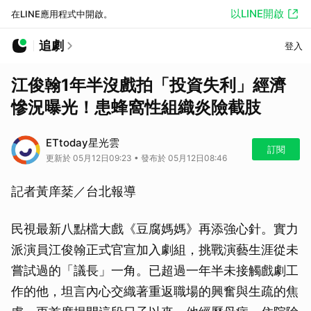
以LINE開啟
在LINE應用程式中開啟。
追劇
登入
江俊翰1年半沒戲拍「投資失利」經濟
慘況曝光！患蜂窩性組織炎險截肢
ETtoday星光雲
訂閱
更新於 05月12日09:23 • 發布於 05月12日08:46
記者黃庠棻／台北報導
民視最新八點檔大戲《豆腐媽媽》再添強心針。實力
派演員江俊翰正式官宣加入劇組，挑戰演藝生涯從未
嘗試過的「議長」一角。已超過一年半未接觸戲劇工
作的他，坦言內心交織著重返職場的興奮與生疏的焦