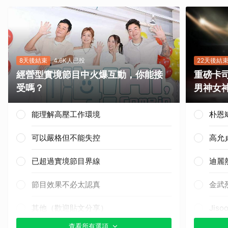
8天後結束
4.6K人已投
22天後結
經營型實境節目中火爆互動，你能接
重磅卡司
受嗎？
男神女
能理解高壓工作環境
朴恩
可以嚴格但不能失控
高允
已超過實境節目界線
迪麗
節目效果不必太認真
金武
其他（歡迎貼文分享）
Jis
查看所有選項