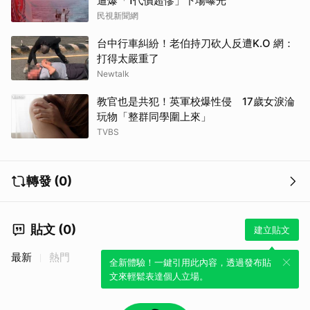
遭爆「1代價超慘」下場曝光
民視新聞網
台中行車糾紛！老伯持刀砍人反遭K.O 網：
打得太嚴重了
Newtalk
教官也是共犯！英軍校爆性侵 17歲女淚淪
玩物「整群同學圍上來」
TVBS
轉發 (0)
貼文 (0)
建立貼文
最新
熱門
全新體驗！一鍵引用此內容，透過發布貼
文來輕鬆表達個人立場。