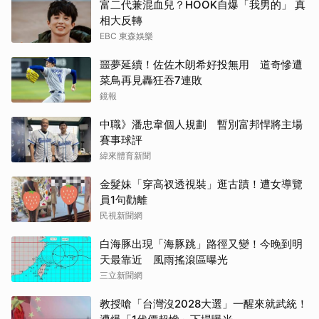
富二代兼混血兒？HOOK自爆「我男的」 真
相大反轉
EBC 東森娛樂
噩夢延續！佐佐木朗希好投無用 道奇慘遭
菜鳥再見轟狂吞7連敗
鏡報
中職》潘忠韋個人規劃 暫別富邦悍將主場
賽事球評
緯來體育新聞
金髮妹「穿高衩透視裝」逛古蹟！遭女導覽
員1句勸離
民視新聞網
白海豚出現「海豚跳」路徑又變！今晚到明
天最靠近 風雨搖滾區曝光
三立新聞網
教授嗆「台灣沒2028大選」一醒來就武統！