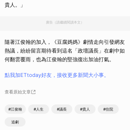
貴人。」
廣告（請繼續閱讀本文）
隨著江俊翰的加入，《豆腐媽媽》劇情走向引發網友
熱議，紛紛留言期待看到這名「政壇議長」在劇中如
何翻雲覆雨，也為江俊翰的堅強復出加油打氣。
點我加ETtoday好友，接收更多新聞大小事。
查看原始文章
#江俊翰
#人生
#議長
#貴人
#住院
追劇