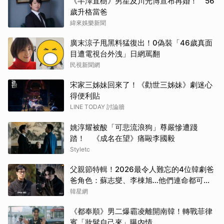
《半澤直樹》男星及川光博宣布再婚！ 56
許楠
歲升格當爸
緯來娛樂新聞
張凌
廣末涼子甩黑料猛復出！0偽裝「46歲真面
目遭電視台外洩」日網罵翻
小栗
民視新聞網
申惠
宋家三姊妹回來了！《勸世三姊妹》劇迷心
得便利貼
邊佑
LINE TODAY 討論牆
徐仁
姚淳耀被酸「可悲流浪狗」尊嚴慘遭踐
踏！ 《成名在望》痛毆李國毅
傑瑞
Styletc
父親節特輯！2026最令人難忘的4位韓劇爸
朴海
爸角色：蘇志燮、李棟旭...他們連命都可以
不要
韓星網
湯姆
《都奉順》男二爆霸凌離開南韓！轉戰菲律
白鹿
賓「妝髮自己來」曝內情