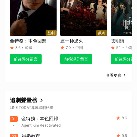
戲劇
戲劇
金特務：本色回歸
這一秒過火
聰明鎮
8.6
•
韓國
7.0
•
中國
5.1
•
台灣
前往評分留言
前往評分留言
前往評分留
查看更多
追劇聲量榜
LINE TODAY專屬追劇榜單
金特務：本色回歸
8.6
01
-
Agent Kim Reactivated
鐵拳教育
9.5
02