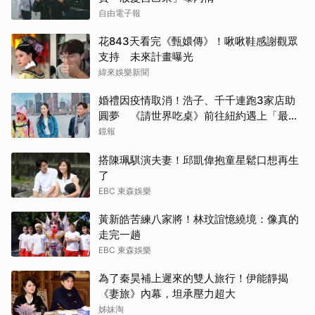
自由電子報
Rai
花843天看完《甄嬛傳》！啾啾鞋感謝觀眾
林智
支持 未來計畫曝光
緯來娛樂新聞
生田
婚禮因疫情取消！浩子、千千連跑3家店助
圓夢 《請世界吃桌》前往紐約遇上「最多
李星
限制」
鏡報
金高
搭陳珮騏演夫妻！邱凱偉抱童星鬆口想再生
了
其他
EBC 東森娛樂
IU
黃新皓苦練八家將！林玟誼憶繞境：像真的
走完一趟
EBC 東森娛樂
為了秦昊補上遲來的雙人旅行！伊能靜揭
《妻旅》內幕，坦承壓力超大
姊妹淘