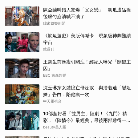
陳亞蘭叫錯人驚爆「父女戀」 胡瓜遭猛撞
後腦勺崩潰喊不演了
緯來娛樂新聞
《魷魚遊戲》美版傳喊卡 現象級神劇難續
宇宙
鏡週刊
王凱生前暴瘦引關注！經紀人曝光「關鍵主
因」
EBC 東森娛樂
沈玉琳穿女裝憶亡母泛淚 與潘若迪「變姐
妹」告白：陪他瘋一次
中天電視台
10部超好看「雙男主」陸劇！《九門》精
彩，《陳情令》最經典，最後兩部難得一面
倒好評
beauty美人圈