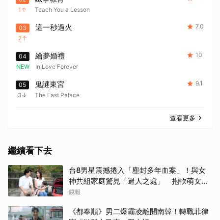
1
Teach You a Lesson
這一秒過火
7.0
03
2
繪夢婚禮
10
04
NEW
In Love Forever
鬼謎東宮
9.1
05
3
The East Palace
查看更多
繼續看下去
台8男星震撼捲入「塵封多年血案」！與女
神共組家庭驚見「過人之處」 抱軟萌女娃
動念再拚一胎
鏡報
《都奉順》男二爆霸凌離開南韓！轉戰菲律