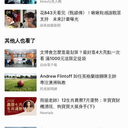
倒好評
beauty美人圈
06
花843天看完《甄嬛傳》！啾啾鞋感謝觀眾
支持 未來計畫曝光
緯來娛樂新聞
其他人也看了
文博會怎麼逛最划算？最好逛4大亮點一次
看 滿1000元送限定提袋
自由電子報
Andrew Flintoff 卸任英格蘭雄獅隊主帥
專注澳洲執教
民視新聞網
雨揚老師》12生肖農曆7月運勢：羊寶寶財
機湧現、狗寶寶大展身手(下)
Newtalk