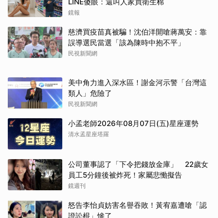
LINE傻眼：還叫人家買衛生棉
鏡報
慈濟買疫苗真被騙！沈伯洋開嗆蔣萬安：靠
誤導選民當選「該為陳時中抱不平」
民視新聞網
美中角力進入深水區！謝金河示警「台灣這
類人」危險了
民視新聞網
小孟老師2026年08月07日(五)星座運勢
清水孟星座塔羅
公司董事認了「下令把錢放金庫」 22歲女
員工5分鐘後被炸死！家屬悲慟擬告
鏡週刊
怒告李怡貞妨害名譽吞敗！黃宥嘉遭嗆「認
證訟棍」慘了