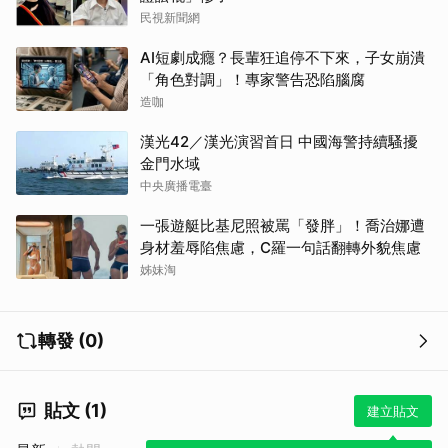
民視新聞網
AI短劇成癮？長輩狂追停不下來，子女崩潰
「角色對調」！專家警告恐陷腦腐
造咖
漢光42／漢光演習首日 中國海警持續騷擾
金門水域
中央廣播電臺
一張遊艇比基尼照被罵「發胖」！喬治娜遭
身材羞辱陷焦慮，C羅一句話翻轉外貌焦慮
姊妹淘
轉發 (0)
貼文 (1)
建立貼文