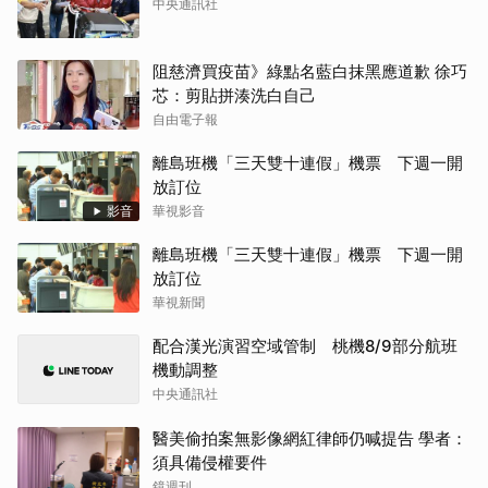
中央通訊社
阻慈濟買疫苗》綠點名藍白抹黑應道歉 徐巧
芯：剪貼拼湊洗白自己
自由電子報
離島班機「三天雙十連假」機票 下週一開
放訂位
影音
華視影音
離島班機「三天雙十連假」機票 下週一開
放訂位
華視新聞
配合漢光演習空域管制 桃機8/9部分航班
機動調整
中央通訊社
醫美偷拍案無影像網紅律師仍喊提告 學者：
須具備侵權要件
鏡週刊