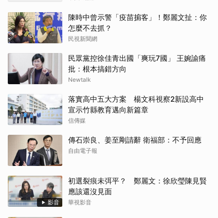
陳時中曾示警「疫苗掮客」！鄭麗文扯：你
怎麼不去抓？
民視新聞網
民眾黨控徐佳青出國「爽玩7國」 王婉諭痛
批：根本搞錯方向
Newtalk
落實高中五大方案 楊文科視察2新設高中
宣示竹縣教育邁向新篇章
信傳媒
傳石崇良、姜至剛請辭 衛福部：不予回應
自由電子報
初選裂痕未弭平？ 鄭麗文：徐欣瑩陳見賢
應該還沒見面
影音
華視影音