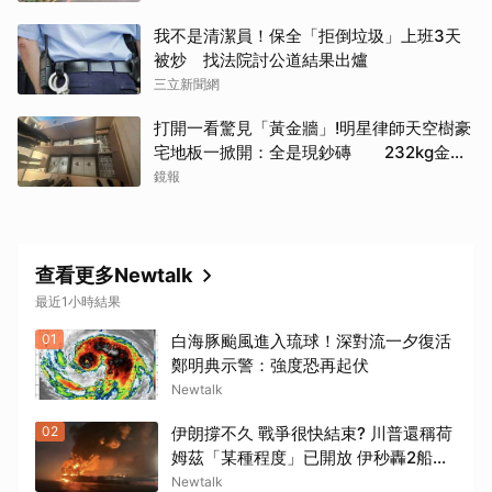
取消
我不是清潔員！保全「拒倒垃圾」上班3天
被炒 找法院討公道結果出爐
三立新聞網
打開一看驚見「黃金牆」!明星律師天空樹豪
宅地板一掀開：全是現鈔磚 232kg金山
震撼影像曝
鏡報
查看更多Newtalk
最近1小時結果
01
白海豚颱風進入琉球！深對流一夕復活
鄭明典示警：強度恐再起伏
Newtalk
02
伊朗撐不久 戰爭很快結束? 川普還稱荷
姆茲「某種程度」已開放 伊秒轟2船打
臉
Newtalk