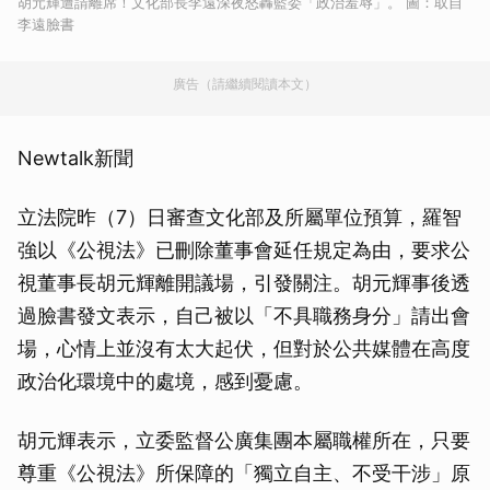
胡元輝遭請離席！文化部長李遠深夜怒轟藍委「政治羞辱」。 圖：取自
李遠臉書
廣告（請繼續閱讀本文）
Newtalk新聞
立法院昨（7）日審查文化部及所屬單位預算，羅智
強以《公視法》已刪除董事會延任規定為由，要求公
視董事長胡元輝離開議場，引發關注。胡元輝事後透
過臉書發文表示，自己被以「不具職務身分」請出會
場，心情上並沒有太大起伏，但對於公共媒體在高度
政治化環境中的處境，感到憂慮。
胡元輝表示，立委監督公廣集團本屬職權所在，只要
尊重《公視法》所保障的「獨立自主、不受干涉」原