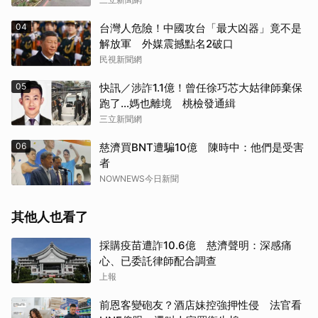
04
台灣人危險！中國攻台「最大凶器」竟不是
解放軍 外媒震撼點名2破口
民視新聞網
05
快訊／涉詐1.1億！曾任徐巧芯大姑律師棄保
跑了…媽也離境 桃檢發通緝
三立新聞網
06
慈濟買BNT遭騙10億 陳時中：他們是受害
者
NOWNEWS今日新聞
其他人也看了
採購疫苗遭詐10.6億 慈濟聲明：深感痛
心、已委託律師配合調查
上報
前恩客變砲友？酒店妹控強押性侵 法官看