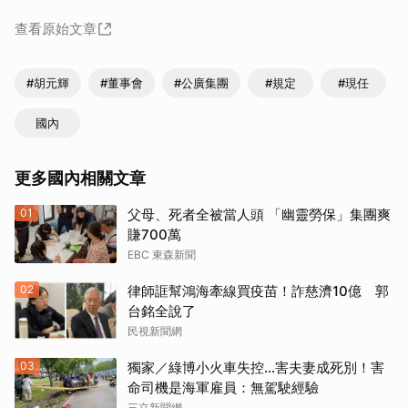
查看原始文章
#胡元輝
#董事會
#公廣集團
#規定
#現任
國內
更多國內相關文章
01
父母、死者全被當人頭 「幽靈勞保」集團爽
賺700萬
EBC 東森新聞
02
律師誆幫鴻海牽線買疫苗！詐慈濟10億 郭
台銘全說了
民視新聞網
03
獨家／綠博小火車失控…害夫妻成死別！害
命司機是海軍雇員：無駕駛經驗
三立新聞網