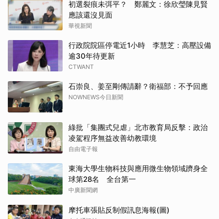
初選裂痕未弭平？ 鄭麗文：徐欣瑩陳見賢
應該還沒見面
華視新聞
行政院院區停電近1小時 李慧芝：高壓設備
逾30年待更新
CTWANT
石崇良、姜至剛傳請辭？衛福部：不予回應
NOWNEWS今日新聞
綠批「集團式兒虐」北市教育局反擊：政治
凌駕程序無益改善幼教環境
自由電子報
東海大學生物科技與應用微生物領域躋身全
球第28名 全台第一
中廣新聞網
摩托車張貼反制假訊息海報(圖)