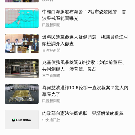
中颱白海豚發布海警！2縣市恐發陸警 首
波警戒區範圍曝光
民視新聞網
爆料民進黨參選人疑似賄選 桃議員詹江村
籲檢調介入徹查
台灣好新聞
兆基債務風暴檢調6路搜索！約談前董座、
共同創辦人 涉背信、侵占
三立新聞網
為何慈濟遭詐10.6億卻一直沒報案？驚人內
幕曝光了
民視新聞網
內政部向憲法法庭遞狀 聲請解散統促黨
中央通訊社