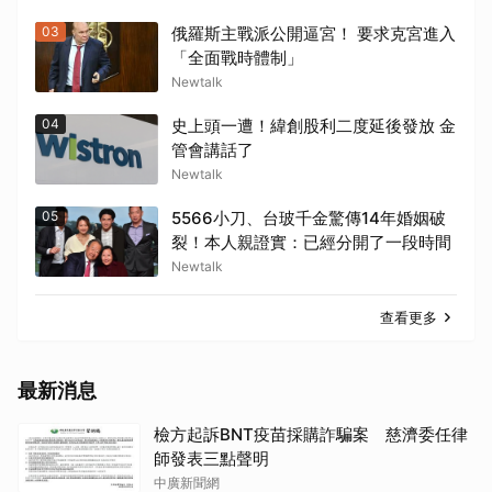
03
俄羅斯主戰派公開逼宮！ 要求克宮進入
「全面戰時體制」
Newtalk
04
史上頭一遭！緯創股利二度延後發放 金
管會講話了
Newtalk
05
5566小刀、台玻千金驚傳14年婚姻破
裂！本人親證實：已經分開了一段時間
Newtalk
查看更多
最新消息
檢方起訴BNT疫苗採購詐騙案 慈濟委任律
師發表三點聲明
中廣新聞網