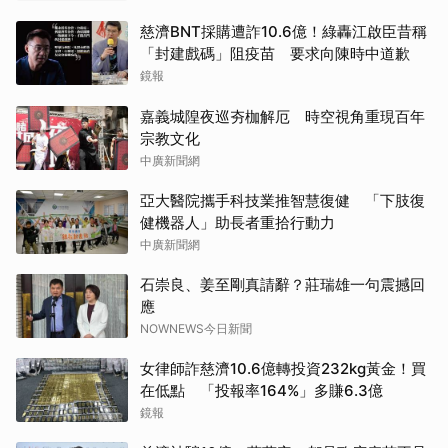
慈濟BNT採購遭詐10.6億！綠轟江啟臣昔稱
「封建戲碼」阻疫苗 要求向陳時中道歉
鏡報
嘉義城隍夜巡夯枷解厄 時空視角重現百年
宗教文化
中廣新聞網
亞大醫院攜手科技業推智慧復健 「下肢復
健機器人」助長者重拾行動力
中廣新聞網
石崇良、姜至剛真請辭？莊瑞雄一句震撼回
應
NOWNEWS今日新聞
女律師詐慈濟10.6億轉投資232kg黃金！買
在低點 「投報率164%」多賺6.3億
鏡報