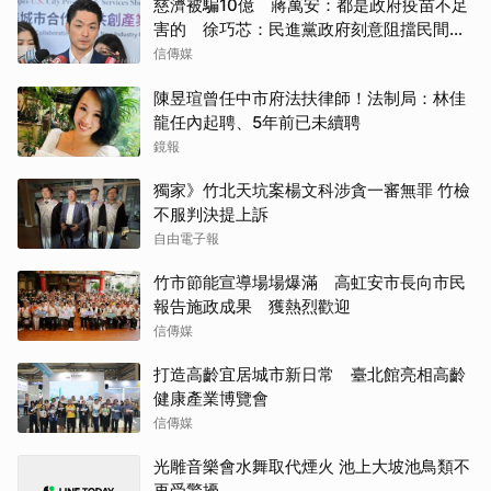
慈濟被騙10億 蔣萬安：都是政府疫苗不足
害的 徐巧芯：民進黨政府刻意阻擋民間採
購
信傳媒
陳昱瑄曾任中市府法扶律師！法制局：林佳
龍任內起聘、5年前已未續聘
鏡報
獨家》竹北天坑案楊文科涉貪一審無罪 竹檢
不服判決提上訴
自由電子報
竹市節能宣導場場爆滿 高虹安市長向市民
報告施政成果 獲熱烈歡迎
信傳媒
打造高齡宜居城市新日常 臺北館亮相高齡
健康產業博覽會
信傳媒
光雕音樂會水舞取代煙火 池上大坡池鳥類不
再受驚擾