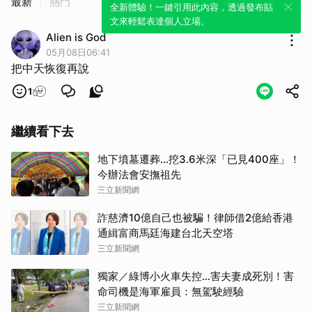
最新
熱門
全新體驗！一鍵引用此內容，透過發布貼
文來輕鬆表達個人立場。
Alien is God
05月08日06:41
把中天恢復再說
1
繼續看下去
地下墳墓遷葬…挖3.6米深「已見400座」！
今辦法會安撫祖先
三立新聞網
詐慈濟10億自己也被騙！律師借2億給香港
通緝富商馬廷海建台北天空塔
三立新聞網
獨家／綠博小火車失控…害夫妻成死別！害
命司機是海軍雇員：無駕駛經驗
三立新聞網