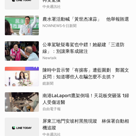
中央通訊社
農水署活動喊「黃世杰凍蒜」 他舉報賄選
NOWNEWS今日新聞
公車駕駛疑毒駕也中鏢！她籲建「三道防
線」：別讓乘客成賭注
Newtalk
陳時中昔示警「有掮客」遭藍圍剿 鄭麗文
反問：知道哪些人在騙怎麼不去抓？
鏡新聞
南港LaLaport鷹架倒塌！天花板突砸落 1婦
人受傷送醫
自由電子報
屏東三地門安坡村黑熊現蹤 林保署自動相
機追蹤
中央通訊社