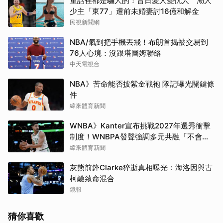
童話裡都是騙人的！昔日愛人變仇人 湖人
少主「東77」遭前未婚妻討16億和解金
民視新聞網
NBA/氣到把手機丟飛！布朗首揭被交易到
76人心境：沒跟塔圖姆聯絡
中天電視台
NBA》苦命能否披紫金戰袍 隊記曝光關鍵條
件
緯來體育新聞
WNBA》Kanter宣布挑戰2027年選秀衝擊
制度！WNBPA發聲強調多元共融「不會成
為政治棋子」
緯來體育新聞
灰熊前鋒Clarke猝逝真相曝光：海洛因與古
柯鹼致命混合
鏡報
猜你喜歡