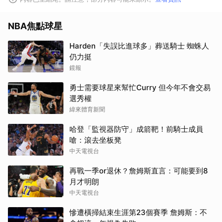
NBA焦點球星
Harden「失誤比進球多」葬送騎士 蜘蛛人
仍力挺
鏡報
勇士需要球星來幫忙Curry 但今年不會交易
選秀權
緯來體育新聞
哈登「監視器防守」成箭靶！前騎士成員
嗆：滾去坐板凳
中天電視台
再戰一季or退休？詹姆斯直言：可能要到8
月才明朗
中天電視台
慘遭橫掃結束生涯第23個賽季 詹姆斯：不