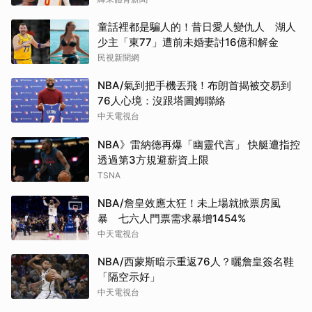
童話裡都是騙人的！昔日愛人變仇人 湖人
少主「東77」遭前未婚妻討16億和解金
民視新聞網
NBA/氣到把手機丟飛！布朗首揭被交易到
76人心境：沒跟塔圖姆聯絡
中天電視台
NBA》雷納德再爆「幽靈代言」 快艇遭指控
透過第3方規避薪資上限
TSNA
NBA/詹皇效應太狂！未上場就掀票房風
暴 七六人門票需求暴增1454%
中天電視台
NBA/西蒙斯暗示重返76人？曬詹皇簽名鞋
「隔空示好」
中天電視台