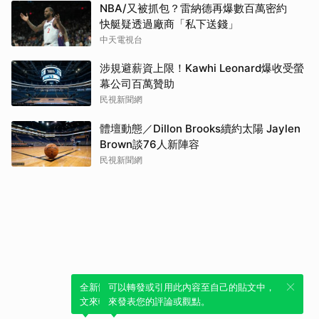
NBA/又被抓包？雷納德再爆數百萬密約
快艇疑透過廠商「私下送錢」
中天電視台
涉規避薪資上限！Kawhi Leonard爆收受螢
幕公司百萬贊助
民視新聞網
體壇動態／Dillon Brooks續約太陽 Jaylen
Brown談76人新陣容
民視新聞網
全新體驗！一鍵引用此內容，透過發布貼
可以轉發或引用此內容至自己的貼文中，
文來輕鬆表達個人立場。
來發表您的評論或觀點。