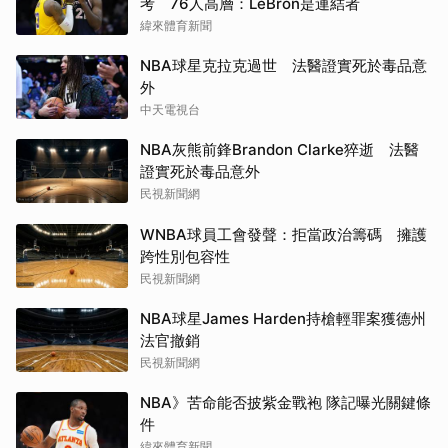
考 76人高層：LeBron是連結者
緯來體育新聞
NBA球星克拉克過世 法醫證實死於毒品意
外
中天電視台
NBA灰熊前鋒Brandon Clarke猝逝 法醫
證實死於毒品意外
民視新聞網
WNBA球員工會發聲：拒當政治籌碼 擁護
跨性別包容性
民視新聞網
NBA球星James Harden持槍輕罪案獲德州
法官撤銷
民視新聞網
NBA》苦命能否披紫金戰袍 隊記曝光關鍵條
件
緯來體育新聞