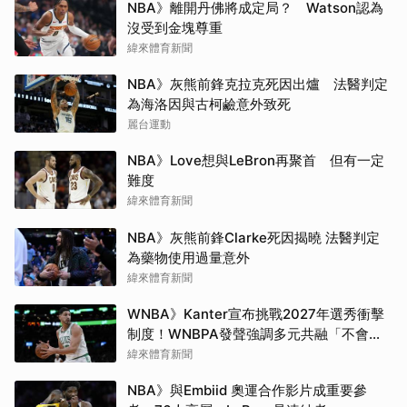
NBA》離開丹佛將成定局？ Watson認為
沒受到金塊尊重
緯來體育新聞
NBA》灰熊前鋒克拉克死因出爐 法醫判定
為海洛因與古柯鹼意外致死
麗台運動
NBA》Love想與LeBron再聚首 但有一定
難度
緯來體育新聞
NBA》灰熊前鋒Clarke死因揭曉 法醫判定
為藥物使用過量意外
緯來體育新聞
WNBA》Kanter宣布挑戰2027年選秀衝擊
制度！WNBPA發聲強調多元共融「不會成
為政治棋子」
緯來體育新聞
NBA》與Embiid 奧運合作影片成重要參