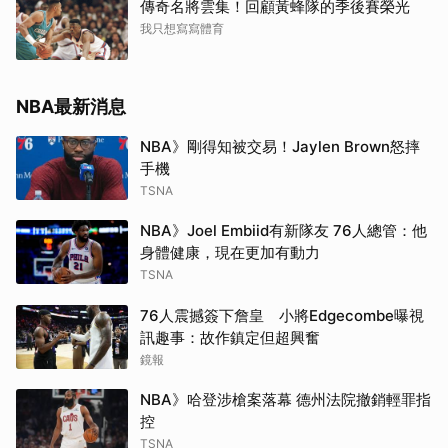
傳奇名將雲集！回顧黃蜂隊的季後賽榮光
我只想寫寫體育
NBA最新消息
NBA》剛得知被交易！Jaylen Brown怒摔
手機
TSNA
NBA》Joel Embiid有新隊友 76人總管：他
身體健康，現在更加有動力
TSNA
76人震撼簽下詹皇 小將Edgecombe曝視
訊趣事：故作鎮定但超興奮
鏡報
NBA》哈登涉槍案落幕 德州法院撤銷輕罪指
控
TSNA