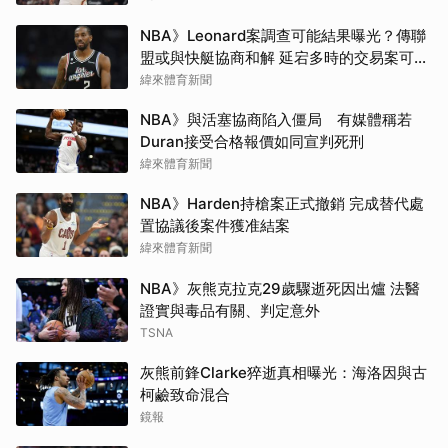
NBA》Leonard案調查可能結果曝光？傳聯
盟或與快艇協商和解 延宕多時的交易案可望
於開季前成行
緯來體育新聞
NBA》與活塞協商陷入僵局 有媒體稱若
Duran接受合格報價如同宣判死刑
緯來體育新聞
NBA》Harden持槍案正式撤銷 完成替代處
置協議後案件獲准結案
緯來體育新聞
NBA》灰熊克拉克29歲驟逝死因出爐 法醫
證實與毒品有關、判定意外
TSNA
灰熊前鋒Clarke猝逝真相曝光：海洛因與古
柯鹼致命混合
鏡報