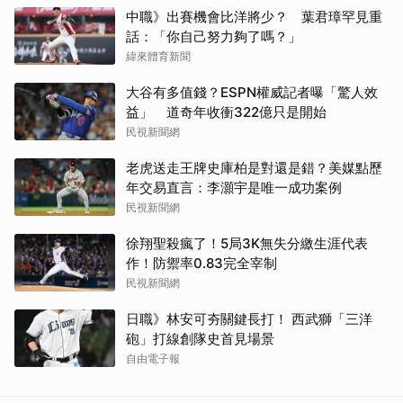
中職》出賽機會比洋將少？ 葉君璋罕見重
話：「你自己努力夠了嗎？」
緯來體育新聞
大谷有多值錢？ESPN權威記者曝「驚人效
益」 道奇年收衝322億只是開始
民視新聞網
老虎送走王牌史庫柏是對還是錯？美媒點歷
年交易直言：李灝宇是唯一成功案例
民視新聞網
徐翔聖殺瘋了！5局3K無失分繳生涯代表
作！防禦率0.83完全宰制
民視新聞網
日職》林安可夯關鍵長打！ 西武獅「三洋
砲」打線創隊史首見場景
自由電子報