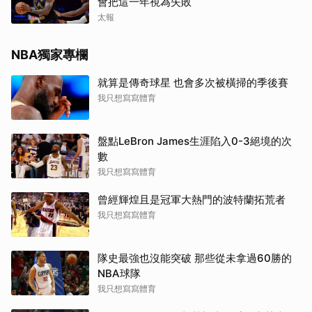
會把這一年視為失敗
太報
NBA獨家專欄
就算是傳奇球星 也會多次被橫掃的季後賽
我只想寫寫體育
盤點LeBron James生涯陷入0-3絕境的次
數
我只想寫寫體育
曾經輝煌且是冠軍大熱門的波特蘭拓荒者
我只想寫寫體育
隊史最強也沒能突破 那些從未拿過60勝的
NBA球隊
我只想寫寫體育