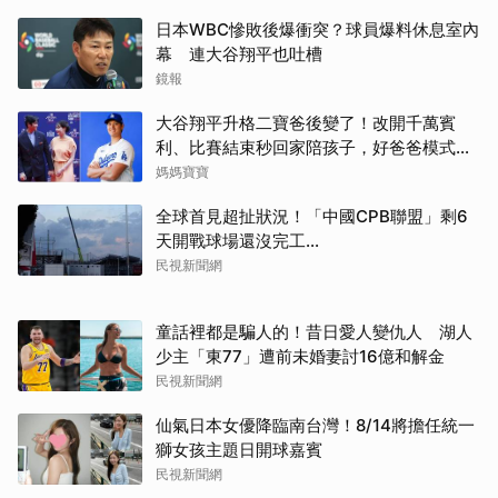
日本WBC慘敗後爆衝突？球員爆料休息室內
幕 連大谷翔平也吐槽
鏡報
大谷翔平升格二寶爸後變了！改開千萬賓
利、比賽結束秒回家陪孩子，好爸爸模式全
開
媽媽寶寶
全球首見超扯狀況！「中國CPB聯盟」剩6
天開戰球場還沒完工...
民視新聞網
童話裡都是騙人的！昔日愛人變仇人 湖人
少主「東77」遭前未婚妻討16億和解金
民視新聞網
仙氣日本女優降臨南台灣！8/14將擔任統一
獅女孩主題日開球嘉賓
民視新聞網