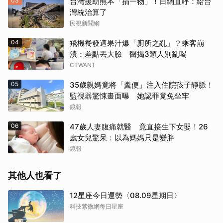
03
台灣援助熊本「捐一物」！日網直呼：給台
灣統治算了
民視新聞網
04
飛機餐發這果汁爆「廁所之亂」？乘客崩
潰：差點丟大臉 醫揭3類人別亂喝
CTWANT
05
35歲親媽竟將「糞便」注入住院孩子靜脈！
監視器驚悚畫面曝 她認罪竟免坐牢
鏡報
06
47歲人妻腹痛就醫 竟直接生下女嬰！26
歲女兒驚呆：以為媽媽只是變胖
鏡報
其他人也看了
12星座今日運勢〈08.09星期日〉
科技紫微網每日星座