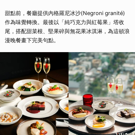
甜點前，餐廳提供內格羅尼冰沙(Negroni granité)
作為味覺轉換。最後以「純巧克力與紅莓果」塔收
尾，搭配甜菜根、堅果碎與無花果冰淇淋，為這頓浪
漫晚餐畫下完美句點。