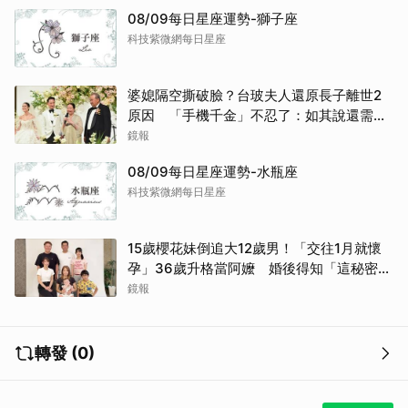
08/09每日星座運勢-獅子座
科技紫微網每日星座
婆媳隔空撕破臉？台玻夫人還原長子離世2
原因 「手機千金」不忍了：如其說還需要
離開嗎？
鏡報
08/09每日星座運勢-水瓶座
科技紫微網每日星座
15歲櫻花妹倒追大12歲男！「交往1月就懷
孕」36歲升格當阿嬤 婚後得知「這秘密」
傻眼了
鏡報
轉發 (0)