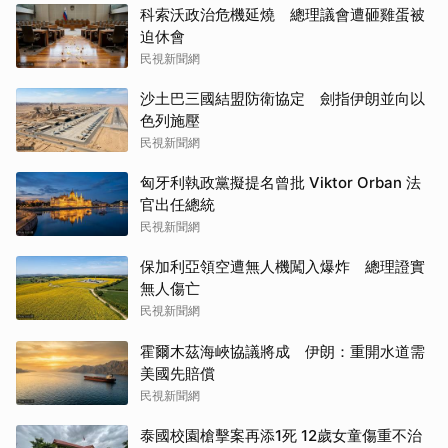
科索沃政治危機延燒 總理議會遭砸雞蛋被
迫休會
民視新聞網
沙土巴三國結盟防衛協定 劍指伊朗並向以
色列施壓
民視新聞網
匈牙利執政黨擬提名曾批 Viktor Orban 法
官出任總統
民視新聞網
保加利亞領空遭無人機闖入爆炸 總理證實
無人傷亡
民視新聞網
霍爾木茲海峽協議將成 伊朗：重開水道需
美國先賠償
民視新聞網
泰國校園槍擊案再添1死 12歲女童傷重不治