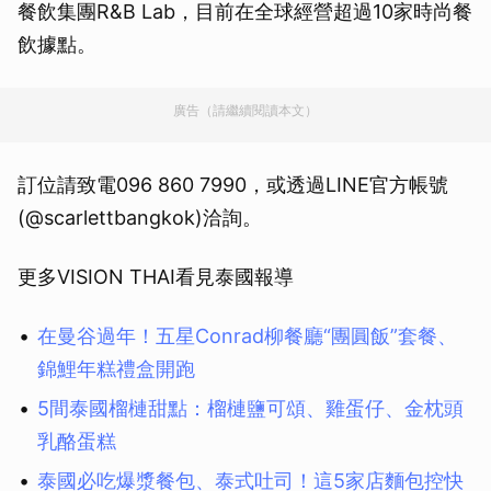
餐飲集團R&B Lab，目前在全球經營超過10家時尚餐
飲據點。
廣告（請繼續閱讀本文）
訂位請致電096 860 7990，或透過LINE官方帳號
(@scarlettbangkok)洽詢。
更多VISION THAI看見泰國報導
在曼谷過年！五星Conrad柳餐廳“團圓飯”套餐、
錦鯉年糕禮盒開跑
5間泰國榴槤甜點：榴槤鹽可頌、雞蛋仔、金枕頭
乳酪蛋糕
泰國必吃爆漿餐包、泰式吐司！這5家店麵包控快