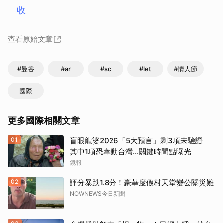
收
查看原始文章
#曼谷
#ar
#sc
#let
#情人節
國際
更多國際相關文章
01
盲眼龍婆2026「5大預言」剩3項未驗證
其中1項恐牽動台灣...關鍵時間點曝光
鏡報
02
評分暴跌1.8分！豪華度假村天堂變公關災難
NOWNEWS今日新聞