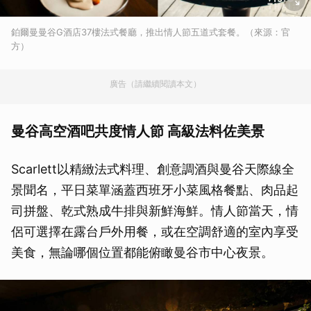
鉑爾曼曼谷G酒店37樓法式餐廳，推出情人節五道式套餐。（來源：官
方）
廣告（請繼續閱讀本文）
曼谷高空酒吧共度情人節 高級法料佐美景
Scarlett以精緻法式料理、創意調酒與曼谷天際線全
景聞名，平日菜單涵蓋西班牙小菜風格餐點、肉品起
司拼盤、乾式熟成牛排與新鮮海鮮。情人節當天，情
侶可選擇在露台戶外用餐，或在空調舒適的室內享受
美食，無論哪個位置都能俯瞰曼谷市中心夜景。