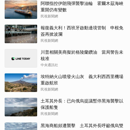
阿聯指控伊朗飛彈襲擊油輪 霍爾木茲海峽
重開仍有變數
民視新聞網
報復義大利！西班牙啟動邊境管制 申根免
簽再掀波瀾
民視新聞網
川普相關美商擬於格陵蘭鑽油 當局警告未
核准
中央通訊社
埃特納火山噴發火山灰 義大利西西里機場
重啟航班
民視新聞網
土耳其外長：已向俄烏提議暫停黑海襲擊以
保護船隻
民視新聞網
黑海商船頻遭襲擊 土耳其外長呼籲俄烏雙