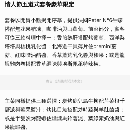
情人節五道式套餐豪華限定
套餐以開胃小點揭開序幕，提供法國Peter N°6生蠔
搭配無花果醋凍、咖啡油與山蘿蔔。前菜部分，賓客
可從三款料理中擇一：香煎鵝肝搭配烤葡萄、西洋梨
塔塔與核桃乳化醬；北海道干貝薄片佐cremini蘑
菇、紅味噌油醋醬、香草蘑菇乳化醬與榛果；或是龍
蝦雞肉卷搭配香草調味與埃斯佩萊特辣椒。
廣告（請繼續閱讀本文）
主菜同樣提供三種選擇：炭烤鹿兒島牛柳配芹菜根千
層派與莓果醬汁；烤比目魚搭配炒時蔬與羊肚菌醬；
或是半隻炭烤龍蝦佐煙燻馬鈴薯泥、葉綠素奶油與紅
果龍蝦醬。