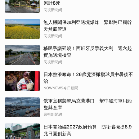
累計8死
民視新聞網
無人機闖保加利亞邊境爆炸 緊鄰跨巴爾幹
天然氣管道
民視新聞網
移民爭議延燒！西班牙反擊義大利 週六起
實施邊境檢查
民視新聞網
日本熱浪奪命！26歲斐濟橄欖球員中暑後不
治
NOWNEWS今日新聞
俄軍宣稱襲擊烏克蘭港口 擊中黑海軍用船
隻與倉庫
民視新聞網
日本開始編2027政府預算 防衛省擬提8.9
兆日圓創新高