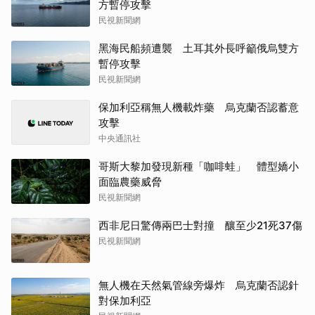
方暫停攻擊
民視新聞網
黑海民船頻遭襲 土耳其外長呼籲俄烏雙方
暫停攻擊
民視新聞網
保加利亞稱無人機載炸藥 烏克蘭否認蓄意
攻擊
中央通訊社
哥斯大黎加發現新種「咖啡蛙」 體型嬌小
面臨農藥威脅
民視新聞網
西非尼日驚傳兩巴士對撞 釀至少21死37傷
民視新聞網
無人機在天然氣管線旁爆炸 烏克蘭否認針
對保加利亞