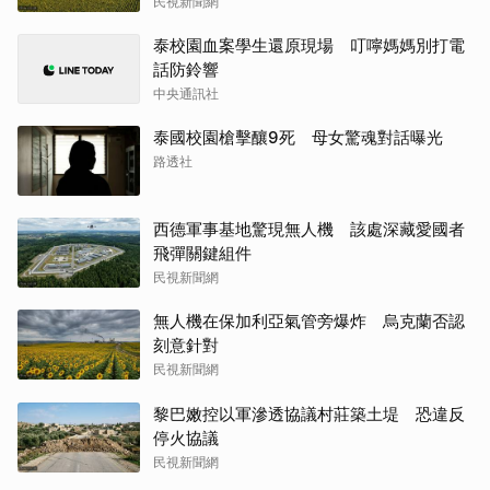
民視新聞網
泰校園血案學生還原現場 叮嚀媽媽別打電
話防鈴響
中央通訊社
泰國校園槍擊釀9死 母女驚魂對話曝光
路透社
西德軍事基地驚現無人機 該處深藏愛國者
飛彈關鍵組件
民視新聞網
無人機在保加利亞氣管旁爆炸 烏克蘭否認
刻意針對
民視新聞網
黎巴嫩控以軍滲透協議村莊築土堤 恐違反
停火協議
民視新聞網