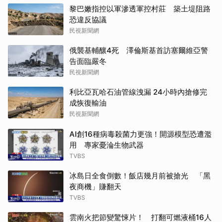
黎巴嫩指控以軍滲透軍控村莊 築土堤阻路
恐違反協議
民視新聞網
俄襲基輔釀4死 澤倫斯基首訪塞爾維亞警
告面臨嚴冬
民視新聞網
利比亞瓦哈石油管線洩漏 24小時內搶修完
成恢復輸油
民視新聞網
AI創16種病毒殺菌力更強！開源模型恐遭濫
用 專家憂淪生物武器
TVBS
冰島日全食倒數！飯店幾月前被搶光 「黑
夜商機」賺翻天
TVBS
雲南火把節變驚悚片！ 打翻可燃液桶16人