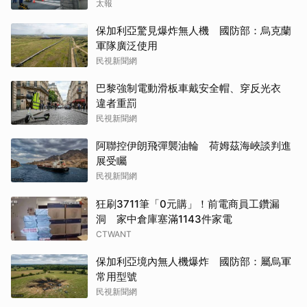
太報
保加利亞驚見爆炸無人機 國防部：烏克蘭
軍隊廣泛使用
民視新聞網
巴黎強制電動滑板車戴安全帽、穿反光衣
違者重罰
民視新聞網
阿聯控伊朗飛彈襲油輪 荷姆茲海峽談判進
展受矚
民視新聞網
狂刷3711筆「0元購」！前電商員工鑽漏
洞 家中倉庫塞滿1143件家電
CTWANT
保加利亞境內無人機爆炸 國防部：屬烏軍
常用型號
民視新聞網