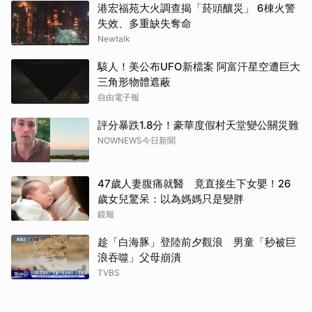
港宏福苑大火調查揭「菸頭釀災」 6棟火警
失效、多重缺失奪命
Newtalk
駭人！美公布UFO新檔案 阿富汗星空遭巨大
三角形物體遮蔽
自由電子報
評分暴跌1.8分！豪華度假村天堂變公關災難
NOWNEWS今日新聞
47歲人妻腹痛就醫 竟直接生下女嬰！26
歲女兒驚呆：以為媽媽只是變胖
鏡報
趁「白海豚」登陸前夕觀浪 男童「秒被巨
浪吞噬」父母崩潰
TVBS