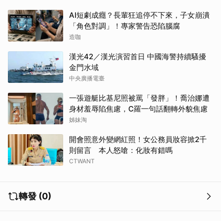
AI短劇成癮？長輩狂追停不下來，子女崩潰
「角色對調」！專家警告恐陷腦腐
造咖
漢光42／漢光演習首日 中國海警持續騷擾
金門水域
中央廣播電臺
一張遊艇比基尼照被罵「發胖」！喬治娜遭
身材羞辱陷焦慮，C羅一句話翻轉外貌焦慮
姊妹淘
開會照意外變網紅照！女公務員妝容掀2千
則留言 本人怒嗆：化妝有錯嗎
CTWANT
轉發 (0)