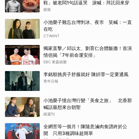
鞋」被老闆1句話逼哭 淚喊：拜託回來穿
鏡報
小池榮子難忘台灣剉冰、夜市 笑喊：一直
在吃
CTWANT
獨家直擊／邱以太、劉育仁合體飯撒！首演
情侶揭「7年前命運安排」
EBC 東森娛樂
李銘順挑房子舒服就好 陳姸霏一定要通風
青年日報
小池榮子憶台灣行變「美食之旅」 北香那
喊話最想來台朝聖
鏡週刊
全網苦等一個月！陳隨意滷肉食譜終於公
開 只用3種調味超簡單