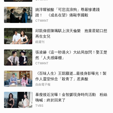
傑瑞
姚淳耀被酸「可悲流浪狗」尊嚴慘遭踐
踏！ 《成名在望》痛毆李國毅
千黛
CTWANT
高允
邱凱偉搭陳珮騏上演天倫樂 抱童星鬆口想
再生女兒
湯姆
鏡週刊
金宣
張凌赫《這一秒過火》大結局放閃！娶王楚
然「人夫感爆棚」
蘇志
CTWANT
《百味人生》王凱驟逝…最後身影曝光！製
迪麗
作人靈堂悼念「殺青了」惹鼻酸
自由電子報
柳樂
暴瘦後近況曝！金智媛現身時尚活動 粉絲
生田
嗨喊：終於回來了
TVBS
其他