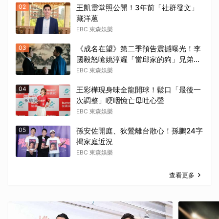
02
王凱靈堂照公開！3年前「社群發文」
藏洋蔥
EBC 東森娛樂
03
《成名在望》第二季預告震撼曝光！李
國毅怒嗆姚淳耀「當邱家的狗」兄弟情
決裂
EBC 東森娛樂
04
王彩樺現身味全龍開球！鬆口「最後一
次調整」哽咽憶亡母吐心聲
EBC 東森娛樂
05
孫安佐開庭、狄鶯離台散心！孫鵬24字
揭家庭近況
EBC 東森娛樂
查看更多