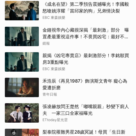
《成名在望》第二季預告震撼曝光！李國毅
怒嗆姚淳耀「當邱家的狗」兄弟情決裂
EBC 東森娛樂
金鐘視帝內心藏很深揭「最刺激」部分 曝
置產最重視這件事！不畏買凶宅：最好不要
知道
鏡報
親揭《凶宅專賣店》最刺激部分！李銘順買
房3重點曝光
EBC 東森娛樂
禾浩辰《再見1987》飾演斯文青年 癡心為
愛遭折磨
青年日報
張凌赫放閃王楚然「嘟嘴親親」秒變下廚人
夫 一家三口全家福曝光
ETtoday星光雲
梨泰院罹難男星28歲冥誕！母買「生日新