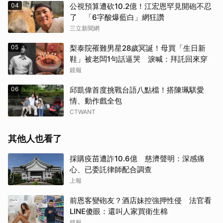
04
公視預算遭砍10.2億！江宏恩罕見開砲不忍
了 「6字酸爆藍白」網狂讚
三立新聞網
05
梨泰院罹難男星28歲冥誕！母買「生日新
鞋」被老闆1句話逼哭 淚喊：拜託回來穿
鏡報
06
邱凱偉首度挑戰台語八點檔！搭陳珮騏愛
情、動作戲全包
CTWANT
其他人也看了
採購疫苗遭詐10.6億 慈濟聲明：深感痛
心、已委託律師配合調查
上報
前恩客變砲友？酒店妹控強押性侵 法官看
LINE傻眼：還叫人家買衛生棉
鏡報