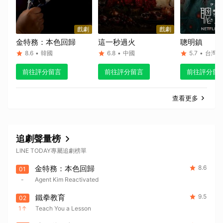
戲劇
戲劇
金特務：本色回歸
這一秒過火
聰明鎮
8.6
•
韓國
6.8
•
中國
5.7
•
台灣
前往評分留言
前往評分留言
前往評分留
查看更多
取消
追劇聲量榜
LINE TODAY專屬追劇榜單
金特務：本色回歸
8.6
01
-
Agent Kim Reactivated
鐵拳教育
9.5
02
1
Teach You a Lesson