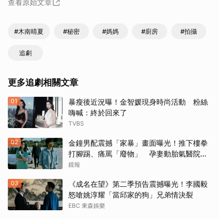
查看原始文章
#木南晴夏
#秘密
#媽媽
#廚房
#拍攝
追劇
更多追劇相關文章
01
暴瘦後近況曝！金智媛現身時尚活動 粉絲
嗨喊：終於回來了
TVBS
02
金鐘男配震撼「家暴」畫面曝光！推下樓拳
打腳踢、痛罵「廢物」 孕妻動胎氣醫院爆
激烈衝突
鏡報
03
《成名在望》第二季預告震撼曝光！李國毅
怒嗆姚淳耀「當邱家的狗」兄弟情決裂
EBC 東森娛樂