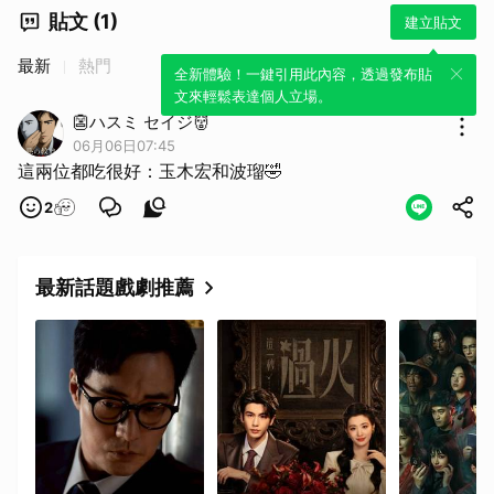
貼文 (1)
建立貼文
最新
熱門
全新體驗！一鍵引用此內容，透過發布貼
文來輕鬆表達個人立場。
👺ハスミ セイジ👹
06月06日07:45
這兩位都吃很好：玉木宏和波瑠🤣
2
最新話題戲劇推薦