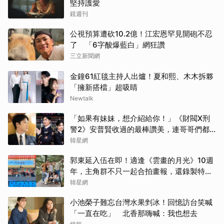
堅持護愛
鏡週刊
公視預算遭砍10.2億！江宏恩罕見開砲不忍
了 「6字酸爆藍白」網狂讚
三立新聞網
金鐘61紅毯主持人出爐！夏和熙、木木拆夥
「擁新搭檔」超吸睛
Newtalk
「如果有妹妹，想介紹給你！」《財閥X刑
警2》安普賢收過的最棒讚美，連哥哥們都
認證的好品格～
韓星網
郭東延入伍在即！適逢《雲畫的月光》10週
年，主角群不只一起合拍畫報，還錄製特別
節目
韓星網
小池榮子難忘台灣水果剉冰！回憶訪台笑喊
「一直在吃」 北香那嗨喊：我也想去