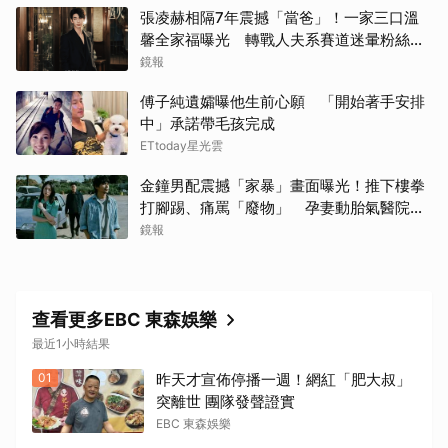
張凌赫相隔7年震撼「當爸」！一家三口溫
馨全家福曝光 轉戰人夫系賽道迷暈粉絲嗨
喊：直接結婚
鏡報
傅子純遺孀曝他生前心願 「開始著手安排
中」承諾帶毛孩完成
ETtoday星光雲
金鐘男配震撼「家暴」畫面曝光！推下樓拳
打腳踢、痛罵「廢物」 孕妻動胎氣醫院爆
激烈衝突
鏡報
查看更多EBC 東森娛樂
最近1小時結果
01
昨天才宣佈停播一週！網紅「肥大叔」
突離世 團隊發聲證實
EBC 東森娛樂