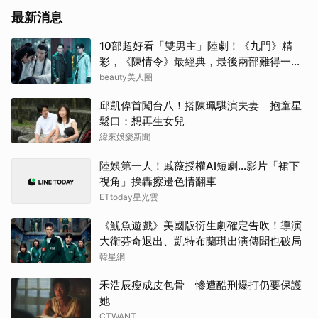
山姆
最新消息
田曦
10部超好看「雙男主」陸劇！《九門》精
彩，《陳情令》最經典，最後兩部難得一面
徐仁
倒好評
beauty美人圈
林智
邱凱偉首闖台八！搭陳珮騏演夫妻 抱童星
鬆口：想再生女兒
金武
緯來娛樂新聞
陸娛第一人！戚薇授權AI短劇…影片「裙下
IU
視角」挨轟擦邊色情翻車
ETtoday星光雲
邊佑
《魷魚遊戲》美國版衍生劇確定告吹！導演
Jis
大衛芬奇退出、凱特布蘭琪出演傳聞也破局
韓星網
李星
禾浩辰瘦成皮包骨 慘遭酷刑爆打仍要保護
王楚
她
CTWANT