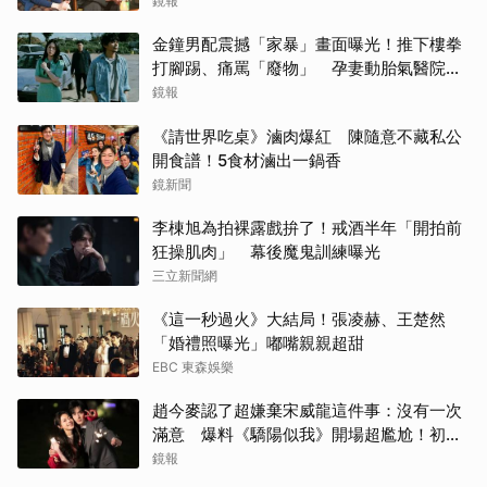
鏡報
金鐘男配震撼「家暴」畫面曝光！推下樓拳
打腳踢、痛罵「廢物」 孕妻動胎氣醫院爆
激烈衝突
鏡報
《請世界吃桌》滷肉爆紅 陳隨意不藏私公
開食譜！5食材滷出一鍋香
鏡新聞
李棟旭為拍裸露戲拚了！戒酒半年「開拍前
狂操肌肉」 幕後魔鬼訓練曝光
三立新聞網
《這一秒過火》大結局！張凌赫、王楚然
「婚禮照曝光」嘟嘴親親超甜
EBC 東森娛樂
趙今麥認了超嫌棄宋威龍這件事：沒有一次
滿意 爆料《驕陽似我》開場超尷尬！初見
面就上演親密戲
鏡報