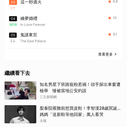
這一秒過火
6.8
03
2
繪夢婚禮
10
04
NEW
In Love Forever
鬼謎東宮
9.1
05
3
The East Palace
查看更多
繼續看下去
知名男星下班路寵粉惹禍！頭手探出車窗遭
檢舉 慘被當地公安約談
三立新聞網
梨泰院罹難前想買皮鞋！李智漢28歲冥誕…
媽媽「送新鞋等他回家」萬人看哭
太報