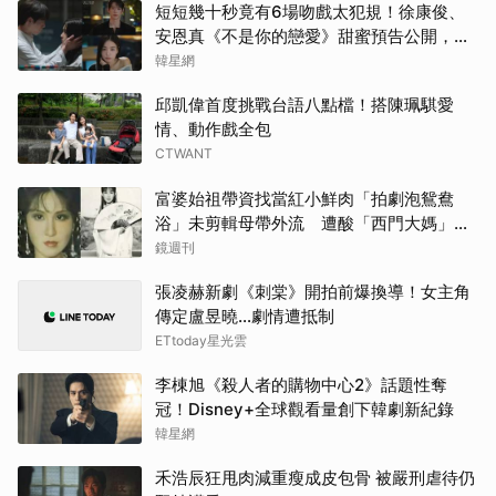
短短幾十秒竟有6場吻戲太犯規！徐康俊、
許楠
安恩真《不是你的戀愛》甜蜜預告公開，網
友直呼：太期待了！
韓星網
白鹿
邱凱偉首度挑戰台語八點檔！搭陳珮騏愛
情、動作戲全包
山下
CTWANT
Rai
富婆始祖帶資找當紅小鮮肉「拍劇泡鴛鴦
浴」未剪輯母帶外流 遭酸「西門大媽」真
申惠
實年齡曝
鏡週刊
楊洋
張凌赫新劇《刺棠》開拍前爆換導！女主角
傳定盧昱曉…劇情遭抵制
ETtoday星光雲
李棟旭《殺人者的購物中心2》話題性奪
冠！Disney+全球觀看量創下韓劇新紀錄
韓星網
禾浩辰狂甩肉減重瘦成皮包骨 被嚴刑虐待仍