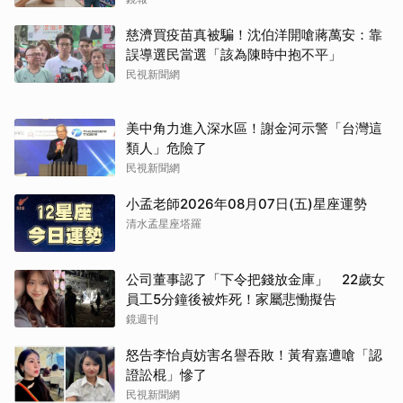
慈濟買疫苗真被騙！沈伯洋開嗆蔣萬安：靠
誤導選民當選「該為陳時中抱不平」
民視新聞網
美中角力進入深水區！謝金河示警「台灣這
類人」危險了
民視新聞網
小孟老師2026年08月07日(五)星座運勢
清水孟星座塔羅
公司董事認了「下令把錢放金庫」 22歲女
員工5分鐘後被炸死！家屬悲慟擬告
鏡週刊
怒告李怡貞妨害名譽吞敗！黃宥嘉遭嗆「認
證訟棍」慘了
民視新聞網