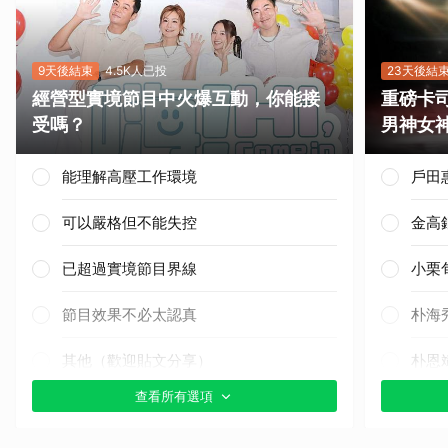
9天後結束
4.5K人已投
23天後結
經營型實境節目中火爆互動，你能接
重磅卡司
受嗎？
男神女
能理解高壓工作環境
戶田
可以嚴格但不能失控
金高
已超過實境節目界線
小栗
節目效果不必太認真
朴海
其他（歡迎貼文分享）
朴恩
查看所有選項
張凌