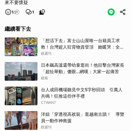
來不要懷疑
1
1
繼續看下去
「想活下去」富士山山屋唯一台籍員工求
救！台灣超人狂背物資登頂 她暖哭：全世
界只有台灣會這樣
鏡週刊
日本飆高溫還帶幼童逛街！他目擊台灣家長
「超扯舉動」傻眼...網嘆：大家一起痛苦
鏡報
台人成田機場聽見中文5字秒回頭 引萬人
共鳴！狂推這些伴手禮
CTWANT
洋妞「穿透視高衩裝」逛越南古蹟！ 導覽
員一動作神救援
鏡週刊