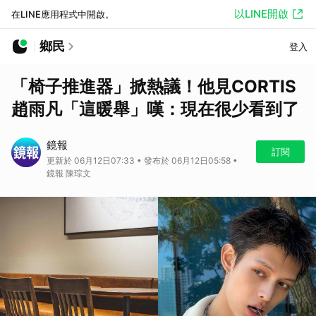
以LINE開啟
在LINE應用程式中開啟。
鄉民
登入
「椅子推進器」掀熱議！他見CORTIS
趙雨凡「這暖舉」嘆：現在很少看到了
鏡報
訂閱
更新於 06月12日07:33 • 發布於 06月12日05:58 •
鏡報 陳琮文