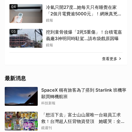
04
冷氣只開27度…她每天只有睡覺在家
「2個月電費逾5000元」！網揪真兇恐
是「它」
鏡報
05
挖到童骨後爆「2死5重傷」！台積電嘉
義廠3神明同時駐駕...請布袋戲原因曝
鏡報
查看更多
最新消息
SpaceX 稱有旅客為了搭到 Starlink 班機寧
願買轉機航班
科技新報
「想活下去」富士山山屋唯一台籍員工求
救！台灣超人狂背物資登頂 她暖哭：全世
界只有台灣會這樣
鏡週刊