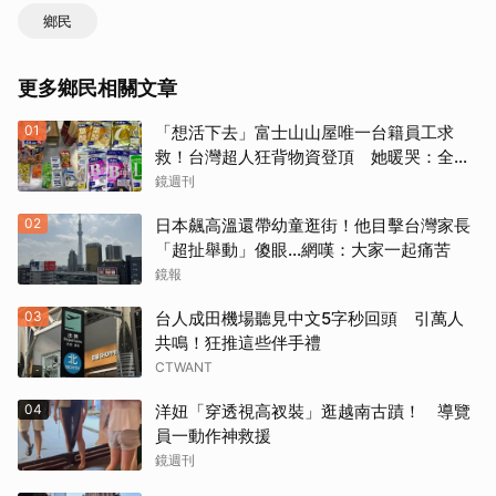
鄉民
更多鄉民相關文章
01
「想活下去」富士山山屋唯一台籍員工求
救！台灣超人狂背物資登頂 她暖哭：全世
界只有台灣會這樣
鏡週刊
02
日本飆高溫還帶幼童逛街！他目擊台灣家長
「超扯舉動」傻眼...網嘆：大家一起痛苦
鏡報
03
台人成田機場聽見中文5字秒回頭 引萬人
共鳴！狂推這些伴手禮
CTWANT
04
洋妞「穿透視高衩裝」逛越南古蹟！ 導覽
員一動作神救援
鏡週刊
取消