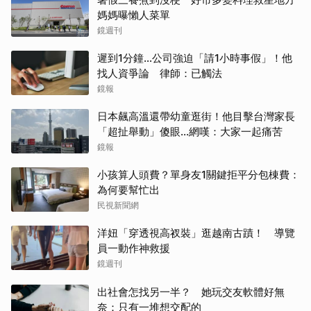
媽媽曝懶人菜單
鏡週刊
遲到1分鐘…公司強迫「請1小時事假」！他
找人資爭論 律師：已觸法
鏡報
日本飆高溫還帶幼童逛街！他目擊台灣家長
「超扯舉動」傻眼...網嘆：大家一起痛苦
鏡報
小孩算人頭費？單身友1關鍵拒平分包棟費：
為何要幫忙出
民視新聞網
洋妞「穿透視高衩裝」逛越南古蹟！ 導覽
員一動作神救援
鏡週刊
出社會怎找另一半？ 她玩交友軟體好無
奈：只有一堆想交配的