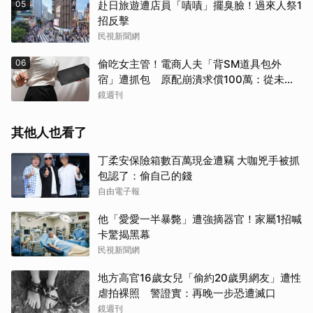
05
赴日旅遊遭店員「嘖嘖」擺臭臉！過來人祭1
招反擊
民視新聞網
06
偷吃女主管！電商人夫「背SM道具包外
宿」遭抓包 原配崩潰求償100萬：從未用
過此類
鏡週刊
其他人也看了
丁柔安保險箱數百萬現金遭竊 大咖兇手被抓
包認了：偷自己的錢
自由電子報
他「愛愛一半暴斃」遭強摘器官！家屬1招喊
卡驚揭黑幕
民視新聞網
地方高官16歲女兒「偷約20歲男網友」遭性
虐拍裸照 警證實：再晚一步恐遭滅口
鏡週刊