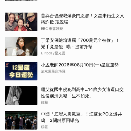
昔與台玻總裁爆豪門恩怨！女星未婚生女又
捲詐欺 現況曝
EBC 東森娛樂
丁柔安保險箱遭竊「700萬元全被偷」！
兇手竟是他...嘆：提前穿幫
ETtoday星光雲
小孟老師2026年08月10日(一)星座運勢
清水孟星座塔羅
繼父從國中侵犯到高中…14歲少女遭逼口交
性侵崩潰哭喊「生不如死」
鏡報
中國「底層人戾氣重」！江蘇女PO文爆共
鳴 3關鍵原因曝光
鏡報