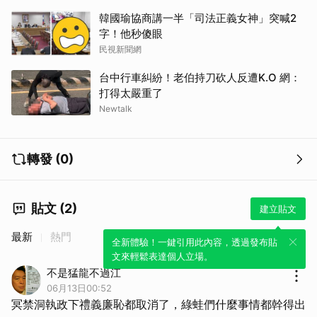
韓國瑜協商講一半「司法正義女神」突喊2
字！他秒傻眼
民視新聞網
台中行車糾紛！老伯持刀砍人反遭K.O 網：
打得太嚴重了
Newtalk
轉發 (0)
貼文 (2)
建立貼文
最新
熱門
全新體驗！一鍵引用此內容，透過發布貼
文來輕鬆表達個人立場。
不是猛龍不過江
06月13日00:52
冥禁洞執政下禮義廉恥都取消了，綠蛙們什麼事情都幹得出