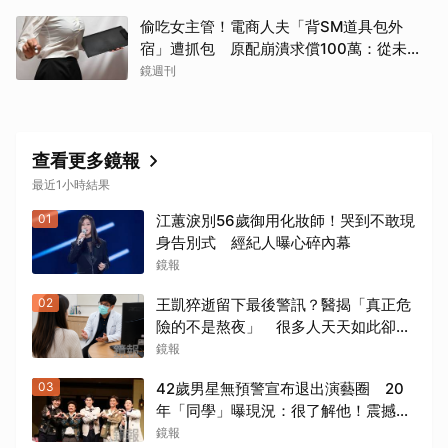
偷吃女主管！電商人夫「背SM道具包外
宿」遭抓包 原配崩潰求償100萬：從未用
過此類
鏡週刊
查看更多鏡報
最近1小時結果
01
江蕙淚別56歲御用化妝師！哭到不敢現
身告別式 經紀人曝心碎內幕
鏡報
02
王凱猝逝留下最後警訊？醫揭「真正危
險的不是熬夜」 很多人天天如此卻不
自知
鏡報
03
42歲男星無預警宣布退出演藝圈 20
年「同學」曝現況：很了解他！震撼爆
料「恐懼」這件事
鏡報