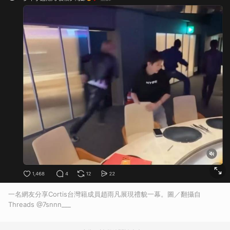
一名網友分享Cortis台灣籍成員趙雨凡展現禮貌一幕。圖／翻攝自
Threads @7snnn___