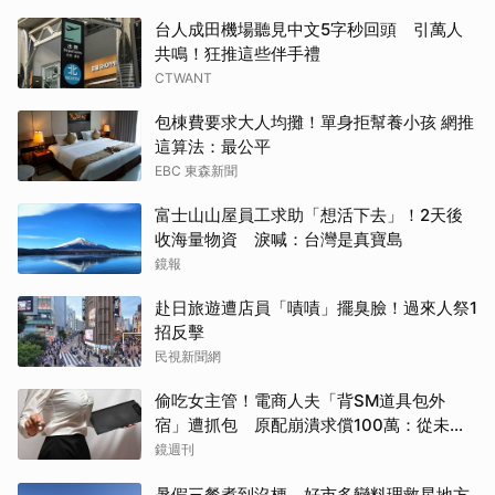
台人成田機場聽見中文5字秒回頭 引萬人
共鳴！狂推這些伴手禮
CTWANT
包棟費要求大人均攤！單身拒幫養小孩 網推
這算法：最公平
EBC 東森新聞
富士山山屋員工求助「想活下去」！2天後
收海量物資 淚喊：台灣是真寶島
鏡報
赴日旅遊遭店員「嘖嘖」擺臭臉！過來人祭1
招反擊
民視新聞網
偷吃女主管！電商人夫「背SM道具包外
宿」遭抓包 原配崩潰求償100萬：從未用
過此類
鏡週刊
暑假三餐煮到沒梗 好市多變料理救星地方