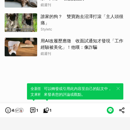
鏡週刊
誰家的狗？ 雙寶跑去沼澤打滾「主人頭很
痛」
Styletc
用AI改履歷應徵 收面試通知才發現「工作
經驗被美化」！他嘆：像詐騙
鏡週刊
全新體驗！一鍵引用此內容，透過發布貼
可以轉發或引用此內容至自己的貼文中，
文來輕鬆表達個人立場。
來發表您的評論或觀點。
4
1
1
類別