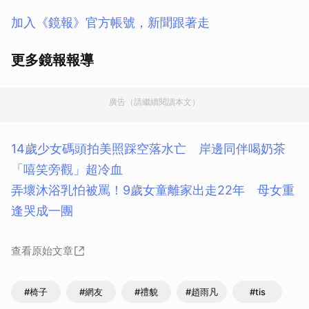
加入《鏡報》官方帳號，新聞跟著走
更多鏡報報導
廣告（請繼續閱讀本文）
14歲少女碼頭拍美照踩空落水亡 岸邊同伴喝奶茶
「嘻笑旁觀」超冷血
弄壞沐浴乳怕被罵！9歲女童離家出走22年 母女重
逢哭成一團
查看原始文章
#椅子
#網友
#禮貌
#趙雨凡
#tis