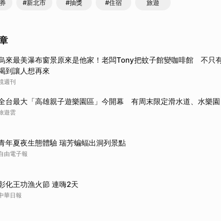
惠券
#新北市
#抽獎
#住宿
旅遊
章
烏來最美瀑布窗景原來是他家！老闆Tony把蚊子館變咖啡館 不只
喝到讓人想再來
鏡週刊
全台最大「高雄親子遊樂園區」今開幕 有周末限定滑水道、水樂園
旅遊雲
青年夏夜生態體驗 瑞芳蝙蝠出洞列景點
自由電子報
彰化王功漁火節 連嗨2天
中華日報