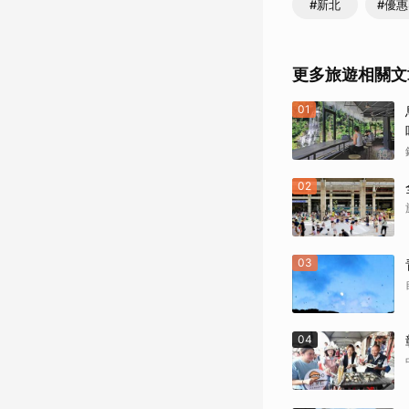
#新北
#優
更多旅遊相關文
01
02
03
04