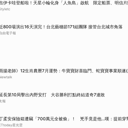
吉伊卡哇登船啦！天星小輪化身「人魚島」啟航 限定船票、明信片
Styletc
近800場演出16天演完！台北藝穗節171組團隊 接管台北城市角落
自由電子報
雨揚老師》12生肖農曆7月運勢：牛寶寶財喜臨門、蛇寶寶事業順遂(
Newtalk
延長第10局擊出內野安打 大谷勝利打點終結道奇7連敗
太報
丁柔安保險箱遭竊「700萬元全被偷」！ 兇手竟是他...嘆：提前穿
ETtoday星光雲