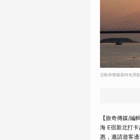
活動串聯最新特色景
【旅奇傳媒/編
海 E宿新北打
惠，邀請遊客邊