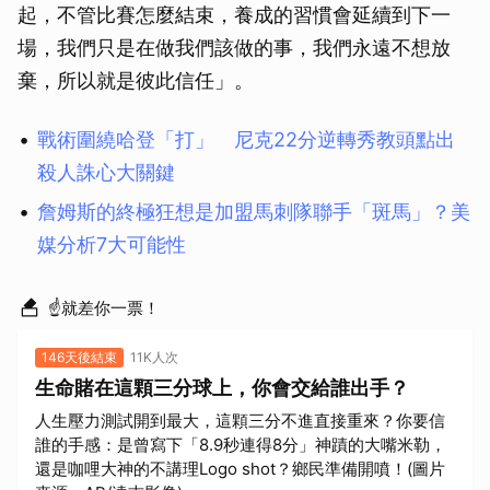
起，不管比賽怎麼結束，養成的習慣會延續到下一
場，我們只是在做我們該做的事，我們永遠不想放
棄，所以就是彼此信任」。
戰術圍繞哈登「打」 尼克22分逆轉秀教頭點出
殺人誅心大關鍵
詹姆斯的終極狂想是加盟馬刺隊聯手「斑馬」？美
媒分析7大可能性
☝就差你一票！
146天後結束
11K人次
生命賭在這顆三分球上，你會交給誰出手？
人生壓力測試開到最大，這顆三分不進直接重來？你要信
誰的手感：是曾寫下「8.9秒連得8分」神蹟的大嘴米勒，
還是咖哩大神的不講理Logo shot？鄉民準備開噴！(圖片