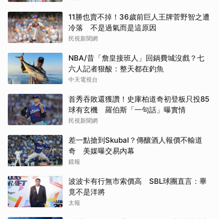
11勝也賣不掉！36歲前巨人王牌菅野智之遭
冷落 不是過氣而是這原因
取消
民視新聞網
NBA/昔「詹皇接班人」回鍋費城沒戲？七
六人記者狠酸：整天都在釣魚
中天電視台
首秀吞敗還獲讚！史庫柏道奇初登板只投85
球有玄機 羅伯斯「一句話」曝實情
民視新聞網
差一點搶到Skubal？傳釀酒人報價不輸道
奇 美媒曝交易內幕
鏡報
波波卡有行無市索價高 SBL球團直言：畢
竟不是洋將
太報