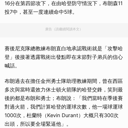
16分在第四節攻下，在由哈登防守情況下，布朗森11
投7中，甚至一度連續命中5球。
廣告（請繼續閱讀本文）
賽後尼克隊總教練布朗直白地承認戰術就是「攻擊哈
登」後接著透露戰術出發點即在末節對子弟兵的信心
喊話。
布朗過去在擔任金州勇士隊助理教練期間，曾在西區
多次與當時還效力休士頓火箭隊的哈登交鋒，笑到最
後的都是布朗和勇士；布朗說：「我們當時在季後賽
對過火箭，我們計算哈登的運球次數，他一場球運球
1000次，杜蘭特（Kevin Durant）大概只有300次
出頭，所以要全場緊逼他」。