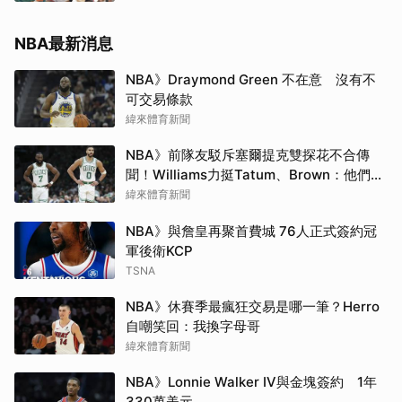
NBA最新消息
NBA》Draymond Green 不在意 沒有不
可交易條款
緯來體育新聞
NBA》前隊友駁斥塞爾提克雙探花不合傳
聞！Williams力挺Tatum、Brown：他們根
本不討厭彼此
緯來體育新聞
NBA》與詹皇再聚首費城 76人正式簽約冠
軍後衛KCP
TSNA
NBA》休賽季最瘋狂交易是哪一筆？Herro
自嘲笑回：我換字母哥
緯來體育新聞
NBA》Lonnie Walker IV與金塊簽約 1年
330萬美元