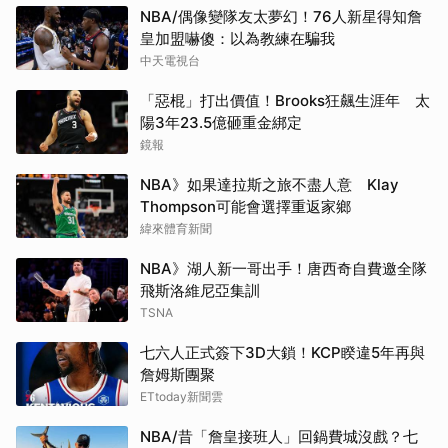
NBA/偶像變隊友太夢幻！76人新星得知詹
皇加盟嚇傻：以為教練在騙我
中天電視台
「惡棍」打出價值！Brooks狂飆生涯年 太
陽3年23.5億砸重金綁定
鏡報
NBA》如果達拉斯之旅不盡人意 Klay
Thompson可能會選擇重返家鄉
緯來體育新聞
NBA》湖人新一哥出手！唐西奇自費邀全隊
飛斯洛維尼亞集訓
TSNA
七六人正式簽下3D大鎖！KCP睽違5年再與
詹姆斯團聚
ETtoday新聞雲
NBA/昔「詹皇接班人」回鍋費城沒戲？七