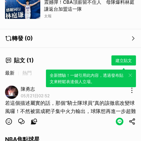
震撼彈！CBA頂薪留不住人 母隊爆料林庭
謙返台加盟這一隊
太報
轉發 (0)
貼文 (1)
建立貼文
最新
熱門
全新體驗！一鍵引用此內容，透過發布貼
文來輕鬆表達個人立場。
陳勇志
05月21日02:52
若這個描述屬實的話，那個“騎士隊球員”真的該徹底改變球
風囉！不然被當成靶子集中火力輸出，球隊想再進一步超難
NBA焦點球星