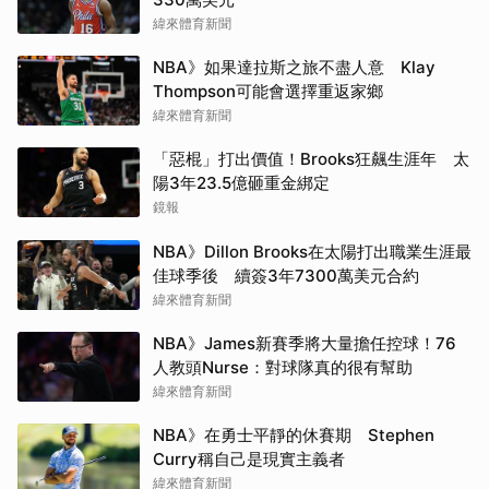
緯來體育新聞
NBA》如果達拉斯之旅不盡人意 Klay
Thompson可能會選擇重返家鄉
緯來體育新聞
「惡棍」打出價值！Brooks狂飆生涯年 太
陽3年23.5億砸重金綁定
鏡報
NBA》Dillon Brooks在太陽打出職業生涯最
佳球季後 續簽3年7300萬美元合約
緯來體育新聞
NBA》James新賽季將大量擔任控球！76
人教頭Nurse：對球隊真的很有幫助
緯來體育新聞
NBA》在勇士平靜的休賽期 Stephen
Curry稱自己是現實主義者
緯來體育新聞