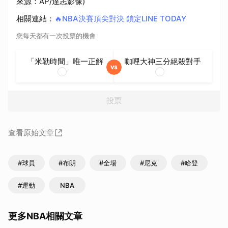
來源：AP/達志影像)
相關連結
：
🔥NBA決賽頂尖對決 鎖定LINE TODAY
您每天都有一次投票的機會
「米勒時間」唯一正解
咖哩大神三分絕殺對手
投票
查看原始文章
#球員
#布朗
#全場
#尼克
#哈登
#運動
NBA
更多NBA相關文章