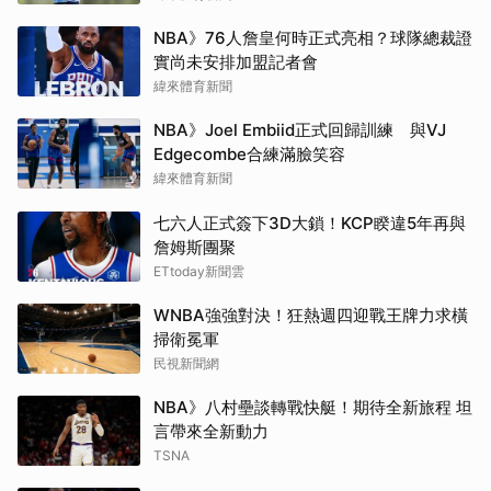
NBA》76人詹皇何時正式亮相？球隊總裁證
實尚未安排加盟記者會
緯來體育新聞
NBA》Joel Embiid正式回歸訓練 與VJ
Edgecombe合練滿臉笑容
緯來體育新聞
七六人正式簽下3D大鎖！KCP睽違5年再與
詹姆斯團聚
ETtoday新聞雲
WNBA強強對決！狂熱週四迎戰王牌力求橫
掃衛冕軍
民視新聞網
NBA》八村壘談轉戰快艇！期待全新旅程 坦
言帶來全新動力
TSNA