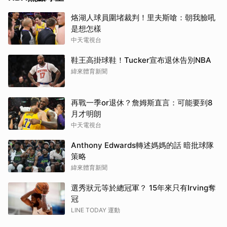
烙湖人球員圍堵裁判！里夫斯嗆：朝我臉吼
是想怎樣
中天電視台
鞋王高掛球鞋！Tucker宣布退休告別NBA
緯來體育新聞
再戰一季or退休？詹姆斯直言：可能要到8
月才明朗
中天電視台
Anthony Edwards轉述媽媽的話 暗批球隊
策略
緯來體育新聞
選秀狀元等於總冠軍？ 15年來只有Irving奪
冠
LINE TODAY 運動