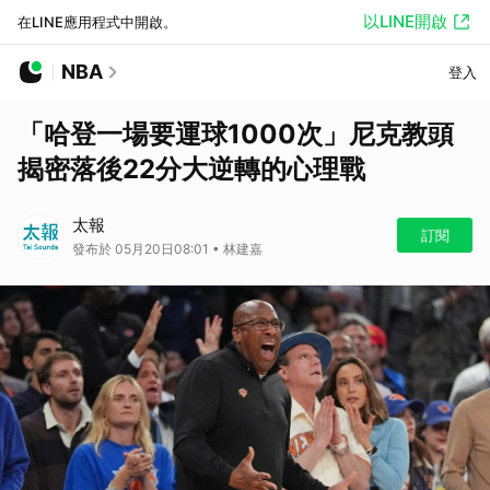
以LINE開啟
在LINE應用程式中開啟。
NBA
登入
「哈登一場要運球1000次」尼克教頭
揭密落後22分大逆轉的心理戰
太報
訂閱
發布於 05月20日08:01 • 林建嘉