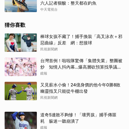
六人記者狠酸：整天都在釣魚
中天電視台
猜你喜歡
棒球女孩不藏了！捕手換裝「高叉泳衣＋邪
惡曲線」反差 網：想接球
民視新聞網
台灣首例！啦啦隊驚傳「集體失業」整團被
炒 知情人抖內幕...爆高層砍預算找爭議經
紀人接手
鏡報
又見薪水小偷！24億身價的他今年0勝8敗
幽靈指叉只能從牛棚出發
民視新聞網
道奇5連敗不夠慘！「壞男孩」捕手傳噩
耗 躲迷一聽崩潰了
鏡報