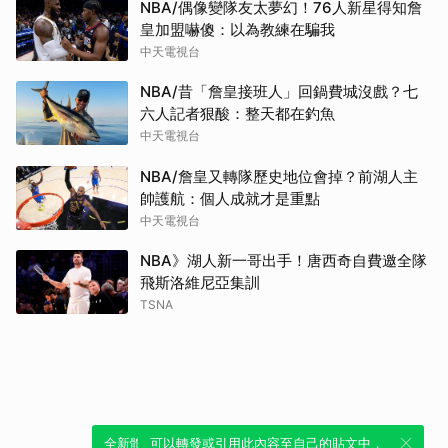
NBA/偶像變隊友太夢幻！76人新星得知詹
皇加盟嚇傻：以為教練在騙我
中天電視台
NBA/昔「詹皇接班人」回鍋費城沒戲？七
六人記者狠酸：整天都在釣魚
中天電視台
NBA/詹皇又轉隊歷史地位會掉？前湖人主
帥護航：個人成就才是重點
中天電視台
NBA》湖人新一哥出手！唐西奇自費邀全隊
飛斯洛維尼亞集訓
TSNA
全新體驗！一鍵引用此內容，透過發布貼
可以轉發或引用此內容至自己的貼文中，