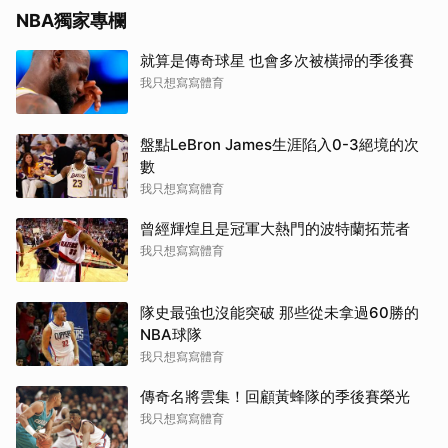
NBA獨家專欄
就算是傳奇球星 也會多次被橫掃的季後賽
我只想寫寫體育
盤點LeBron James生涯陷入0-3絕境的次
數
我只想寫寫體育
曾經輝煌且是冠軍大熱門的波特蘭拓荒者
我只想寫寫體育
隊史最強也沒能突破 那些從未拿過60勝的
NBA球隊
我只想寫寫體育
傳奇名將雲集！回顧黃蜂隊的季後賽榮光
我只想寫寫體育