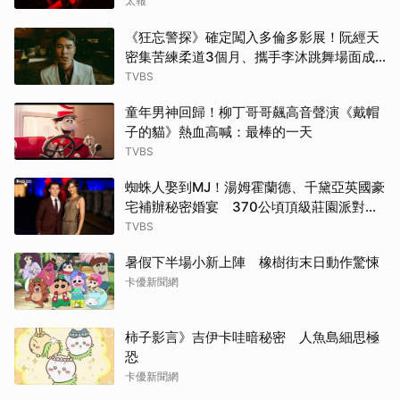
太報
《狂忘警探》確定闖入多倫多影展！阮經天
密集苦練柔道3個月、攜手李沐跳舞場面成
經典
TVBS
童年男神回歸！柳丁哥哥飆高音聲演《戴帽
子的貓》熱血高喊：最棒的一天
TVBS
蜘蛛人娶到MJ！湯姆霍蘭德、千黛亞英國豪
宅補辦秘密婚宴 370公頃頂級莊園派對曝
光
TVBS
暑假下半場小新上陣 橡樹街末日動作驚悚
卡優新聞網
柿子影言》吉伊卡哇暗秘密 人魚島細思極
恐
卡優新聞網