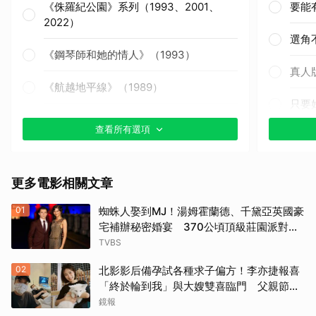
《侏羅紀公園》系列（1993、2001、
要能
2022）
選角
《鋼琴師和她的情人》（1993）
真人
《航越地平線》（1989）
只要
《獵殺紅色十月》（1990）
查看所有選項
其他
《戰慄黑洞》（1995）
更多電影相關文章
《撕裂地平線》（1997）
01
蜘蛛人娶到MJ！湯姆霍蘭德、千黛亞英國豪
《變人》（1999）
宅補辦秘密婚宴 370公頃頂級莊園派對曝
光
TVBS
《鋼鐵墳墓》（2013）
02
北影影后備孕試各種求子偏方！李亦捷報喜
《震盪效應》(2015)
「終於輪到我」與大嫂雙喜臨門 父親節喊
話亡父：他一定在笑
鏡報
《神鬼嚎野人》（2016）