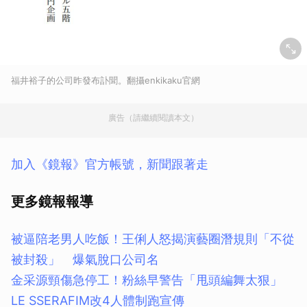
福井裕子的公司昨發布訃聞。翻攝enkikaku官網
廣告（請繼續閱讀本文）
加入《鏡報》官方帳號，新聞跟著走
更多鏡報報導
被逼陪老男人吃飯！王俐人怒揭演藝圈潛規則「不從
被封殺」 爆氣脫口公司名
金采源頸傷急停工！粉絲早警告「甩頭編舞太狠」
LE SSERAFIM改4人體制跑宣傳