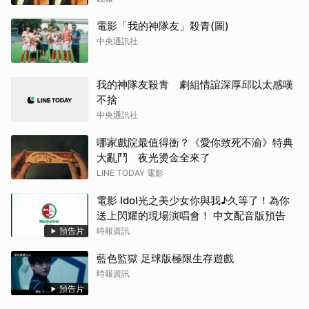
電影「我的神隊友」殺青(圖)
中央通訊社
我的神隊友殺青 劇組情誼深厚邱以太感嘆
不捨
中央通訊社
哪家戲院最值得衝？《愛你致死不渝》特典
大亂鬥 夜光燙金全來了
LINE TODAY 電影
電影 Idol光之美少女你與我♪久等了！為你
送上閃耀的現場演唱會！ 中文配音版預告
預告片
時報資訊
藍色監獄 足球版極限生存遊戲
時報資訊
預告片