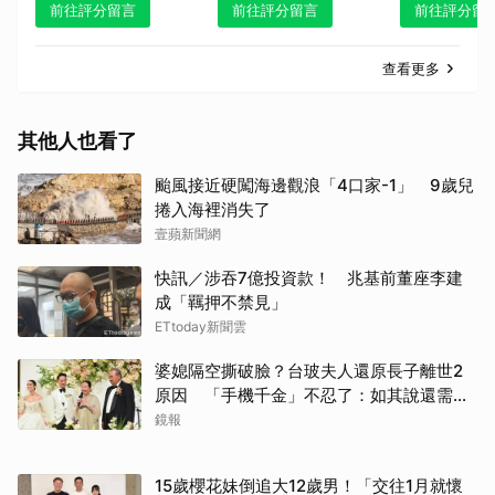
前往評分留言
前往評分留言
前往評分留
查看更多
其他人也看了
颱風接近硬闖海邊觀浪「4口家-1」 9歲兒
捲入海裡消失了
壹蘋新聞網
快訊／涉吞7億投資款！ 兆基前董座李建
成「羈押不禁見」
ETtoday新聞雲
婆媳隔空撕破臉？台玻夫人還原長子離世2
原因 「手機千金」不忍了：如其說還需要
離開嗎？
鏡報
15歲櫻花妹倒追大12歲男！「交往1月就懷