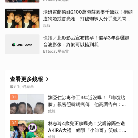
湯姆霍蘭德砸2100萬包莊園娶千黛亞！街頭
遛狗婚戒首亮相 打破蜘蛛人分手魔咒閃爆
全場
鏡報
快訊／北影影后宣布懷孕！備孕3年喜曬超
音波影像：終於可以輪到我
ETtoday星光雲
查看更多鏡報
最近1小時結果
01
劉亞仁涉毒停工3年近況曝！「嘟嘴貼
臉」親密照韓網瘋傳 他高調告白：愛
你
鏡報
02
林志玲4歲兒正臉曝光！父親節隔空送
AKIRA大禮 網讚「小帥哥」笑喊：再
生一個
鏡報