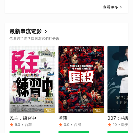
查看更多
最新串流電影
你看過了嗎？快來為它們打分數
取消
電影
電影
民主，練習中
匿殺
007：惡魔
9.0
•
台灣
0.0
•
台灣
10
•
歐美