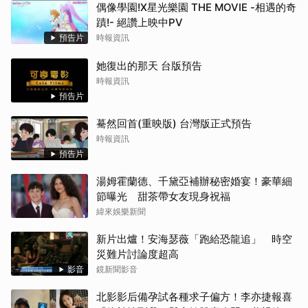
偶像學園!X星光樂園 THE MOVIE -相遇的奇
蹟!- 絕讚上映中PV
預告片
時報資訊
她復出的那天 台版預告
時報資訊
預告片
驀然回首(重映版) 台灣版正式預告
時報資訊
預告片
湯姆霍蘭德、千黛亞補辦秘密婚宴！豪華細
節曝光 甜茶帶女友現身祝福
緯來娛樂新聞
新片出爐！安海瑟薇「跑給恐龍追」 時空
災難片討論度超高
影音
鏡新聞影音
北影影后備孕試各種求子偏方！李亦捷報喜