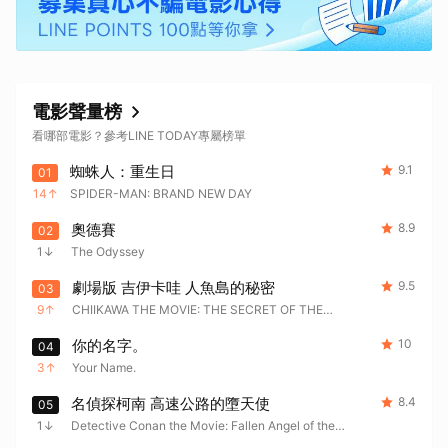
電影聲量榜
看哪部電影？參考LINE TODAY專屬榜單
蜘蛛人：重生日
9.1
01
14
SPIDER-MAN: BRAND NEW DAY
奧德賽
8.9
02
1
The Odyssey
劇場版 吉伊卡哇 人魚島的秘密
9.5
03
9
CHIIKAWA THE MOVIE: THE SECRET OF THE
MERMAID ISLAND
你的名字。
10
04
3
Your Name.
名偵探柯南 高速公路的墮天使
8.4
05
1
Detective Conan the Movie: Fallen Angel of the
Highway