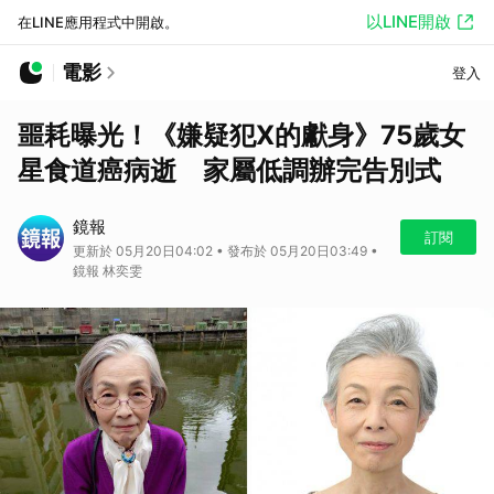
以LINE開啟
在LINE應用程式中開啟。
電影
登入
噩耗曝光！《嫌疑犯X的獻身》75歲女
星食道癌病逝 家屬低調辦完告別式
鏡報
訂閱
更新於 05月20日04:02 • 發布於 05月20日03:49 •
鏡報 林奕雯