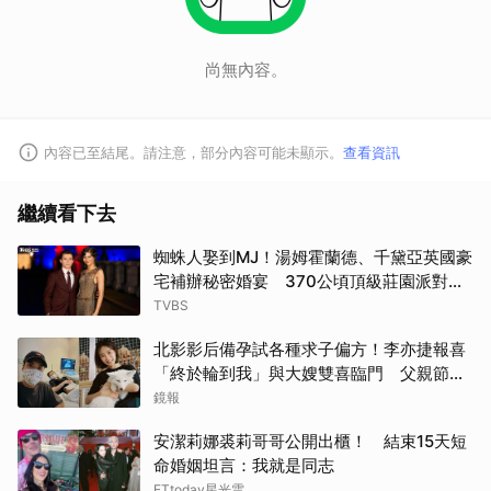
尚無內容。
內容已至結尾。請注意，部分內容可能未顯示。
查看資訊
繼續看下去
蜘蛛人娶到MJ！湯姆霍蘭德、千黛亞英國豪
宅補辦秘密婚宴 370公頃頂級莊園派對曝
光
TVBS
北影影后備孕試各種求子偏方！李亦捷報喜
「終於輪到我」與大嫂雙喜臨門 父親節喊
話亡父：他一定在笑
鏡報
安潔莉娜裘莉哥哥公開出櫃！ 結束15天短
命婚姻坦言：我就是同志
ETtoday星光雲