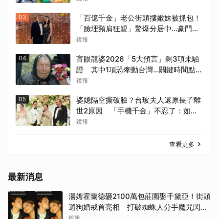
03
「百億千金」老公街頭摟嫩妹被抓包！
「臉埋頸肩狂親」驚爆分居中...豪門婚
變+1
鏡報
04
盲眼龍婆2026「5大預言」剩3項未驗
證 其中1項恐牽動台灣...關鍵時間點曝
光
鏡報
05
婆媳隔空撕破臉？台玻夫人還原長子離
世2原因 「手機千金」不忍了：如其
說還需要離開嗎？
鏡報
查看更多
最新消息
湯姆霍蘭德砸2100萬包莊園娶千黛亞！街頭
遛狗婚戒首亮相 打破蜘蛛人分手魔咒閃爆
全場
鏡報