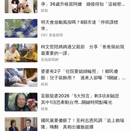
孕」36歲升格當阿嬤 婚後得知「這秘密」
傻眼了
鏡報
明天會放颱風假嗎？8縣市達「停班課標
準」
EBC 東森新聞
柯文哲陪媽媽過父親節 分享「爸爸留給我
最重要的一課」
壹蘋新聞網
婆婆有2子「住院要媳婦輪照」！鄉民傻
眼：兒子裝飾用？ 過來人卻曝「1關鍵」才
做決定
鏡報
盲眼龍婆2026「5大預言」剩3項未驗證
其中1項恐牽動台灣...關鍵時間點曝光
鏡報
國民黨要傻眼了！見柯志恩民調「追上賴瑞
隆」嗨翻 真相出爐臉超腫