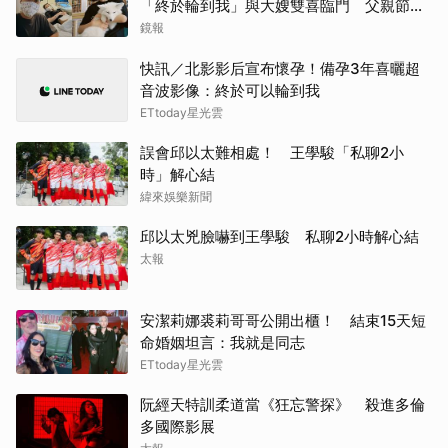
「終於輪到我」與大嫂雙喜臨門 父親節喊
話亡父：他一定在笑
鏡報
快訊／北影影后宣布懷孕！備孕3年喜曬超
音波影像：終於可以輪到我
ETtoday星光雲
誤會邱以太難相處！ 王學駿「私聊2小
時」解心結
緯來娛樂新聞
邱以太兇臉嚇到王學駿 私聊2小時解心結
太報
安潔莉娜裘莉哥哥公開出櫃！ 結束15天短
命婚姻坦言：我就是同志
ETtoday星光雲
阮經天特訓柔道當《狂忘警探》 殺進多倫
多國際影展