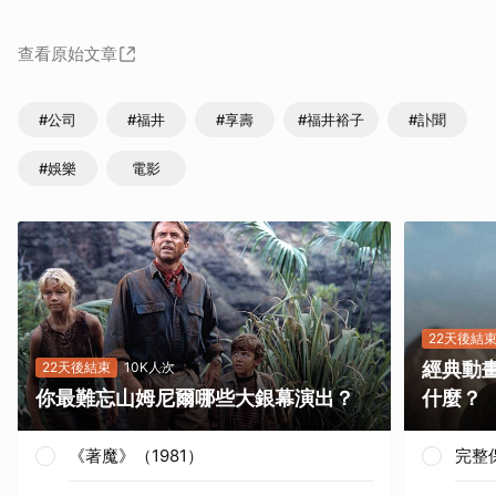
查看原始文章
#公司
#福井
#享壽
#福井裕子
#訃聞
#娛樂
電影
22天後結
經典動
22天後結束
10K人次
你最難忘山姆尼爾哪些大銀幕演出？
什麼？
《著魔》（1981）
完整