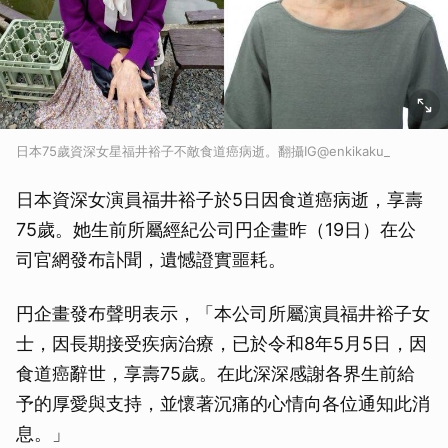
日本75歲資深女星福井裕子不敵食道癌病逝。翻攝IG@enkikaku_
日本資深女演員福井裕子於5日因食道癌病逝，享壽
75歲。她生前所屬經紀公司円企畫昨（19日）在公
司官網發布訃聞，遺憾證實噩耗。
円企畫發布聲明表示，「本公司所屬演員福井裕子女
士，因長期接受疾病治療，已於令和8年5月5日，因
食道癌辭世，享壽75歲。在此深深感謝各界生前給
予的厚愛與支持，並懷著沉痛的心情向各位通知此消
息。」