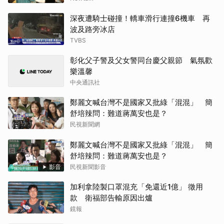
深夜遭騎士碰撞！轎車滑行連撞6機車 再
波及路旁冰店
TVBS
彰化父子警及父女警同台慶父親節 氣氛歡
樂溫馨
中央通訊社
鄭麗文喊台灣不是國家又批綠「混混」 簡
舒培辣問：難道蔣萬安也是？
民視新聞網
鄭麗文喊台灣不是國家又批綠「混混」 簡
舒培辣問：難道蔣萬安也是？
影音
民視新聞影音
加利拿陸製口罩混充「免還近1億」 徵用
款 衛福部告輸原因出爐
鏡報