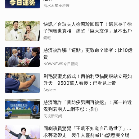
清水孟星座塔羅
快訊／台玻夫人徐莉玲回應了！還原長子徐
子翔離世真相 痛陷「巨大哀傷」足不出戶
鏡報
慈濟被詐騙「這點」更致命？學者：比10億
貴
NOWNEWS今日新聞
剃毛變聖光儀式！西伯利亞貓閉眼站立宛如
升天 9500萬人看傻：已看見上帝
Styletc
慈濟遭詐「昔防疫男團再被挖」！羅一鈞近
況判若兩人…網不忍：擔心
民視新聞網
同劇演員驚覺「王凱不知道自己過世了」...
求菩薩帶走 製作人靈前喊1句話惹哭全場