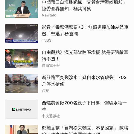
中國藉口白海豚颱風「交管台灣海峽船舶」
陸委會轟無知：極其可笑
Newtalk
影音／毒駕酒駕案+3！無照男撞加油站洗車
機「想逃」秒遭攔
TVBS
自由觀點》漢光部隊跨區增援 就是要讓敵軍
猜不透！
自由電子報
新莊路面突裂滲水！疑自來水管破裂 702
戶停水搶修
台視
西螺農會揪200名親子下田趣 體驗水稻一
生
中央通訊社
鄭麗文稱「台灣從未獨立、不是國家」 陳培