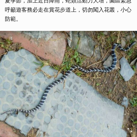
夏季節，加上近日降雨，蛇類活動力大增，園區緊急
呼籲遊客務必走在賞花步道上，切勿闖入花叢，小心
防範。