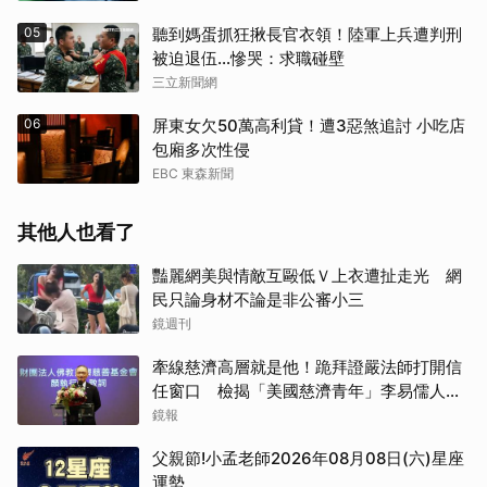
05
聽到媽蛋抓狂揪長官衣領！陸軍上兵遭判刑
被迫退伍…慘哭：求職碰壁
三立新聞網
06
屏東女欠50萬高利貸！遭3惡煞追討 小吃店
包廂多次性侵
EBC 東森新聞
其他人也看了
豔麗網美與情敵互毆低Ｖ上衣遭扯走光 網
民只論身材不論是非公審小三
鏡週刊
牽線慈濟高層就是他！跪拜證嚴法師打開信
任窗口 檢揭「美國慈濟青年」李易儒人脈
網絡
鏡報
父親節!小孟老師2026年08月08日(六)星座
運勢