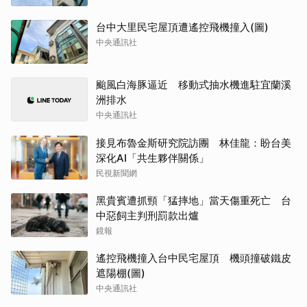
台中大里民宅屋頂遭遙控飛機撞入(圖)
中央通訊社
颱風白海豚逼近 移動式抽水機進駐宜蘭溪
洲排水
中央通訊社
接見布魯金斯研究院訪團 林佳龍：盼台美
深化AI「共生夥伴關係」
民視新聞網
黑貴賓遭抓頸「猛摔地」當天傷重死亡 台
中惡飼主判刑罰款出爐
鏡報
遙控飛機撞入台中民宅屋頂 機頭撞破鐵皮
遮陽棚(圖)
中央通訊社