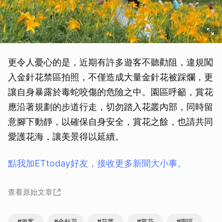
更令人憂心的是，近期有許多遊客不聽勸阻，違規闖
入金針花禁區拍照，不僅造成大量金針花被踩爛，更
讓自身暴露於毒蛇咬傷的危險之中。園區呼籲，賞花
應沿著規劃的步道行走，切勿踏入花叢內部，同時留
意腳下動靜，以確保自身安全，賞花之餘，也請共同
愛護花海，讓美景得以延續。
點我加ETtoday好友，接收更多新聞大小事。
查看原始文章
#遊客
#金針花
#花叢
#賞花
#園區