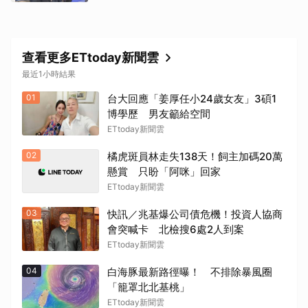
查看更多ETtoday新聞雲
最近1小時結果
01
台大回應「姜厚任小24歲女友」3碩1
博學歷 男友籲給空間
ETtoday新聞雲
02
橘虎斑員林走失138天！飼主加碼20萬
懸賞 只盼「阿咪」回家
ETtoday新聞雲
03
快訊／兆基爆公司債危機！投資人協商
會突喊卡 北檢搜6處2人到案
ETtoday新聞雲
04
白海豚最新路徑曝！ 不排除暴風圈
「籠罩北北基桃」
ETtoday新聞雲