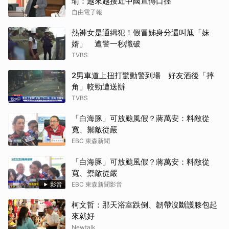
瑜：越來越接近中國宣傳口徑
自由電子報
熱褲女是通緝犯！假冒姊身分還叫尪「妹
婿」 遭警一秒識破
TVBS
2男車道上扭打驚動警到場 好友酒後「摔
角」較勁遭送辦
TVBS
「白海豚」可放颱風假？蔣萬安：料敵從
寬、禦敵從嚴
EBC 東森新聞
「白海豚」可放颱風假？蔣萬安：料敵從
寬、禦敵從嚴
影音
EBC 東森新聞影音
柯文哲：那天浴室跌倒、韌帶沒斷護膝包起
來就好
Newtalk