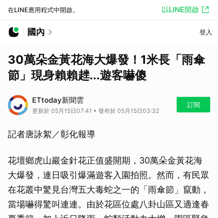
以LINE開啟
在LINE應用程式中開啟。
國內
登入
30萬朵金黃花海大爆發！1米長「雨傘
節」現身賴賴趖...遊客嚇傻
ETtoday新聞雲
訂閱
更新於 05月15日07:41 • 發布於 05月15日03:32
記者唐詠絮／彰化報導
花壇鄉虎山巖金針花正值盛開期，30萬朵金黃花海
大爆發，連日吸引爆滿遊客入園拍照。然而，有民眾
在花叢中驚見台灣五大毒蛇之一的「雨傘節」竄動，
當場嚇得驚叫連連。由於花區位處八卦山區又適逢春