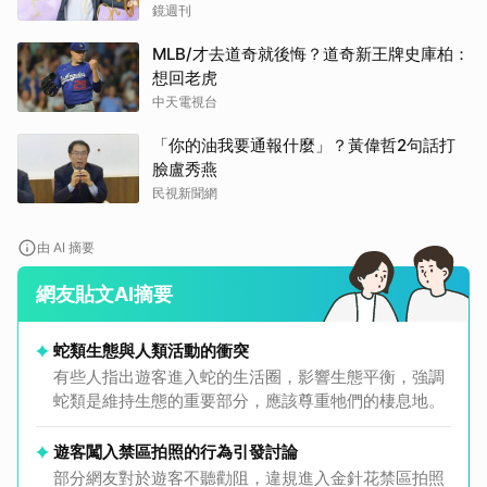
鏡週刊
MLB/才去道奇就後悔？道奇新王牌史庫柏：
想回老虎
中天電視台
「你的油我要通報什麼」？黃偉哲2句話打
臉盧秀燕
民視新聞網
由 AI 摘要
網友貼文AI摘要
蛇類生態與人類活動的衝突
有些人指出遊客進入蛇的生活圈，影響生態平衡，強調
蛇類是維持生態的重要部分，應該尊重牠們的棲息地。
遊客闖入禁區拍照的行為引發討論
部分網友對於遊客不聽勸阻，違規進入金針花禁區拍照