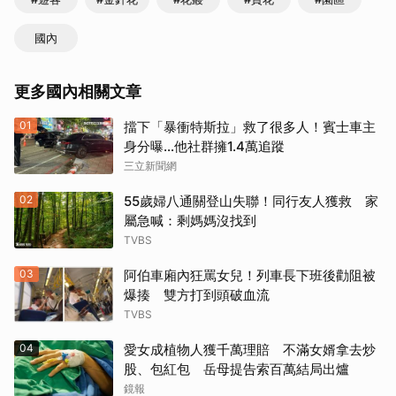
國內
更多國內相關文章
01
擋下「暴衝特斯拉」救了很多人！賓士車主
身分曝…他社群擁1.4萬追蹤
三立新聞網
02
55歲婦八通關登山失聯！同行友人獲救 家
屬急喊：剩媽媽沒找到
TVBS
03
阿伯車廂內狂罵女兒！列車長下班後勸阻被
爆揍 雙方打到頭破血流
TVBS
04
愛女成植物人獲千萬理賠 不滿女婿拿去炒
股、包紅包 岳母提告索百萬結局出爐
鏡報