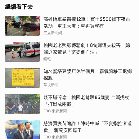
繼續看下去
高雄轎車暴衝撞12車！賓士S500擋下夜市
浩劫 車主大度：車再買就有
三立新聞網
桃園老老照顧傳悲劇！8旬婦遭夫殺害 媳
取消
婦返家驚見「婆婆倒血泊」
鏡報
知名蛋塔豆漿店休半個月 霸氣讓移工返鄉
探親
華視新聞
疑不堪碎念！桃園老翁殺85歲妻 金屬拐杖
「打斷成兩截」
EBC 東森新聞
慈濟買疫苗遭詐！陳時中喊「不實指控者道
歉」 蔣萬安回應了
EBC 東森新聞