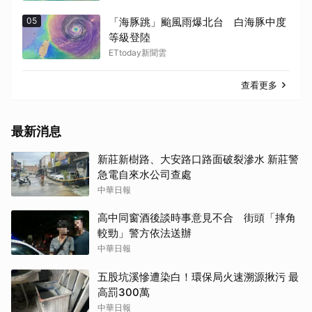
05
「海豚跳」颱風雨爆北台 白海豚中度
等級登陸
ETtoday新聞雲
查看更多
最新消息
新莊新樹路、大安路口路面破裂滲水 新莊警
急電自來水公司查處
中華日報
高中同窗酒後談時事意見不合 街頭「摔角
較勁」警方依法送辦
中華日報
五股坑溪慘遭染白！環保局火速溯源揪污 最
高罰300萬
中華日報