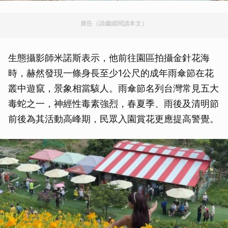
廣告（請繼續閱讀本文）
生態攝影師米諾斯表示，他前往園區拍攝金針花海
時，赫然發現一條身長至少1公尺的成年雨傘節在花
叢中遊竄，景象相當駭人。雨傘節名列台灣常見五大
毒蛇之一，神經性毒素強烈，春夏季、雨後及清明節
前後為其活動高峰期，民眾入園賞花更應提高警覺。