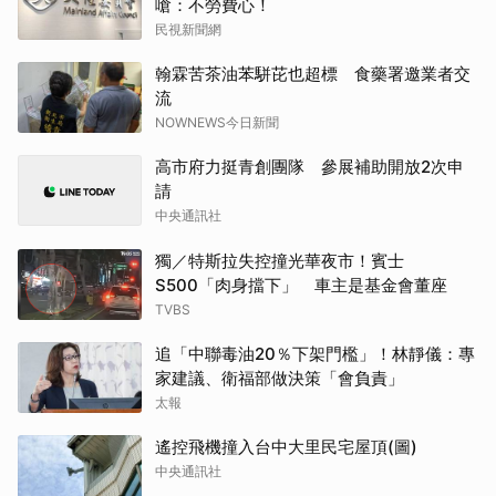
嗆：不勞費心！
民視新聞網
翰霖苦茶油苯駢芘也超標 食藥署邀業者交
流
NOWNEWS今日新聞
高市府力挺青創團隊 參展補助開放2次申
請
中央通訊社
獨／特斯拉失控撞光華夜市！賓士
S500「肉身擋下」 車主是基金會董座
TVBS
追「中聯毒油20％下架門檻」！林靜儀：專
家建議、衛福部做決策「會負責」
太報
遙控飛機撞入台中大里民宅屋頂(圖)
中央通訊社