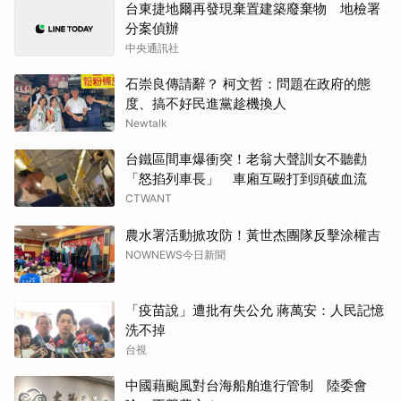
台東捷地爾再發現棄置建築廢棄物 地檢署
分案偵辦
中央通訊社
石崇良傳請辭？ 柯文哲：問題在政府的態
度、搞不好民進黨趁機換人
Newtalk
台鐵區間車爆衝突！老翁大聲訓女不聽勸
「怒掐列車長」 車廂互毆打到頭破血流
CTWANT
農水署活動掀攻防！黃世杰團隊反擊涂權吉
NOWNEWS今日新聞
「疫苗說」遭批有失公允 蔣萬安：人民記憶
洗不掉
台視
中國藉颱風對台海船舶進行管制 陸委會