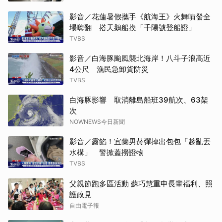
影音／花蓮暑假攜手《航海王》火舞噴發全
場嗨翻 搭天鵝船換「千陽號登船證」
TVBS
影音／白海豚颱風襲北海岸！八斗子浪高近
4公尺 漁民急卸貨防災
TVBS
白海豚影響 取消離島船班39航次、63架
次
NOWNEWS今日新聞
影音／露餡！宜蘭男菸彈掉出包包「趁亂丟
水構」 警掀蓋撈證物
TVBS
父親節跑多區活動 蘇巧慧重申長輩福利、照
護政見
自由電子報