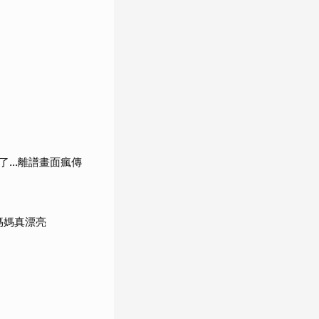
了…離譜畫面瘋傳
媽媽真漂亮