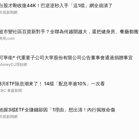
台股才剛收復44K！巴逆逆秒入手「這1檔」網全崩潰了
民視新聞網
超市變社區百貨新對手？全聯為何越開越大，還把健身房、餐廳都搬
商周.com
可寧衛* 代重要子公司大寧股份有限公司公告董事會通過捐贈事宜
MoneyDJ理財網
8月ETF除息潮來了！ 14檔「配息率逾10%」一次看
EBC 東森新聞
他握3檔ETF全賺錢卻因「1理由」想出清！內行揭致命傷
民視新聞網