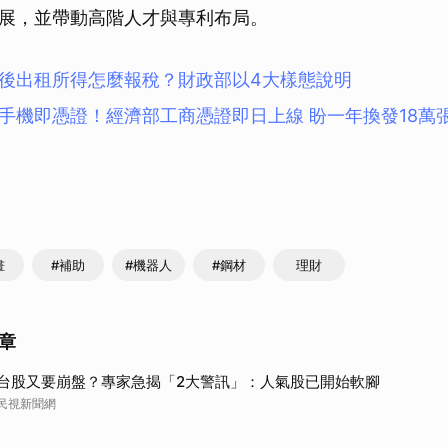
展，並帶動高階人才與專利布局。
後出租所得怎麼報稅？財政部以4大樣態說明
手機即憑證！經濟部工商憑證即日上線 盼一年換發18萬
畫
#補助
#機器人
#鋼材
理財
章
台股又要崩盤？專家急揭「2大警訊」：人氣股已開始軟腳
民視新聞網