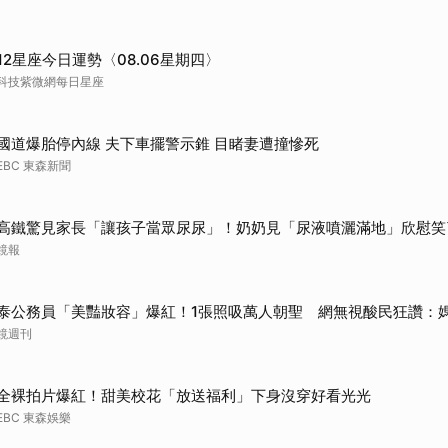
取消
12星座今日運勢〈08.06星期四〉
科技紫微網每日星座
國道爆胎停內線 夫下車擺警示錐 目睹妻遭撞慘死
EBC 東森新聞
高鐵驚見家長「讓孩子當眾尿尿」！奶奶見「尿液噴灑滿地」欣慰笑
鏡報
泰公務員「美豔妝容」爆紅！1張照吸萬人朝聖 網無視酸民狂讚：
鏡週刊
全裸拍片爆紅！甜美校花「放送福利」下身沒穿好看光光
EBC 東森娛樂