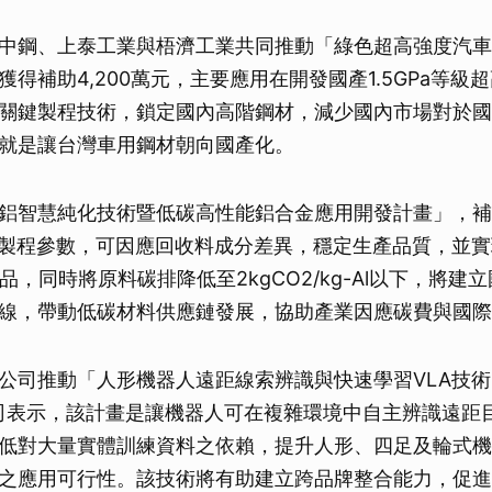
中鋼、上泰工業與梧濟工業共同推動「綠色超高強度汽車
得補助4,200萬元，主要應用在開發國產1.5GPa等級
關鍵製程技術，鎖定國內高階鋼材，減少國內市場對於國
就是讓台灣車用鋼材朝向國產化。
鋁智慧純化技術暨低碳高性能鋁合金應用開發計畫」，補助
整製程參數，可因應回收料成分差異，穩定生產品質，並
品，同時將原料碳排降低至2kgCO2/kg-Al以下，將建
線，帶動低碳材料供應鏈發展，協助產業因應碳費與國際
公司推動「人形機器人遠距線索辨識與快速學習VLA技
司表示，該計畫是讓機器人可在複雜環境中自主辨識遠距
低對大量實體訓練資料之依賴，提升人形、四足及輪式機
之應用可行性。該技術將有助建立跨品牌整合能力，促進