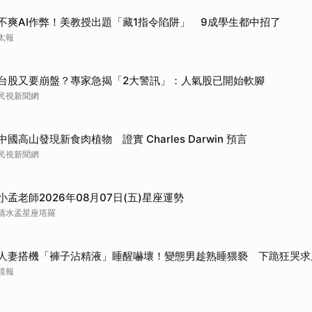
不爽AI作弊！美教授出題「藏1指令陷阱」 9成學生都中招了
太報
台股又要崩盤？專家急揭「2大警訊」：人氣股已開始軟腳
民視新聞網
中國高山發現新食肉植物 證實 Charles Darwin 預言
民視新聞網
小孟老師2026年08月07日(五)星座運勢
清水孟星座塔羅
人妻搭機「褲子沾精液」睡醒嚇壞！變態男趁熟睡猥褻 下跪狂哭求
鏡報