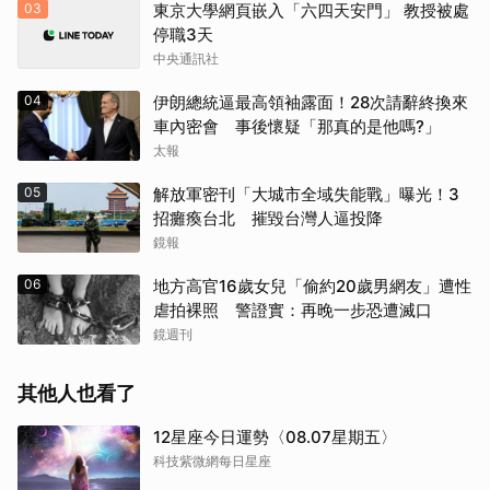
03
東京大學網頁嵌入「六四天安門」 教授被處
停職3天
中央通訊社
04
伊朗總統逼最高領袖露面！28次請辭終換來
車內密會 事後懷疑「那真的是他嗎?」
太報
05
解放軍密刊「大城市全域失能戰」曝光！3
招癱瘓台北 摧毀台灣人逼投降
鏡報
06
地方高官16歲女兒「偷約20歲男網友」遭性
虐拍裸照 警證實：再晚一步恐遭滅口
鏡週刊
其他人也看了
12星座今日運勢〈08.07星期五〉
科技紫微網每日星座