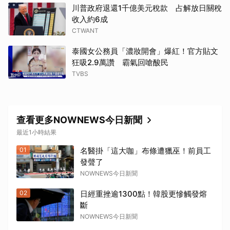
川普政府退還1千億美元稅款 占解放日關稅
收入約6成
CTWANT
泰國女公務員「濃妝開會」爆紅！官方貼文
狂吸2.9萬讚 霸氣回嗆酸民
TVBS
查看更多NOWNEWS今日新聞
最近1小時結果
01
名醫掛「這大咖」布條遭獵巫！前員工
發聲了
NOWNEWS今日新聞
02
日經重挫逾1300點！韓股更慘觸發熔
斷
NOWNEWS今日新聞