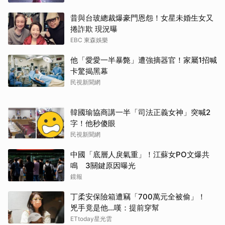
昔與台玻總裁爆豪門恩怨！女星未婚生女又
捲詐欺 現況曝
EBC 東森娛樂
他「愛愛一半暴斃」遭強摘器官！家屬1招喊
卡驚揭黑幕
民視新聞網
韓國瑜協商講一半「司法正義女神」突喊2
字！他秒傻眼
民視新聞網
中國「底層人戾氣重」！江蘇女PO文爆共
鳴 3關鍵原因曝光
鏡報
丁柔安保險箱遭竊「700萬元全被偷」！
兇手竟是他...嘆：提前穿幫
ETtoday星光雲