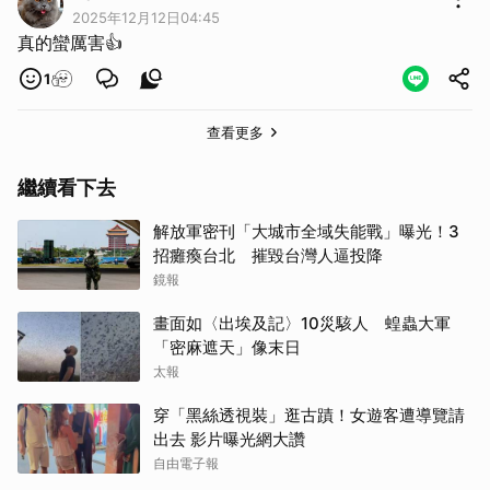
取消
2025年12月12日04:45
真的蠻厲害👍
1
查看更多
繼續看下去
解放軍密刊「大城市全域失能戰」曝光！3
招癱瘓台北 摧毀台灣人逼投降
鏡報
畫面如〈出埃及記〉10災駭人 蝗蟲大軍
「密麻遮天」像末日
太報
穿「黑絲透視裝」逛古蹟！女遊客遭導覽請
出去 影片曝光網大讚
自由電子報