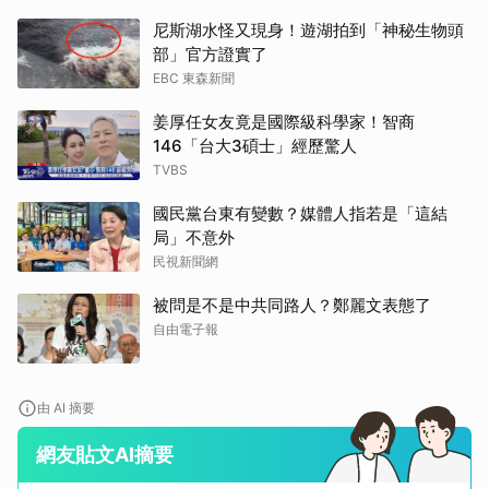
尼斯湖水怪又現身！遊湖拍到「神秘生物頭
部」官方證實了
EBC 東森新聞
姜厚任女友竟是國際級科學家！智商
146「台大3碩士」經歷驚人
TVBS
國民黨台東有變數？媒體人指若是「這結
局」不意外
民視新聞網
被問是不是中共同路人？鄭麗文表態了
自由電子報
由 AI 摘要
網友貼文AI摘要