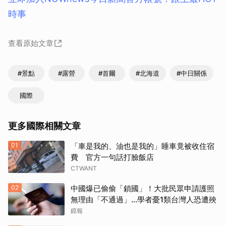
時事
查看原始文章
#景點
#露營
#首爾
#北海道
#中日關係
國際
更多國際相關文章
01
「車是我的、油也是我的」睡車竟被收住宿
費 官方一句話打臉飯店
CTWANT
02
中國爆已偷偷「鎖國」！大批民眾申請護照
無理由「不通過」...學者憂1類台灣人恐遭殃
鏡報