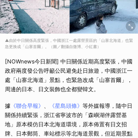
▲由於中日關係高度緊張，中國浙江一處露營景區的「山寨北海道」也緊
急更換成「山寨首爾」。（圖／翻攝自微博、小紅書）
[NOWnews今日新聞] 中日關係近期高度緊張，中國
政府兩度發公告呼籲公民避免赴日旅遊，中國浙江一
處「山寨北海道」景點，也緊急改成「山寨首爾」，
周邊的日本、日文裝飾也全都變韓文。
據
《聯合早報》
、
《星島頭條》
等外媒報導，隨中日
關係持續緊張，浙江省寧波市的「森嶼湖伴露營基
地」原本模仿日本北海道環境，原本佈置有日文招
牌、日本郵筒、車站標示等北海道景觀，但近期景點