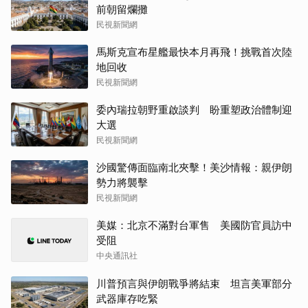
前朝留爛攤
民視新聞網
馬斯克宣布星艦最快本月再飛！挑戰首次陸
地回收
民視新聞網
委內瑞拉朝野重啟談判 盼重塑政治體制迎
大選
民視新聞網
沙國驚傳面臨南北夾擊！美沙情報：親伊朗
勢力將襲擊
民視新聞網
美媒：北京不滿對台軍售 美國防官員訪中
受阻
中央通訊社
川普預言與伊朗戰爭將結束 坦言美軍部分
武器庫存吃緊