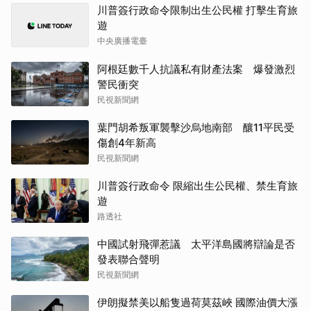
川普簽行政命令限制出生公民權 打擊生育旅
遊
中央廣播電臺
阿根廷數千人抗議私有財產法案 爆發激烈
警民衝突
民視新聞網
葉門胡希叛軍襲擊沙烏地南部 釀11平民受
傷創4年新高
民視新聞網
川普簽行政命令 限縮出生公民權、禁生育旅
遊
路透社
中國試射飛彈惹議 太平洋島國將辯論是否
發表聯合聲明
民視新聞網
伊朗擬禁美以船隻過荷莫茲峽 國際油價大漲