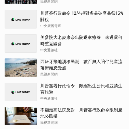
民視新聞網
川普簽行政命令 12/4起對多晶矽產品祭15%
關稅
中央廣播電臺
美參院大老麥康奈出院返家療養 未透露何
時重返國會
中央通訊社
西班牙飛地湧移民潮 數百無人陪伴兒童流
落街頭恐受虐
民視新聞網
川普簽署行政命令 限縮出生公民權並禁生
育旅遊
中央通訊社
不顧最高法院反對 川普簽行政命令限制屬
地公民權
民視新聞網