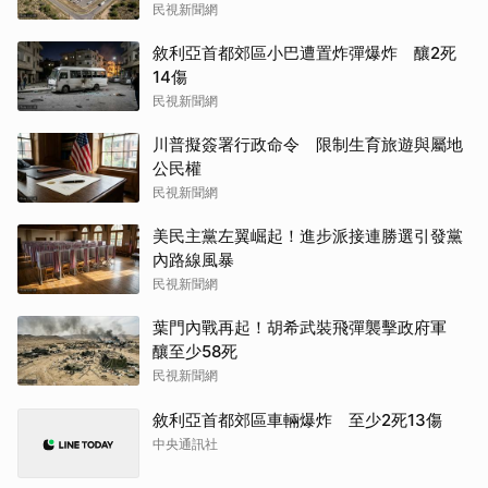
民視新聞網
敘利亞首都郊區小巴遭置炸彈爆炸 釀2死
14傷
民視新聞網
川普擬簽署行政命令 限制生育旅遊與屬地
公民權
民視新聞網
美民主黨左翼崛起！進步派接連勝選引發黨
內路線風暴
民視新聞網
葉門內戰再起！胡希武裝飛彈襲擊政府軍
釀至少58死
民視新聞網
敘利亞首都郊區車輛爆炸 至少2死13傷
中央通訊社