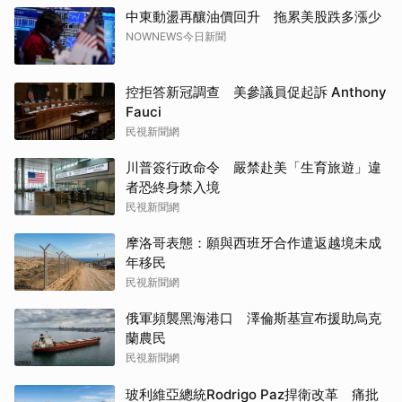
中東動盪再釀油價回升 拖累美股跌多漲少
NOWNEWS今日新聞
控拒答新冠調查 美參議員促起訴 Anthony
Fauci
民視新聞網
川普簽行政命令 嚴禁赴美「生育旅遊」違
者恐終身禁入境
民視新聞網
摩洛哥表態：願與西班牙合作遣返越境未成
年移民
民視新聞網
俄軍頻襲黑海港口 澤倫斯基宣布援助烏克
蘭農民
民視新聞網
玻利維亞總統Rodrigo Paz捍衛改革 痛批