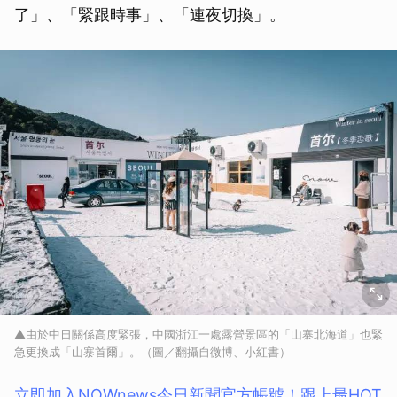
了」、「緊跟時事」、「連夜切換」。
▲由於中日關係高度緊張，中國浙江一處露營景區的「山寨北海道」也緊
急更換成「山寨首爾」。（圖／翻攝自微博、小紅書）
立即加入NOWnews今⽇新聞官⽅帳號！跟上最HOT