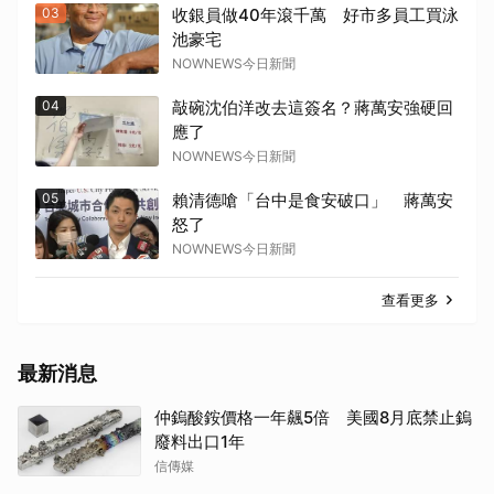
03
收銀員做40年滾千萬 好市多員工買泳
池豪宅
NOWNEWS今日新聞
04
敲碗沈伯洋改去這簽名？蔣萬安強硬回
應了
NOWNEWS今日新聞
05
賴清德嗆「台中是食安破口」 蔣萬安
怒了
NOWNEWS今日新聞
查看更多
最新消息
仲鎢酸銨價格一年飆5倍 美國8月底禁止鎢
廢料出口1年
信傳媒