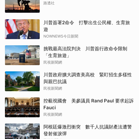
路透社
川普簽署2命令 打擊出生公民權、生育旅
遊
NOWNEWS今日新聞
挑戰最高法院判決 川普簽行政命令限制
「生育旅遊」
民視新聞網
川普政府擴大調查美高校 緊盯招生多樣性
與親巴抗議
民視新聞網
控藐視國會 美參議員 Rand Paul 要求起訴
Fauci
民視新聞網
阿根廷爆激烈衝突 數千人抗議財產法遭警
發射催淚彈