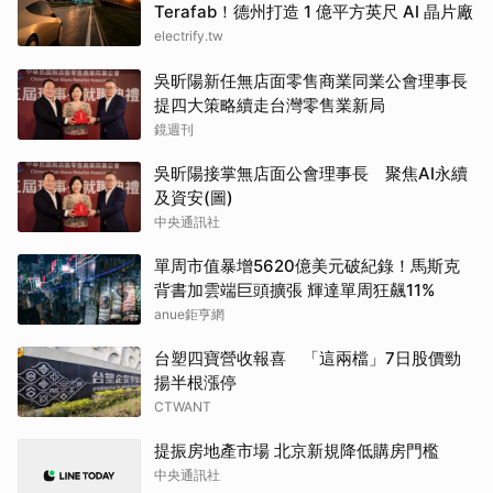
Terafab！德州打造 1 億平方英尺 AI 晶片廠
electrify.tw
吳昕陽新任無店面零售商業同業公會理事長
提四大策略續走台灣零售業新局
鏡週刊
吳昕陽接掌無店面公會理事長 聚焦AI永續
及資安(圖)
中央通訊社
單周市值暴增5620億美元破紀錄！馬斯克
背書加雲端巨頭擴張 輝達單周狂飆11%
anue鉅亨網
台塑四寶營收報喜 「這兩檔」7日股價勁
揚半根漲停
CTWANT
提振房地產市場 北京新規降低購房門檻
中央通訊社