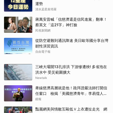
運勢
清水孟星座塔羅
蔣萬安昔喊「信慈濟還是信民進黨」翻車！
蔡英文「這21字」神打臉
民視新聞網
從防空避難到通訊降速 美日歐等國分享台灣
韌性演習資訊
自由電子報
三峽大壩開13孔排洪 下游慘遭殃! 多省泡在
洪水中 受災範圍擴大
Newtalk
牽線慈濟高層就是他！跪拜證嚴法師打開信
任窗口 檢揭「美國慈濟青年」李易儒人脈
網絡
鏡報
豔麗網美與情敵互毆低Ｖ上衣遭扯走光 網