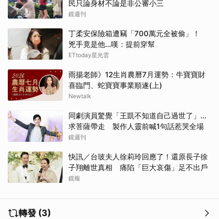
民只論身材不論是非公審小三
鏡週刊
丁柔安保險箱遭竊「700萬元全被偷」！
兇手竟是他...嘆：提前穿幫
ETtoday星光雲
雨揚老師》12生肖農曆7月運勢：牛寶寶財
喜臨門、蛇寶寶事業順遂(上)
Newtalk
同劇演員驚覺「王凱不知道自己過世了」...
求菩薩帶走 製作人靈前喊1句話惹哭全場
鏡週刊
快訊／台玻夫人徐莉玲回應了！還原長子徐
子翔離世真相 痛陷「巨大哀傷」足不出戶
鏡報
轉發 (3)