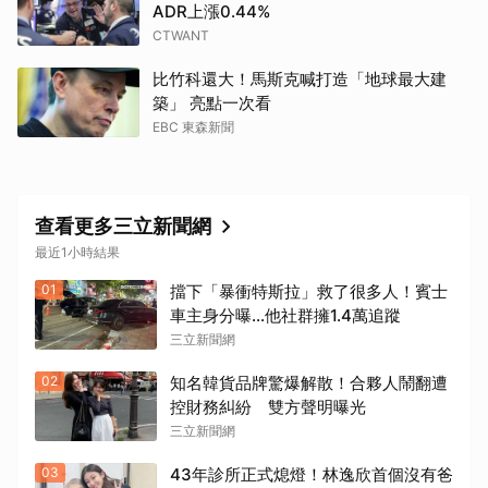
ADR上漲0.44%
CTWANT
比竹科還大！馬斯克喊打造「地球最大建
築」 亮點一次看
EBC 東森新聞
查看更多三立新聞網
最近1小時結果
01
擋下「暴衝特斯拉」救了很多人！賓士
車主身分曝…他社群擁1.4萬追蹤
三立新聞網
02
知名韓貨品牌驚爆解散！合夥人鬧翻遭
控財務糾紛 雙方聲明曝光
三立新聞網
03
43年診所正式熄燈！林逸欣首個沒有爸