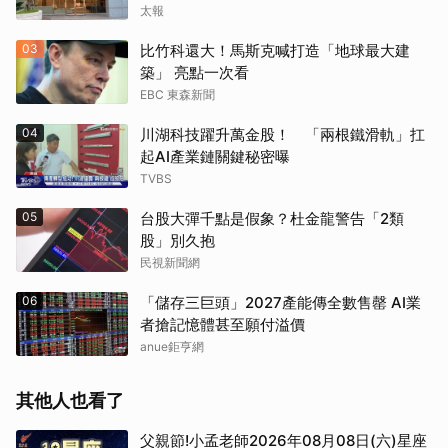
太報
03
比竹科還大！馬斯克喊打造「地球最大建
築」 亮點一次看
EBC 東森新聞
04
川湖科技躍升萬金股！ 「兩根鐵滑軌」扛
起AI產業鏈關鍵秘密曝
TVBS
05
台股大彈千點是假象？杜金龍警告「2類
股」別久抱
民視新聞網
06
「儲存三巨頭」2027產能傳全數售罄 AI業
者搶記憶體甚至願付溢價
anue鉅亨網
其他人也看了
父親節!小孟老師2026年08月08日(六)星座