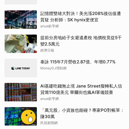
記憶體雙雄大對決！美光漲208%後估值遭
質疑 分析師：SK hynix更便宜
anue鉅亨網
提前分房地給子女避遺產稅 地價稅竟從5千
變2.5萬元
經濟日報
泰詠 115年7月營收2.87億、年增0.77%
MoneyDJ理財網
AI基建吃錢無止境 Jane Street擬轉私人信
貸籌110億美元 華爾街也瘋AI軍備競賽
anue鉅亨網
「萬元股」小資族也能碰？專家PO對帳單：
賺30萬
民視新聞網