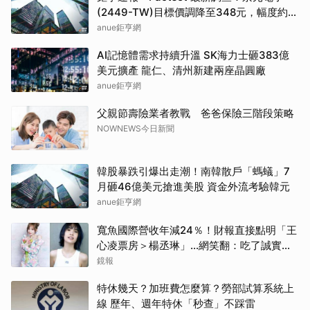
(2449-TW)目標價調降至348元，幅度約
3.84%
anue鉅亨網
AI記憶體需求持續升溫 SK海力士砸383億
美元擴產 龍仁、清州新建兩座晶圓廠
anue鉅亨網
父親節壽險業者教戰 爸爸保險三階段策略
NOWNEWS今日新聞
韓股暴跌引爆出走潮！南韓散戶「螞蟻」7
月砸46億美元搶進美股 資金外流考驗韓元
anue鉅亨網
寬魚國際營收年減24％！財報直接點明「王
心凌票房＞楊丞琳」…網笑翻：吃了誠實果
實？
鏡報
特休幾天？加班費怎麼算？勞部試算系統上
線 歷年、週年特休「秒查」不踩雷