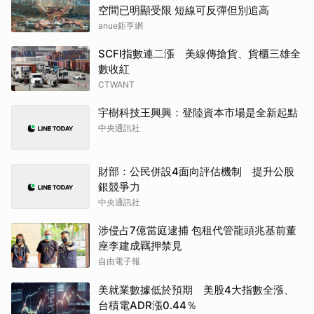
空間已明顯受限 短線可反彈但別追高
anue鉅亨網
SCFI指數連二漲 美線傳搶貨、貨櫃三雄全
數收紅
CTWANT
宇樹科技王興興：登陸資本市場是全新起點
中央通訊社
財部：公民併設4面向評估機制 提升公股
銀競爭力
中央通訊社
涉侵占7億當庭逮捕 包租代管龍頭兆基前董
座李建成羈押禁見
自由電子報
美就業數據低於預期 美股4大指數全漲、
台積電ADR漲0.44％