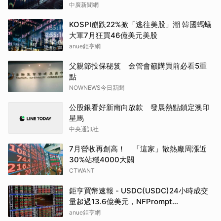
中廣新聞網
KOSPI崩跌22%掀「逃往美股」潮 韓國螞蟻
大軍7月狂買46億美元美股
anue鉅亨網
父親節投保秘笈 金管會籲購買前必看5重
點
NOWNEWS今日新聞
公股銀看好新南向放款 發展熱點鎖定澳印
星馬
中央通訊社
7月營收再創高！ 「這家」散熱廠周漲近
30%站穩4000大關
CTWANT
鉅亨買幣速報 - USDC(USDC)24小時成交
量超過13.6億美元，NFPrompt
Token(NFP)24小時漲幅達66.2%
anue鉅亨網