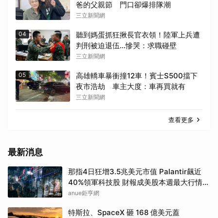
爸的父親節 門口卻爆排隊潮
三立新聞網
04
聽到媽蛋抓狂揪長官衣領！陸軍上兵遭
判刑被迫退伍…慘哭：求職碰壁
三立新聞網
05
高雄轎車暴衝撞12車！賓士S500擋下
夜市浩劫 車主大度：車再買就有
三立新聞網
查看更多
最新消息
那指4日狂增3.5兆美元市值 Palantir飆近
40%領軍科技股 財報成美股本週最大行情推
手
anue鉅亨網
特斯拉、SpaceX 砸 168 億美元蓋