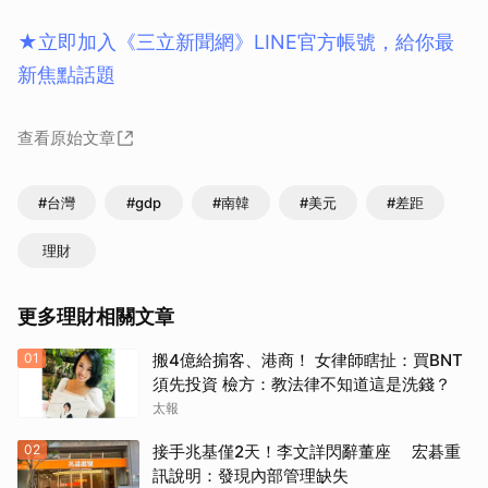
★立即加入《三立新聞網》LINE官方帳號，給你最
新焦點話題
查看原始文章
#台灣
#gdp
#南韓
#美元
#差距
理財
更多理財相關文章
01
搬4億給掮客、港商！ 女律師瞎扯：買BNT
須先投資 檢方：教法律不知道這是洗錢？
太報
02
接手兆基僅2天！李文詳閃辭董座 宏碁重
訊說明：發現內部管理缺失