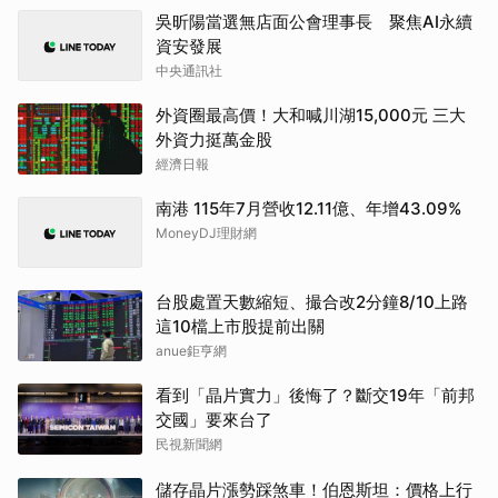
吳昕陽當選無店面公會理事長 聚焦AI永續
資安發展
中央通訊社
外資圈最高價！大和喊川湖15,000元 三大
外資力挺萬金股
經濟日報
南港 115年7月營收12.11億、年增43.09%
MoneyDJ理財網
台股處置天數縮短、撮合改2分鐘8/10上路
這10檔上市股提前出關
anue鉅亨網
看到「晶片實力」後悔了？斷交19年「前邦
交國」要來台了
民視新聞網
儲存晶片漲勢踩煞車！伯恩斯坦：價格上行