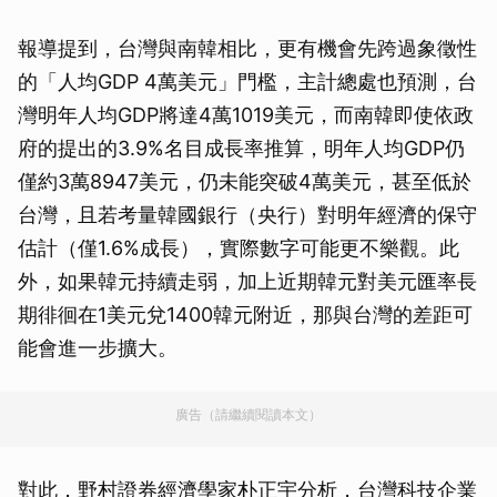
報導提到，台灣與南韓相比，更有機會先跨過象徵性
的「人均GDP 4萬美元」門檻，主計總處也預測，台
灣明年人均GDP將達4萬1019美元，而南韓即使依政
府的提出的3.9%名目成長率推算，明年人均GDP仍
僅約3萬8947美元，仍未能突破4萬美元，甚至低於
台灣，且若考量韓國銀行（央行）對明年經濟的保守
估計（僅1.6%成長），實際數字可能更不樂觀。此
外，如果韓元持續走弱，加上近期韓元對美元匯率長
期徘徊在1美元兌1400韓元附近，那與台灣的差距可
能會進一步擴大。
廣告（請繼續閱讀本文）
對此，野村證券經濟學家朴正宇分析，台灣科技企業