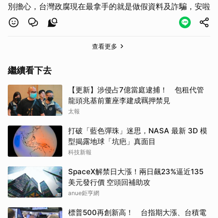
取消
別擔心，台灣政腐現在最拿手的就是做假資料及詐騙，安啦
查看更多
繼續看下去
【更新】涉侵占7億當庭逮捕！ 包租代管
龍頭兆基前董座李建成羈押禁見
太報
打破「藍色彈珠」迷思，NASA 最新 3D 模
型揭露地球「坑疤」真面目
科技新報
SpaceX解禁日大漲！兩日飆23%逼近135
美元發行價 空頭回補助攻
anue鉅亨網
標普500再創新高！ 台指期大漲、台積電