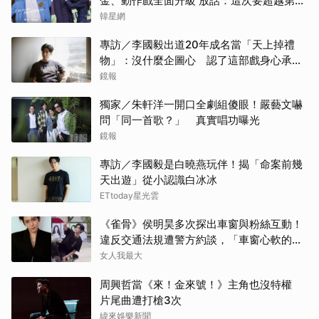
金、動作戲全面升級 放話：這次要超越第一
迪麗
季
韓星網
專訪／李國毅出道20年成名當「天上掉禮
王楚
物」：沒什麼企圖心 認了這部戲身心承受
壓力最大
鏡報
田曦
獨家／朱軒洋一開口全劇組傻眼！嚴藝文嚇
楊洋
問「同一首歌？」 真實唱功曝光
鏡報
戶田
專訪／李國毅是白曉燕玩伴！揭「命案前幾
千黛
天出遊」從小認識白冰冰
ETtoday星光雲
邊佑
《雀骨》侯明昊多次探出車窗與粉絲互動！
違反交通法規遭警方約談，「車窗心軟的
張凌
神」上熱搜
女人我最大
傑瑞
周興哲當《來！金來號！》主角也沒特權
片尾曲遭打槍3次
申惠
緯來娛樂新聞