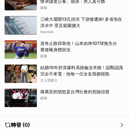
懷孕讓老公養」崩潰：男人真可憐
鏡報
三峽大壩開13孔排洪 下游慘遭殃! 多省泡在
洪水中 受災範圍擴大
Newtalk
道奇止敗得靠他！山本由伸107球無失分
賽後曝身體狀況
鏡報
結婚10年舒淇爆料馮德倫沒求婚！認剛認識
完全不來電：他每一任女友我都很熟
女人我最大
蔣萬安的憤怒是台灣社會的危險信號
鏡報
轉發 (0)