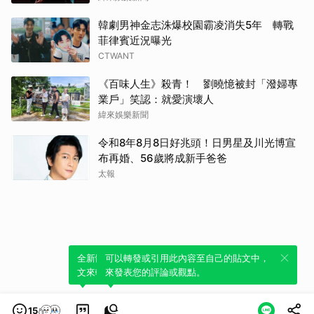
朴恩
韓劇男神金志洙爆校園霸凌消失5年 轉戰
菲律賓近況曝光
CTWANT
《百味人生》殺青！ 劉曉憶被封「潑婦專
業戶」笑認：就愛演壞人
緯來娛樂新聞
令和8年8月8日好兆頭！日男星及川光博宣
布再婚、56歲將成新手爸爸
太報
全新體驗！一鍵引用此內容，透過發布貼
可以轉發或引用此內容至自己的貼文中，
文來輕鬆表達個人立場。
來發表您的評論或觀點。
15