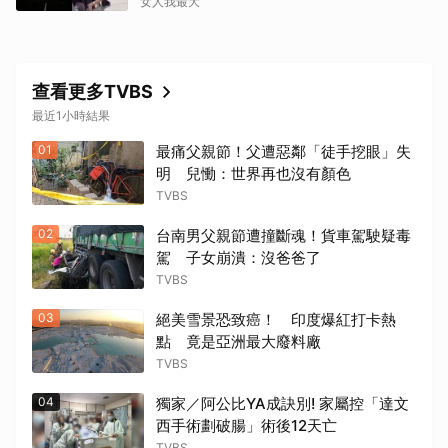
神」上熱搜
女人我最大
查看更多TVBS
最近1小時結果
01
最痛父親節！父遭惡鄰「徒手挖眼」失
明 兒慟：世界再也沒有顏色
TVBS
02
台南男父親節遭撞斷魂！貨車駕駛疑毒
駕 子女崩潰：沒爸爸了
TVBS
03
絕美雪景恐致癌！ 印度爆紅打卡熱
點 竟是亞洲最大廢料廠
TVBS
04
獨家／阿公比YA成訣別! 家屬控「達文
西手術劃破腸」術後12天亡
TVBS