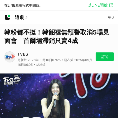
以LINE開啟
在LINE應用程式中開啟。
追劇
登入
韓粉都不挺！韓韶禧無預警取消5場見
面會 首爾場滯銷只賣4成
TVBS
訂閱
更新於 2025年09月16日07:25 • 發布於 2025年09月
16日06:05 • 林坤緯