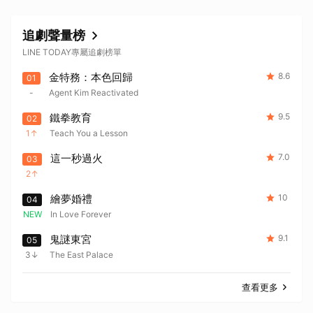
追劇聲量榜
LINE TODAY專屬追劇榜單
金特務：本色回歸
8.6
01
-
Agent Kim Reactivated
鐵拳教育
9.5
02
1
Teach You a Lesson
這一秒過火
7.0
03
2
繪夢婚禮
10
04
NEW
In Love Forever
鬼謎東宮
9.1
05
3
The East Palace
查看更多