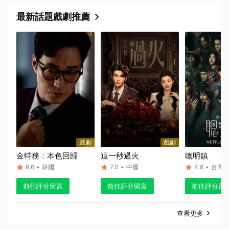
取消
最新話題戲劇推薦
戲劇
戲劇
金特務：本色回歸
這一秒過火
聰明鎮
8.6
•
韓國
7.0
•
中國
4.8
•
台灣
前往評分留言
前往評分留言
前往評分留
查看更多