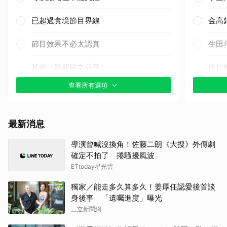
已超過實境節目界線
金高
節目效果不必太認真
生田
其他（歡迎貼文分享）
徐仁
查看所有選項
白鹿
湯姆
最新消息
林智
導演曾喊沒換角！佐藤二朗《大搜》外傳劇
確定不拍了 捲騷擾風波
朴海
ETtoday星光雲
金武
獨家／能走多久算多久！姜厚任認愛後首談
身後事 「遺囑進度」曝光
小栗
三立新聞網