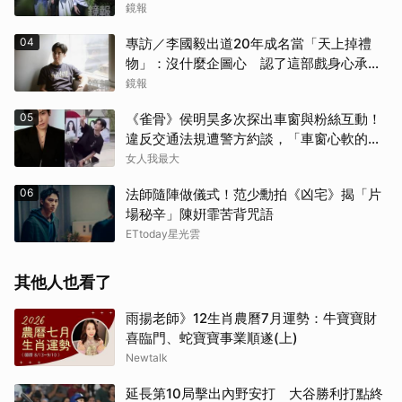
鏡報
04
專訪／李國毅出道20年成名當「天上掉禮
物」：沒什麼企圖心 認了這部戲身心承受
壓力最大
鏡報
05
《雀骨》侯明昊多次探出車窗與粉絲互動！
違反交通法規遭警方約談，「車窗心軟的
神」上熱搜
女人我最大
06
法師隨陣做儀式！范少勳拍《凶宅》揭「片
場秘辛」陳姸霏苦背咒語
ETtoday星光雲
其他人也看了
雨揚老師》12生肖農曆7月運勢：牛寶寶財
喜臨門、蛇寶寶事業順遂(上)
Newtalk
延長第10局擊出內野安打 大谷勝利打點終