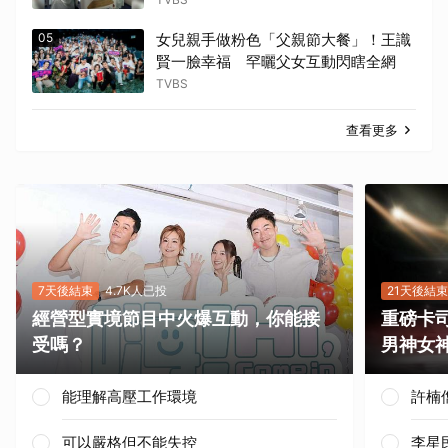
05
女兒親手做粉色「父親節大餐」！王識
賢一臉幸福 罕曬父女互動閃瞎全網
TVBS
查看更多
7天後結束
4.7K人已投
21天後結束
經營型實境節目中火爆互動，你能接
重磅卡司
受嗎？
男神女
能理解高壓工作環境
許楠
可以嚴格但不能失控
李星