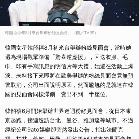
韓韶禧今年8月來台舉辦粉絲見面會。（圖／TVBS）
韓國女星韓韶禧8月初來台舉辦粉絲見面會，當時她
還為現場觀眾準備「驚喜逆應援」，回送衣服、毛
巾、印有手寫訊息的明信片等大禮，她還在活動上爆
淚。未料接下來即將在歐美舉辦的粉絲見面會竟無預
警取消，公司出面說明原因，然而尷尬的是就連在韓
國的見面會同樣滯銷，賣出不到一半座位。
韓韶禧6月開始舉辦世界巡迴粉絲見面會，從日本東
京起跑，接連造訪台北、曼谷、雅加達等城市。不過
經紀公司9ato娛樂卻突然發出公告，指出法蘭克
福、柏林、倫敦、巴黎、紐約等5個城市的見面會都