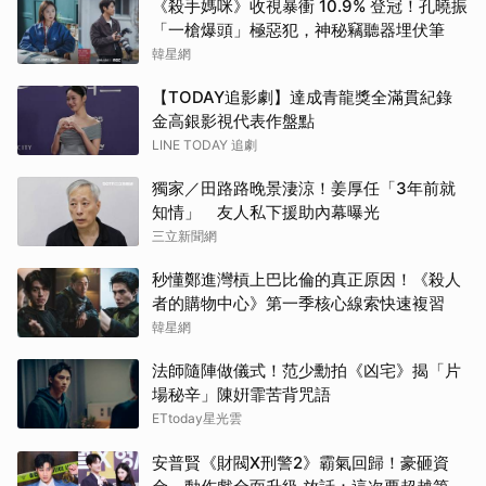
《殺手媽咪》收視暴衝 10.9% 登冠！孔曉振
山下
「一槍爆頭」極惡犯，神秘竊聽器埋伏筆
韓星網
IU
【TODAY追影劇】達成青龍獎全滿貫紀錄
Jis
金高銀影視代表作盤點
LINE TODAY 追劇
金宣
獨家／田路路晚景淒涼！姜厚任「3年前就
山姆
知情」 友人私下援助內幕曝光
三立新聞網
其他
秒懂鄭進灣槓上巴比倫的真正原因！《殺人
者的購物中心》第一季核心線索快速複習
高允
韓星網
柳樂
法師隨陣做儀式！范少勳拍《凶宅》揭「片
場秘辛」陳姸霏苦背咒語
Rai
ETtoday星光雲
蘇志
安普賢《財閥X刑警2》霸氣回歸！豪砸資