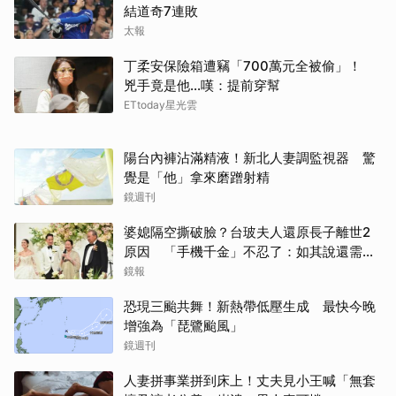
結道奇7連敗
太報
丁柔安保險箱遭竊「700萬元全被偷」！
兇手竟是他...嘆：提前穿幫
ETtoday星光雲
陽台內褲沾滿精液！新北人妻調監視器 驚
覺是「他」拿來磨蹭射精
鏡週刊
婆媳隔空撕破臉？台玻夫人還原長子離世2
原因 「手機千金」不忍了：如其說還需要
離開嗎？
鏡報
恐現三颱共舞！新熱帶低壓生成 最快今晚
增強為「琵鷺颱風」
鏡週刊
人妻拼事業拼到床上！丈夫見小王喊「無套