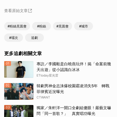
查看原始文章
#粉絲見面會
#粉絲
#見面會
#城市
#場次
追劇
更多追劇相關文章
01
專訪／李國毅是白曉燕玩伴！揭「命案前幾
天出遊」從小認識白冰冰
ETtoday星光雲
02
韓劇男神金志洙爆校園霸凌消失5年 轉戰
菲律賓近況曝光
CTWANT
03
獨家／朱軒洋一開口全劇組傻眼！嚴藝文嚇
問「同一首歌？」 真實唱功曝光