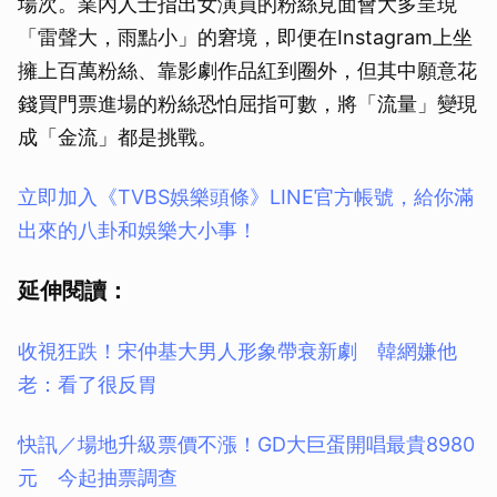
場次。業內人士指出女演員的粉絲見面會大多呈現
「雷聲大，雨點小」的窘境，即便在Instagram上坐
擁上百萬粉絲、靠影劇作品紅到圈外，但其中願意花
錢買門票進場的粉絲恐怕屈指可數，將「流量」變現
成「金流」都是挑戰。
立即加入《TVBS娛樂頭條》LINE官方帳號，給你滿
出來的八卦和娛樂大小事！
延伸閱讀：
收視狂跌！宋仲基大男人形象帶衰新劇 韓網嫌他
老：看了很反胃
快訊／場地升級票價不漲！GD大巨蛋開唱最貴8980
元 今起抽票調查