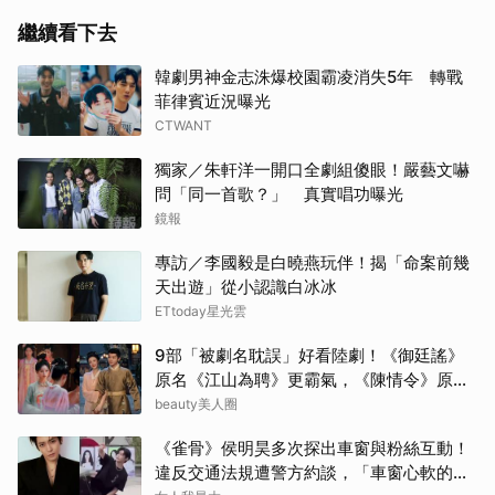
繼續看下去
韓劇男神金志洙爆校園霸凌消失5年 轉戰
菲律賓近況曝光
CTWANT
獨家／朱軒洋一開口全劇組傻眼！嚴藝文嚇
問「同一首歌？」 真實唱功曝光
鏡報
專訪／李國毅是白曉燕玩伴！揭「命案前幾
天出遊」從小認識白冰冰
ETtoday星光雲
9部「被劇名耽誤」好看陸劇！《御廷謠》
原名《江山為聘》更霸氣，《陳情令》原名
好聽
beauty美人圈
《雀骨》侯明昊多次探出車窗與粉絲互動！
違反交通法規遭警方約談，「車窗心軟的