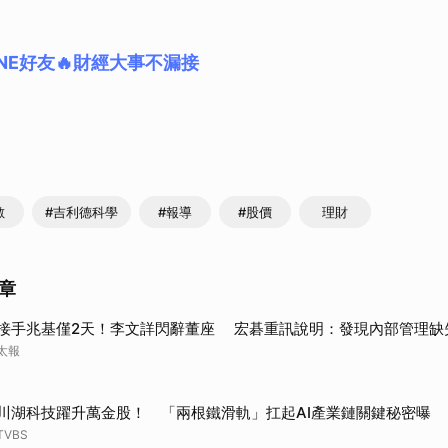
NE好友🔥財經大事不漏接
數
#吉利德科學
#報導
#股價
理財
章
接手兆基僅2天！李文詳閃辭董座 宏碁重訊說明：發現內部管理缺
太報
川湖科技躍升萬金股！ 「兩根鐵滑軌」扛起AI產業鏈關鍵秘密曝
TVBS