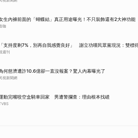
民視新聞網
女生內褲前面的「蝴蝶結」真正用途曝光！不只裝飾還有2大神功能
造咖
「支持度剩7%，別再自我感覺良好」 謝立功嘆民眾黨現況：雙標
鏡週刊
為何慈濟遭詐10.6億卻一直沒報案？驚人內幕曝光了
民視新聞網
運動完嘴咬空盒騎車回家 男遭警攔查：理由根本找碴
TVBS