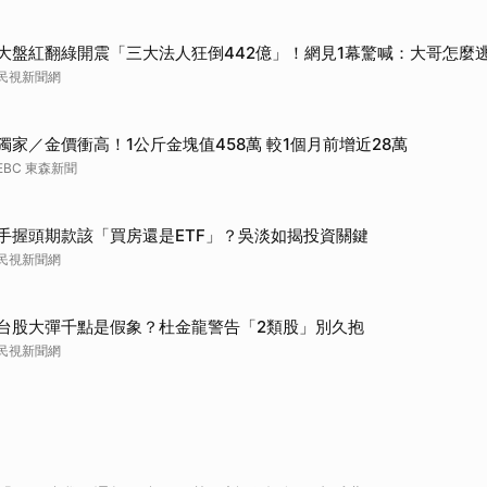
大盤紅翻綠開震「三大法人狂倒442億」！網見1幕驚喊：大哥怎麼
民視新聞網
獨家／金價衝高！1公斤金塊值458萬 較1個月前增近28萬
EBC 東森新聞
手握頭期款該「買房還是ETF」？吳淡如揭投資關鍵
民視新聞網
台股大彈千點是假象？杜金龍警告「2類股」別久抱
民視新聞網