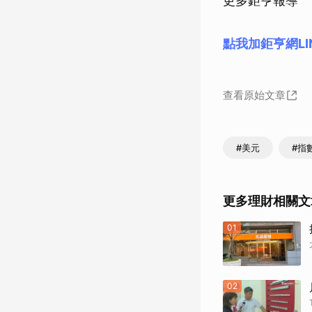
更多鉅亨報導
點我加鉅亨網LI
查看原始文章
#美元
#指
更多理財相關文
01
02