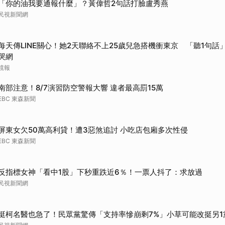
「你的油我要通報什麼」？黃偉哲2句話打臉盧秀燕
取消
民視新聞網
每天傳LINE關心！她2天聯絡不上25歲兒急搭機衝東京 「聽1句話」
哭網
鏡報
南部注意！8/7演習防空警報大響 違者最高罰15萬
EBC 東森新聞
屏東女欠50萬高利貸！遭3惡煞追討 小吃店包廂多次性侵
EBC 東森新聞
反指標女神「看中1股」下秒重跌近6％！一票人抖了：求放過
民視新聞網
挺柯名醫也急了！民眾黨驚傳「支持率慘崩剩7%」小草可能改挺另1