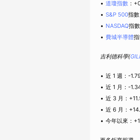
道瓊指數
：+0
S&P 500
指數
NASDAQ
指數
費城半導體
指
吉利德科學(
GI
近 1 週：-1.7
近 1 月：-1.3
近 3 月：+11.
近 6 月：+14
今年以來：+19