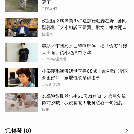
冠王
取消
CTWANT
洗記憶？慈濟買BNT遭詐綠狂轟在野 網朝
聖郭董「大小姐說不要買」貼文：根本兩碼
事
鏡週刊
專訪／李國毅是白曉燕玩伴！揭「命案前幾
天出遊」從小認識白冰冰
ETtoday星光雲
小秦漢張海漢逝世享壽68歲！曾合唱〈明天
會更好〉 家屬低調舉辦後事
三立新聞網
名導迎龍鳳胎出生20天就猝逝...4歲兒父親
節前夕喊：我沒爸爸！老師暖心一句話惹哭
遺孀
鏡報
轉發 (0)