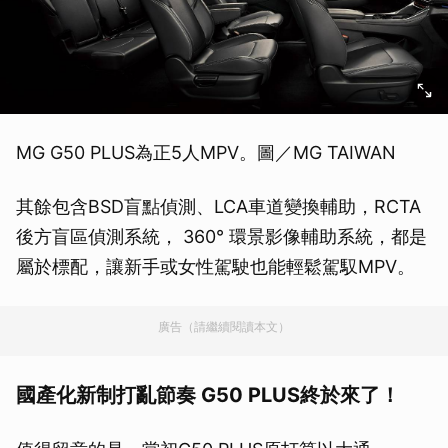
MG G50 PLUS為正5人MPV。圖／MG TAIWAN
其餘包含BSD盲點偵測、LCA車道變換輔助，RCTA
後方盲區偵測系統， 360° 環景影像輔助系統，都是
屬於標配，讓新手或女性駕駛也能輕鬆駕馭MPV。
廣告（請繼續閱讀本文）
國產化新制打亂節奏 G50 PLUS終於來了！