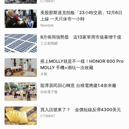
CTWANT
美股那斯達克拍板「23小時交易」12月6日
上線 一天只休市一小時
Newtalk
8月佈局強勢股 這13家單周市值暴增千億
三立新聞網
搭上MOLLY就是不一樣！HONOR 600 Pro
MOLLY 手機+潮玩一次收藏
太報
龍潭居民回心轉意 台積電將建1.4奈米廠
自由電子報
買入訊號來了？ 金價短線反彈4300美元
CTWANT