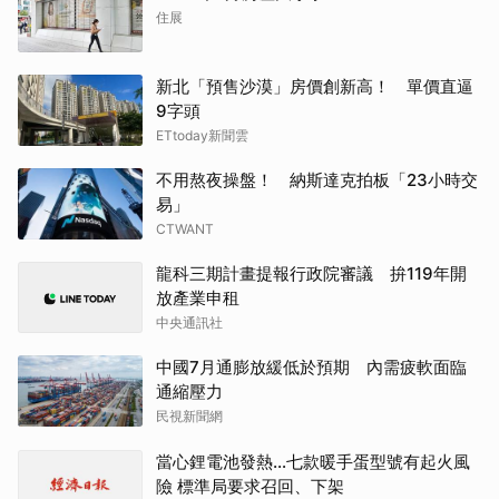
住展
新北「預售沙漠」房價創新高！ 單價直逼
9字頭
ETtoday新聞雲
不用熬夜操盤！ 納斯達克拍板「23小時交
易」
CTWANT
龍科三期計畫提報行政院審議 拚119年開
放產業申租
中央通訊社
中國7月通膨放緩低於預期 內需疲軟面臨
通縮壓力
民視新聞網
當心鋰電池發熱…七款暖手蛋型號有起火風
險 標準局要求召回、下架