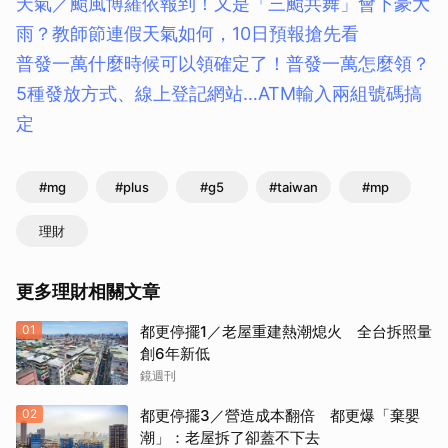
天氣／颱風博羅依報到！又是「三颱共舞」會下豪大
雨？教師節連假天氣如何，10日預報搶先看
普發一萬什麼時候可以領確定了！普發一萬怎麼領？
5種發放方式、線上登記網站…ATM輸入兩組號碼搞
定
#mg
#plus
#g5
#taiwan
#mp
理財
更多理財相關文章
01
都更停擺1／老屋重建熱潮熄火 全台拆照量
創6年新低
鏡週刊
02
都更停擺3／營造成本翻倍 都更爆「棄嬰
潮」：老屋拆了卻蓋不下去