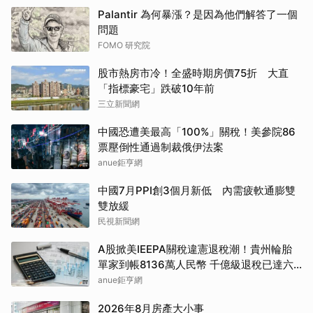
Palantir 為何暴漲？是因為他們解答了一個
問題
FOMO 研究院
股市熱房市冷！全盛時期房價75折 大直
「指標豪宅」跌破10年前
三立新聞網
中國恐遭美最高「100%」關稅！美參院86
票壓倒性通過制裁俄伊法案
anue鉅亨網
中國7月PPI創3個月新低 內需疲軟通膨雙
雙放緩
民視新聞網
A股掀美IEEPA關稅違憲退稅潮！貴州輪胎
單家到帳8136萬人民幣 千億級退稅已達六
成
anue鉅亨網
2026年8月房產大小事