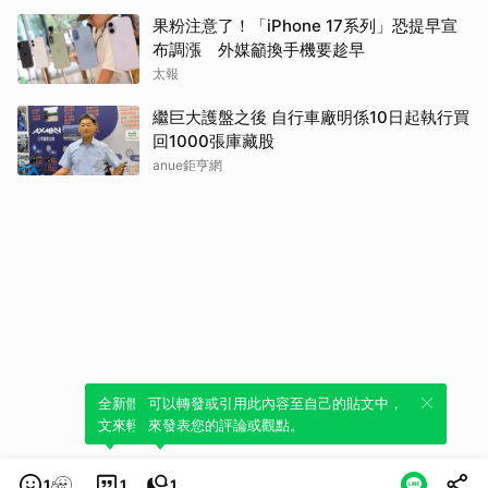
果粉注意了！「iPhone 17系列」恐提早宣
布調漲 外媒籲換手機要趁早
太報
繼巨大護盤之後 自行車廠明係10日起執行買
回1000張庫藏股
anue鉅亨網
全新體驗！一鍵引用此內容，透過發布貼
可以轉發或引用此內容至自己的貼文中，
文來輕鬆表達個人立場。
來發表您的評論或觀點。
1
1
1