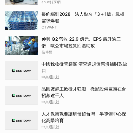
anue鉅亨網
長約綁到2028 法人點名「3＋1檔」載板
需求爆發
CTWANT
伸興 Q2 營收 22.9 億元、EPS 飆升逾三
倍 歐亞市場拉貨回溫助攻
信傳媒
中國稅收徵管趨嚴 清查違規優惠填補財政缺
口
中央通訊社
晶圓廠趕工掀徵才狂潮 微影設備巨頭在台
招募逾千人
中央通訊社
人才保衛戰要讓研發留台灣 半導體中心深
化高階培育
中央通訊社