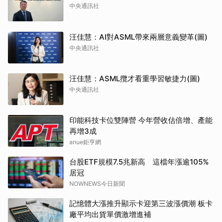
中央通訊社
汪佳慧：AI對ASML帶來兩層意義變革(圖)
中央通訊社
汪佳慧：ASML攬才看重學習敏捷力(圖)
中央通訊社
印能科技卡位雙陣營 今年營收估倍增、產能
再增3成
anue鉅亨網
台股ETF規模7.5兆新高 這檔年漲逾105%
居冠
NOWNEWS今日新聞
記憶體大漲推升顯示卡迎第三波漲價潮 板卡
廠平均出貨單價激增進補