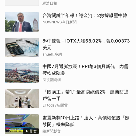
經濟日報
台灣關鍵半年報！謝金河：2數據輾壓中韓
NOWNEWS今日新聞
盤中速報 - IOTX大漲68.02%，報0.00373
美元
anue鉅亨網
中國7月通膨放緩！PPI創3個月新低 內需
疲軟成隱憂
民視新聞網
「團購主」帶1戶最高賺總價2% 建商防退
戶留一手
ETtoday新聞雲
處置新制10日上路！達人：高價權值股「關
禁閉」機率降低
影音
鏡新聞影音