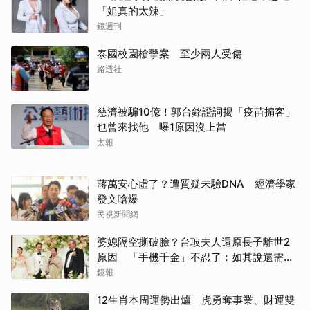
「姐真的太辣」
鏡週刊
泰國校園槍擊案 至少兩人受傷
路透社
慈濟被騙10億！郭台銘證詞揭「疫苗掮客」
也曾來找他 曝1原因沒上當
太報
蔣萬安心虛了？遭質疑未驗DNA 經濟學家
發文嗆爆
民視新聞網
婆媳隔空撕破臉？台玻夫人還原長子離世2
原因 「手機千金」不忍了：如其說還需要
離開嗎？
鏡報
12生肖本周運勢出爐 虎勇奪事業、財運雙