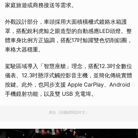
家庭旅遊或商務接送等需求。
外觀設計部分，車頭採用大面積橫柵式鍍鉻水箱護
罩，搭配銳利虎鯨之眼造型的自動感應LED頭燈。整
體車身比例方正協調，搭配17吋鯨躍雙色切削鋁圈，
車格大器穩重。
駕駛區域導入「智慧座艙」理念，搭配12.3吋全數位
儀表、12.3吋懸浮式觸控影音主機，並簡化傳統實體
按鍵。此外，也同步支援 Apple CarPlay、Android
手機鏡射功能，以及雙 USB 充電埠。
廣告（請繼續閱讀本文）