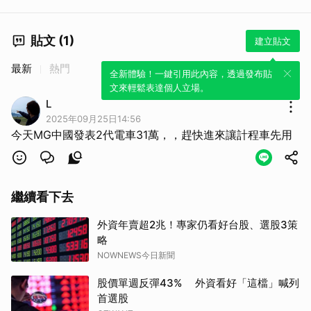
貼文 (1)
建立貼文
最新
熱門
全新體驗！一鍵引用此內容，透過發布貼
文來輕鬆表達個人立場。
L
2025年09月25日14:56
今天MG中國發表2代電車31萬，，趕快進來讓計程車先用
繼續看下去
外資年賣超2兆！專家仍看好台股、選股3策
略
NOWNEWS今日新聞
股價單週反彈43% 外資看好「這檔」喊列
首選股