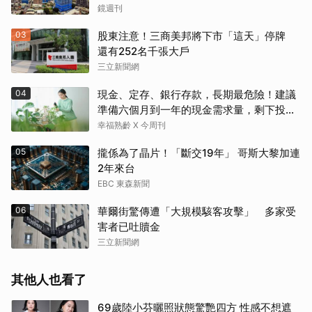
鏡週刊
03
股東注意！三商美邦將下市「這天」停牌
還有252名千張大戶
三立新聞網
04
現金、定存、銀行存款，長期最危險！建議
準備六個月到一年的現金需求量，剩下投資
這2個
幸福熟齡 X 今周刊
05
攏係為了晶片！「斷交19年」 哥斯大黎加連
2年來台
EBC 東森新聞
06
華爾街驚傳遭「大規模駭客攻擊」 多家受
害者已吐贖金
三立新聞網
其他人也看了
69歲陸小芬曬照狀態驚艷四方 性感不想遮