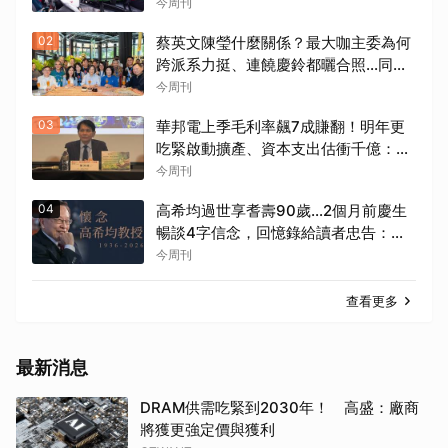
半，勞動部認違法：按人處罰每案2萬
今周刊
02
蔡英文陳瑩什麼關係？最大咖主委為何
跨派系力挺、連饒慶鈴都曬合照...同場
背後藏政壇合作內幕？
今周刊
03
華邦電上季毛利率飆7成賺翻！明年更
吃緊啟動擴產、資本支出估衝千億：黃
仁勳若想到，早入主記憶體廠
今周刊
04
高希均過世享耆壽90歲…2個月前慶生
暢談4字信念，回憶錄給讀者忠告：自
求多福、一切靠自己爭氣
今周刊
查看更多
最新消息
DRAM供需吃緊到2030年！ 高盛：廠商
將獲更強定價與獲利