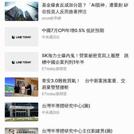
基金爆倉反成加分題？「AI股神」遭重創 矽
谷投資人反而搶著押注
anue鉅亨網
中國7月CPI年增0.5% 低於預期
中央通訊社
SK海力士爆內鬼！營業祕密竟寫上履歷 跳
槽中國企業判刑1年半
ETtoday新聞雲
青安3.0難救買氣！ 台中新案推案量、交
易量雙雙腰斬
ETtoday新聞雲
台灣半導體研究中心(圖)
中央通訊社
台灣半導體研究中心主任劉建男(圖)