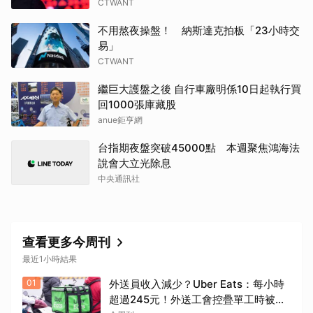
CTWANT
不用熬夜操盤！ 納斯達克拍板「23小時交
易」
CTWANT
繼巨大護盤之後 自行車廠明係10日起執行買
回1000張庫藏股
anue鉅亨網
台指期夜盤突破45000點 本週聚焦鴻海法
說會大立光除息
中央通訊社
查看更多今周刊
最近1小時結果
01
外送員收入減少？Uber Eats：每小時
超過245元！外送工會控疊單工時被砍