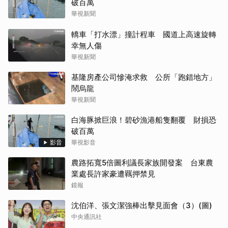
破百萬
華視新聞
轎車「打水漂」撞計程車 國道上高速旋轉
幸無人傷
華視新聞
基隆房產公司慘淹求救 公所「跑錯地方」
鬧烏龍
華視新聞
白海豚掀巨浪！碧砂漁港船隻翻覆 財損恐
破百萬
影音
華視影音
農路拓寬5倍圖利議長家族開發案 台東農
業處長許家豪遭羈押禁見
鏡報
沈伯洋、張文潔強棒出擊見面會（3）(圖)
中央通訊社