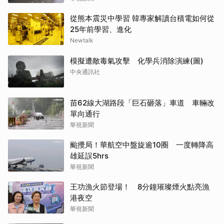
從熊本震災中學習 韓專家解讀台積電如何從
25年前學習、進化
Newtalk
模擬遭敵毒氣攻擊 化學兵消除演練(圖)
中央通訊社
苗62線大湖路段「巨石砸落」車道 車輛改
單向通行
華視新聞
颱攪局！華航空中盤旋逾10圈 一度轉降高
雄延誤5hrs
華視新聞
王功漁火節登場！ 8分鐘璀璨煙火點亮漁
港夜空
華視新聞