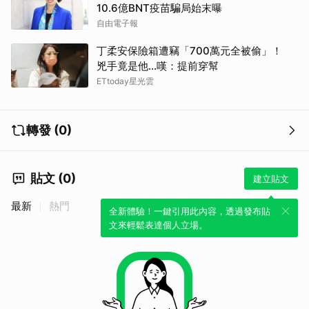
10.6億BNT疫苗騙局始末曝
自由電子報
丁柔安保險箱遭竊「700萬元全被偷」！
兇手竟是他...嘆：提前穿幫
ETtoday星光雲
轉發 (0)
貼文 (0)
建立貼文
最新
熱門
全新體驗！一鍵引用此內容，透過發布貼
文來輕鬆表達個人立場。