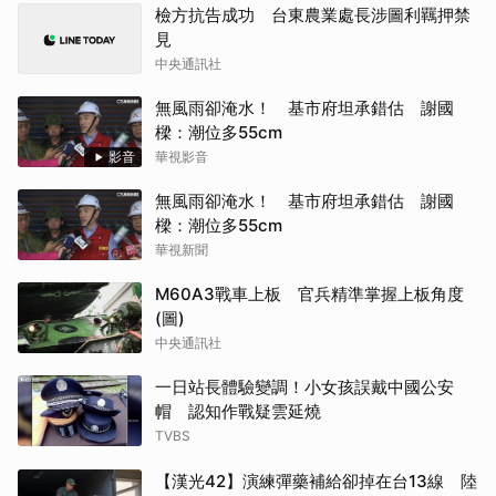
檢方抗告成功 台東農業處長涉圖利羈押禁
見
中央通訊社
無風雨卻淹水！ 基市府坦承錯估 謝國
樑：潮位多55cm
影音
華視影音
無風雨卻淹水！ 基市府坦承錯估 謝國
樑：潮位多55cm
華視新聞
M60A3戰車上板 官兵精準掌握上板角度
(圖)
中央通訊社
一日站長體驗變調！小女孩誤戴中國公安
帽 認知作戰疑雲延燒
TVBS
【漢光42】演練彈藥補給卻掉在台13線 陸