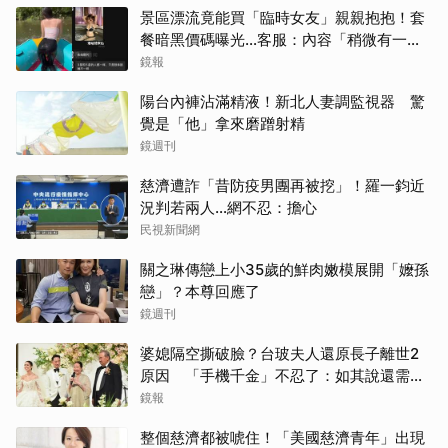
景區漂流竟能買「臨時女友」親親抱抱！套
餐暗黑價碼曝光…客服：內容「稍微有一點
尺度」
鏡報
陽台內褲沾滿精液！新北人妻調監視器 驚
覺是「他」拿來磨蹭射精
鏡週刊
慈濟遭詐「昔防疫男團再被挖」！羅一鈞近
況判若兩人…網不忍：擔心
民視新聞網
關之琳傳戀上小35歲的鮮肉嫩模展開「嬤孫
戀」？本尊回應了
鏡週刊
婆媳隔空撕破臉？台玻夫人還原長子離世2
原因 「手機千金」不忍了：如其說還需要
離開嗎？
鏡報
整個慈濟都被唬住！「美國慈濟青年」出現