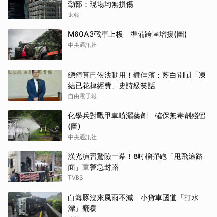
勤部：現場均無損傷
太報
M60A3戰車上板 準備跨區增援(圖)
中央通訊社
總預算已依法動用！鍾佳濱：藍白別鬧「凍
結已花掉經費」史詩級笑話
自由電子報
化學兵對戰甲車噴灑藥劑 確保無毒劑殘留
(圖)
中央通訊社
漢光演習驚險一幕！8吋榴彈砲「甩飛滾路
面」軍警急封路
TVBS
白海豚沒來風雨不減 小貨車國道「打水
漂」翻覆