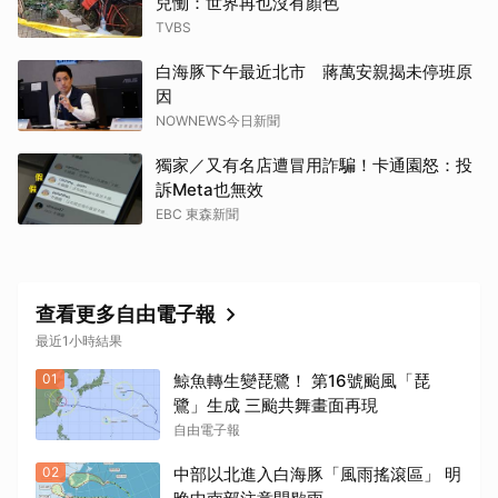
兒慟：世界再也沒有顏色
TVBS
白海豚下午最近北市 蔣萬安親揭未停班原
因
NOWNEWS今日新聞
獨家／又有名店遭冒用詐騙！卡通園怒：投
訴Meta也無效
EBC 東森新聞
取消
查看更多自由電子報
最近1小時結果
01
鯨魚轉生變琵鷺！ 第16號颱風「琵
鷺」生成 三颱共舞畫面再現
自由電子報
02
中部以北進入白海豚「風雨搖滾區」 明