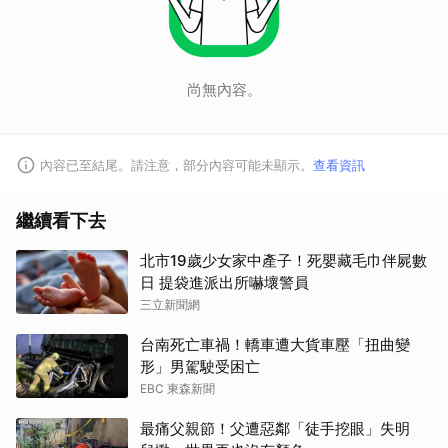
尚無內容。
內容已至結尾。請注意，部分內容可能未顯示。
查看資訊
繼續看下去
北市19歲少女家中產子！死嬰藏毛巾伴屍數
日 提袋進派出所嚇壞警員
三立新聞網
台南死亡車禍！轎車遭大貨車壓「扭曲變
形」男駕駛受困亡
EBC 東森新聞
最痛父親節！父遭惡鄰「徒手挖眼」失明