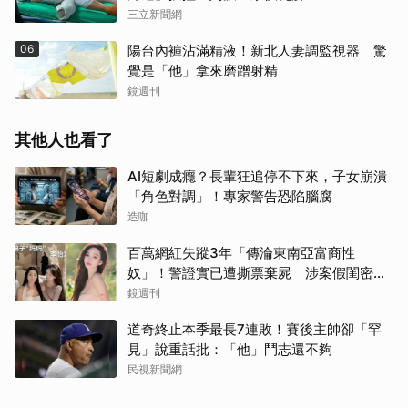
三立新聞網
06
陽台內褲沾滿精液！新北人妻調監視器 驚
覺是「他」拿來磨蹭射精
鏡週刊
其他人也看了
AI短劇成癮？長輩狂追停不下來，子女崩潰
「角色對調」！專家警告恐陷腦腐
造咖
百萬網紅失蹤3年「傳淪東南亞富商性
奴」！警證實已遭撕票棄屍 涉案假閨密近
況曝光
鏡週刊
道奇終止本季最長7連敗！賽後主帥卻「罕
見」說重話批：「他」鬥志還不夠
民視新聞網