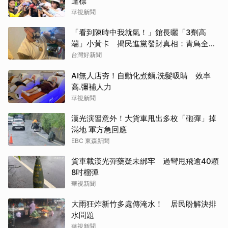
達標
華視新聞
「看到陳時中我就氣！」館長曬「3劑高
端」小黃卡 揭民進黨發財真相：青鳥全失
智了嗎？
台灣好新聞
AI無人店夯！自動化煮麵.洗髮吸睛 效率
高.彌補人力
華視新聞
漢光演習意外！大貨車甩出多枚「砲彈」掉
滿地 軍方急回應
EBC 東森新聞
貨車載漢光彈藥疑未綁牢 過彎甩飛逾40顆
8吋榴彈
華視新聞
大雨狂炸新竹多處傳淹水！ 居民盼解決排
水問題
華視新聞