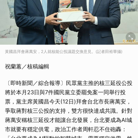
黃國昌拜會蔣萬安，2人就核能公投議題交換意見。(記者田裕華攝)
祝蘭蕙／核稿編輯
〔即時新聞／綜合報導〕民眾黨主推的核三延役公投
將於本月23日與7件國民黨立委罷免案一同舉行投
票，黨主席黃國昌今天(12日)拜會台北市長蔣萬安，
爭取蔣對核三公投的支持，雙方很快達成共識。針對
蔣萬安稱核三延役才能讓台北發展，台北要成為AI城
市就要有穩定供電，政治工作者周軒忍不住砲轟：