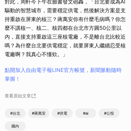
對此，周軒今下午在臉書發文砲轟，「台北要成為AI
驅動的智慧城市，需要穩定供電，然後解決方案是支
持重啟在屏東的核三？蔣萬安你有什麼毛病嗎？你怎
麼不講核一、核二、核四都在台北市方圓50公里以
內，直接支持重啟這三座核電廠，不是離台北比較近
嗎？為什麼台北要供電穩定，就要屏東人繼續忍受核
電廠啊？我真心不懂欸。」
點開加入自由電子報LINE官方帳號，新聞脈動隨時
掌握！
查看原始文章
#台北
#蔣萬安
#供電
#ai
#公投
國內