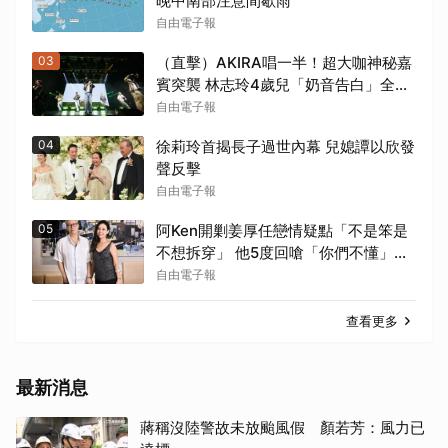
晚中南部注意間歇雨
自由電子報
03
（直擊）AKIRA唱一半！超大咖神秘嘉
賓突襲 林志玲4歲兒「奶音告白」全場
瘋了
自由電子報
04
徐莉玲首揭長子過世內幕 兒媳譚以欣發
聲反擊
自由電子報
05
阿Ken開剿姜厚任戀情疑點「不是笨是
不想拆穿」 他5度回嗆「你們不懂」：
我來教育你們
自由電子報
查看更多
最新消息
蔣稱沒陸警故未放颱風假 顏若芳：風力已