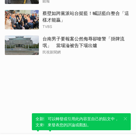
鏡報
蔡壁如跨黨派站台挺藍！喊話藍白整合「這
樣才能贏」
TVBS
台南男子要報案公然侮辱卻嗆警「掛牌流
氓」 當場淪被告下場出爐
民視新聞網
全新體驗！一鍵引用此內容，透過發布貼
可以轉發或引用此內容至自己的貼文中，
文來輕鬆表達個人立場。
來發表您的評論或觀點。