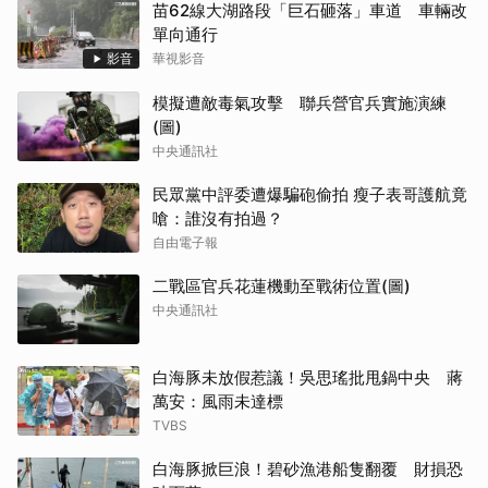
苗62線大湖路段「巨石砸落」車道 車輛改
單向通行
影音
華視影音
模擬遭敵毒氣攻擊 聯兵營官兵實施演練
(圖)
中央通訊社
民眾黨中評委遭爆騙砲偷拍 瘦子表哥護航竟
嗆：誰沒有拍過？
自由電子報
二戰區官兵花蓮機動至戰術位置(圖)
中央通訊社
白海豚未放假惹議！吳思瑤批甩鍋中央 蔣
萬安：風雨未達標
TVBS
白海豚掀巨浪！碧砂漁港船隻翻覆 財損恐