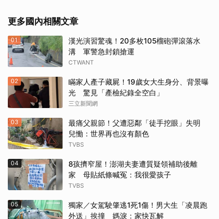
更多國內相關文章
01
漢光演習驚魂！20多枚105榴砲彈滾落水
溝 軍警急封鎖搶運
CTWANT
02
瞞家人產子藏屍！19歲女大生身分、背景曝
光 驚見「產檢紀錄全空白」
三立新聞網
03
最痛父親節！父遭惡鄰「徒手挖眼」失明
兒慟：世界再也沒有顏色
TVBS
04
8孩擠窄屋！澎湖夫妻遭質疑領補助後離
家 母貼紙條喊冤：我很愛孩子
TVBS
05
獨家／女駕駛肇逃1死1傷！男大生「凌晨跑
外送」挨撞 媽淚：家快瓦解