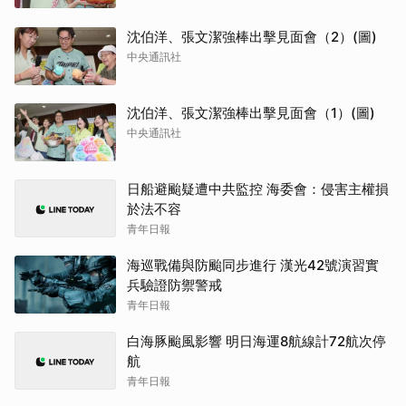
沈伯洋、張文潔強棒出擊見面會（2）(圖)
中央通訊社
沈伯洋、張文潔強棒出擊見面會（1）(圖)
中央通訊社
日船避颱疑遭中共監控 海委會：侵害主權損
於法不容
青年日報
海巡戰備與防颱同步進行 漢光42號演習實
兵驗證防禦警戒
青年日報
白海豚颱風影響 明日海運8航線計72航次停
航
青年日報