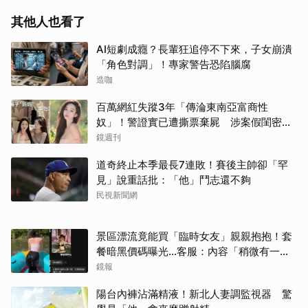
其他人也看了
AI短劇成癮？長輩狂追停不下來，子女崩潰
「角色對調」！專家警告恐陷腦腐
造咖
百萬網紅失蹤3年「傳淪東南亞富商性
奴」！警證實已遭撕票棄屍 涉案假閨密近
況曝光
鏡週刊
道奇終止本季最長7連敗！賽後主帥卻「罕
見」說重話批：「他」鬥志還不夠
民視新聞網
景區漂流竟能買「臨時女友」親親抱抱！套
餐暗黑價碼曝光…客服：內容「稍微有一點
尺度」
鏡報
陽台內褲沾滿精液！新北人妻調監視器 驚