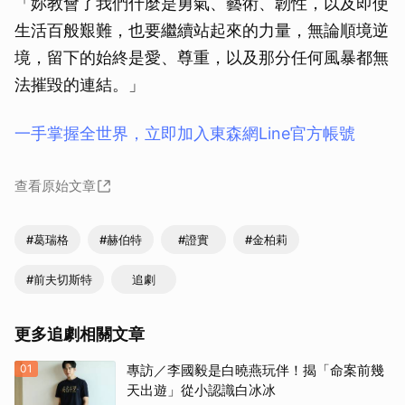
「妳教會了我們什麼是勇氣、藝術、韌性，以及即使
生活百般艱難，也要繼續站起來的力量，無論順境逆
境，留下的始終是愛、尊重，以及那分任何風暴都無
法摧毀的連結。」
一手掌握全世界，立即加入東森網Line官方帳號
查看原始文章
#葛瑞格
#赫伯特
#證實
#金柏莉
#前夫切斯特
追劇
更多追劇相關文章
01
專訪／李國毅是白曉燕玩伴！揭「命案前幾
天出遊」從小認識白冰冰