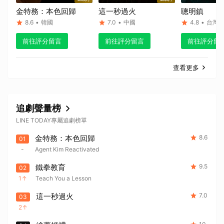
金特務：本色回歸
這一秒過火
聰明鎮
8.6
•
韓國
7.0
•
中國
4.8
•
台灣
取消
前往評分留言
前往評分留言
前往評分留
查看更多
追劇聲量榜
LINE TODAY專屬追劇榜單
金特務：本色回歸
8.6
01
-
Agent Kim Reactivated
鐵拳教育
9.5
02
1
Teach You a Lesson
這一秒過火
7.0
03
2