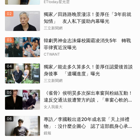
ETtoday星光雲
02
獨家／田路路晚景淒涼！姜厚任「3年前就
知情」 友人私下援助內幕曝光
三立新聞網
03
韓劇男神金志洙爆校園霸凌消失5年 轉戰
菲律賓近況曝光
CTWANT
04
獨家／能走多久算多久！姜厚任認愛後首談
身後事 「遺囑進度」曝光
三立新聞網
05
《雀骨》侯明昊多次探出車窗與粉絲互動！
違反交通法規遭警方約談，「車窗心軟的
神」上熱搜
女人我最大
06
專訪／李國毅出道20年成名當「天上掉禮
物」：沒什麼企圖心 認了這部戲身心承受
壓力最大
鏡報