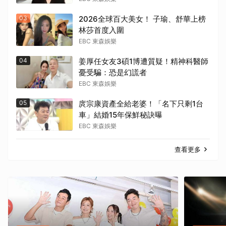
03
2026全球百大美女！ 子瑜、舒華上榜
林莎首度入圍
EBC 東森娛樂
04
姜厚任女友3碩1博遭質疑！精神科醫師
憂受騙：恐是幻謊者
EBC 東森娛樂
05
庹宗康資產全給老婆！「名下只剩1台
車」結婚15年保鮮秘訣曝
EBC 東森娛樂
查看更多