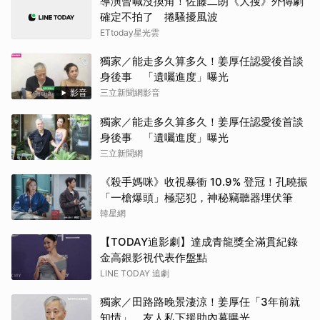
導演曾喊沒換角！佐藤二朗《大搜》外傳劇
確定不拍了 捲騷擾風波
IU
ETtoday星光雲
白鹿
獨家／能走多久算多久！姜厚任認愛後首談
身後事 「遺囑進度」曝光
小栗
影音
三立新聞網影音
獨家／能走多久算多久！姜厚任認愛後首談
傑瑞
身後事 「遺囑進度」曝光
三立新聞網
王楚
《殺手媽咪》收視暴衝 10.9% 登冠！孔曉振
千黛
「一槍爆頭」極惡犯，神秘竊聽器埋伏筆
韓星網
Rai
【TODAY追影劇】達成青龍獎全滿貫紀錄
朴恩
金高銀影視代表作盤點
LINE TODAY 追劇
邊佑
獨家／田路路晚景淒涼！姜厚任「3年前就
知情」 友人私下援助內幕曝光
山姆