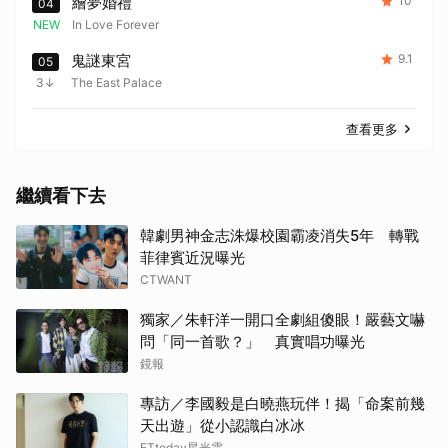
繪夢婚禮
10
04
NEW
In Love Forever
鬼謎東宮
9.1
05
3
The East Palace
查看更多
繼續看下去
韓劇男神金志洙爆校園霸凌消失5年 轉戰
菲律賓近況曝光
CTWANT
獨家／朱軒洋一開口全劇組傻眼！嚴藝文嚇
問「同一首歌？」 真實唱功曝光
鏡報
專訪／李國毅是白曉燕玩伴！揭「命案前幾
天出遊」從小認識白冰冰
ETtoday星光雲