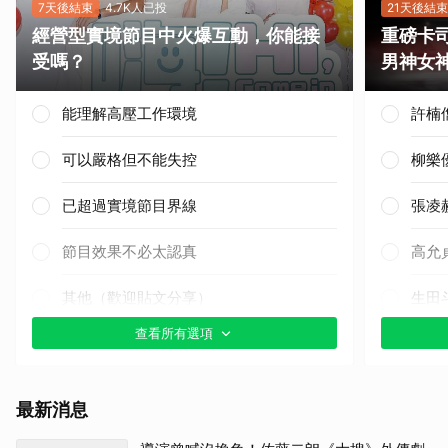
7天後結束
4.7K人已投
21天後結束
經營型實境節目中火爆互動，你能接
重磅卡司
受嗎？
男神女
能理解高壓工作環境
許楠
可以嚴格但不能失控
柳樂
已超過實境節目界線
張凌
節目效果不必太認真
高允
其他（歡迎貼文分享）
生田
查看所有選項
蘇志
田曦
最新消息
李星