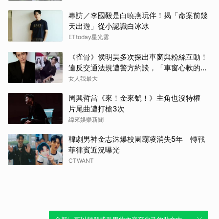
金武
專訪／李國毅是白曉燕玩伴！揭「命案前幾
天出遊」從小認識白冰冰
金宣
ETtoday星光雲
Jis
《雀骨》侯明昊多次探出車窗與粉絲互動！
違反交通法規遭警方約談，「車窗心軟的
徐仁
神」上熱搜
女人我最大
迪麗
周興哲當《來！金來號！》主角也沒特權
片尾曲遭打槍3次
緯來娛樂新聞
韓劇男神金志洙爆校園霸凌消失5年 轉戰
菲律賓近況曝光
CTWANT