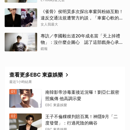
《雀骨》侯明昊多次探出車窗與粉絲互動！
違反交通法規遭警方約談，「車窗心軟的
神」上熱搜
女人我最大
專訪／李國毅出道20年成名當「天上掉禮
物」：沒什麼企圖心 認了這部戲身心承受
壓力最大
鏡報
查看更多EBC 東森娛樂
最近1小時結果
01
南韓影帝涉毒案後近況曝！劉亞仁親密
照瘋傳 他高調示愛
EBC 東森娛樂
02
王子不倫粿粿判賠百萬！神隱9月「二
度發聲」：行過死陰的幽谷
EBC 東森娛樂