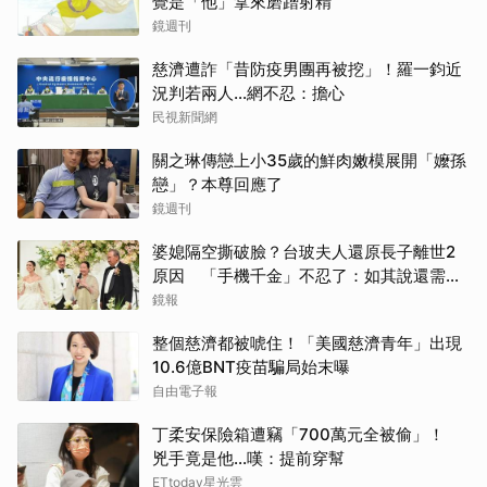
覺是「他」拿來磨蹭射精
鏡週刊
慈濟遭詐「昔防疫男團再被挖」！羅一鈞近
況判若兩人…網不忍：擔心
民視新聞網
關之琳傳戀上小35歲的鮮肉嫩模展開「嬤孫
戀」？本尊回應了
鏡週刊
婆媳隔空撕破臉？台玻夫人還原長子離世2
原因 「手機千金」不忍了：如其說還需要
離開嗎？
鏡報
整個慈濟都被唬住！「美國慈濟青年」出現
10.6億BNT疫苗騙局始末曝
自由電子報
丁柔安保險箱遭竊「700萬元全被偷」！
兇手竟是他...嘆：提前穿幫
ETtoday星光雲