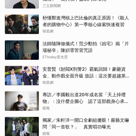
三立新聞網
楊洋
秒懂鄭進灣槓上巴比倫的真正原因！《殺人
者的購物中心》第一季核心線索快速複習
朴海
韓星網
金高
法師隨陣做儀式！范少勳拍《凶宅》揭「片
場秘辛」陳姸霏苦背咒語
其他
ETtoday星光雲
安普賢《財閥X刑警2》霸氣回歸！豪砸資
林智
金、動作戲全面升級 放話：這次要超越第一
季
韓星網
申惠
專訪／李國毅出道20年成名當「天上掉禮
戶田
物」：沒什麼企圖心 認了這部戲身心承受
壓力最大
鏡報
湯姆
獨家／朱軒洋一開口全劇組傻眼！嚴藝文嚇
山下
問「同一首歌？」 真實唱功曝光
鏡報