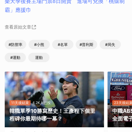
樂天季後賽主場門票8日開賣 進場可兌換「桃猿制
霸」應援巾
查看原始文章
#防禦率
#小熊
#名單
#普利斯
#局失
#運動
運動
11天後結束
4.2K人已投
23天後結
韓職單季10勝寫歷史！王彥程下個里
中職A
程碑你最期待哪一幕？
全面電