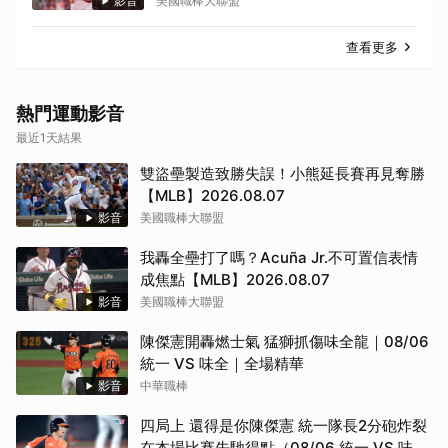
影音
美國職棒大聯盟
查看更多
熱門運動影音
最近1天結果
雙盜壘製造致勝失誤！小熊延長賽再見奪勝
【MLB】2026.08.07
影音
美國職棒大聯盟
我轟全壘打了嗎？Acuña Jr.不可置信表情
成焦點【MLB】2026.08.07
影音
美國職棒大聯盟
陳傑憲開轟燃士氣 猛獅抓傷味全龍｜08/06
統一 VS 味全｜全場精華
影音
中華職棒
四局上 還得是你陳傑憲 統一隊長2分砲炸裂
在本場比賽先馳得點（08/06 統一 VS 味