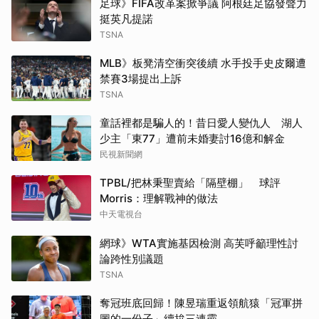
足球》FIFA改革案掀爭議 阿根廷足協發聲力
挺英凡提諾
TSNA
MLB》板凳清空衝突後續 水手投手史皮爾遭
禁賽3場提出上訴
TSNA
童話裡都是騙人的！昔日愛人變仇人 湖人
少主「東77」遭前未婚妻討16億和解金
民視新聞網
TPBL/把林秉聖賣給「隔壁棚」 球評
Morris：理解戰神的做法
中天電視台
網球》WTA實施基因檢測 高芙呼籲理性討
論跨性別議題
TSNA
奪冠班底回歸！陳昱瑞重返領航猿「冠軍拼
圖的一份子」續拚三連霸