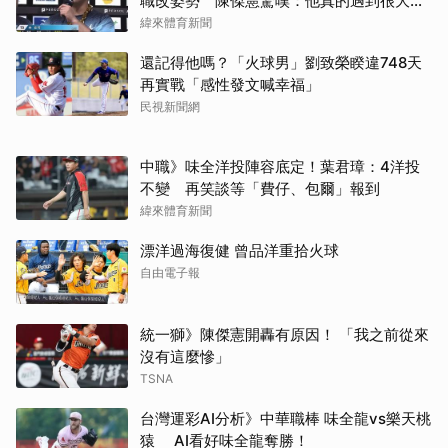
職改姿勢 陳傑憲驚嘆：他真的遇到很大挫
折
緯來體育新聞
還記得他嗎？「火球男」劉致榮睽違748天
再實戰「感性發文喊幸福」
民視新聞網
中職》味全洋投陣容底定！葉君璋：4洋投
不變 再笑談等「費仔、包爾」報到
緯來體育新聞
漂洋過海復健 曾品洋重拾火球
自由電子報
統一獅》陳傑憲開轟有原因！ 「我之前從來
沒有這麼慘」
TSNA
台灣運彩AI分析》中華職棒 味全龍vs樂天桃
猿 AI看好味全龍奪勝！