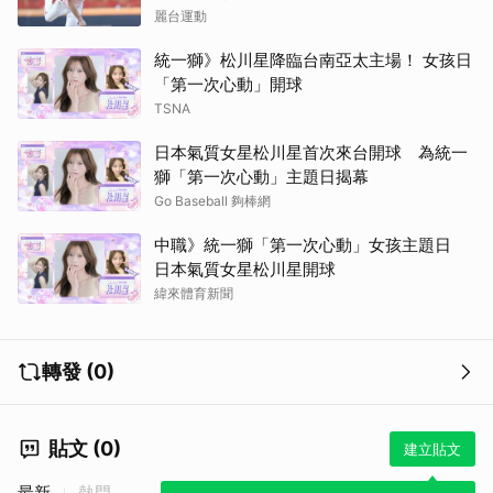
麗台運動
統一獅》松川星降臨台南亞太主場！ 女孩日
「第一次心動」開球
TSNA
日本氣質女星松川星首次來台開球 為統一
獅「第一次心動」主題日揭幕
Go Baseball 夠棒網
中職》統一獅「第一次心動」女孩主題日
日本氣質女星松川星開球
緯來體育新聞
轉發 (0)
貼文 (0)
建立貼文
最新
熱門