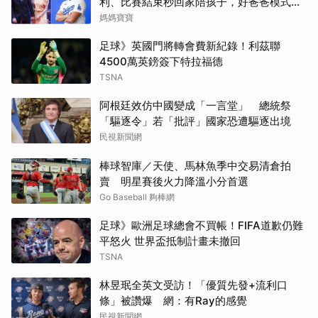
利、比賽結束秒回家陪孩子，好爸爸模式全
開
媽媽寶寶
足球》英國門將轉會費新紀錄！利茲聯
4500萬英鎊簽下特拉福德
TSNA
阿根廷效仿中國變成「一言堂」 總統祭
「驅逐令」若「批評」國家恐遭驅逐出境
民視新聞網
棒球智庫／天使、馬林魚季中交易清倉拍
賣 明星賽後火力降溫小分首選
Go Baseball 夠棒網
足球》歐洲足球總會不買帳！FIFA道歉仍難
平怒火 世界盃抵制計畫未撤回
TSNA
林昱珉全英文受訪！「優質先發+流利口
條」被讚爆 網：有Ray的感覺
民視新聞網