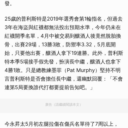
發。
25歲的普利斯特是2019年選秀會第1輪指名，但過去
3年在海盜與紅襪都無法投出預期水準，今年仍未在
紅襪開季名單，4月中被交易到釀酒人後竟然脫胎換
骨，出賽29場，13勝3敗，防禦率3.32，5月底開
始，只要他出賽，釀酒人拿下19連勝。此外，普利斯
特本季5場接手假先發，扮演長中繼，釀酒人也拿下
4勝1敗。只是總教練墨菲（Pat Murphy）堅持不明
言普利斯特是否會擔任長中繼，還幽默回覆：「不會
連第5局要換誰代打都要提前告知吧。」
廣告（請繼續閱讀本文）
今永昇太5月初左腿拉傷在傷兵名單待了7周以上，