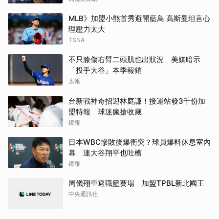
MLB》加盟小熊首秀避開藍鳥 高斯曼坦言心
理壓力太大
TSNA
不只膝傷右臂二頭肌也出狀況 美媒暗示
「投手大谷」本季報銷
太報
台新戰神奇招迎林庭謙！接運站發3千份加
盟特報 球迷瘋搶收藏
鏡報
日本WBC慘敗後爆衝突？球員爆料休息室內
幕 連大谷翔平也吐槽
鏡報
周儀翔重返職籃賽場 加盟TPBL新北國王
中央通訊社