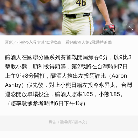
運彩／小熊今永昇太連10場挨轟 看好釀酒人第2戰乘勝追擊
釀酒人在國聯分區系列賽首戰開局鯨吞6分，以9比3
擊敗小熊，順利拔得頭籌，第2戰將在台灣時間7日
上午9時8分開打，釀酒人推出左投阿許比（Aaron
Ashby）假先發，對上小熊日籍左投今永昇太。台灣
運彩開放單場投注，釀酒人賠率1.65，小熊1.85。
（賠率數據參考時間6日下午1時）
廣告（請繼續閱讀本文）