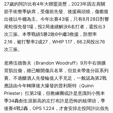
27歲的阿許比有4年大聯盟資歷，2023年因左肩關
節手術整季缺席，受傷前先發、後援兩頭燒，傷癒復
出後以牛棚為主。今年出賽43場，只有8月28日對響
尾蛇假先發1場，投2局連續解決6名打者，還投出3
次三振。本季戰績5勝2敗6中繼3救援，防禦率
2.16，被打擊率2成27，WHIP 1.17，66.2局投出76
次三振。
老將伍德魯夫（Brandon Woodruff）9月中右側擴
背肌拉傷，雖已離開傷兵名單，但並未帶進分區系列
賽。不過釀酒人先發輪值人手充足，一般認為第2戰
應該由今年轉隊後大爆發的普利斯特（Quinn
Priester）扛第2場，但教練團或許是意識到小熊本
季34轟創生涯新高的左打布許是恐怖的核彈頭，季
後賽4戰2轟，OPS 1.224，才會安排左投阿許比假先