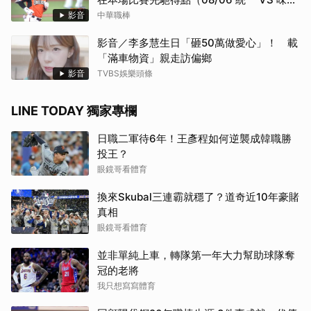
全）
影音
中華職棒
影音／李多慧生日「砸50萬做愛心」！ 載
「滿車物資」親走訪偏鄉
影音
TVBS娛樂頭條
LINE TODAY 獨家專欄
日職二軍待6年！王彥程如何逆襲成韓職勝
投王？
眼鏡哥看體育
換來Skubal三連霸就穩了？道奇近10年豪賭
真相
眼鏡哥看體育
並非單純上車，轉隊第一年大力幫助球隊奪
冠的老將
我只想寫寫體育