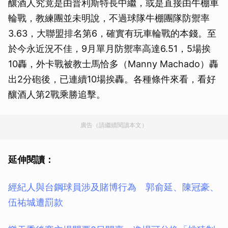
釀酒人究竟是由普利斯特長中繼，或是直接由牛棚車
輪戰，教練團並未明說，不過球隊牛棚團隊防禦率
3.63，大聯盟排名第6，確實有玩車輪戰的本錢。至
於今永近況不佳，9月單月防禦率高達6.51，5場挨
10轟，外卡戰被教士馬恰多（Manny Machado）轟
出2分砲後，已連續10場挨轟。各種條件來看，看好
釀酒人第2戰乘勝追擊。
廣告（請繼續閱讀本文）
延伸閱讀：
經紀人與台鋼球員涉及賭博行為 郭俞延、陳冠豪、
伍祐城遭罰款