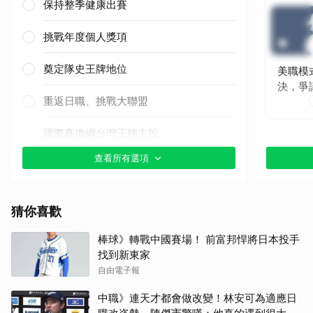
保持整季健康出賽
挑戰年度個人獎項
奠定隊史王牌地位
美職模
決，爭
重返日職、挑戰大聯盟
國際賽擔綱台灣王牌主投
查看所有選項
其他（歡迎貼文分享）
猜你喜歡
棒球》轉戰中國賽場！ 前富邦悍將日本投手
找到新東家
自由電子報
中職》連天才都會做改變！林安可為適應日