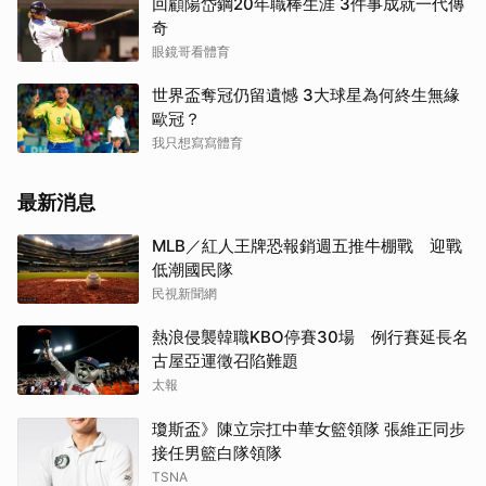
回顧陽岱鋼20年職棒生涯 3件事成就一代傳
奇
眼鏡哥看體育
世界盃奪冠仍留遺憾 3大球星為何終生無緣
歐冠？
我只想寫寫體育
最新消息
MLB／紅人王牌恐報銷週五推牛棚戰 迎戰
低潮國民隊
民視新聞網
熱浪侵襲韓職KBO停賽30場 例行賽延長名
古屋亞運徵召陷難題
太報
瓊斯盃》陳立宗扛中華女籃領隊 張維正同步
接任男籃白隊領隊
TSNA