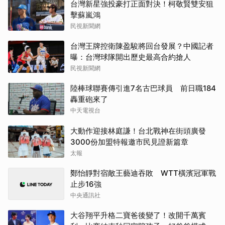
台灣新星強投豪打正面對決！柯敬賢雙安狙
擊蘇嵐鴻
民視新聞網
台灣王牌控衛陳盈駿將回台發展？中國記者
曝：台灣球隊開出歷史最高合約搶人
民視新聞網
陸棒球聯賽傳引進7名古巴球員 前日職184
轟重砲來了
中天電視台
大動作迎接林庭謙！台北戰神在街頭廣發
3000份加盟特報邀市民見證新篇章
太報
鄭怡靜對宿敵王藝迪吞敗 WTT橫濱冠軍戰
止步16強
中央通訊社
大谷翔平升格二寶爸後變了！改開千萬賓