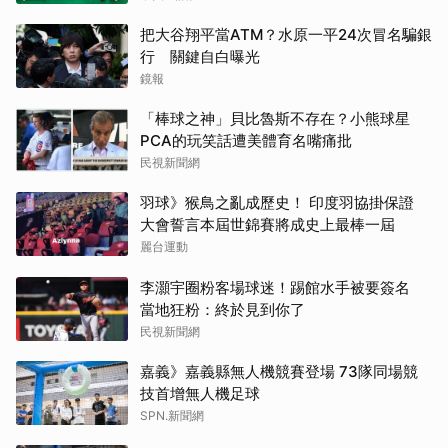
把大谷翔平當ATM？水原一平24次冒名騙銀
行 關鍵自白曝光
鏡報
「棒球之神」貝比魯斯不存在？小熊球星
PCA的玩笑話遭美體育名嘴痛批
民視新聞網
羽球》猴鳥之亂成歷史！ 印度羽協掛保證
大會誓言本屆世錦賽將成史上最棒一屆
麗台運動
李灝宇圈粉客場球迷！踢館水手被要簽名
當地狂粉：終於見到你了
民視新聞網
嘉義》嘉義縣無人機競賽登場 73隊同場競
技首增無人機足球
SPN.新聞網