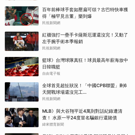
百年前棒球手套如壓扁可頌？古巴特快車獲
得「極罕見古董」樂到爆
民視新聞網
紅襪強打一壘手卡薩斯厄運還沒完！又動了
左手腕手術本季報銷
民視新聞網
籃球》台灣球隊真狂！球員最高年薪海放中
日韓職籃
自由電子報
全球首見超扯狀況！「中國CPB聯盟」剩6
天開戰球場還沒完工...
民視新聞網
MLB》與大谷翔平近4萬則對話紀錄遭清
查！ 水原一平24度冒名騙銀行還賭債
緯來體育新聞