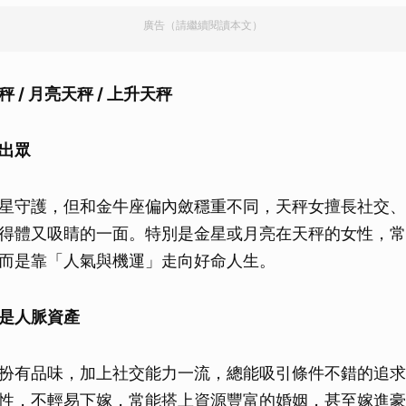
廣告（請繼續閱讀本文）
 / 月亮天秤 / 上升天秤
出眾
星守護，但和金牛座偏內斂穩重不同，天秤女擅長社交、
得體又吸睛的一面。特別是金星或月亮在天秤的女性，常
而是靠「人氣與機運」走向好命人生。
是人脈資產
扮有品味，加上社交能力一流，總能吸引條件不錯的追求
性，不輕易下嫁，常能搭上資源豐富的婚姻，甚至嫁進豪