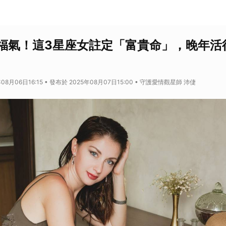
福氣！這3星座女註定「富貴命」，晚年活
08月06日16:15 • 發布於 2025年08月07日15:00 • 守護愛情觀星師 沛倢