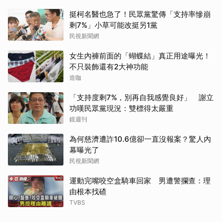
挺柯名醫也急了！民眾黨驚傳「支持率慘崩
剩7%」小草可能改挺另1黨
民視新聞網
女生內褲前面的「蝴蝶結」真正用途曝光！
不只裝飾還有2大神功能
造咖
「支持度剩7%，別再自我感覺良好」 謝立
功嘆民眾黨現況：雙標得太嚴重
鏡週刊
為何慈濟遭詐10.6億卻一直沒報案？驚人內
幕曝光了
民視新聞網
運動完嘴咬空盒騎車回家 男遭警攔查：理
由根本找碴
TVBS