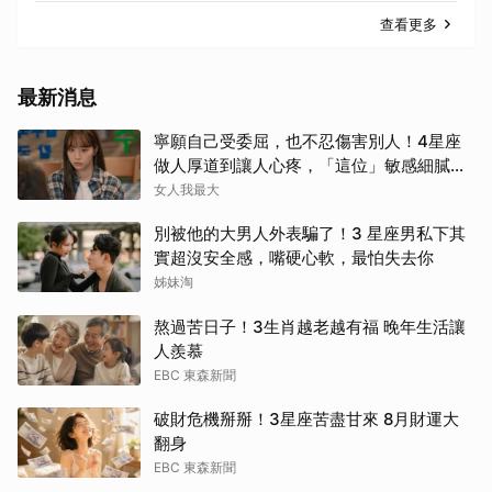
查看更多
最新消息
寧願自己受委屈，也不忍傷害別人！4星座
做人厚道到讓人心疼，「這位」敏感細膩搞
得自己不斷內耗
女人我最大
別被他的大男人外表騙了！3 星座男私下其
實超沒安全感，嘴硬心軟，最怕失去你
姊妹淘
熬過苦日子！3生肖越老越有福 晚年生活讓
人羨慕
EBC 東森新聞
破財危機掰掰！3星座苦盡甘來 8月財運大
翻身
EBC 東森新聞