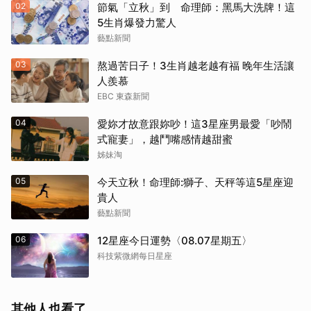
02
節氣「立秋」到 命理師：黑馬大洗牌！這
5生肖爆發力驚人
藝點新聞
03
熬過苦日子！3生肖越老越有福 晚年生活讓
人羨慕
EBC 東森新聞
04
愛妳才故意跟妳吵！這3星座男最愛「吵鬧
式寵妻」，越鬥嘴感情越甜蜜
姊妹淘
05
今天立秋！命理師:獅子、天秤等這5星座迎
貴人
藝點新聞
06
12星座今日運勢〈08.07星期五〉
科技紫微網每日星座
其他人也看了