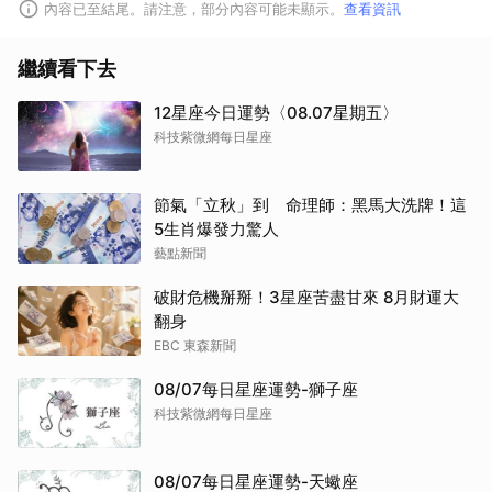
內容已至結尾。請注意，部分內容可能未顯示。
查看資訊
繼續看下去
12星座今日運勢〈08.07星期五〉
科技紫微網每日星座
節氣「立秋」到 命理師：黑馬大洗牌！這
5生肖爆發力驚人
取消
藝點新聞
破財危機掰掰！3星座苦盡甘來 8月財運大
翻身
EBC 東森新聞
08/07每日星座運勢-獅子座
科技紫微網每日星座
08/07每日星座運勢-天蠍座