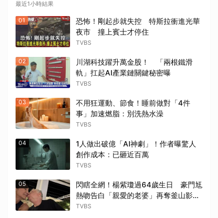
最近1小時結果
01
恐怖！剛起步就失控 特斯拉衝進光華
夜市 撞上賓士才停住
TVBS
02
川湖科技躍升萬金股！ 「兩根鐵滑
軌」扛起AI產業鏈關鍵秘密曝
TVBS
03
不用狂運動、節食！睡前做對「4件
事」加速燃脂：別洗熱水澡
TVBS
04
1人做出破億「AI神劇」！作者曝驚人
創作成本：已砸近百萬
TVBS
05
閃瞎全網！楊紫瓊過64歲生日 豪門尪
熱吻告白「親愛的老婆」再奪釜山影展
大獎
TVBS