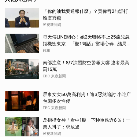
「你的油我要通報什麼」？黃偉哲2句話打
臉盧秀燕
民視新聞網
每天傳LINE關心！她2天聯絡不上25歲兒急
搭機衝東京 「聽1句話」當場心碎...結局看
哭網
鏡報
南部注意！8/7演習防空警報大響 違者最高
罰15萬
EBC 東森新聞
屏東女欠50萬高利貸！遭3惡煞追討 小吃店
包廂多次性侵
EBC 東森新聞
反指標女神「看中1股」下秒重跌近6％！一
票人抖了：求放過
民視新聞網