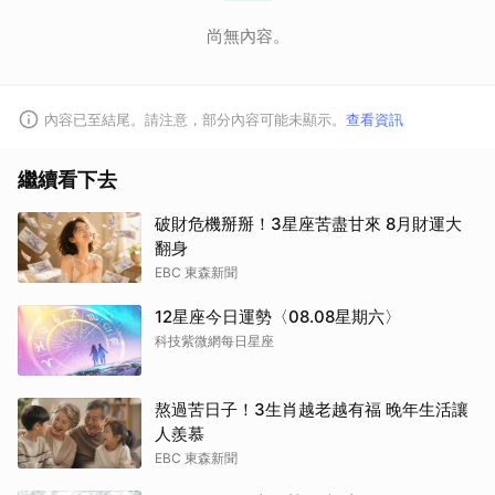
尚無內容。
內容已至結尾。請注意，部分內容可能未顯示。
查看資訊
繼續看下去
破財危機掰掰！3星座苦盡甘來 8月財運大
翻身
EBC 東森新聞
12星座今日運勢〈08.08星期六〉
科技紫微網每日星座
熬過苦日子！3生肖越老越有福 晚年生活讓
人羨慕
EBC 東森新聞