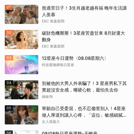
01
熬過苦日子！3生肖越老越有福 晚年生活讓
人羨慕
EBC 東森新聞
02
破財危機掰掰！3星座苦盡甘來 8月財運大
翻身
EBC 東森新聞
03
12星座今日運勢〈08.08星期六〉
科技紫微網每日星座
04
別被他的大男人外表騙了！3 星座男私下其
實超沒安全感，嘴硬心軟，最怕失去你
姊妹淘
05
寧願自己受委屈，也不忍傷害別人！4星座
做人厚道到讓人心疼，「這位」敏感細膩搞
得自己不斷內耗
女人我最大
06
08/08每日星座運勢-天蠍座