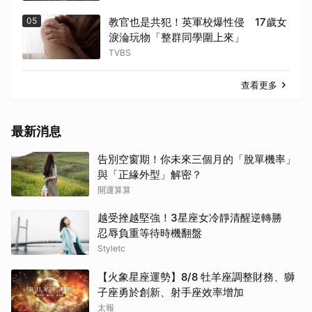
05
教官也是共犯！英軍校爆性侵 17歲女
淚淪玩物「整群同學圍上來」
TVBS
查看更多
最新消息
告別空窗期！你未來三個月的「脫單機率」
與「正緣外型」解密？
開運算算
越受挫越堅強！3星座女冷靜清醒逆轉勝
忍辱負重等待時機翻盤
Styletc
【火象星座運勢】8/8 牡羊座調整財務、獅
子座勇於創新、射手座效率增加
太報