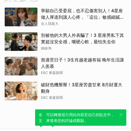
寧願自己受委屈，也不忍傷害別人！4星座
做人厚道到讓人心疼，「這位」敏感細膩搞
得自己不斷內耗
女人我最大
別被他的大男人外表騙了！3 星座男私下其
實超沒安全感，嘴硬心軟，最怕失去你
姊妹淘
熬過苦日子！3生肖越老越有福 晚年生活讓
人羨慕
EBC 東森新聞
破財危機掰掰！3星座苦盡甘來 8月財運大
翻身
EBC 東森新聞
全新體驗！一鍵引用此內容，透過發布貼
可以轉發或引用此內容至自己的貼文中，
文來輕鬆表達個人立場。
來發表您的評論或觀點。