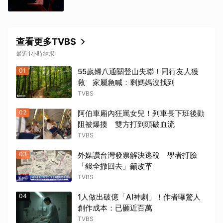
查看更多TVBS
最近1小時結果
01
55歲婦八通關登山失聯！同行友人獲
救 家屬急喊：剩媽媽沒找到
TVBS
02
阿伯車廂內狂罵女兒！列車長下班後勸
阻被爆揍 雙方打到頭破血流
TVBS
03
外媒讚台灣發票解決逃稅 學者打臉
「錢全撒回去」籲改革
TVBS
04
1人做出破億「AI神劇」！作者曝驚人
創作成本：已砸近百萬
TVBS