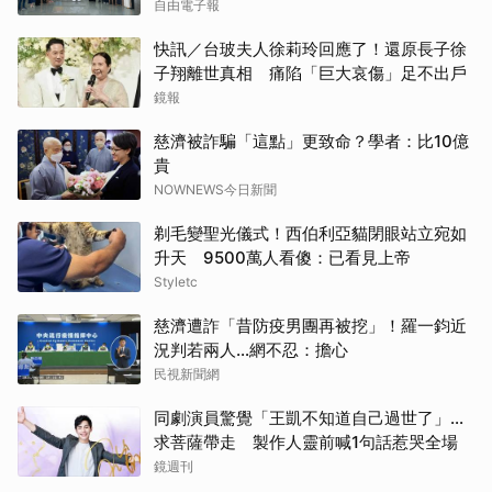
自由電子報
快訊／台玻夫人徐莉玲回應了！還原長子徐
子翔離世真相 痛陷「巨大哀傷」足不出戶
鏡報
慈濟被詐騙「這點」更致命？學者：比10億
貴
NOWNEWS今日新聞
剃毛變聖光儀式！西伯利亞貓閉眼站立宛如
升天 9500萬人看傻：已看見上帝
Styletc
慈濟遭詐「昔防疫男團再被挖」！羅一鈞近
況判若兩人…網不忍：擔心
民視新聞網
同劇演員驚覺「王凱不知道自己過世了」...
求菩薩帶走 製作人靈前喊1句話惹哭全場
鏡週刊