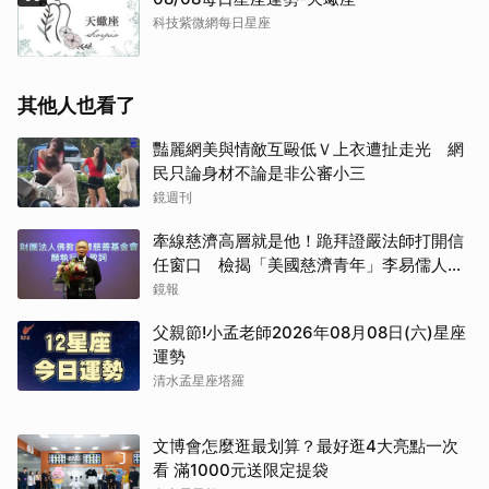
科技紫微網每日星座
其他人也看了
豔麗網美與情敵互毆低Ｖ上衣遭扯走光 網
民只論身材不論是非公審小三
鏡週刊
牽線慈濟高層就是他！跪拜證嚴法師打開信
任窗口 檢揭「美國慈濟青年」李易儒人脈
網絡
鏡報
父親節!小孟老師2026年08月08日(六)星座
運勢
清水孟星座塔羅
文博會怎麼逛最划算？最好逛4大亮點一次
看 滿1000元送限定提袋