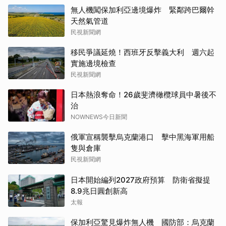
無人機闖保加利亞邊境爆炸 緊鄰跨巴爾幹
天然氣管道
民視新聞網
移民爭議延燒！西班牙反擊義大利 週六起
實施邊境檢查
民視新聞網
日本熱浪奪命！26歲斐濟橄欖球員中暑後不
治
NOWNEWS今日新聞
俄軍宣稱襲擊烏克蘭港口 擊中黑海軍用船
隻與倉庫
民視新聞網
日本開始編列2027政府預算 防衛省擬提
8.9兆日圓創新高
太報
保加利亞驚見爆炸無人機 國防部：烏克蘭