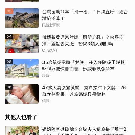
03
台灣援助熊本「捐一物」！日網直呼：給台
灣統治算了
民視新聞網
04
飛機餐發這果汁爆「廁所之亂」？乘客崩
潰：差點丟大臉 醫揭3類人別亂喝
CTWANT
05
35歲親媽竟將「糞便」注入住院孩子靜脈！
監視器驚悚畫面曝 她認罪竟免坐牢
鏡報
06
47歲人妻腹痛就醫 竟直接生下女嬰！26
歲女兒驚呆：以為媽媽只是變胖
鏡報
其他人也看了
婆媳隔空撕破臉？台玻夫人還原長子離世2