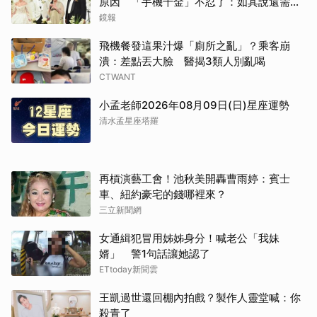
原因 「手機千金」不忍了：如其說還需要
離開嗎？
鏡報
飛機餐發這果汁爆「廁所之亂」？乘客崩
潰：差點丟大臉 醫揭3類人別亂喝
CTWANT
小孟老師2026年08月09日(日)星座運勢
清水孟星座塔羅
再槓演藝工會！池秋美開轟曹雨婷：賓士
車、紐約豪宅的錢哪裡來？
三立新聞網
女通緝犯冒用姊姊身分！喊老公「我妹
婿」 警1句話讓她認了
ETtoday新聞雲
王凱過世還回棚內拍戲？製作人靈堂喊：你
殺青了