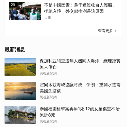
05
不是中國因素！烏干達沒收台人護照、
拒絕入境 外交部推測是這原因
太報
查看更多
最新消息
保加利亞領空遭無人機闖入爆炸 總理證實
無人傷亡
民視新聞網
霍爾木茲海峽協議將成 伊朗：重開水道需
美國先賠償
民視新聞網
泰國校園槍擊案再添1死 12歲女童傷重不治
累計8死
民視新聞網