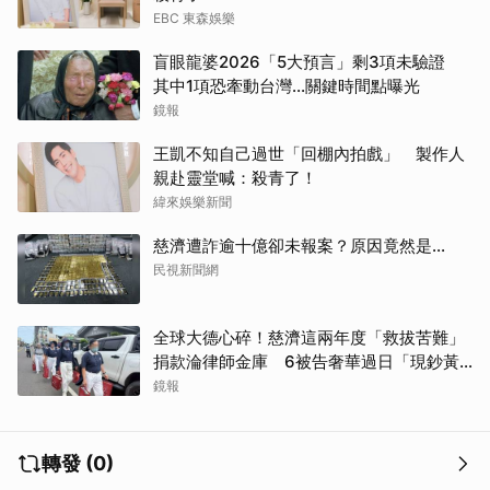
EBC 東森娛樂
盲眼龍婆2026「5大預言」剩3項未驗證
其中1項恐牽動台灣...關鍵時間點曝光
鏡報
王凱不知自己過世「回棚內拍戲」 製作人
親赴靈堂喊：殺青了！
緯來娛樂新聞
慈濟遭詐逾十億卻未報案？原因竟然是...
民視新聞網
全球大德心碎！慈濟這兩年度「救拔苦難」
捐款淪律師金庫 6被告奢華過日「現鈔黃
金淹腳目」
鏡報
轉發 (0)