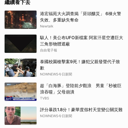
繼續看下去
港宏福苑大火調查揭「菸頭釀災」 6棟火警
失效、多重缺失奪命
Newtalk
駭人！美公布UFO新檔案 阿富汗星空遭巨大
三角形物體遮蔽
取消
自由電子報
泰國校園槍擊案9死！嫌犯父親發聲代子致
歉
NOWNEWS今日新聞
趁「白海豚」登陸前夕觀浪 男童「秒被巨
浪吞噬」父母崩潰
TVBS
評分暴跌1.8分！豪華度假村天堂變公關災難
NOWNEWS今日新聞