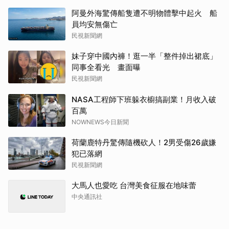
阿曼外海驚傳船隻遭不明物體擊中起火 船
員均安無傷亡
民視新聞網
妹子穿中國內褲！逛一半「整件掉出裙底」
同事全看光 畫面曝
民視新聞網
NASA工程師下班躲衣櫥搞副業！月收入破
百萬
NOWNEWS今日新聞
荷蘭鹿特丹驚傳隨機砍人！2男受傷26歲嫌
犯已落網
民視新聞網
大馬人也愛吃 台灣美食征服在地味蕾
中央通訊社