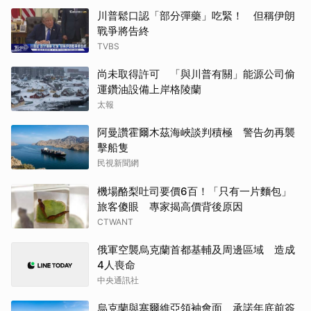
川普鬆口認「部分彈藥」吃緊！ 但稱伊朗
戰爭將告終
TVBS
尚未取得許可 「與川普有關」能源公司偷
運鑽油設備上岸格陵蘭
太報
阿曼讚霍爾木茲海峽談判積極 警告勿再襲
擊船隻
民視新聞網
機場酪梨吐司要價6百！「只有一片麵包」
旅客傻眼 專家揭高價背後原因
CTWANT
俄軍空襲烏克蘭首都基輔及周邊區域 造成
4人喪命
中央通訊社
烏克蘭與塞爾維亞領袖會面 承諾年底前簽