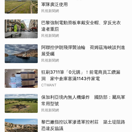
軍隊廣泛使用
民視新聞網
巴黎強制電動滑板車戴安全帽、穿反光衣
違者重罰
民視新聞網
阿聯控伊朗飛彈襲油輪 荷姆茲海峽談判進
展受矚
民視新聞網
狂刷3711筆「0元購」！前電商員工鑽漏
洞 家中倉庫塞滿1143件家電
CTWANT
保加利亞境內無人機爆炸 國防部：屬烏軍
常用型號
民視新聞網
黎巴嫩指控以軍滲透軍控村莊 築土堤阻路
恐違反協議