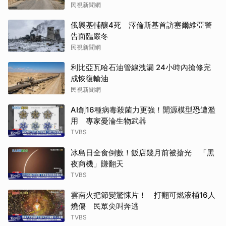
民視新聞網
俄襲基輔釀4死 澤倫斯基首訪塞爾維亞警
告面臨嚴冬
民視新聞網
利比亞瓦哈石油管線洩漏 24小時內搶修完
成恢復輸油
民視新聞網
AI創16種病毒殺菌力更強！開源模型恐遭濫
用 專家憂淪生物武器
TVBS
冰島日全食倒數！飯店幾月前被搶光 「黑
夜商機」賺翻天
TVBS
雲南火把節變驚悚片！ 打翻可燃液桶16人
燒傷 民眾尖叫奔逃
TVBS