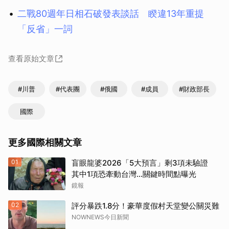
二戰80週年日相石破發表談話 睽違13年重提
「反省」一詞
查看原始文章
#川普
#代表團
#俄國
#成員
#財政部長
國際
更多國際相關文章
01
盲眼龍婆2026「5大預言」剩3項未驗證
其中1項恐牽動台灣...關鍵時間點曝光
鏡報
02
評分暴跌1.8分！豪華度假村天堂變公關災難
NOWNEWS今日新聞