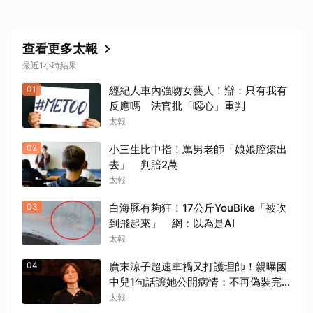
查看更多太報
最近1小時結果
01
經紀人車內強吻女藝人！辯：只有我有
反應嗎 法官批「噁心」重判
太報
02
小三生比中指！罵男老師「娘娘腔滾出
去」 判賠2萬
太報
03
白海豚有夠狂！17公斤YouBike「被吹
到飛起來」 網：以為是AI
太報
04
廣末涼子超速車禍又打護理師！親曝國
中兒1句話讓她公開病情：不再偽裝完
美
太報