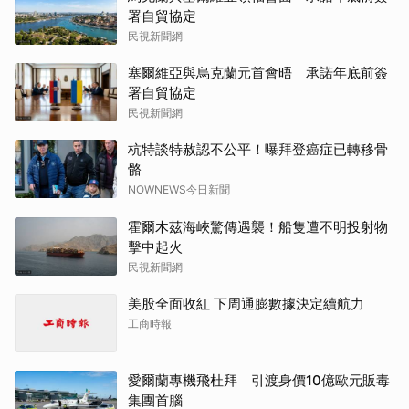
署自貿協定
民視新聞網
塞爾維亞與烏克蘭元首會晤 承諾年底前簽
署自貿協定
民視新聞網
杭特談特赦認不公平！曝拜登癌症已轉移骨
骼
NOWNEWS今日新聞
霍爾木茲海峽驚傳遇襲！船隻遭不明投射物
擊中起火
民視新聞網
美股全面收紅 下周通膨數據決定續航力
工商時報
愛爾蘭專機飛杜拜 引渡身價10億歐元販毒
集團首腦