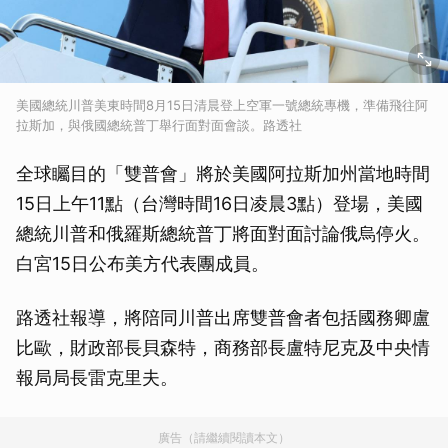
美國總統川普美東時間8月15日清晨登上空軍一號總統專機，準備飛往阿
拉斯加，與俄國總統普丁舉行面對面會談。路透社
全球矚目的「雙普會」將於美國阿拉斯加州當地時間
15日上午11點（台灣時間16日凌晨3點）登場，美國
總統川普和俄羅斯總統普丁將面對面討論俄烏停火。
白宮15日公布美方代表團成員。
路透社報導，將陪同川普出席雙普會者包括國務卿盧
比歐，財政部長貝森特，商務部長盧特尼克及中央情
報局局長雷克里夫。
廣告（請繼續閱讀本文）