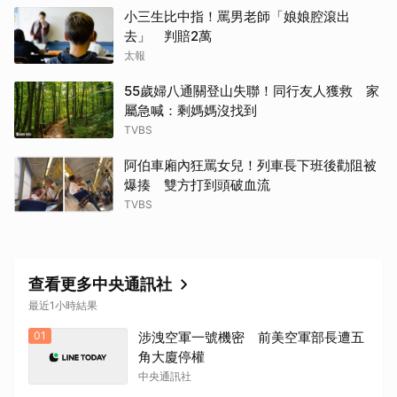
小三生比中指！罵男老師「娘娘腔滾出
去」 判賠2萬
太報
55歲婦八通關登山失聯！同行友人獲救 家
屬急喊：剩媽媽沒找到
TVBS
阿伯車廂內狂罵女兒！列車長下班後勸阻被
爆揍 雙方打到頭破血流
TVBS
查看更多中央通訊社
最近1小時結果
01
涉洩空軍一號機密 前美空軍部長遭五
角大廈停權
中央通訊社