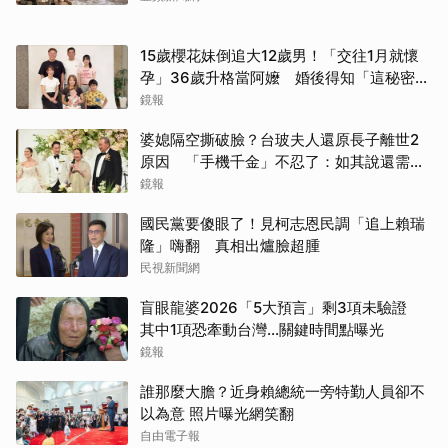
15歲櫻花妹倒追大12歲男！「交往1月就懷
孕」36歲升格當阿嬤 婚後得知「這秘密」
傻眼了
鏡報
婆媳隔空撕破臉？台玻夫人還原長子離世2
原因 「手機千金」不忍了：如其說還需要
離開嗎？
鏡報
國民黨要傻眼了！見柯志恩民調「追上賴瑞
隆」嗨翻 真相出爐臉超腫
民視新聞網
盲眼龍婆2026「5大預言」剩3項未驗證
其中1項恐牽動台灣...關鍵時間點曝光
鏡報
誰那麼大膽？近身賴總統一旁特勤人員卻不
以為意 照片曝光網笑翻
自由電子報