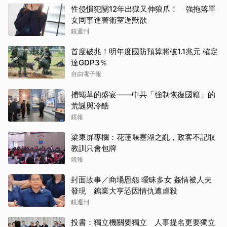
性侵慣犯關12年出獄又伸狼爪！ 強拖落單
女同事進警衛室逞獸欲
鏡週刊
首度破兆！明年度國防預算將破1.1兆元 確定
達GDP3％
自由電子報
捕蠅草的盛宴——中共「強制恢復國籍」的
荒誕與冷酷
鏡報
梁東屏專欄：花蓮堰塞湖之亂，政客不記取
教訓只會包牌
鏡報
封面故事／商場恩怨 曖昧多女 姦情被人夫
發現 鎢業大亨恐因情仇遭虐殺
鏡週刊
投書：獨立機關要獨立 人事提名更要獨立