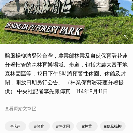
颱風楊柳將登陸台灣，農業部林業及自然保育署花蓮
分署轄管的森林育樂場域、步道，包括大農大富平地
森林園區等，12日下午5時將預警性休園、休館及封
閉，開放日期另行公告。 （林業保育署花蓮分署提
供） 中央社記者李先鳳傳真 114年8月11日
查看原始文章
#花蓮
#保育
#性休園
#林業
#颱風楊柳