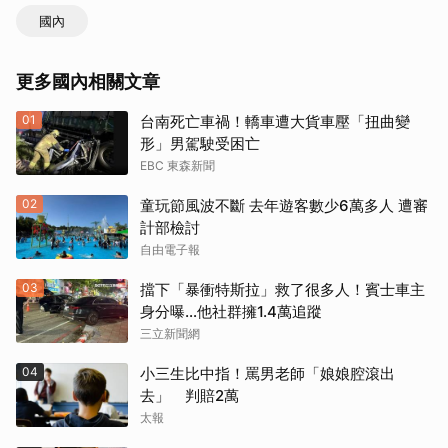
國內
更多國內相關文章
01
台南死亡車禍！轎車遭大貨車壓「扭曲變
形」男駕駛受困亡
EBC 東森新聞
02
童玩節風波不斷 去年遊客數少6萬多人 遭審
計部檢討
自由電子報
03
擋下「暴衝特斯拉」救了很多人！賓士車主
身分曝…他社群擁1.4萬追蹤
三立新聞網
04
小三生比中指！罵男老師「娘娘腔滾出
去」 判賠2萬
太報