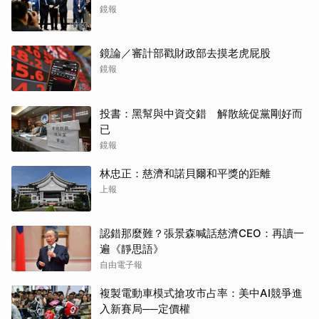
鏡報
鏡論／審計部戳財政部去摸老虎屁股
鏡報
投書：黑幫與中資交錯 解散統促黨剛好而
已
鏡報
林忠正：慈濟和諾貝爾和平獎的距離
上報
認錯那麼難？張景森喊話慈濟CEO：再讀一
遍《靜思語》
自由電子報
複製電動車模式搶攻市占率：美中AI競爭進
入新賽局──定價權