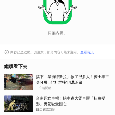
尚無內容。
內容已至結尾。請注意，部分內容可能未顯示。
查看資訊
繼續看下去
擋下「暴衝特斯拉」救了很多人！賓士車主
身分曝…他社群擁1.4萬追蹤
三立新聞網
台南死亡車禍！轎車遭大貨車壓「扭曲變
形」男駕駛受困亡
EBC 東森新聞