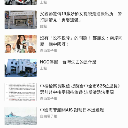
上報
父親節驚傳19歲妙齡女提袋走進派出所 警
打開驚見「男嬰遺體」
鏡報
沒有「投不投降」的問題！ 鄭麗文：兩岸同
屬一個中國呀！
自由電子報
NCC停擺 台灣失去的是什麼
上報
中檢檢察長致信 提醒台中全市625位里長》
選前赴中接受招待旅遊 涉反滲透法重罰
自由電子報
中國海警船關AIS 跟監日本巡邏艦
自由電子報