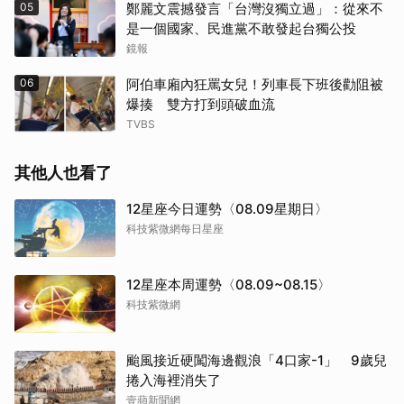
05
鄭麗文震撼發言「台灣沒獨立過」：從來不
是一個國家、民進黨不敢發起台獨公投
鏡報
06
阿伯車廂內狂罵女兒！列車長下班後勸阻被
爆揍 雙方打到頭破血流
TVBS
其他人也看了
12星座今日運勢〈08.09星期日〉
科技紫微網每日星座
12星座本周運勢〈08.09~08.15〉
科技紫微網
颱風接近硬闖海邊觀浪「4口家-1」 9歲兒
捲入海裡消失了
壹蘋新聞網