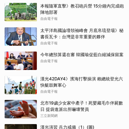
本報隨軍直擊》教召砲兵營 15分鐘內完成砲
陣地部署
自由電子報
太平洋島國論壇領袖峰會 月底帛琉登場》秘
書長瓦卡：台灣是非常重要的夥伴
自由電子報
今年總預算還在審 韓國瑜促藍白縮減保留案
自由電子報
漢光42DAY4》濱海打擊操演 賴總統登光六
快艇鼓舞軍心
自由電子報
北市19歲少女家中產子！死嬰藏毛巾伴屍數
日 提袋進派出所嚇壞警員
三立新聞網
漢光演習 兵力戒備（1）(圖)