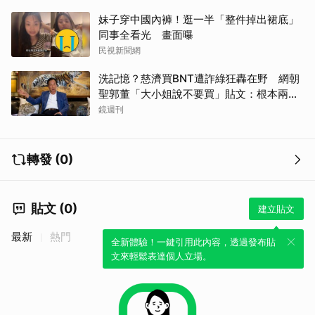
妹子穿中國內褲！逛一半「整件掉出裙底」
同事全看光 畫面曝
民視新聞網
洗記憶？慈濟買BNT遭詐綠狂轟在野 網朝
聖郭董「大小姐說不要買」貼文：根本兩碼
事
鏡週刊
轉發 (0)
貼文 (0)
建立貼文
最新
熱門
全新體驗！一鍵引用此內容，透過發布貼
文來輕鬆表達個人立場。