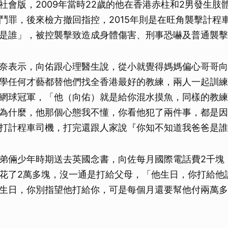
社會版，2009年當時22歲的他在香港赤柱和2男發生肢
鬥罪，後來檢方撤回指控，2015年則是在旺角襲擊計程
是誰」，被控襲擊致造成身體傷害、刑事恐嚇及普通襲擊
奈表示，向佑跟心理醫生說，從小就覺得媽媽偏心哥哥向
學任何才藝都替他們找全香港最好的教練，兩人一起訓練
網球冠軍，「他（向佑）就是給你混水摸魚，同樣的教練
為什麼，他那個心態我不懂，你看他犯了兩件事，都是因
打計程車司機，打完還跟人家說『你知不知道我爸爸是誰
弟倆少年時期送去英國念書，向佐每月國際電話費2千塊
花了2萬多塊，沒一通是打給父母，「他生日，你打給他
生日，你別指望他打給你，可是每個月還要幫他付兩萬多