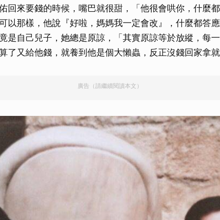
佑回來要錢的時候，嘴巴就很甜，「他很會哄你，什麼都
可以那樣，他說『好啦，媽媽我一定會改』，什麼都答應
竟是自己兒子，她總是原諒，「其實原諒等於放縱，每一
算了又給他錢，就養到他是個大懶蟲，反正沒錢回家拿就
廣告（請繼續閱讀本文）