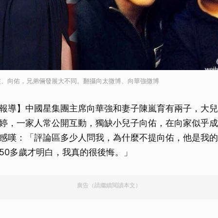
佐、向佑，兄弟倆發展大不同。翻攝向太微博、向華強微博
報導】中國星集團主席向華強和妻子陳嵐育有兩子，大兒
婷，一家人常公開互動，獨缺小兒子向佑，在向家似乎成
感嘆：「評論區多少人問我，為什麼不提向佑，他是我的
50多歲才明白，我真的很後悔。」
廣告（請繼續閱讀本文）