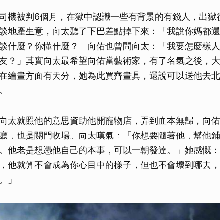
司機被判6個月，在獄中認識一些有背景的有錢人，出獄
談地產生意，向太聽了下巴差點掉下來：「我說你媽都還
談什麼？你懂什麼？」向佑也曾問向太：「我要怎麼樣人
友？」其實向太最希望向佑當藝術家，有了名氣之後，大
在繪畫方面有天分，她為此買齊畫具，還說可以送他去北
。
向太就照他的意思資助他開寵物店，弄到血本無歸，向佑
廳，也是關門收場。向太嘆氣：「你想要隨著他，幫他鋪
。他老是想憑他自己的本事，可以一朝發達。」她感慨：
，他就算不會成為你心目中的樣子，但也不會壞到哪去，
。」