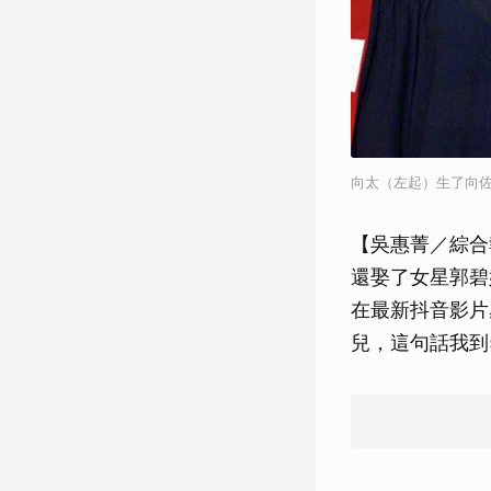
向太（左起）生了向
【吳惠菁／綜合
還娶了女星郭碧
在最新抖音影片
兒，這句話我到