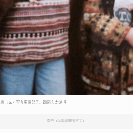
取消
陳嵐（左）育有兩個兒子。翻攝向太微博
廣告（請繼續閱讀本文）