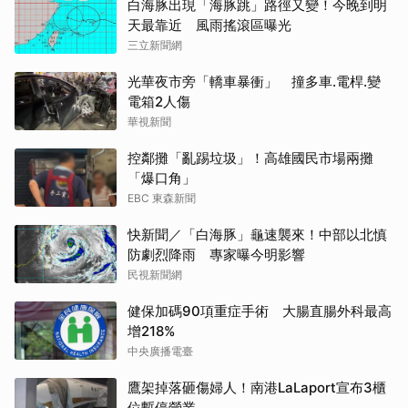
白海豚出現「海豚跳」路徑又變！今晚到明
天最靠近 風雨搖滾區曝光
三立新聞網
光華夜市旁「轎車暴衝」 撞多車.電桿.變
電箱2人傷
華視新聞
控鄰攤「亂踢垃圾」！高雄國民市場兩攤
「爆口角」
EBC 東森新聞
快新聞／「白海豚」龜速襲來！中部以北慎
防劇烈降雨 專家曝今明影響
民視新聞網
健保加碼90項重症手術 大腸直腸外科最高
增218%
中央廣播電臺
鷹架掉落砸傷婦人！南港LaLaport宣布3櫃
位暫停營業