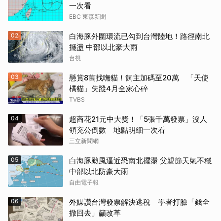
一次看
EBC 東森新聞
02
白海豚外圍環流已勾到台灣陸地！路徑南北
擺盪 中部以北豪大雨
台視
03
懸賞8萬找嘸貓！飼主加碼至20萬 「天使
橘貓」失蹤4月全家心碎
TVBS
04
超商花21元中大獎！「5張千萬發票」沒人
領充公倒數 地點明細一次看
三立新聞網
05
白海豚颱風逼近恐南北擺盪 父親節天氣不穩
中部以北防豪大雨
自由電子報
06
外媒讚台灣發票解決逃稅 學者打臉「錢全
撒回去」籲改革