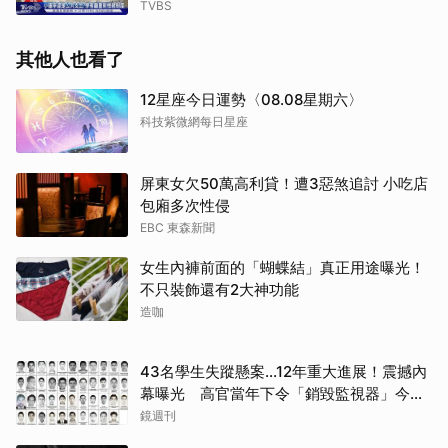
TVBS
其他人也看了
12星座今日運勢〈08.08星期六〉
科技紫微網每日星座
屏東女欠50萬高利貸！遭3惡煞追討 小吃店
包廂多次性侵
EBC 東森新聞
女生內褲前面的「蝴蝶結」真正用途曝光！
不只裝飾還有2大神功能
造咖
43名學生失蹤懸案...12年重大進展！震撼內
幕曝光 高官當年下令「銷毀監視器」今遭
逮
鏡週刊