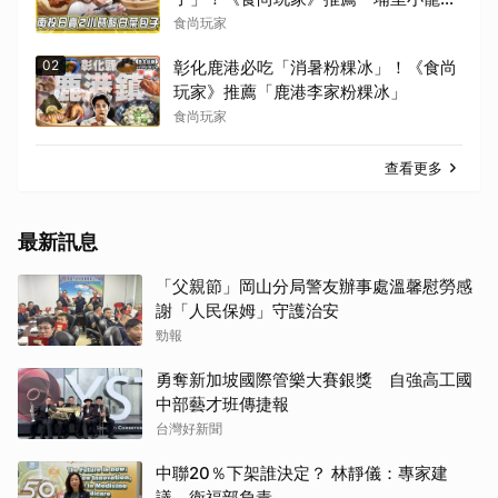
包」
食尚玩家
02
彰化鹿港必吃「消暑粉粿冰」！《食尚
玩家》推薦「鹿港李家粉粿冰」
食尚玩家
查看更多
最新訊息
「父親節」岡山分局警友辦事處溫馨慰勞感
謝「人民保姆」守護治安
勁報
勇奪新加坡國際管樂大賽銀獎 自強高工國
中部藝才班傳捷報
台灣好新聞
中聯20％下架誰決定？ 林靜儀：專家建
議、衛福部負責