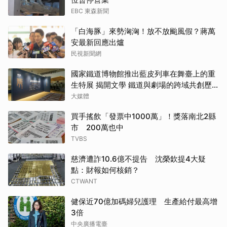
EBC 東森新聞
「白海豚」來勢洶洶！放不放颱風假？蔣萬
安最新回應出爐
民視新聞網
國家鐵道博物館推出藍皮列車在舞臺上的重
生特展 揭開文學 鐵道與劇場的跨域共創歷
程
大媒體
買手搖飲「發票中1000萬」！獎落南北2縣
市 200萬也中
TVBS
慈濟遭詐10.6億不提告 沈榮欽提4大疑
點：財報如何核銷？
CTWANT
健保近70億加碼婦兒護理 生產給付最高增
3倍
中央廣播電臺