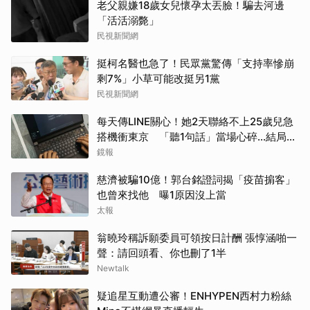
老父親嫌18歲女兒懷孕太丟臉！騙去河邊
「活活溺斃」
民視新聞網
挺柯名醫也急了！民眾黨驚傳「支持率慘崩
剩7%」小草可能改挺另1黨
取消
民視新聞網
每天傳LINE關心！她2天聯絡不上25歲兒急
搭機衝東京 「聽1句話」當場心碎...結局看
哭網
鏡報
慈濟被騙10億！郭台銘證詞揭「疫苗掮客」
也曾來找他 曝1原因沒上當
太報
翁曉玲稱訴願委員可領按日計酬 張惇涵啪一
聲：請回頭看、你也刪了1半
Newtalk
疑追星互動遭公審！ENHYPEN西村力粉絲