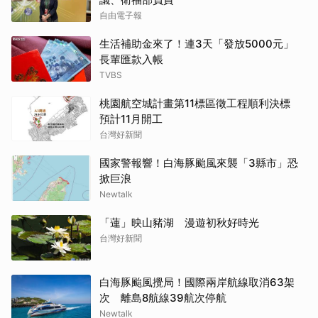
自由電子報
生活補助金來了！連3天「發放5000元」
長輩匯款入帳
TVBS
桃園航空城計畫第11標區徵工程順利決標
預計11月開工
台灣好新聞
國家警報響！白海豚颱風來襲「3縣市」恐
掀巨浪
Newtalk
「蓮」映山豬湖 漫遊初秋好時光
台灣好新聞
白海豚颱風攪局！國際兩岸航線取消63架
次 離島8航線39航次停航
Newtalk