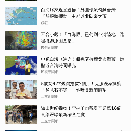
白海豚來過父親節！外圍環流勾到台灣
「雙眼牆擺動」中部以北防豪大雨
鏡報
不容小覷！「白海豚」已勾到台灣陸地 路
徑擺盪原因竟是...
民視新聞網
中颱白海豚逼近！氣象署持續發布海警 最
貼近台灣時間曝光
民視新聞網
5歲女62%燒傷搶救2個月！克服洗澡換藥
「爸爸我不哭」 他曝父親節願望
三立新聞網
驗出世紀毒物！雲林羊肉戴奧辛超標1.8倍
食藥署曝最新稽查進度
三立新聞網