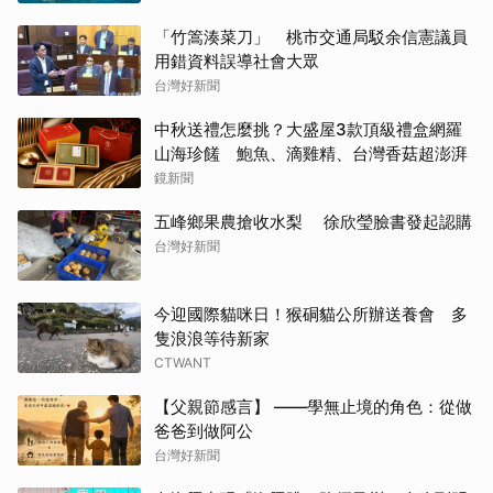
「竹篙湊菜刀」 桃市交通局駁余信憲議員
用錯資料誤導社會大眾
台灣好新聞
中秋送禮怎麼挑？大盛屋3款頂級禮盒網羅
山海珍饈 鮑魚、滴雞精、台灣香菇超澎湃
鏡新聞
五峰鄉果農搶收水梨 徐欣瑩臉書發起認購
台灣好新聞
今迎國際貓咪日！猴硐貓公所辦送養會 多
隻浪浪等待新家
CTWANT
【父親節感言】 ——學無止境的角色：從做
爸爸到做阿公
台灣好新聞