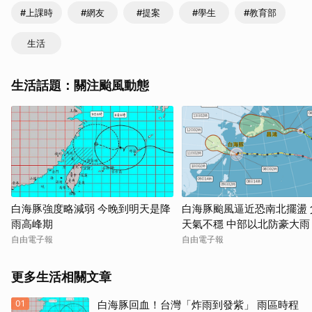
#上課時
#網友
#提案
#學生
#教育部
生活
生活話題：關注颱風動態
白海豚強度略減弱 今晚到明天是降
白海豚颱風逼近恐南北擺盪 
雨高峰期
天氣不穩 中部以北防豪大雨
自由電子報
自由電子報
更多生活相關文章
01
白海豚回血！台灣「炸雨到發紫」 雨區時程