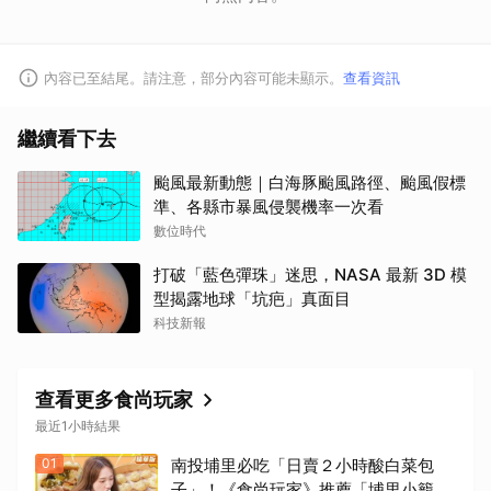
內容已至結尾。請注意，部分內容可能未顯示。
查看資訊
繼續看下去
颱風最新動態｜白海豚颱風路徑、颱風假標
準、各縣市暴風侵襲機率一次看
數位時代
打破「藍色彈珠」迷思，NASA 最新 3D 模
型揭露地球「坑疤」真面目
科技新報
查看更多食尚玩家
最近1小時結果
01
南投埔里必吃「日賣２小時酸白菜包
子」！《食尚玩家》推薦「埔里小籠