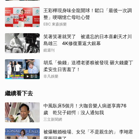
王彩樺現身味全龍開球！鬆口「最後一次調
整」哽咽憶亡母吐心聲
EBC 東森娛樂
笑著笑著就哭了 被遺忘的日本喜劇天才川
島雄三 4K修復重返大銀幕
鏡週刊
胡瓜「偷錢」送禮老婆糗被發現 砸大錢慶丁
柔安生日害羞了！
影音
非凡娛樂
繼續看下去
中風臥床5個月！大咖音樂人病逝享壽76
歲 乾兒子錯愕：沒人通知我
三立新聞網
被爆離婚檢場、女兒「不是親生的」 李翊君
露面回應了