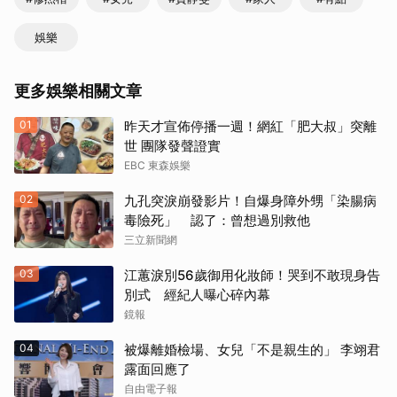
娛樂
更多娛樂相關文章
01
昨天才宣佈停播一週！網紅「肥大叔」突離
世 團隊發聲證實
EBC 東森娛樂
02
九孔突淚崩發影片！自爆身障外甥「染腸病
毒險死」 認了：曾想過別救他
三立新聞網
03
江蕙淚別56歲御用化妝師！哭到不敢現身告
別式 經紀人曝心碎內幕
鏡報
04
被爆離婚檢場、女兒「不是親生的」 李翊君
露面回應了
自由電子報