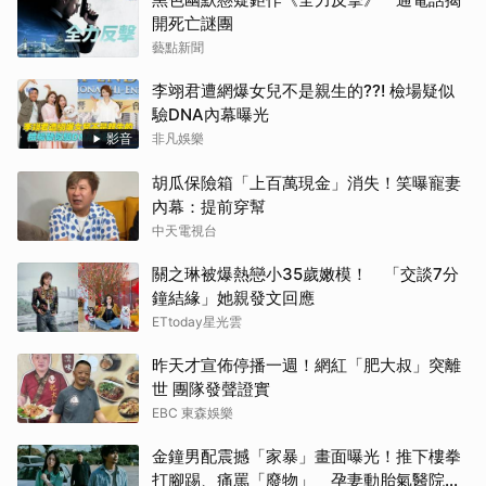
開死亡謎團
藝點新聞
李翊君遭網爆女兒不是親生的??! 檢場疑似
驗DNA內幕曝光
影音
非凡娛樂
胡瓜保險箱「上百萬現金」消失！笑曝寵妻
內幕：提前穿幫
中天電視台
關之琳被爆熱戀小35歲嫩模！ 「交談7分
鐘結緣」她親發文回應
ETtoday星光雲
昨天才宣佈停播一週！網紅「肥大叔」突離
世 團隊發聲證實
EBC 東森娛樂
金鐘男配震撼「家暴」畫面曝光！推下樓拳
打腳踢、痛罵「廢物」 孕妻動胎氣醫院爆