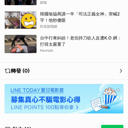
鏡報
韓國瑜協商講一半「司法正義女神」突喊2
字！他秒傻眼
民視新聞網
台中行車糾紛！老伯持刀砍人反遭K.O 網：
打得太嚴重了
Newtalk
轉發 (0)
取消