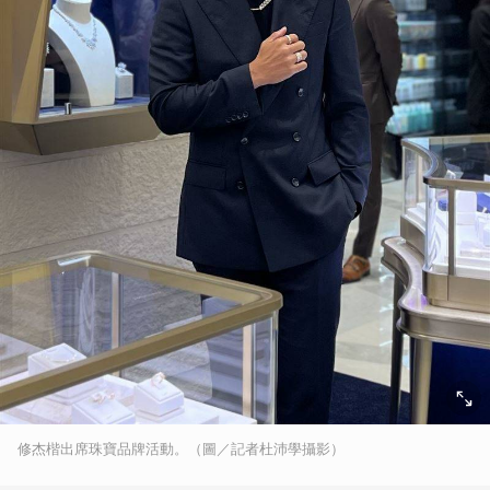
修杰楷出席珠寶品牌活動。（圖／記者杜沛學攝影）