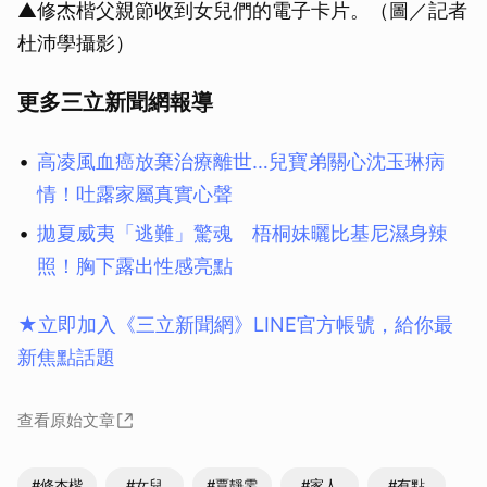
▲修杰楷父親節收到女兒們的電子卡片。（圖／記者
杜沛學攝影）
更多三立新聞網報導
高凌風血癌放棄治療離世…兒寶弟關心沈玉琳病
情！吐露家屬真實心聲
拋夏威夷「逃難」驚魂 梧桐妹曬比基尼濕身辣
照！胸下露出性感亮點
★立即加入《三立新聞網》LINE官方帳號，給你最
新焦點話題
查看原始文章
#修杰楷
#女兒
#賈靜雯
#家人
#有點