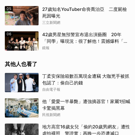
05
27歲知名YouTuber命喪喬治亞 二度屍檢
死因曝光
三立新聞網
06
42歲男星無預警宣布退出演藝圈 20年
「同學」曝現況：很了解他！震撼爆料「恐
懼」這件事
鏡報
其他人也看了
丁柔安保險箱數百萬現金遭竊 大咖兇手被抓
包認了：偷自己的錢
自由電子報
他「愛愛一半暴斃」遭強摘器官！家屬1招喊
卡驚揭黑幕
民視新聞網
地方高官16歲女兒「偷約20歲男網友」遭性
虐拍裸照 警證實：再晚一步恐遭滅口