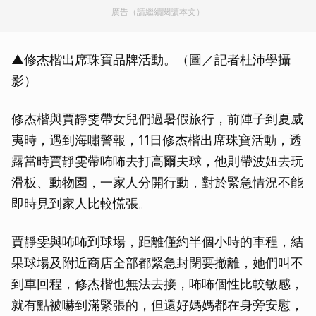
廣告（請繼續閱讀本文）
▲修杰楷出席珠寶品牌活動。（圖／記者杜沛學攝
影）
修杰楷與賈靜雯帶女兒們過暑假旅行，前陣子到夏威
夷時，遇到海嘯警報，11日修杰楷出席珠寶活動，透
露當時賈靜雯帶咘咘去打高爾夫球，他則帶波妞去玩
滑板、動物園，一家人分開行動，對於緊急情況不能
即時見到家人比較慌張。
賈靜雯與咘咘到球場，距離僅約半個小時的車程，結
果球場及附近商店全部都緊急封閉要撤離，她們叫不
到車回程，修杰楷也無法去接，咘咘個性比較敏感，
就有點被嚇到滿緊張的，但還好媽媽都在身旁安慰，