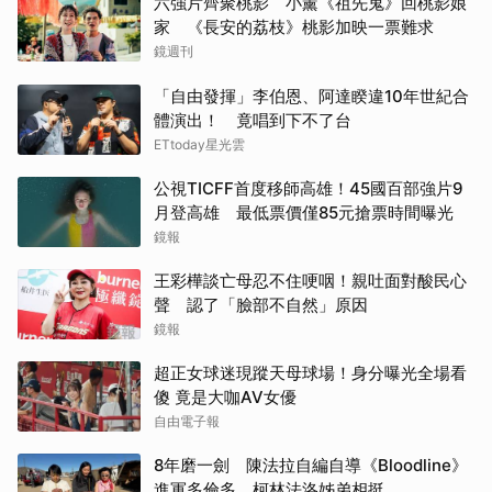
六強片齊聚桃影 小薰《祖先鬼》回桃影娘
家 《長安的荔枝》桃影加映一票難求
鏡週刊
「自由發揮」李伯恩、阿達睽違10年世紀合
體演出！ 竟唱到下不了台
ETtoday星光雲
公視TICFF首度移師高雄！45國百部強片9
月登高雄 最低票價僅85元搶票時間曝光
鏡報
王彩樺談亡母忍不住哽咽！親吐面對酸民心
聲 認了「臉部不自然」原因
鏡報
超正女球迷現蹤天母球場！身分曝光全場看
傻 竟是大咖AV女優
自由電子報
8年磨一劍 陳法拉自編自導《Bloodline》
進軍多倫多 柯林法洛姊弟相挺