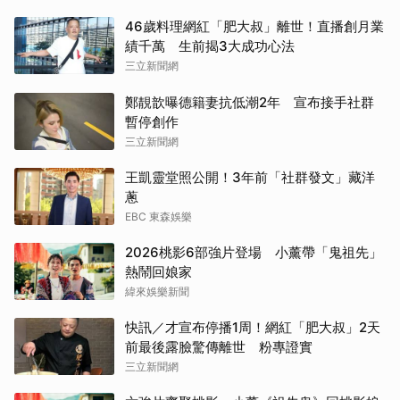
46歲料理網紅「肥大叔」離世！直播創月業
績千萬 生前揭3大成功心法
三立新聞網
鄭靚歆曝德籍妻抗低潮2年 宣布接手社群
暫停創作
三立新聞網
王凱靈堂照公開！3年前「社群發文」藏洋
蔥
EBC 東森娛樂
2026桃影6部強片登場 小薰帶「鬼祖先」
熱鬧回娘家
緯來娛樂新聞
快訊／才宣布停播1周！網紅「肥大叔」2天
前最後露臉驚傳離世 粉專證實
三立新聞網