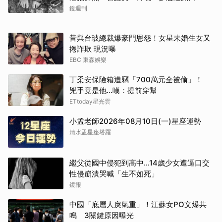
鏡週刊
昔與台玻總裁爆豪門恩怨！女星未婚生女又
捲詐欺 現況曝
EBC 東森娛樂
丁柔安保險箱遭竊「700萬元全被偷」！
兇手竟是他...嘆：提前穿幫
ETtoday星光雲
小孟老師2026年08月10日(一)星座運勢
清水孟星座塔羅
繼父從國中侵犯到高中…14歲少女遭逼口交
性侵崩潰哭喊「生不如死」
鏡報
中國「底層人戾氣重」！江蘇女PO文爆共
鳴 3關鍵原因曝光