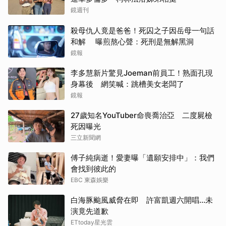
鏡週刊
殺母仇人竟是爸爸！死囚之子因岳母一句話
和解 曝煎熬心聲：死刑是無解黑洞
鏡報
李多慧新片驚見Joeman前員工！熟面孔現
身幕後 網笑喊：跳槽美女老闆了
鏡報
27歲知名YouTuber命喪喬治亞 二度屍檢
死因曝光
三立新聞網
傅子純病逝！愛妻曝「遺願安排中」：我們
會找到彼此的
EBC 東森娛樂
白海豚颱風威脅在即 許富凱週六開唱...未
演竟先道歉
ETtoday星光雲