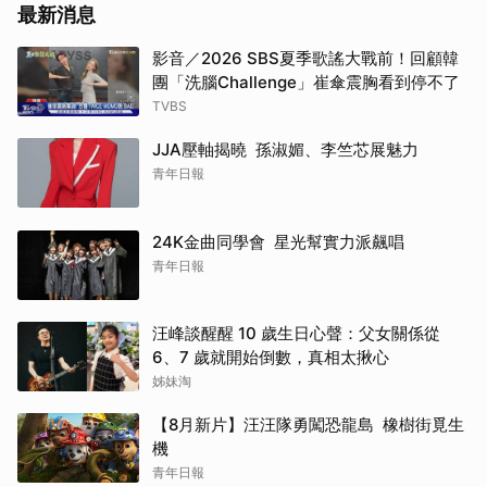
最新消息
影音／2026 SBS夏季歌謠大戰前！回顧韓
團「洗腦Challenge」崔傘震胸看到停不了
TVBS
JJA壓軸揭曉 孫淑媚、李竺芯展魅力
青年日報
24K金曲同學會 星光幫實力派飆唱
青年日報
汪峰談醒醒 10 歲生日心聲：父女關係從
6、7 歲就開始倒數，真相太揪心
姊妹淘
【8月新片】汪汪隊勇闖恐龍島 橡樹街覓生
機
青年日報