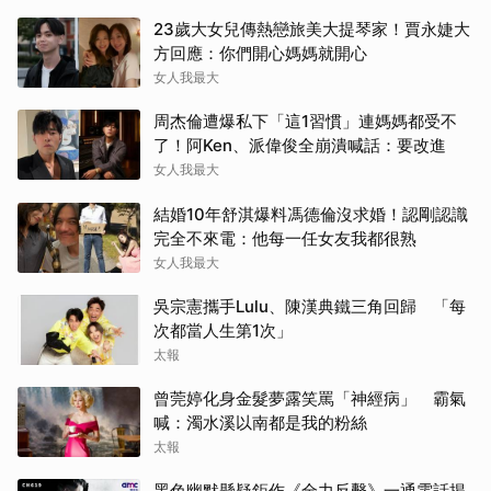
23歲大女兒傳熱戀旅美大提琴家！賈永婕大
方回應：你們開心媽媽就開心
女人我最大
周杰倫遭爆私下「這1習慣」連媽媽都受不
了！阿Ken、派偉俊全崩潰喊話：要改進
女人我最大
結婚10年舒淇爆料馮德倫沒求婚！認剛認識
完全不來電：他每一任女友我都很熟
女人我最大
吳宗憲攜手Lulu、陳漢典鐵三角回歸 「每
次都當人生第1次」
太報
曾莞婷化身金髮夢露笑罵「神經病」 霸氣
喊：濁水溪以南都是我的粉絲
太報
黑色幽默懸疑鉅作《全力反擊》一通電話揭