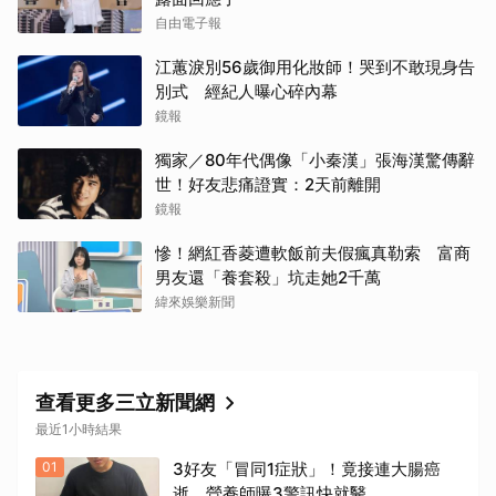
自由電子報
江蕙淚別56歲御用化妝師！哭到不敢現身告
別式 經紀人曝心碎內幕
鏡報
獨家／80年代偶像「小秦漢」張海漢驚傳辭
世！好友悲痛證實：2天前離開
鏡報
慘！網紅香菱遭軟飯前夫假瘋真勒索 富商
男友還「養套殺」坑走她2千萬
緯來娛樂新聞
查看更多三立新聞網
最近1小時結果
01
3好友「冒同1症狀」！竟接連大腸癌
逝 營養師曝3警訊快就醫