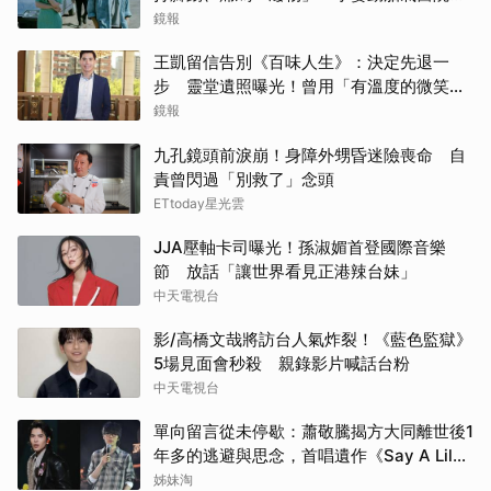
激烈衝突
鏡報
王凱留信告別《百味人生》：決定先退一
步 靈堂遺照曝光！曾用「有溫度的微笑」
祝賀母親節快樂
鏡報
九孔鏡頭前淚崩！身障外甥昏迷險喪命 自
責曾閃過「別救了」念頭
ETtoday星光雲
JJA壓軸卡司曝光！孫淑媚首登國際音樂
節 放話「讓世界看見正港辣台妹」
中天電視台
影/高橋文哉將訪台人氣炸裂！《藍色監獄》
5場見面會秒殺 親錄影片喊話台粉
中天電視台
單向留言從未停歇：蕭敬騰揭方大同離世後1
年多的逃避與思念，首唱遺作《Say A Lil
Something》
姊妹淘