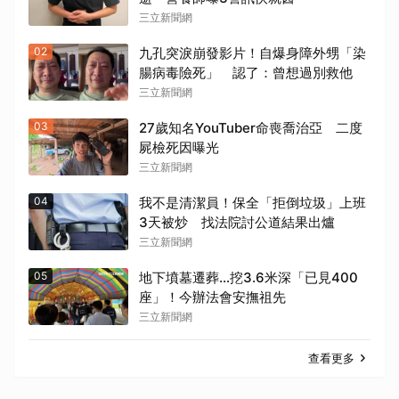
三立新聞網
02
九孔突淚崩發影片！自爆身障外甥「染
腸病毒險死」 認了：曾想過別救他
三立新聞網
03
27歲知名YouTuber命喪喬治亞 二度
屍檢死因曝光
三立新聞網
04
我不是清潔員！保全「拒倒垃圾」上班
3天被炒 找法院討公道結果出爐
三立新聞網
05
地下墳墓遷葬…挖3.6米深「已見400
座」！今辦法會安撫祖先
三立新聞網
查看更多