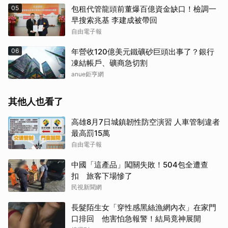
05
包租代管龍頭前董爆百億資金缺口！檢調一
早搜索兆基 李建成被帶回
自由電子報
06
年營收120億美元鐵礦砂巨頭出事了？銀行
凍結帳戶、礦商急切割
anue鉅亨網
其他人也看了
高雄8月7日城鎮韌性防空演習 人車管制違者
最高罰15萬
自由電子報
中國「這產品」闖關失敗！504包全遭查
扣 旅客下場慘了
民視新聞網
長髮陌生女「穿性感黑絲漁網內衣」在家門
口排回 他害怕急報警！結局竟神展開