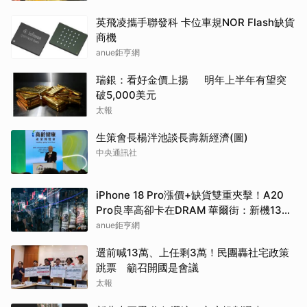
英飛凌攜手聯發科 卡位車規NOR Flash缺貨
商機
anue鉅亨網
瑞銀：看好金價上揚 明年上半年有望突
破5,000美元
太報
生策會長楊泮池談長壽新經濟(圖)
中央通訊社
iPhone 18 Pro漲價+缺貨雙重夾擊！A20
Pro良率高卻卡在DRAM 華爾街：新機1399
美元起跳
anue鉅亨網
選前喊13萬、上任剩3萬！民團轟社宅政策
跳票 籲召開國是會議
太報