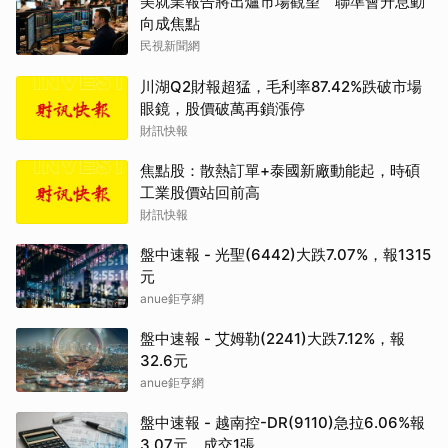
美就業報告將出爐市場觀望 聯準會升息動
向成焦點
民視新聞網
川湖Q2財報超猛，毛利率87.42%跌破市場
眼鏡，股價破萬再鎖漲停
財訊快報
焦點股：散熱訂單+泰國新廠動能起，時碩
工業股價站回前高
財訊快報
盤中速報 - 光聖(6442)大跌7.07%，報1315
元
anue鉅亨網
盤中速報 - 艾姆勒(2241)大跌7.12%，報
32.6元
anue鉅亨網
盤中速報 - 越南控-DR(9110)急拉6.06%報
3.07元，成交1張