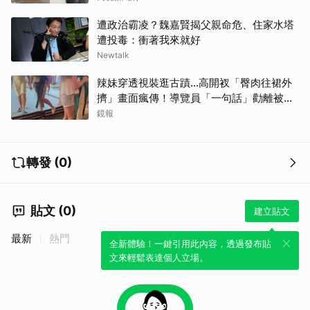
遭政治霸凌？魏嘉賢揭父親命危、住家水塔
遭投毒：衝著我來就好
Newtalk
辣妹穿透視裝逛古蹟…高開衩「臀肉往裙外
擠」畫面瘋傳！導覽員「一句話」勸離被狂
讚
鏡報
轉發 (0)
貼文 (0)
建立貼文
最新
熱門
全新體驗！一鍵引用此內容，透過發布貼
文來輕鬆表達個人立場。