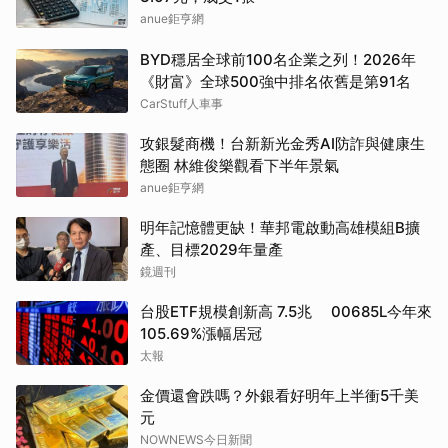
anue鉅亨網
BYD穩居全球前100名企業之列！2026年
《財富》全球500強中排名依舊是第91名
CarStuff人車事
攻銀髮商機！台新新光金秀AI防詐與健康生
態圈 林維俊樂觀看下半年景氣
anue鉅亨網
明年記憶體更缺！華邦電啟動高雄模組B擴
產、目標2029年量產
鏡週刊
台股ETF規模創新高 7.5兆 00685L今年來
105.69%漲幅居冠
太報
金價還會跌嗎？外銀看好明年上半衝5千美
元
NOWNEWS今日新聞