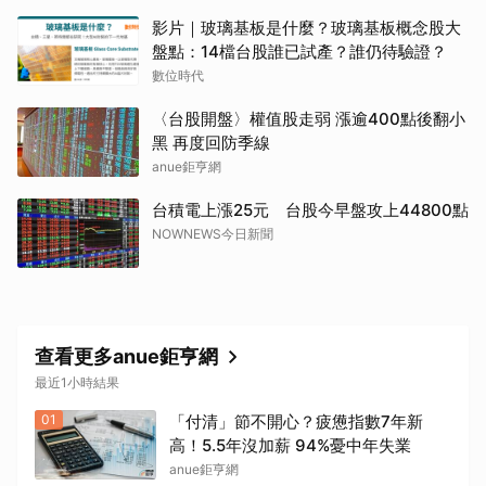
影片｜玻璃基板是什麼？玻璃基板概念股大
盤點：14檔台股誰已試產？誰仍待驗證？
數位時代
〈台股開盤〉權值股走弱 漲逾400點後翻小
黑 再度回防季線
anue鉅亨網
台積電上漲25元 台股今早盤攻上44800點
NOWNEWS今日新聞
取消
查看更多anue鉅亨網
最近1小時結果
01
「付清」節不開心？疲憊指數7年新
高！5.5年沒加薪 94%憂中年失業
anue鉅亨網