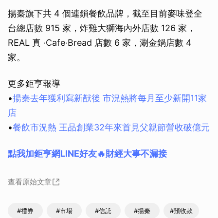
揚秦旗下共 4 個連鎖餐飲品牌，截至目前麥味登全
台總店數 915 家，炸雞大獅海內外店數 126 家，
REAL 真 ‧Cafe‧Bread 店數 6 家，涮金鍋店數 4
家。
更多鉅亨報導
•
揚秦去年獲利寫新猷後 市況熱將每月至少新開11家
店
•
餐飲市況熱 王品創業32年來首見父親節營收破億元
點我加鉅亨網LINE好友🔥財經大事不漏接
查看原始文章
#禮券
#市場
#信託
#揚秦
#預收款