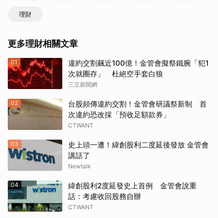
理財
更多理財相關文章
01
違約交割飆近100億！金管會擬祭鐵腕「犯1
次就圈存」 杜絕空手套白狼
三立新聞網
02
台股頻傳違約交割！金管會研議祭新制 首
次違約恐改採「預收足額款券」
CTWANT
03
史上頭一遭！緯創股利二度延後發放 金管會
講話了
Newtalk
04
緯創股利2度延發史上首例 金管會說重
話：考慮收回股務自辦
CTWANT