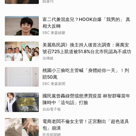
鏡週刊
富二代兼混血兒？HOOK自爆「我男的」 真
相大反轉
EBC 東森娛樂
美麗島民調》換主持人後首次調查：蔣萬安
號召725上凱道被51.8%台北市民認為不成功
信傳媒
桃園小三偷吃主管喊「身體給你一天」！判
賠50萬
EBC 東森新聞
國民黨曾轟綠營擋慈濟買疫苗 林智群曝當年
陳時中「這句話」打臉
自由電子報
電商老闆不倫女主管！正宮翻出「超色道具
包」崩潰
民視新聞網