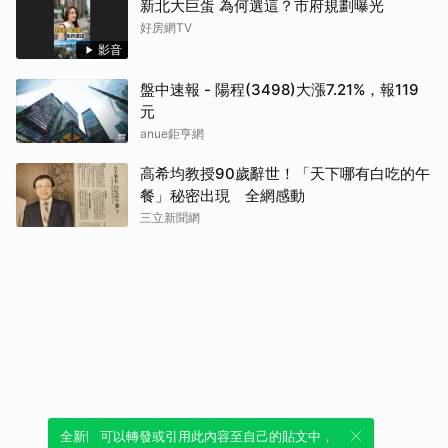
新北大巨蛋 為何選這？市府規劃曝光
好房網TV
影音
盤中速報 - 陽程(3498)大漲7.21%，報119
元
anue鉅亨網
高希均教授90歲辭世！「天下哪有白吃的午
餐」秘密出現 全網感動
三立新聞網
全新體驗！一鍵引用此內容，透過發布貼
可以轉發或引用此內容至自己的貼文中，