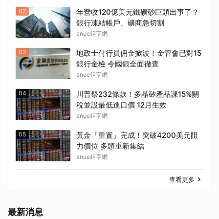
02
年營收120億美元鐵礦砂巨頭出事了？
銀行凍結帳戶、礦商急切割
anue鉅亨網
03
地政士付行員佣金掀波！金管會已對15
銀行金檢 令國銀全面徹查
anue鉅亨網
04
川普祭232條款！多晶矽產品課15%關
稅並設最低進口價 12月生效
anue鉅亨網
05
黃金「重置」完成！突破4200美元阻
力價位 多頭重新集結
anue鉅亨網
查看更多
最新消息